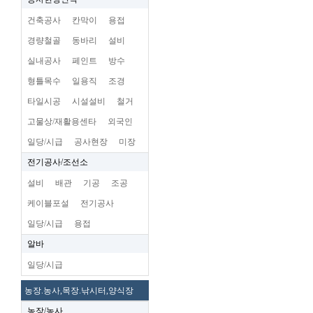
건축공사
칸막이
용접
경량철골
동바리
설비
실내공사
페인트
방수
형틀목수
일용직
조경
타일시공
시설설비
철거
고물상/재활용센타
외국인
일당/시급
공사현장
미장
전기공사/조선소
설비
배관
기공
조공
케이블포설
전기공사
일당/시급
용접
알바
일당/시급
농장.농사,목장.낚시터,양식장
농장/농사