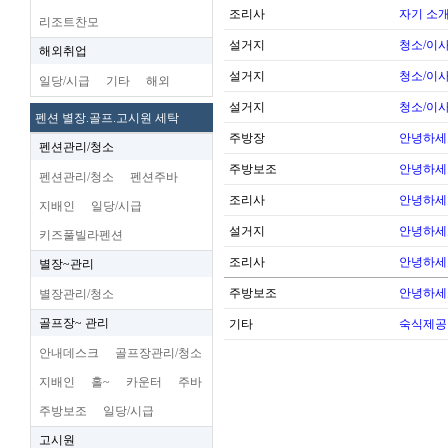
조리사
자기 소
리조트찬모
설거지
청소/이사
해외취업
설거지
청소/이사
일당/시급
기타
해외
설거지
청소/이사
펜션 별장.골프.고시원 세탁
주방장
안녕하세
펜션관리/청소
주방보조
안녕하세
펜션관리/청소
펜션주바
조리사
안녕하세
지배인
일당/시급
설거지
안녕하세
키즈풀빌라펜션
조리사
안녕하세
별장~관리
주방보조
안녕하세
별장관리/청소
골프장~ 관리
기타
숙식제공
안내데스크
골프장관리/청소
지배인
홀~
카운터
주바
주방보조
일당/시급
고시원