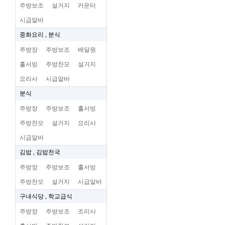
주방보조
설거지
카운터
시급알바
중화요리 , 분식
주방장
주방보조
배달원
홀서빙
주방찬모
설거지
요리사
시급알바
분식
주방장
주방보조
홀서빙
주방찬모
설거지
요리사
시급알바
김밥 , 김밥천국
주방장
주방보조
홀서빙
주방찬모
설거지
시급알바
구내식당 , 학교급식
주방장
주방보조
조리사