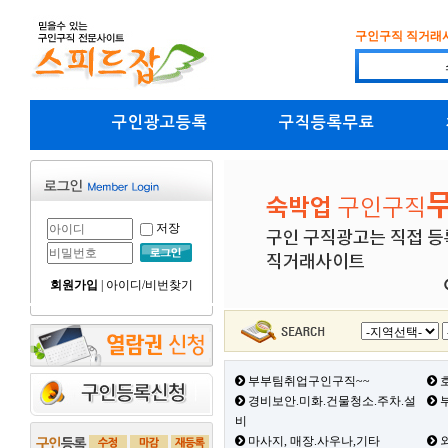
구인구직 직거래
구인광고등록
구직등록무료
저장
회원가입
|
아이디/비번찾기
부부팀취업구인구직~~
호
경비보안.미화.건물청소.주차.설
부
비
마사지, 매장.사우나,기타