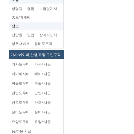
상담원
영업
보험설계사
홍보/마케팅
상조
상담원
영업
장례지도사
상조서비스
장례도우미
가사,베이비,간병,요양 구인구직
가사도우미
가사+시급
베이비시터
베이+시급
학습도우미
학습+시급
간병도우미
간병+시급
산후도우미
산후+시급
실버도우미
실버+시급
요양도우미
요양+시급
등/하원 시급