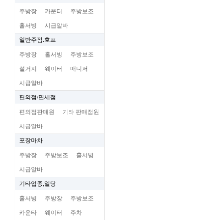
주방장
카운터
주방보조
홀서빙
시급알바
일반주점.호프
주방장
홀서빙
주방보조
설거지
웨이터
매니저
시급알바
편의점/면세점
편의점판매원
기타 판매점원
시급알바
포장마차
주방장
주방보조
홀서빙
시급알바
기타업종,일당
홀서빙
주방장
주방보조
카운타
웨이터
주차