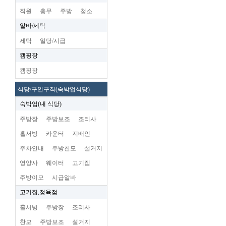
직원
총무
주방
청소
알바/세탁
세탁
일당/시급
캠핑장
캠핑장
식당/구인구직(숙박업식당)
숙박업(내 식당)
주방장
주방보조
조리사
홀서빙
카운터
지배인
주차안내
주방찬모
설거지
영양사
웨이터
고기집
주방이모
시급알바
고기집,정육점
홀서빙
주방장
조리사
찬모
주방보조
설거지