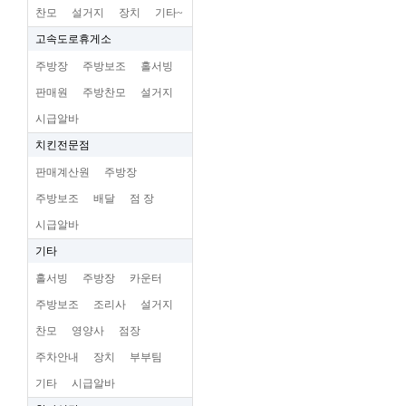
찬모
설거지
장치
기타~
고속도로휴게소
주방장
주방보조
홀서빙
판매원
주방찬모
설거지
시급알바
치킨전문점
판매계산원
주방장
주방보조
배달
점 장
시급알바
기타
홀서빙
주방장
카운터
주방보조
조리사
설거지
찬모
영양사
점장
주차안내
장치
부부팀
기타
시급알바