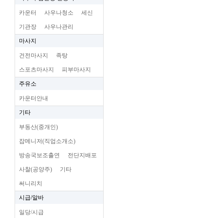
카운터
사우나청소
세신
기관장
사우나관리
마사지
건전마사지
족탕
스포츠마사지
피부마사지
주유소
카운터안내
기타
부동산(중개인)
잡메니저(직업소개소)
방송국보조출연
전단지배포
사찰(공양주)
기타
써니리치
시급/알바
일당/시급