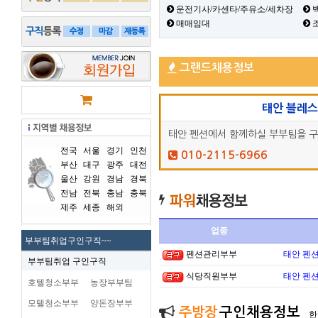
운전기사/카센타/주유소/세차장
백
매매임대
그랜드채용정보
태안 블레
태안 펜션에서 함께하실 부부팀을 
전국
서울
경기
인천
010-2115-6966
부산
대구
광주
대전
울산
강원
경남
경북
전남
전북
충남
충북
제주
세종
해외
업종
부부팀취업구인구직~~
펜션관리부부
태안 펜
부부팀취업 구인구직
식당직원부부
태안 펜
호텔청소부부
농장부부팀
모텔청소부부
양돈장부부
주방장
구인채용정보
한