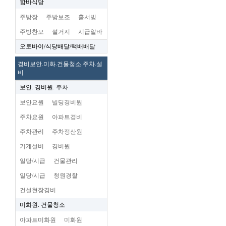
함바식당
주방장
주방보조
홀서빙
주방찬모
설거지
시급알바
오토바이/식당배달/택배배달
경비보안.미화.건물청소.주차.설
비
보안. 경비원. 주차
보안요원
빌딩경비원
주차요원
아파트경비
주차관리
주차정산원
기계설비
경비원
일당/시급
건물관리
일당/시급
청원경찰
건설현장경비
미화원. 건물청소
아파트미화원
미화원