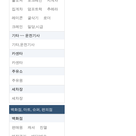
불도저
포크레인
지게차
집게차
덤프트럭
추레라
레미콘
굴삭기
로더
크레인
일당,시급
기타 ~~ 운전기사
기타,운전기사
카센타
카센타
주유소
주유원
세차장
세차장
백화점, 마트, 슈퍼, 편의점
백화점
편매원
캐셔
진열