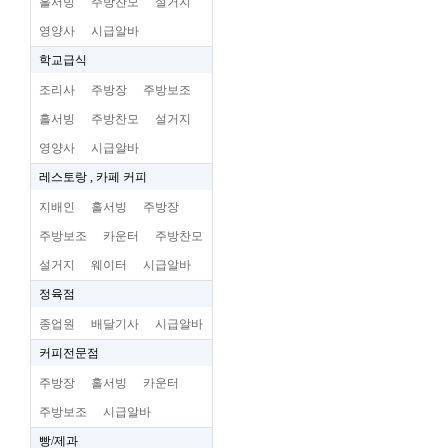
홀서빙
주방찬모
설거지
영양사
시급알바
학교급식
조리사
주방장
주방보조
홀서빙
주방찬모
설거지
영양사
시급알바
레스토랑 , 카페 커피
지배인
홀서빙
주방장
주방보조
카운터
주방찬모
설거지
웨이터
시급알바
정육점
종업원
배달기사
시급알바
커피전문점
주방장
홀서빙
카운터
주방보조
시급알바
빵/제과