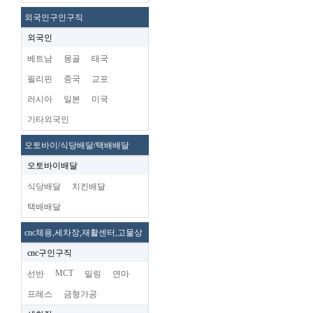
외국인구인구직
외국인
베트남
몽골
태국
필리핀
중국
교포
러시아
일본
미국
기타외국인
오토바이/식당배달/택배배달
오토바이배달
식당배달
치킨배달
택배배달
cnc체용,세차장,재활센터,고물상
cnc구인구직
MCT
선반
밀링
연마
프레스
금형가공