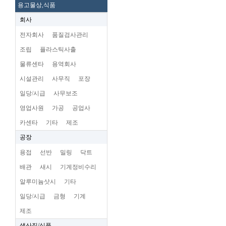
용고물상,식품
회사
전자회사
품질검사관리
조립
플라스틱사출
물류센타
용역회사
시설관리
사무직
포장
일당/시급
사무보조
영업사원
가공
공업사
카센타
기타
제조
공장
용접
선반
밀링
닥트
배관
새시
기계정비수리
알루미늄삿시
기타
일당/시급
금형
기계
제조
생산직/식품