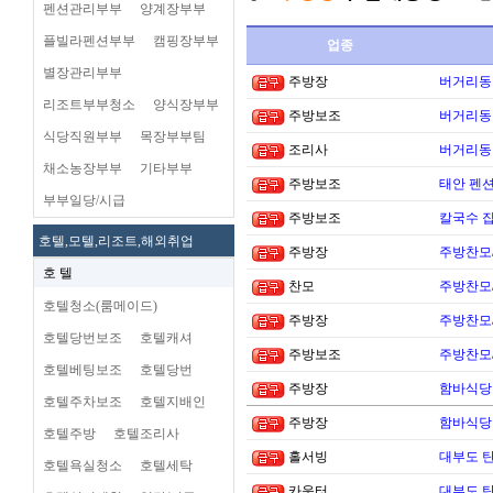
펜션관리부부
양계장부부
플빌라펜션부부
캠핑장부부
업종
별장관리부부
주방장
버거리동타
리조트부부청소
양식장부부
주방보조
버거리동타
식당직원부부
목장부부팀
조리사
버거리동타
채소농장부부
기타부부
주방보조
태안 펜
부부일당/시급
주방보조
칼국수 집
호텔,모텔,리조트,해외취업
주방장
주방찬모
호 텔
찬모
주방찬모
호텔청소(룸메이드)
주방장
주방찬모
호텔당번보조
호텔캐셔
주방보조
주방찬모
호텔베팅보조
호텔당번
주방장
함바식당
호텔주차보조
호텔지배인
주방장
함바식당
호텔주방
호텔조리사
홀서빙
대부도 
호텔욕실청소
호텔세탁
카운터
대부도 