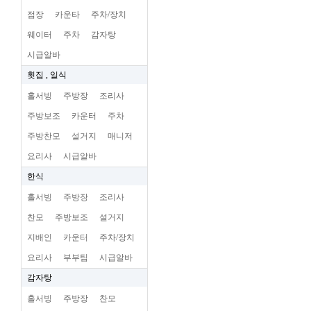
점장
카운타
주차/장치
웨이터
주차
감자탕
시급알바
횟집 , 일식
홀서빙
주방장
조리사
주방보조
카운터
주차
주방찬모
설거지
매니저
요리사
시급알바
한식
홀서빙
주방장
조리사
찬모
주방보조
설거지
지배인
카운터
주차/장치
요리사
부부팀
시급알바
감자탕
홀서빙
주방장
찬모