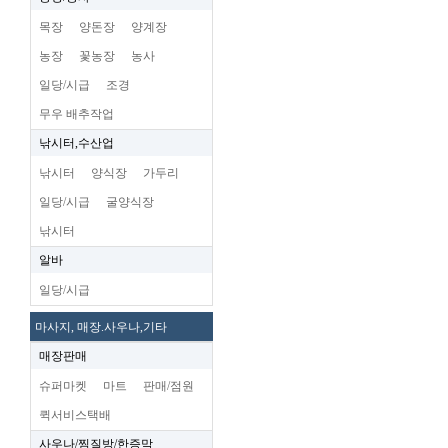
목장
양돈장
양계장
농장
꽃농장
농사
일당/시급
조경
무우 배추작업
낚시터,수산업
낚시터
양식장
가두리
일당/시급
굴양식장
낚시터
알바
일당/시급
마사지, 매장.사우나,기타
매장판매
슈퍼마켓
마트
판매/점원
퀵서비스택배
사우나/찜질방/한증막