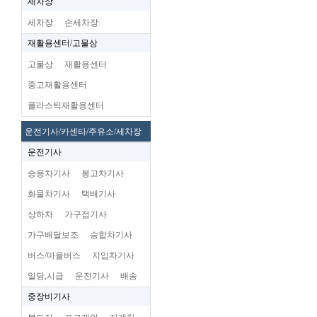
세차장
세차장
손세차장
재활용센터/고물상
고물상
재활용센터
중고재활용센터
플라스틱재활용센터
운전기사/카센타/주유소/세차장
운전기사
승용차기사
봉고차기사
화물차기사
택배기사
상하차
가구점기사
가구배달보조
승합차기사
버스/마을버스
지입차기사
일당,시급
운전기사
배송
중장비기사