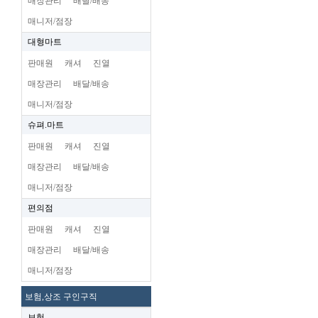
매장관리
배달/배송
매니저/점장
대형마트
판매원
캐셔
진열
매장관리
배달/배송
매니저/점장
슈펴.마트
판매원
캐셔
진열
매장관리
배달/배송
매니저/점장
편의점
판매원
캐셔
진열
매장관리
배달/배송
매니저/점장
보험,상조 구인구직
보험