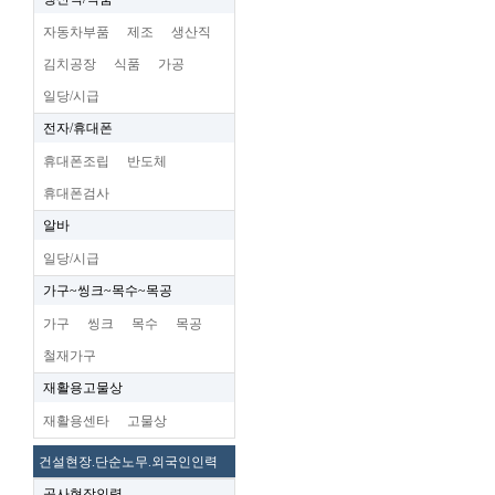
자동차부품
제조
생산직
김치공장
식품
가공
일당/시급
전자/휴대폰
휴대폰조립
반도체
휴대폰검사
알바
일당/시급
가구~씽크~목수~목공
가구
씽크
목수
목공
철재가구
재활용고물상
재활용센타
고물상
건설현장.단순노무.외국인인력
공사현장인력