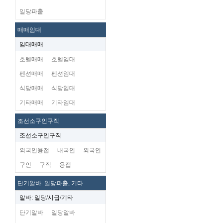
일당파출
매매임대
임대매매
호텔매매
호텔임대
펜션매매
펜션임대
식당매매
식당임대
기타매매
기타임대
조선소구인구직
조선소구인구직
외국인용접
내국인
외국인
구인
구직
용접
단기알바. 일당파출, 기타
알바: 일당/시급/기타
단기알바
일당알바