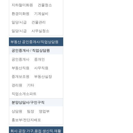
지하철미화원
건물청소
환경미화원
기계설비
일당/시급
건물관리
일당/시급
사무실청소
부동산 공인중개사/직업상담원
공인중개사 / 직업상담원
공인중개사
중개인
부동산직원
사무직원
중개보조원
부동산실장
경리원
기타
직업소개소파트
분양상담사/구인구직
상담원
팀장
영업부
홍보부/전단지배포
회사.공장.가구,용접.생산직.재활