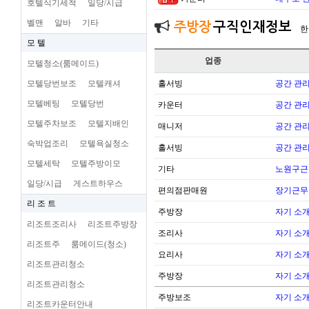
호텔식기세척
일당/시급
벨맨
알바
기타
주방장
구직인재정보
한
모 텔
업종
모텔청소(룸메이드)
모텔당번보조
모텔캐셔
홀서빙
공간 관리
모텔베팅
모텔당번
카운터
공간 관리
모텔주차보조
모텔지배인
매니저
공간 관리
숙박업조리
모텔욕실청소
홀서빙
공간 관리
모텔세탁
모텔주방이모
기타
노원구근
일당/시급
게스트하우스
편의점판매원
장기근무
리 조 트
주방장
자기 소
리조트조리사
리조트주방장
조리사
자기 소
리조트주
룸메이드(청소)
요리사
자기 소
리조트관리청소
주방장
자기 소
리조트관리청소
주방보조
자기 소
리조트카운터안내