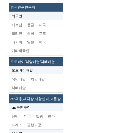
외국인구인구직
외국인
베트남
몽골
태국
필리핀
중국
교포
러시아
일본
미국
기타외국인
오토바이/식당배달/택배배달
오토바이배달
식당배달
치킨배달
택배배달
cnc체용,세차장,재활센터,고물상
cnc구인구직
MCT
선반
밀링
연마
프레스
금형가공