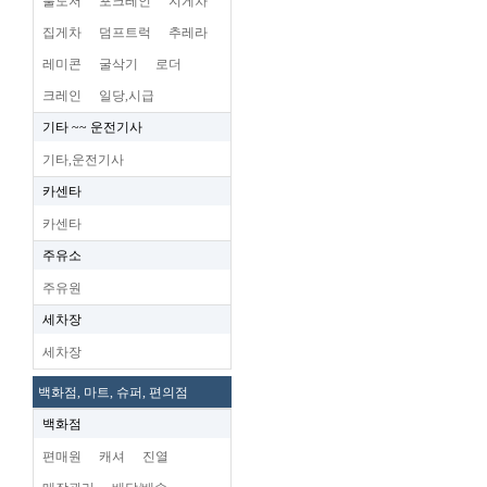
불도저
포크레인
지게차
집게차
덤프트럭
추레라
레미콘
굴삭기
로더
크레인
일당,시급
기타 ~~ 운전기사
기타,운전기사
카센타
카센타
주유소
주유원
세차장
세차장
백화점, 마트, 슈퍼, 편의점
백화점
편매원
캐셔
진열