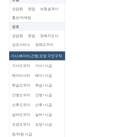
상담원
영업
보험설계사
홍보/마케팅
상조
상담원
영업
장례지도사
상조서비스
장례도우미
가사,베이비,간병,요양 구인구직
가사도우미
가사+시급
베이비시터
베이+시급
학습도우미
학습+시급
간병도우미
간병+시급
산후도우미
산후+시급
실버도우미
실버+시급
요양도우미
요양+시급
등/하원 시급