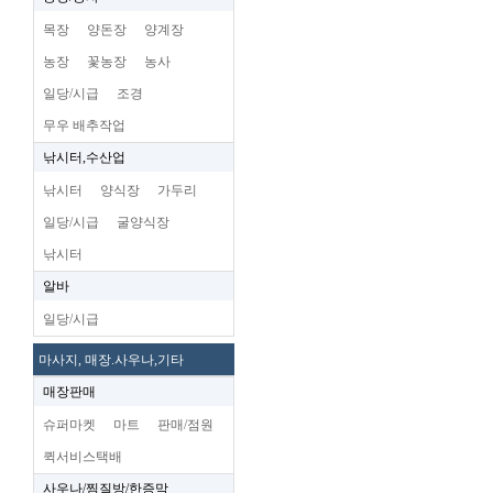
목장
양돈장
양계장
농장
꽃농장
농사
일당/시급
조경
무우 배추작업
낚시터,수산업
낚시터
양식장
가두리
일당/시급
굴양식장
낚시터
알바
일당/시급
마사지, 매장.사우나,기타
매장판매
슈퍼마켓
마트
판매/점원
퀵서비스택배
사우나/찜질방/한증막