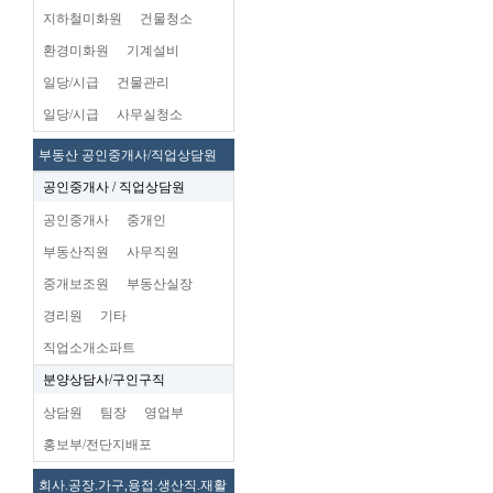
지하철미화원
건물청소
환경미화원
기계설비
일당/시급
건물관리
일당/시급
사무실청소
부동산 공인중개사/직업상담원
공인중개사 / 직업상담원
공인중개사
중개인
부동산직원
사무직원
중개보조원
부동산실장
경리원
기타
직업소개소파트
분양상담사/구인구직
상담원
팀장
영업부
홍보부/전단지배포
회사.공장.가구,용접.생산직.재활