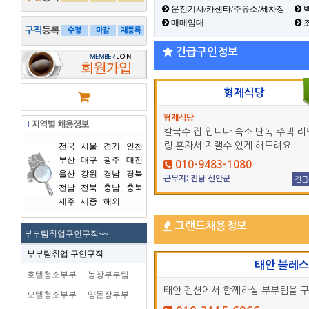
운전기사/카센타/주유소/세차장
백
매매임대
긴급구인정보
형제식당
형제식당
칼국수 집 입니다 숙소 단독 주택 리
링 혼자서 지랠수 있게 해드려요
전국
서울
경기
인천
부산
대구
광주
대전
010-9483-1080
울산
강원
경남
경북
근무지: 전남 신안군
긴급
전남
전북
충남
충북
제주
세종
해외
그랜드채용정보
부부팀취업구인구직~~
부부팀취업 구인구직
태안 블레
호텔청소부부
농장부부팀
태안 펜션에서 함께하실 부부팀을 
모텔청소부부
양돈장부부