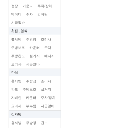
점장
카운타
주차/장치
웨이터
주차
감자탕
시급알바
횟집 , 일식
홀서빙
주방장
조리사
주방보조
카운터
주차
주방찬모
설거지
매니저
요리사
시급알바
한식
홀서빙
주방장
조리사
찬모
주방보조
설거지
지배인
카운터
주차/장치
요리사
부부팀
시급알바
감자탕
홀서빙
주방장
찬모