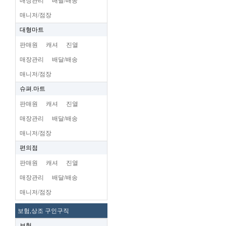
매장관리
배달/배송
매니저/점장
대형마트
판매원
캐셔
진열
매장관리
배달/배송
매니저/점장
슈펴.마트
판매원
캐셔
진열
매장관리
배달/배송
매니저/점장
편의점
판매원
캐셔
진열
매장관리
배달/배송
매니저/점장
보험,상조 구인구직
보험