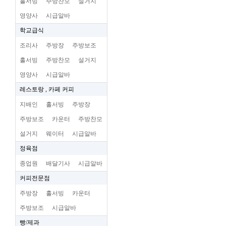
홀서빙
주방찬모
설거지
영양사
시급알바
학교급식
조리사
주방장
주방보조
홀서빙
주방찬모
설거지
영양사
시급알바
레스토랑 , 카페 커피
지배인
홀서빙
주방장
주방보조
카운터
주방찬모
설거지
웨이터
시급알바
정육점
종업원
배달기사
시급알바
커피전문점
주방장
홀서빙
카운터
주방보조
시급알바
빵/제과