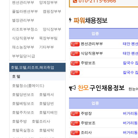
010-2115-6966
펜션관리부부
양계장부부
플빌라펜션부부
캠핑장부부
별장관리부부
리조트부부청소
양식장부부
업종
식당직원부부
목장부부팀
펜션관리부부
태안 펜
채소농장부부
기타부부
식당직원부부
태안 펜
부부일당/시급
주방보조
칼국수 집
호텔,모텔,리조트,해외취업
칼국수 집
호 텔
호텔청소(룸메이드)
찬모
구인채용정보
한눈
호텔당번보조
호텔캐셔
업종
호텔베팅보조
호텔당번
호텔주차보조
호텔지배인
주방장
버거리동타
호텔주방
호텔조리사
주방보조
버거리동타
호텔욕실청소
호텔세탁
조리사
버거리동타