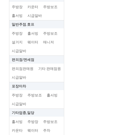
주방장
카운터
주방보조
홀서빙
시급알바
일반주점.호프
주방장
홀서빙
주방보조
설거지
웨이터
매니저
시급알바
편의점/면세점
편의점판매원
기타 판매점원
시급알바
포장마차
주방장
주방보조
홀서빙
시급알바
기타업종,일당
홀서빙
주방장
주방보조
카운타
웨이터
주차