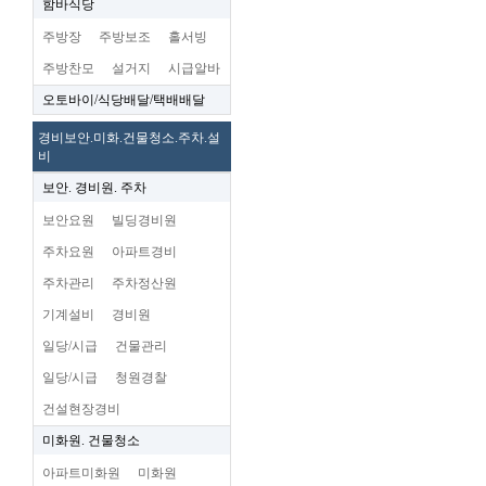
함바식당
주방장
주방보조
홀서빙
주방찬모
설거지
시급알바
오토바이/식당배달/택배배달
경비보안.미화.건물청소.주차.설
비
보안. 경비원. 주차
보안요원
빌딩경비원
주차요원
아파트경비
주차관리
주차정산원
기계설비
경비원
일당/시급
건물관리
일당/시급
청원경찰
건설현장경비
미화원. 건물청소
아파트미화원
미화원