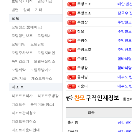
호텔식기세척
일당/시급
주방보조
태안 펜
벨맨
알바
기타
주방보조
칼국수 집
모 텔
주방장
주방찬모
모텔청소(룸메이드)
찬모
주방찬모
모텔당번보조
모텔캐셔
주방장
주방찬모
모텔베팅
모텔당번
주방보조
주방찬모
모텔주차보조
모텔지배인
주방장
함바식당
숙박업조리
모텔욕실청소
주방장
함바식당
모텔세탁
모텔주방이모
홀서빙
대부도 
일당/시급
게스트하우스
카운터
대부도 
리 조 트
리조트조리사
리조트주방장
찬모
구직인재정보
한눈
리조트주
룸메이드(청소)
업종
리조트관리청소
리조트관리청소
홀서빙
공간 관리
리조트카운터안내
카운터
공간 관리