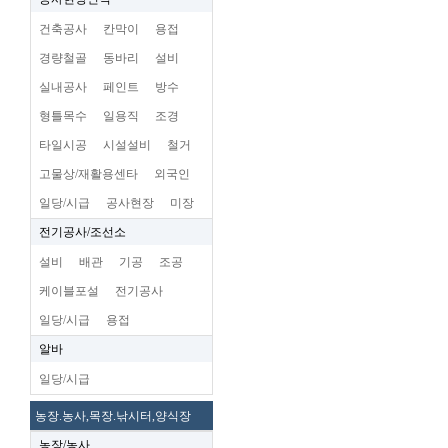
건축공사
칸막이
용접
경량철골
동바리
설비
실내공사
페인트
방수
형틀목수
일용직
조경
타일시공
시설설비
철거
고물상/재활용센타
외국인
일당/시급
공사현장
미장
전기공사/조선소
설비
배관
기공
조공
케이블포설
전기공사
일당/시급
용접
알바
일당/시급
농장.농사,목장.낚시터,양식장
농장/농사