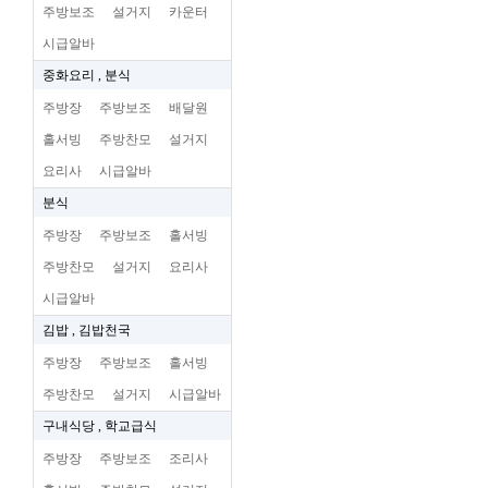
주방보조
설거지
카운터
시급알바
중화요리 , 분식
주방장
주방보조
배달원
홀서빙
주방찬모
설거지
요리사
시급알바
분식
주방장
주방보조
홀서빙
주방찬모
설거지
요리사
시급알바
김밥 , 김밥천국
주방장
주방보조
홀서빙
주방찬모
설거지
시급알바
구내식당 , 학교급식
주방장
주방보조
조리사