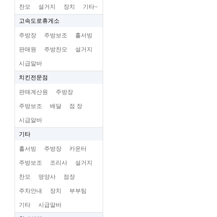
찬모
설거지
장치
기타~
고속도로휴게소
주방장
주방보조
홀서빙
판매원
주방찬모
설거지
시급알바
치킨전문점
판매계산원
주방장
주방보조
배달
점 장
시급알바
기타
홀서빙
주방장
카운터
주방보조
조리사
설거지
찬모
영양사
점장
주차안내
장치
부부팀
기타
시급알바