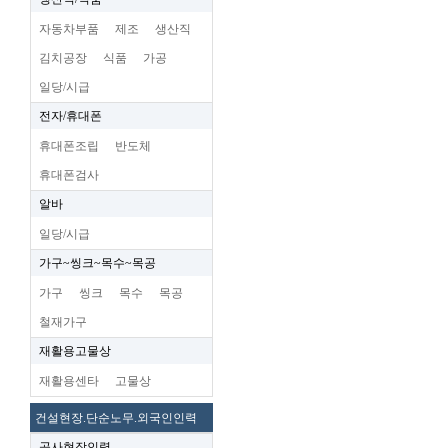
자동차부품
제조
생산직
김치공장
식품
가공
일당/시급
전자/휴대폰
휴대폰조립
반도체
휴대폰검사
알바
일당/시급
가구~씽크~목수~목공
가구
씽크
목수
목공
철재가구
재활용고물상
재활용센타
고물상
건설현장.단순노무.외국인인력
공사현장인력