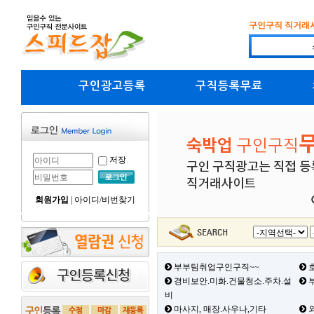
구인구직 직거래
구인광고등록
구직등록무료
저장
회원가입
|
아이디/비번찾기
부부팀취업구인구직~~
호
경비보안.미화.건물청소.주차.설
부
비
마사지, 매장.사우나,기타