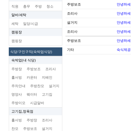
주방보조
안녕하세
직원
총무
주방
청소
조리사
안녕하세
알바/세탁
설거지
안녕하세
세탁
일당/시급
조리사
안녕하세
캠핑장
주방보조
안녕하세
캠핑장
기타
숙식제공
식당/구인구직(숙박업식당)
숙박업(내 식당)
주방장
주방보조
조리사
홀서빙
카운터
지배인
주차안내
주방찬모
설거지
영양사
웨이터
고기집
주방이모
시급알바
고기집,정육점
홀서빙
주방장
조리사
찬모
주방보조
설거지