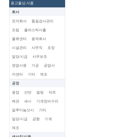
용고물상,식품
회사
전자회사
품질검사관리
조립
플라스틱사출
물류센타
용역회사
시설관리
사무직
포장
일당/시급
사무보조
영업사원
가공
공업사
카센타
기타
제조
공장
용접
선반
밀링
닥트
배관
새시
기계정비수리
알루미늄삿시
기타
일당/시급
금형
기계
제조
생산직/식품