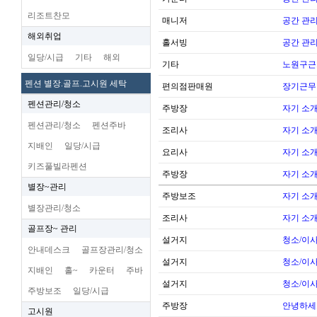
리조트찬모
매니저
공간 관리
해외취업
홀서빙
공간 관리
일당/시급
기타
해외
기타
노원구근
펜션 별장.골프.고시원 세탁
편의점판매원
장기근무
펜션관리/청소
주방장
자기 소
펜션관리/청소
펜션주바
조리사
자기 소
지배인
일당/시급
요리사
자기 소
키즈풀빌라펜션
주방장
자기 소
별장~관리
주방보조
자기 소
별장관리/청소
조리사
자기 소
골프장~ 관리
설거지
청소/이사
안내데스크
골프장관리/청소
설거지
청소/이사
지배인
홀~
카운터
주바
설거지
청소/이사
주방보조
일당/시급
주방장
안녕하세
고시원