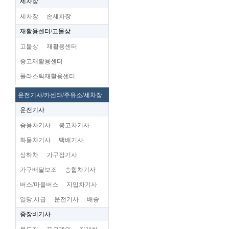
세차장
세차장
손세차장
재활용센터/고물상
고물상
재활용센터
중고재활용센터
플라스틱재활용센터
운전기사/카센타/주유소/세차장
운전기사
승용차기사
봉고차기사
화물차기사
택배기사
상하차
가구점기사
가구배달보조
승합차기사
버스/마을버스
지입차기사
일당,시급
운전기사
배송
중장비기사