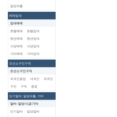
일당파출
매매임대
임대매매
호텔매매
호텔임대
펜션매매
펜션임대
식당매매
식당임대
기타매매
기타임대
조선소구인구직
조선소구인구직
외국인용접
내국인
외국인
구인
구직
용접
단기알바. 일당파출, 기타
알바: 일당/시급/기타
단기알바
일당알바