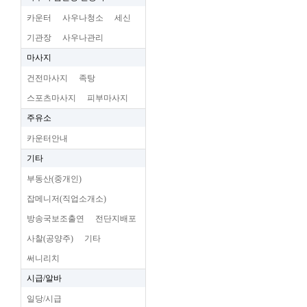
카운터
사우나청소
세신
기관장
사우나관리
마사지
건전마사지
족탕
스포츠마사지
피부마사지
주유소
카운터안내
기타
부동산(중개인)
잡메니저(직업소개소)
방송국보조출연
전단지배포
사찰(공양주)
기타
써니리치
시급/알바
일당/시급