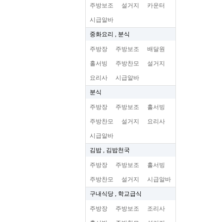
주방보조
설거지
카운터
시급알바
중화요리 , 분식
주방장
주방보조
배달원
홀서빙
주방찬모
설거지
요리사
시급알바
분식
주방장
주방보조
홀서빙
주방찬모
설거지
요리사
시급알바
김밥 , 김밥천국
주방장
주방보조
홀서빙
주방찬모
설거지
시급알바
구내식당 , 학교급식
주방장
주방보조
조리사