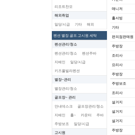
리조트찬모
매니저
해외취업
홀서빙
일당/시급
기타
해외
기타
펜션 별장.골프.고시원 세탁
편의점판매원
펜션관리/청소
주방장
펜션관리/청소
펜션주바
조리사
지배인
일당/시급
요리사
키즈풀빌라펜션
주방장
별장~관리
주방보조
별장관리/청소
조리사
골프장~ 관리
설거지
안내데스크
골프장관리/청소
설거지
지배인
홀~
카운터
주바
설거지
주방보조
일당/시급
주방장
고시원