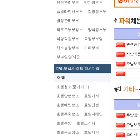
010-2
펜션관리부부
양계장부부
플빌라펜션부부
캠핑장부부
별장관리부부
리조트부부청소
양식장부부
식당직원부부
목장부부팀
펜션관
채소농장부부
기타부부
식당직
부부일당/시급
주방보
호텔,모텔,리조트,해외취업
호 텔
호텔청소(룸메이드)
기타~
호텔당번보조
호텔캐셔
호텔베팅보조
호텔당번
호텔주차보조
호텔지배인
주방장
호텔주방
호텔조리사
주방보
호텔욕실청소
호텔세탁
조리사