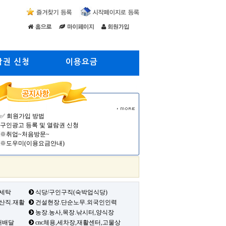
람권 신청
이용요금
✅ 회원가입 방법
구인광고 등록 및 열람권 신청
※취업~처음방문~
※도우미(이용요금안내)
 세탁
식당/구인구직(숙박업식당)
생산직.재활
건설현장.단순노무.외국인인력
농장.농사,목장.낚시터,양식장
배배달
cnc체용,세차장,재활센터,고물상