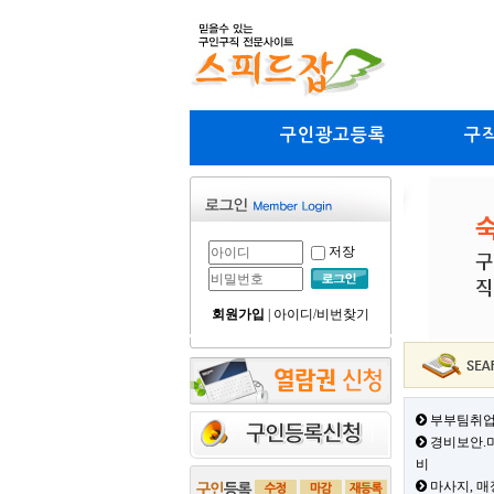
구인광고등록
구
저장
회원가입
|
아이디/비번찾기
부부팀취업
경비보안.미
비
마사지, 매