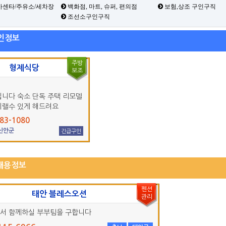
카센타/주유소/세차장
백화점, 마트, 슈퍼, 편의점
보험,상조 구인구직
조선소구인구직
인정보
주방
형제식당
보조
입니다 숙소 단독 주택 리모델
지랠수 있게 해드려요
83-1080
 신안군
긴급구인
채용정보
펜션
태안 블레스오션
관리
서 함께하실 부부팀을 구합니다