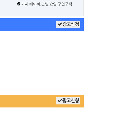
가사,베이비,간병,요양 구인구직
광고신청
광고신청