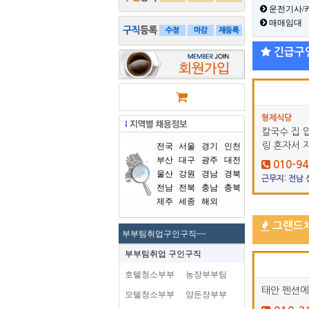
운전기사/
매매임대
긴급구
형제식당
칼국수 집 
링 혼자서 
전국
서울
경기
인천
부산
대구
광주
대전
010-94
울산
강원
경남
경북
근무지: 전남
전남
전북
충남
충북
제주
세종
해외
그랜드
부부팀취업구인구직~~
부부팀취업 구인구직
호텔청소부부
농장부부팀
태안 펜션에
모텔청소부부
양돈장부부