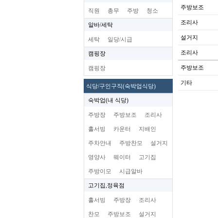
주방보조
직원
총무
주방
청소
조리사
알바/세탁
설거지
세탁
일당/시급
조리사
캠핑장
주방보조
캠핑장
기타
식당/구인구직(숙박업식당)
숙박업(내 식당)
주방장
주방보조
조리사
홀서빙
카운터
지배인
주차안내
주방찬모
설거지
영양사
웨이터
고기집
주방이모
시급알바
고기집,정육점
홀서빙
주방장
조리사
찬모
주방보조
설거지