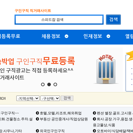
구인구직 직거래사이트
직등록무료
채용정보
인재정보
열
1
2
3
구인구직~~
호텔,모텔,리조트,해외취업
펜션 별장.골프.고시원
화.건물청소.주차.설
부동산 공인중개사/직업상담원
회사.공장.가구,용접.
용고물상,식품
장.사우나,기타
외국인구인구직
오토바이/식당배달/택