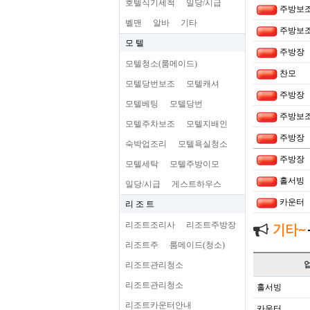
호텔식기세척
일당/시급
주방보
벨맨
알바
기타
주방보
모 텔
주방장
모텔청소(룸메이드)
찬모
모텔당번보조
모텔캐셔
주방장
모텔베팅
모텔당번
주방보
모텔주차보조
모텔지배인
주방장
숙박업조리
모텔욕실청소
주방장
모텔세탁
모텔주방이모
홀서빙
일당/시급
게스트하우스
카운터
리 조 트
리조트조리사
리조트주방장
기타~
리조트주
룸메이드(청소)
리조트관리청소
리조트관리청소
홀서빙
리조트카운터안내
카운터