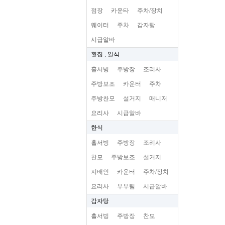
점장
카운타
주차/장치
웨이터
주차
감자탕
시급알바
횟집 , 일식
홀서빙
주방장
조리사
주방보조
카운터
주차
주방찬모
설거지
매니저
요리사
시급알바
한식
홀서빙
주방장
조리사
찬모
주방보조
설거지
지배인
카운터
주차/장치
요리사
부부팀
시급알바
감자탕
홀서빙
주방장
찬모