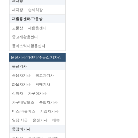
세차장
세차장
손세차장
재활용센터/고물상
고물상
재활용센터
중고재활용센터
플라스틱재활용센터
운전기사/카센타/주유소/세차장
운전기사
승용차기사
봉고차기사
화물차기사
택배기사
상하차
가구점기사
가구배달보조
승합차기사
버스/마을버스
지입차기사
일당,시급
운전기사
배송
중장비기사