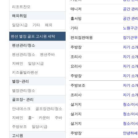
리조트찬모
매니저
공간 관리
해외취업
홀서빙
공간 관리
일당/시급
기타
해외
기타
노원구근
펜션 별장.골프.고시원 세탁
편의점판매원
장기근무
펜션관리/청소
주방장
자기 소
펜션관리/청소
펜션주바
조리사
자기 소
지배인
일당/시급
요리사
자기 소
키즈풀빌라펜션
주방장
자기 소
별장~관리
주방보조
자기 소
별장관리/청소
조리사
자기 소
골프장~ 관리
설거지
청소/이사
안내데스크
골프장관리/청소
설거지
청소/이사
지배인
홀~
카운터
주바
설거지
청소/이사
주방보조
일당/시급
주방장
안녕하세
고시원