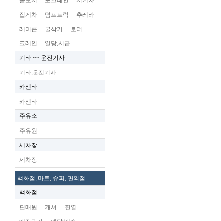
불도저
포크레인
지게차
집게차
덤프트럭
추레라
레미콘
굴삭기
로더
크레인
일당,시급
기타 ~~ 운전기사
기타,운전기사
카센타
카센타
주유소
주유원
세차장
세차장
백화점, 마트, 슈퍼, 편의점
백화점
편매원
캐셔
진열