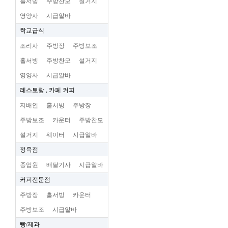
홀서빙
주방찬모
설거지
영양사
시급알바
학교급식
조리사
주방장
주방보조
홀서빙
주방찬모
설거지
영양사
시급알바
레스토랑 , 카페 커피
지배인
홀서빙
주방장
주방보조
카운터
주방찬모
설거지
웨이터
시급알바
정육점
종업원
배달기사
시급알바
커피전문점
주방장
홀서빙
카운터
주방보조
시급알바
빵/제과