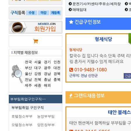
운전기사/카센타/주유소/세차장
백
매매임대
긴급구인정보
형제식당
형제식당
칼국수 집 입니다 숙소 단독 주택 리
링 혼자서 지랠수 있게 해드려요
전국
서울
경기
인천
부산
대구
광주
대전
010-9483-1080
울산
강원
경남
경북
근무지: 전남 신안군
긴급
전남
전북
충남
충북
제주
세종
해외
그랜드채용정보
부부팀취업구인구직~~
부부팀취업 구인구직
태안 블레
호텔청소부부
농장부부팀
태안 펜션에서 함께하실 부부팀을 
모텔청소부부
양돈장부부