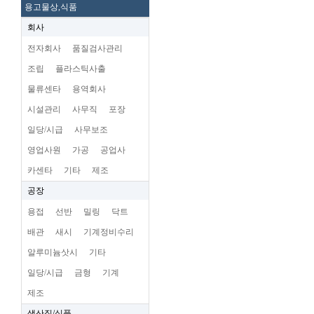
용고물상,식품
회사
전자회사
품질검사관리
조립
플라스틱사출
물류센타
용역회사
시설관리
사무직
포장
일당/시급
사무보조
영업사원
가공
공업사
카센타
기타
제조
공장
용접
선반
밀링
닥트
배관
새시
기계정비수리
알루미늄삿시
기타
일당/시급
금형
기계
제조
생산직/식품