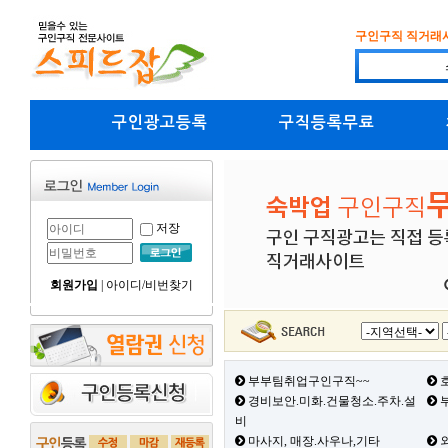
구인구직 직거래
구인광고등록
구직등록무료
저장
회원가입
|
아이디/비번찾기
부부팀취업구인구직~~
호
경비보안.미화.건물청소.주차.설
부
비
마사지, 매장.사우나,기타