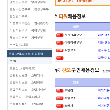
010-2115-6966
펜션관리부부
양계장부부
플빌라펜션부부
캠핑장부부
별장관리부부
리조트부부청소
양식장부부
업종
식당직원부부
목장부부팀
펜션관리부부
태안 펜
채소농장부부
기타부부
식당직원부부
태안 펜
부부일당/시급
주방보조
칼국수 집
호텔,모텔,리조트,해외취업
칼국수 집
호 텔
호텔청소(룸메이드)
찬모
구인채용정보
한눈
호텔당번보조
호텔캐셔
업종
호텔베팅보조
호텔당번
호텔주차보조
호텔지배인
주방장
버거리동타
호텔주방
호텔조리사
주방보조
버거리동타
호텔욕실청소
호텔세탁
조리사
버거리동타