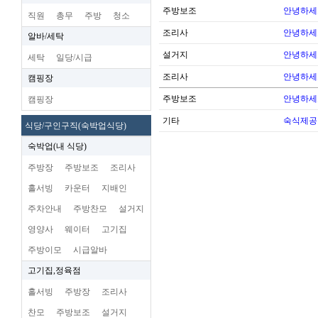
주방보조
안녕하세
직원
총무
주방
청소
조리사
안녕하세
알바/세탁
설거지
안녕하세
세탁
일당/시급
조리사
안녕하세
캠핑장
주방보조
안녕하세
캠핑장
기타
숙식제공
식당/구인구직(숙박업식당)
숙박업(내 식당)
주방장
주방보조
조리사
홀서빙
카운터
지배인
주차안내
주방찬모
설거지
영양사
웨이터
고기집
주방이모
시급알바
고기집,정육점
홀서빙
주방장
조리사
찬모
주방보조
설거지