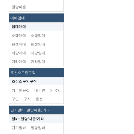
일당파출
매매임대
임대매매
호텔매매
호텔임대
펜션매매
펜션임대
식당매매
식당임대
기타매매
기타임대
조선소구인구직
조선소구인구직
외국인용접
내국인
외국인
구인
구직
용접
단기알바. 일당파출, 기타
알바: 일당/시급/기타
단기알바
일당알바