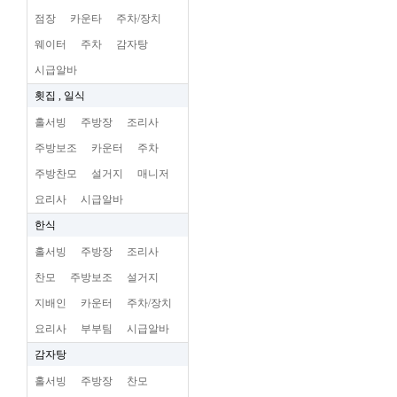
점장
카운타
주차/장치
웨이터
주차
감자탕
시급알바
횟집 , 일식
홀서빙
주방장
조리사
주방보조
카운터
주차
주방찬모
설거지
매니저
요리사
시급알바
한식
홀서빙
주방장
조리사
찬모
주방보조
설거지
지배인
카운터
주차/장치
요리사
부부팀
시급알바
감자탕
홀서빙
주방장
찬모