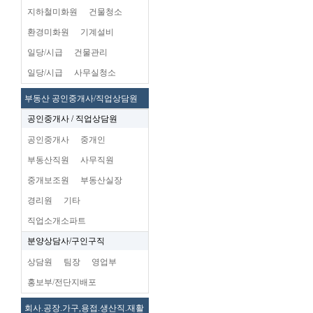
지하철미화원
건물청소
환경미화원
기계설비
일당/시급
건물관리
일당/시급
사무실청소
부동산 공인중개사/직업상담원
공인중개사 / 직업상담원
공인중개사
중개인
부동산직원
사무직원
중개보조원
부동산실장
경리원
기타
직업소개소파트
분양상담사/구인구직
상담원
팀장
영업부
홍보부/전단지배포
회사.공장.가구,용접.생산직.재활