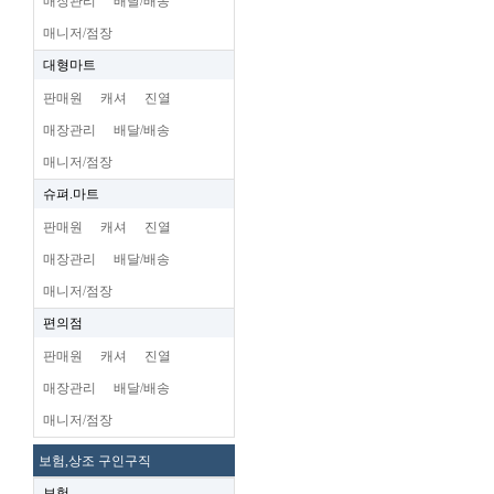
매장관리
배달/배송
매니저/점장
대형마트
판매원
캐셔
진열
매장관리
배달/배송
매니저/점장
슈펴.마트
판매원
캐셔
진열
매장관리
배달/배송
매니저/점장
편의점
판매원
캐셔
진열
매장관리
배달/배송
매니저/점장
보험,상조 구인구직
보험