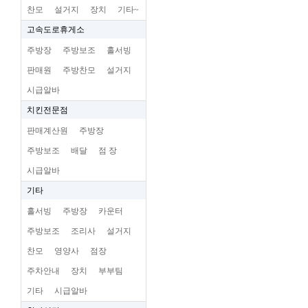
찬모
설거지
장치
기타~
고속도로휴게소
주방장
주방보조
홀서빙
판매원
주방찬모
설거지
시급알바
치킨전문점
판매계산원
주방장
주방보조
배달
점 장
시급알바
기타
홀서빙
주방장
카운터
주방보조
조리사
설거지
찬모
영양사
점장
주차안내
장치
부부팀
기타
시급알바