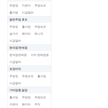
주방장
카운터
주방보조
홀서빙
시급알바
일반주점.호프
주방장
홀서빙
주방보조
설거지
웨이터
매니저
시급알바
편의점/면세점
편의점판매원
기타 판매점원
시급알바
포장마차
주방장
주방보조
홀서빙
시급알바
기타업종,일당
홀서빙
주방장
주방보조
카운타
웨이터
주차