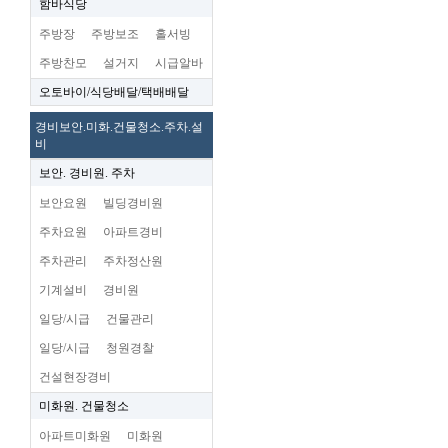
함바식당
주방장
주방보조
홀서빙
주방찬모
설거지
시급알바
오토바이/식당배달/택배배달
경비보안.미화.건물청소.주차.설
비
보안. 경비원. 주차
보안요원
빌딩경비원
주차요원
아파트경비
주차관리
주차정산원
기계설비
경비원
일당/시급
건물관리
일당/시급
청원경찰
건설현장경비
미화원. 건물청소
아파트미화원
미화원