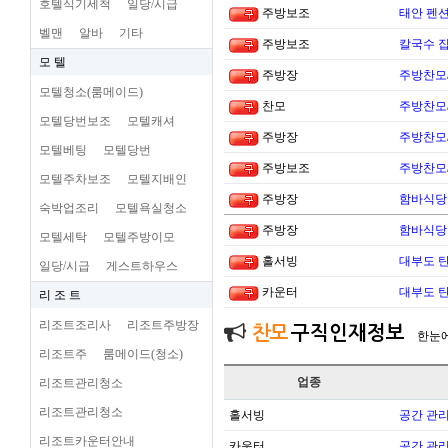
호텔식기세척
일당/시급
주방보조
태안 펜
벨맨
알바
기타
주방보조
칼국수 집
모 텔
주방장
주방찬모
모텔청소(룸메이드)
찬모
주방찬모
모텔당번보조
모텔캐셔
주방장
주방찬모
모텔베팅
모텔당번
주방보조
주방찬모
모텔주차보조
모텔지배인
주방장
함바식당
숙박업조리
모텔욕실청소
주방장
함바식당
모텔세탁
모텔주방이모
홀서빙
대부도 
일당/시급
게스트하우스
카운터
대부도 
리 조 트
리조트조리사
리조트주방장
찬모
구직인재정보
한눈
리조트주
룸메이드(청소)
업종
리조트관리청소
리조트관리청소
홀서빙
공간 관리
리조트카운터안내
카운터
공간 관리