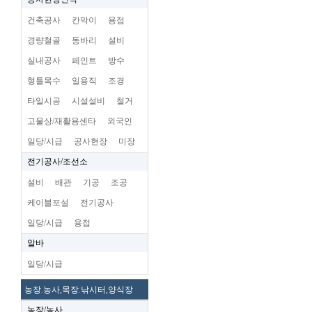
건축공사
칸막이
용접
경량철골
동바리
설비
실내공사
페인트
방수
형틀목수
일용직
조경
타일시공
시설설비
철거
고물상/재활용센타
외국인
일당/시급
공사현장
미장
전기공사/조선소
설비
배관
기공
조공
케이블포설
전기공사
일당/시급
용접
알바
일당/시급
농장.농사,목장.낚시터,양식장
농장/농사