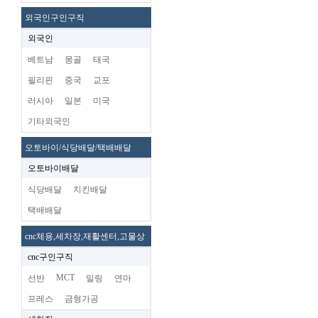
외국인구인구직
외국인
베트남
몽골
태국
필리핀
중국
교포
러시아
일본
미국
기타외국인
오토바이/식당배달/택배배달
오토바이배달
식당배달
치킨배달
택배배달
cnc체용,세차장,재활센터,고물상
cnc구인구직
MCT
선반
밀링
연마
프레스
금형가공