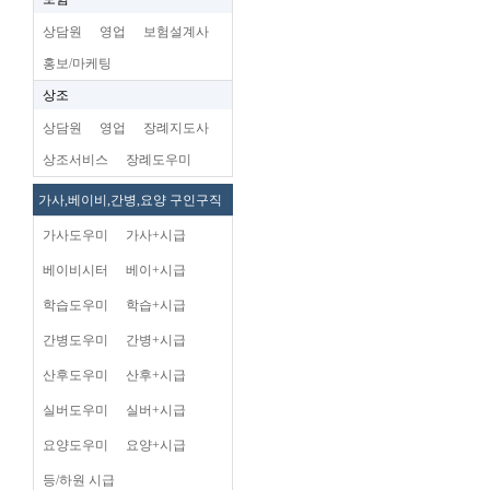
상담원
영업
보험설계사
홍보/마케팅
상조
상담원
영업
장례지도사
상조서비스
장례도우미
가사,베이비,간병,요양 구인구직
가사도우미
가사+시급
베이비시터
베이+시급
학습도우미
학습+시급
간병도우미
간병+시급
산후도우미
산후+시급
실버도우미
실버+시급
요양도우미
요양+시급
등/하원 시급