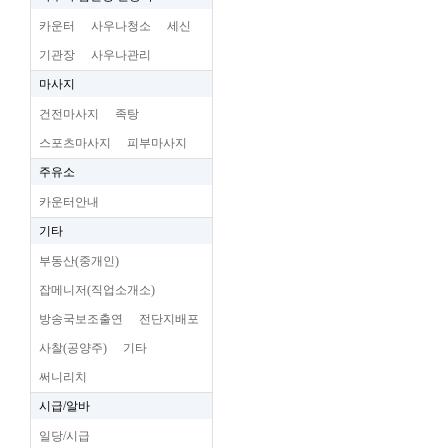
카운터
사우나청소
세신
기관장
사우나관리
마사지
건전마사지
족탕
스포츠마사지
피부마사지
주유소
카운터안내
기타
부동산(중개인)
잡메니저(직업소개소)
방송국보조출연
전단지배포
사찰(공양주)
기타
써니리치
시급/알바
일당/시급