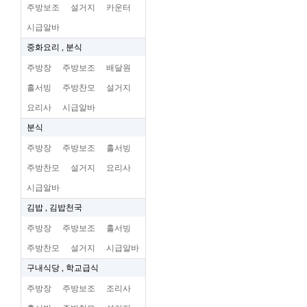
주방보조
설거지
카운터
시급알바
중화요리 , 분식
주방장
주방보조
배달원
홀서빙
주방찬모
설거지
요리사
시급알바
분식
주방장
주방보조
홀서빙
주방찬모
설거지
요리사
시급알바
김밥 , 김밥천국
주방장
주방보조
홀서빙
주방찬모
설거지
시급알바
구내식당 , 학교급식
주방장
주방보조
조리사