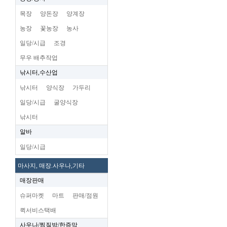
목장
양돈장
양계장
농장
꽃농장
농사
일당/시급
조경
무우 배추작업
낚시터,수산업
낚시터
양식장
가두리
일당/시급
굴양식장
낚시터
알바
일당/시급
마사지, 매장.사우나,기타
매장판매
슈퍼마켓
마트
판매/점원
퀵서비스택배
사우나/찜질방/한증막