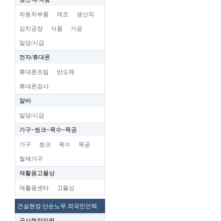
자동차부품
제조
생산직
김치공장
식품
가공
일당/시급
전자/휴대폰
휴대폰조립
반도체
휴대폰검사
알바
일당/시급
가구~씽크~목수~목공
가구
씽크
목수
목공
철재가구
재활용고물상
재활용센타
고물상
건설현장.단순노무.외국인인력
공사현장인력