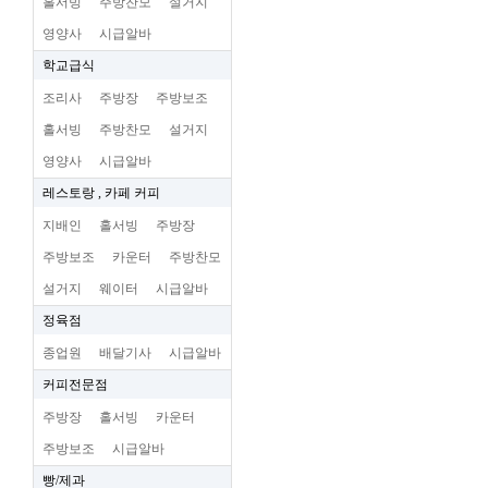
홀서빙
주방찬모
설거지
영양사
시급알바
학교급식
조리사
주방장
주방보조
홀서빙
주방찬모
설거지
영양사
시급알바
레스토랑 , 카페 커피
지배인
홀서빙
주방장
주방보조
카운터
주방찬모
설거지
웨이터
시급알바
정육점
종업원
배달기사
시급알바
커피전문점
주방장
홀서빙
카운터
주방보조
시급알바
빵/제과