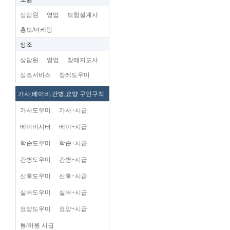
상담원
영업
보험설계사
홍보/마케팅
상조
상담원
영업
장례지도사
상조서비스
장례도우미
가사,베이비,간병,요양 구인구직
가사도우미
가사+시급
베이비시터
베이+시급
학습도우미
학습+시급
간병도우미
간병+시급
산후도우미
산후+시급
실버도우미
실버+시급
요양도우미
요양+시급
등/하원 시급