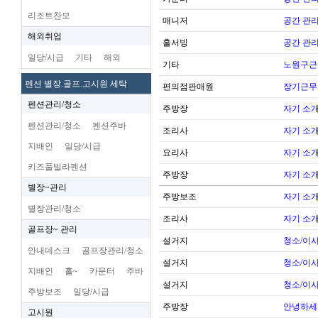
리조트찬모
매니저
공간 관리
해외취업
홀서빙
공간 관리
일당/시급
기타
해외
기타
노원구근
펜션 별장.골프.고시원 세탁
편의점판매원
장기근무
펜션관리/청소
주방장
자기 소
펜션관리/청소
펜션주바
조리사
자기 소
지배인
일당/시급
요리사
자기 소
키즈풀빌라펜션
주방장
자기 소
별장~관리
주방보조
자기 소
별장관리/청소
조리사
자기 소
골프장~ 관리
설거지
청소/이사
안내데스크
골프장관리/청소
설거지
청소/이사
지배인
홀~
카운터
주바
설거지
청소/이사
주방보조
일당/시급
주방장
안녕하세
고시원