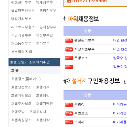
010-2115-6966
펜션관리부부
양계장부부
플빌라펜션부부
캠핑장부부
별장관리부부
리조트부부청소
양식장부부
업종
식당직원부부
목장부부팀
펜션관리부부
태안 펜
채소농장부부
기타부부
식당직원부부
태안 펜
부부일당/시급
주방보조
칼국수 집
호텔,모텔,리조트,해외취업
칼국수 집
호 텔
호텔청소(룸메이드)
설거지
구인채용정보
한
호텔당번보조
호텔캐셔
업종
호텔베팅보조
호텔당번
호텔주차보조
호텔지배인
주방장
버거리동타
호텔주방
호텔조리사
주방보조
버거리동타
호텔욕실청소
호텔세탁
조리사
버거리동타