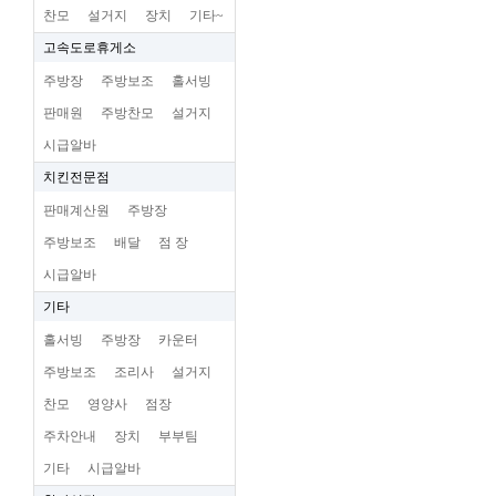
찬모
설거지
장치
기타~
고속도로휴게소
주방장
주방보조
홀서빙
판매원
주방찬모
설거지
시급알바
치킨전문점
판매계산원
주방장
주방보조
배달
점 장
시급알바
기타
홀서빙
주방장
카운터
주방보조
조리사
설거지
찬모
영양사
점장
주차안내
장치
부부팀
기타
시급알바