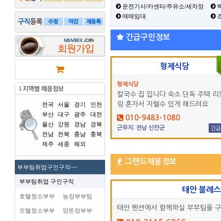
운전기사/카센타/주유소/세차장
백
매매임대
긴급구인정보
형제식당
형제식당
칼국수 집 입니다 숙소 단독 주택 리
링 혼자서 지랠수 있게 해드려요
전국
서울
경기
인천
부산
대구
광주
대전
010-9483-1080
울산
강원
경남
경북
근무지: 전남 신안군
긴급
전남
전북
충남
충북
제주
세종
해외
그랜드채용정보
부부팀취업구인구직~~
부부팀취업 구인구직
태안 블레
호텔청소부부
농장부부팀
태안 펜션에서 함께하실 부부팀을 
모텔청소부부
양돈장부부