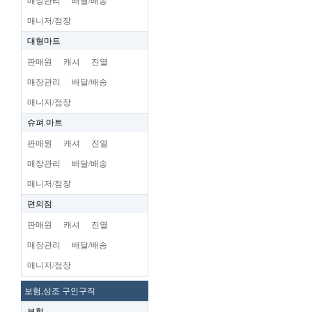
매장관리
배달/배송
매니저/점장
대형마트
판매원
캐셔
진열
매장관리
배달/배송
매니저/점장
슈펴.마트
판매원
캐셔
진열
매장관리
배달/배송
매니저/점장
편의점
판매원
캐셔
진열
매장관리
배달/배송
매니저/점장
보험,상조 구인구직
보험