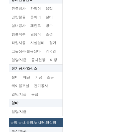
건축공사
칸막이
용접
경량철골
동바리
설비
실내공사
페인트
방수
형틀목수
일용직
조경
타일시공
시설설비
철거
고물상/재활용센타
외국인
일당/시급
공사현장
미장
전기공사/조선소
설비
배관
기공
조공
케이블포설
전기공사
일당/시급
용접
알바
일당/시급
농장.농사,목장.낚시터,양식장
농장/농사