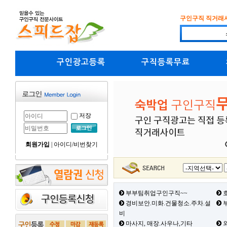
구인구직 직거래
구인광고등록
구직등록무료
저장
회원가입
|
아이디/비번찾기
부부팀취업구인구직~~
호
경비보안.미화.건물청소.주차.설
부
비
마사지, 매장.사우나,기타