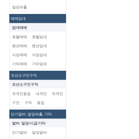
일당파출
매매임대
임대매매
호텔매매
호텔임대
펜션매매
펜션임대
식당매매
식당임대
기타매매
기타임대
조선소구인구직
조선소구인구직
외국인용접
내국인
외국인
구인
구직
용접
단기알바. 일당파출, 기타
알바: 일당/시급/기타
단기알바
일당알바