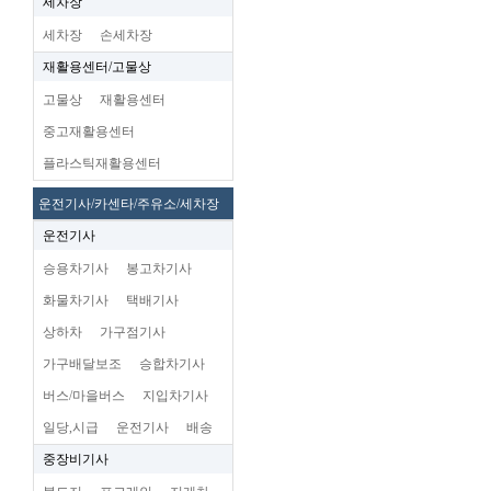
세차장
세차장
손세차장
재활용센터/고물상
고물상
재활용센터
중고재활용센터
플라스틱재활용센터
운전기사/카센타/주유소/세차장
운전기사
승용차기사
봉고차기사
화물차기사
택배기사
상하차
가구점기사
가구배달보조
승합차기사
버스/마을버스
지입차기사
일당,시급
운전기사
배송
중장비기사