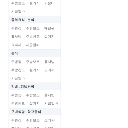
주방보조
설거지
카운터
시급알바
중화요리 , 분식
주방장
주방보조
배달원
홀서빙
주방찬모
설거지
요리사
시급알바
분식
주방장
주방보조
홀서빙
주방찬모
설거지
요리사
시급알바
김밥 , 김밥천국
주방장
주방보조
홀서빙
주방찬모
설거지
시급알바
구내식당 , 학교급식
주방장
주방보조
조리사