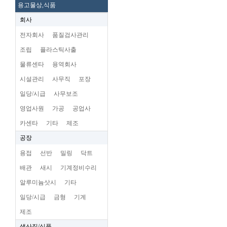
용고물상,식품
회사
전자회사
품질검사관리
조립
플라스틱사출
물류센타
용역회사
시설관리
사무직
포장
일당/시급
사무보조
영업사원
가공
공업사
카센타
기타
제조
공장
용접
선반
밀링
닥트
배관
새시
기계정비수리
알루미늄삿시
기타
일당/시급
금형
기계
제조
생산직/식품