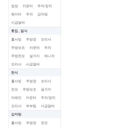
점장
카운타
주차/장치
웨이터
주차
감자탕
시급알바
횟집 , 일식
홀서빙
주방장
조리사
주방보조
카운터
주차
주방찬모
설거지
매니저
요리사
시급알바
한식
홀서빙
주방장
조리사
찬모
주방보조
설거지
지배인
카운터
주차/장치
요리사
부부팀
시급알바
감자탕
홀서빙
주방장
찬모