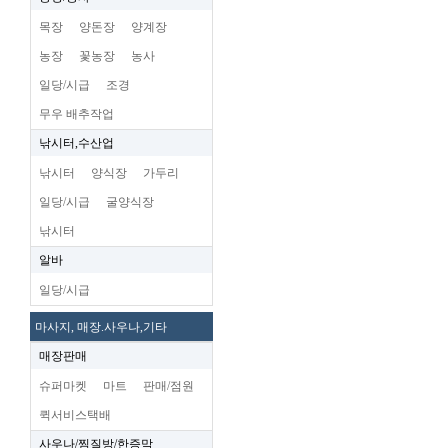
목장
양돈장
양계장
농장
꽃농장
농사
일당/시급
조경
무우 배추작업
낚시터,수산업
낚시터
양식장
가두리
일당/시급
굴양식장
낚시터
알바
일당/시급
마사지, 매장.사우나,기타
매장판매
슈퍼마켓
마트
판매/점원
퀵서비스택배
사우나/찜질방/한증막