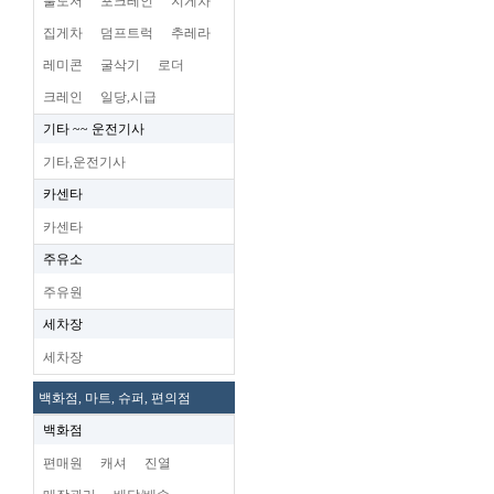
불도저
포크레인
지게차
집게차
덤프트럭
추레라
레미콘
굴삭기
로더
크레인
일당,시급
기타 ~~ 운전기사
기타,운전기사
카센타
카센타
주유소
주유원
세차장
세차장
백화점, 마트, 슈퍼, 편의점
백화점
편매원
캐셔
진열