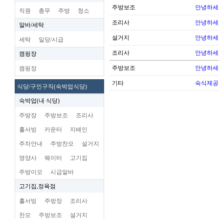
주방보조
안녕하세
직원
총무
주방
청소
조리사
안녕하세
알바/세탁
설거지
안녕하세
세탁
일당/시급
조리사
안녕하세
캠핑장
주방보조
안녕하세
캠핑장
기타
숙식제공
식당/구인구직(숙박업식당)
숙박업(내 식당)
주방장
주방보조
조리사
홀서빙
카운터
지배인
주차안내
주방찬모
설거지
영양사
웨이터
고기집
주방이모
시급알바
고기집,정육점
홀서빙
주방장
조리사
찬모
주방보조
설거지