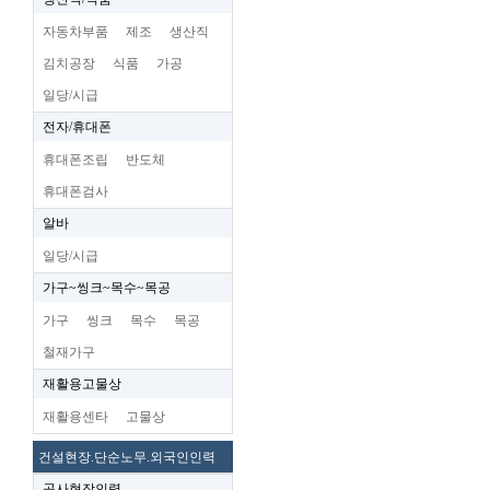
자동차부품
제조
생산직
김치공장
식품
가공
일당/시급
전자/휴대폰
휴대폰조립
반도체
휴대폰검사
알바
일당/시급
가구~씽크~목수~목공
가구
씽크
목수
목공
철재가구
재활용고물상
재활용센타
고물상
건설현장.단순노무.외국인인력
공사현장인력