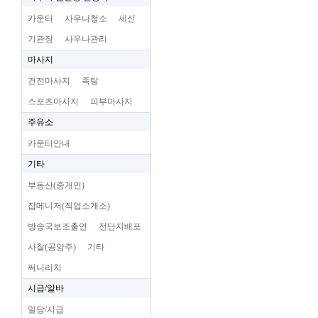
카운터
사우나청소
세신
기관장
사우나관리
마사지
건전마사지
족탕
스포츠마사지
피부마사지
주유소
카운터안내
기타
부동산(중개인)
잡메니저(직업소개소)
방송국보조출연
전단지배포
사찰(공양주)
기타
써니리치
시급/알바
일당/시급