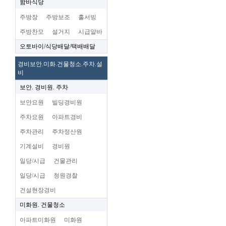
함바식당
주방장
주방보조
홀서빙
주방찬모
설거지
시급알바
오토바이/식당배달/택배배달
경비보안.미화.건물청소.주차.설
비
보안. 경비원. 주차
보안요원
빌딩경비원
주차요원
아파트경비
주차관리
주차정산원
기계설비
경비원
일당/시급
건물관리
일당/시급
청원경찰
건설현장경비
미화원. 건물청소
아파트미화원
미화원