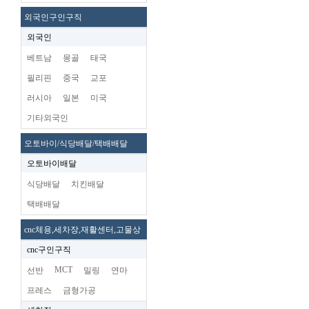
외국인구인구직
외국인
베트남
몽골
태국
필리핀
중국
교포
러시아
일본
미국
기타외국인
오토바이/식당배달/택배배달
오토바이배달
식당배달
치킨배달
택배배달
cnc체용,세차장,재활센터,고물상
cnc구인구직
MCT
선반
밀링
연마
프레스
금형가공