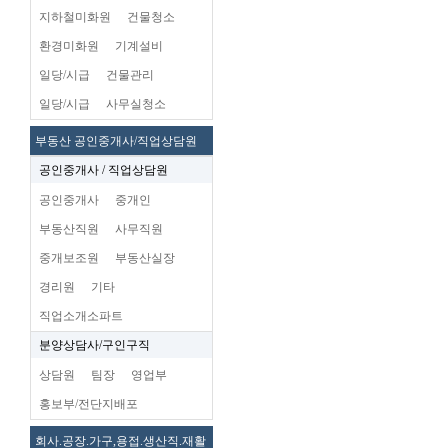
지하철미화원
건물청소
환경미화원
기계설비
일당/시급
건물관리
일당/시급
사무실청소
부동산 공인중개사/직업상담원
공인중개사 / 직업상담원
공인중개사
중개인
부동산직원
사무직원
중개보조원
부동산실장
경리원
기타
직업소개소파트
분양상담사/구인구직
상담원
팀장
영업부
홍보부/전단지배포
회사.공장.가구,용접.생산직.재활