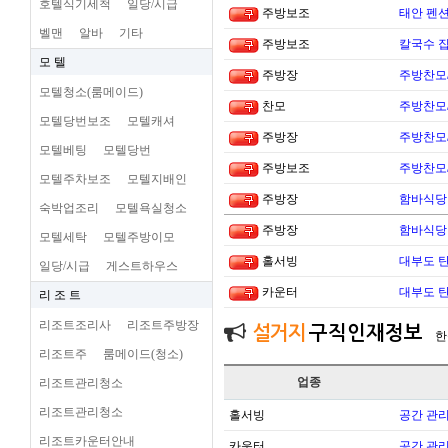
호텔식기세척
일당/시급
주방보조
태안 펜
벨맨
알바
기타
주방보조
칼국수 집
모 텔
주방장
주방찬모
모텔청소(룸메이드)
찬모
주방찬모
모텔당번보조
모텔캐셔
주방장
주방찬모
모텔베팅
모텔당번
주방보조
주방찬모
모텔주차보조
모텔지배인
주방장
함바식당
숙박업조리
모텔욕실청소
주방장
함바식당
모텔세탁
모텔주방이모
홀서빙
대부도 
일당/시급
게스트하우스
카운터
대부도 
리 조 트
리조트조리사
리조트주방장
설거지
구직인재정보
한
리조트주
룸메이드(청소)
업종
리조트관리청소
리조트관리청소
홀서빙
공간 관리
리조트카운터안내
카운터
공간 관리