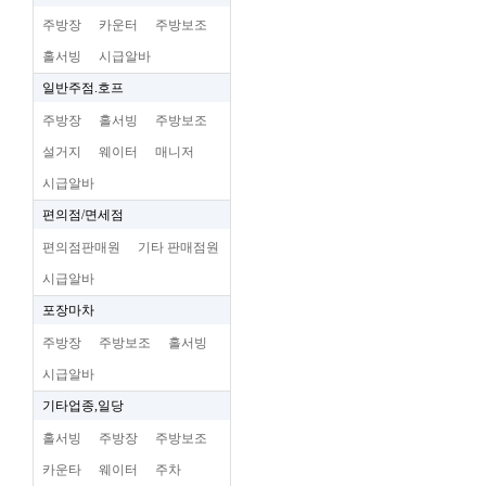
주방장
카운터
주방보조
홀서빙
시급알바
일반주점.호프
주방장
홀서빙
주방보조
설거지
웨이터
매니저
시급알바
편의점/면세점
편의점판매원
기타 판매점원
시급알바
포장마차
주방장
주방보조
홀서빙
시급알바
기타업종,일당
홀서빙
주방장
주방보조
카운타
웨이터
주차