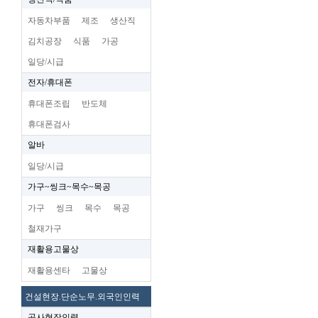
자동차부품
제조
생산직
김치공장
식품
가공
일당/시급
전자/휴대폰
휴대폰조립
반도체
휴대폰검사
알바
일당/시급
가구~씽크~목수~목공
가구
씽크
목수
목공
철재가구
재활용고물상
재활용센타
고물상
건설현장.단순노무.외국인인력
공사현장인력