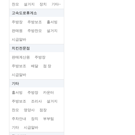
찬모
설거지
장치
기타~
고속도로휴게소
주방장
주방보조
홀서빙
판매원
주방찬모
설거지
시급알바
치킨전문점
판매계산원
주방장
주방보조
배달
점 장
시급알바
기타
홀서빙
주방장
카운터
주방보조
조리사
설거지
찬모
영양사
점장
주차안내
장치
부부팀
기타
시급알바