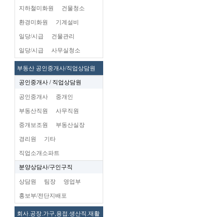
지하철미화원
건물청소
환경미화원
기계설비
일당/시급
건물관리
일당/시급
사무실청소
부동산 공인중개사/직업상담원
공인중개사 / 직업상담원
공인중개사
중개인
부동산직원
사무직원
중개보조원
부동산실장
경리원
기타
직업소개소파트
분양상담사/구인구직
상담원
팀장
영업부
홍보부/전단지배포
회사.공장.가구,용접.생산직.재활