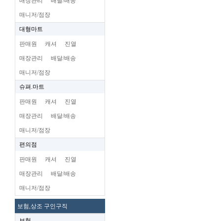
매장관리
배달/배송
매니저/점장
대형마트
판매원
캐셔
진열
매장관리
배달/배송
매니저/점장
슈펴.마트
판매원
캐셔
진열
매장관리
배달/배송
매니저/점장
편의점
판매원
캐셔
진열
매장관리
배달/배송
매니저/점장
보험,상조 구인구직
보험