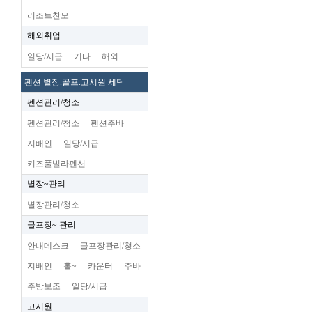
리조트찬모
해외취업
일당/시급
기타
해외
펜션 별장.골프.고시원 세탁
펜션관리/청소
펜션관리/청소
펜션주바
지배인
일당/시급
키즈풀빌라펜션
별장~관리
별장관리/청소
골프장~ 관리
안내데스크
골프장관리/청소
지배인
홀~
카운터
주바
주방보조
일당/시급
고시원