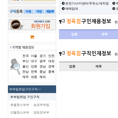
운전기사/카센타/주유소/세차장
백
매매임대
정육점
구인채용정보
한
업종
제목
정육점
구직인재정보
한
전국
서울
경기
인천
부산
대구
광주
대전
울산
강원
경남
경북
업종
제목
전남
전북
충남
충북
제주
세종
해외
부부팀취업구인구직~~
부부팀취업 구인구직
호텔청소부부
농장부부팀
모텔청소부부
양돈장부부