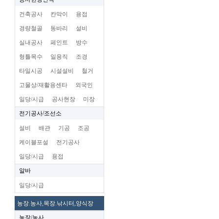
건축공사
칸막이
용접
경량철골
동바리
설비
실내공사
페인트
방수
형틀목수
일용직
조경
타일시공
시설설비
철거
고물상/재활용센타
외국인
일당/시급
공사현장
미장
전기공사/조선소
설비
배관
기공
조공
케이블포설
전기공사
일당/시급
용접
알바
일당/시급
농장.농사,목장.낚시터,양식장
농장/농사