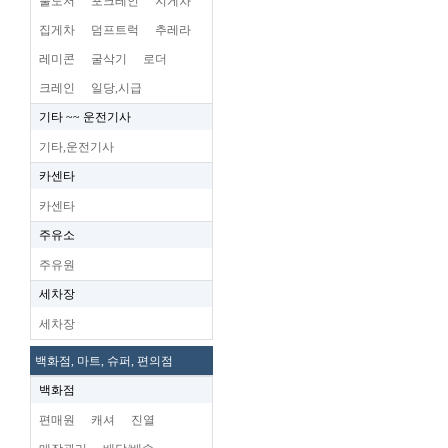
불도저
포크레인
지게차
집게차
덤프트럭
추레라
레미콘
굴삭기
로더
크레인
일당,시급
기타 ~~ 운전기사
기타,운전기사
카센타
카센타
주유소
주유원
세차장
세차장
백화점, 마트, 슈퍼, 편의점
백화점
편매원
캐셔
진열