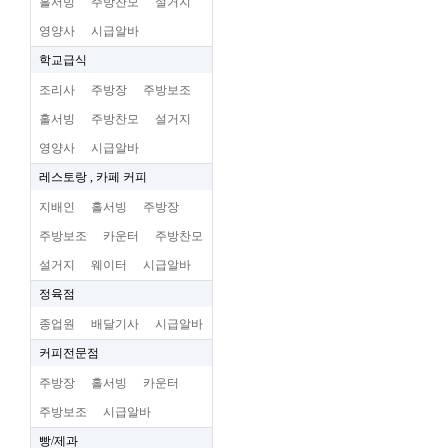
홀서빙
주방찬모
설거지
영양사
시급알바
학교급식
조리사
주방장
주방보조
홀서빙
주방찬모
설거지
영양사
시급알바
레스토랑 , 카페 커피
지배인
홀서빙
주방장
주방보조
카운터
주방찬모
설거지
웨이터
시급알바
정육점
종업원
배달기사
시급알바
커피전문점
주방장
홀서빙
카운터
주방보조
시급알바
빵/제과