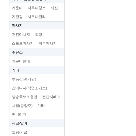
카운터
사우나청소
세신
기관장
사우나관리
마사지
건전마사지
족탕
스포츠마사지
피부마사지
주유소
카운터안내
기타
부동산(중개인)
잡메니저(직업소개소)
방송국보조출연
전단지배포
사찰(공양주)
기타
써니리치
시급/알바
일당/시급