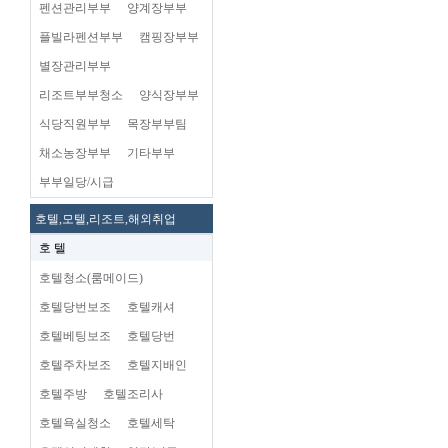
펜션관리부부
양계장부부
플빌라펜션부부
캠핑장부부
별장관리부부
리조트부부청소
양식장부부
식당직원부부
목장부부팀
채소농장부부
기타부부
부부일당/시급
호텔,모텔,리조트,해외취업
호 텔
호텔청소(룸메이드)
호텔당번보조
호텔캐셔
호텔베팅보조
호텔당번
호텔주차보조
호텔지배인
호텔주방
호텔조리사
호텔욕실청소
호텔세탁