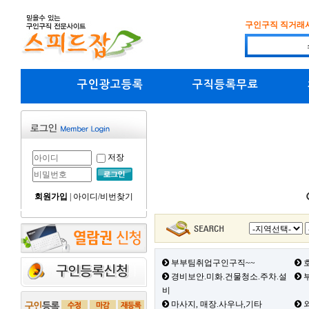
구인구직 직거래
구인광고등록
구직등록무료
저장
회원가입
|
아이디/비번찾기
부부팀취업구인구직~~
호
경비보안.미화.건물청소.주차.설
부
비
마사지, 매장.사우나,기타