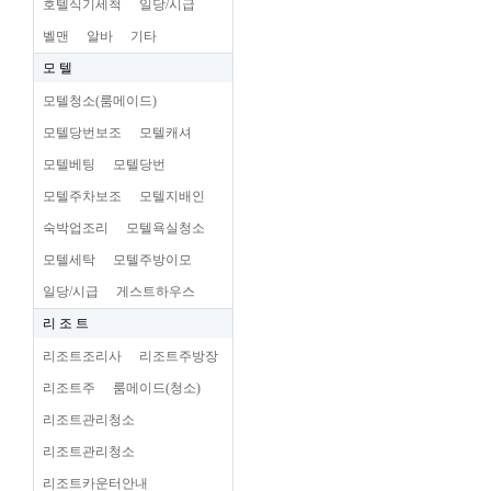
호텔식기세척
일당/시급
벨맨
알바
기타
모 텔
모텔청소(룸메이드)
모텔당번보조
모텔캐셔
모텔베팅
모텔당번
모텔주차보조
모텔지배인
숙박업조리
모텔욕실청소
모텔세탁
모텔주방이모
일당/시급
게스트하우스
리 조 트
리조트조리사
리조트주방장
리조트주
룸메이드(청소)
리조트관리청소
리조트관리청소
리조트카운터안내