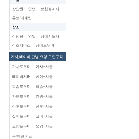
상담원
영업
보험설계사
홍보/마케팅
상조
상담원
영업
장례지도사
상조서비스
장례도우미
가사,베이비,간병,요양 구인구직
가사도우미
가사+시급
베이비시터
베이+시급
학습도우미
학습+시급
간병도우미
간병+시급
산후도우미
산후+시급
실버도우미
실버+시급
요양도우미
요양+시급
등/하원 시급