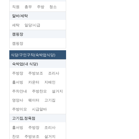
직원
총무
주방
청소
알바/세탁
세탁
일당/시급
캠핑장
캠핑장
식당/구인구직(숙박업식당)
숙박업(내 식당)
주방장
주방보조
조리사
홀서빙
카운터
지배인
주차안내
주방찬모
설거지
영양사
웨이터
고기집
주방이모
시급알바
고기집,정육점
홀서빙
주방장
조리사
찬모
주방보조
설거지