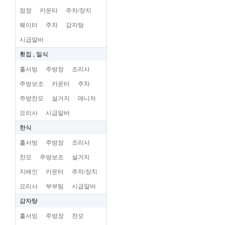
점장
카운타
주차/장치
웨이터
주차
감자탕
시급알바
횟집 , 일식
홀서빙
주방장
조리사
주방보조
카운터
주차
주방찬모
설거지
매니저
요리사
시급알바
한식
홀서빙
주방장
조리사
찬모
주방보조
설거지
지배인
카운터
주차/장치
요리사
부부팀
시급알바
감자탕
홀서빙
주방장
찬모