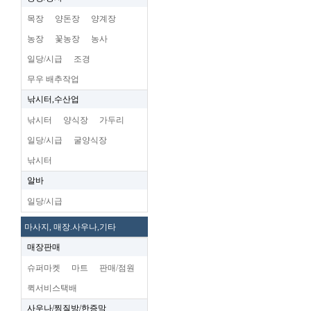
목장
양돈장
양계장
농장
꽃농장
농사
일당/시급
조경
무우 배추작업
낚시터,수산업
낚시터
양식장
가두리
일당/시급
굴양식장
낚시터
알바
일당/시급
마사지, 매장.사우나,기타
매장판매
슈퍼마켓
마트
판매/점원
퀵서비스택배
사우나/찜질방/한증막