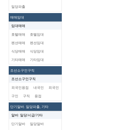
일당파출
매매임대
임대매매
호텔매매
호텔임대
펜션매매
펜션임대
식당매매
식당임대
기타매매
기타임대
조선소구인구직
조선소구인구직
외국인용접
내국인
외국인
구인
구직
용접
단기알바. 일당파출, 기타
알바: 일당/시급/기타
단기알바
일당알바