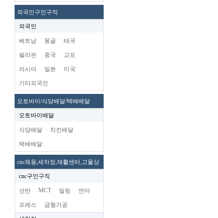
외국인구인구직
외국인
베트남
몽골
태국
필리핀
중국
교포
러시아
일본
미국
기타외국인
오토바이/식당배달/택배배달
오토바이배달
식당배달
치킨배달
택배배달
cnc체용,세차장,재활센터,고물상
cnc구인구직
MCT
선반
밀링
연마
프레스
금형가공