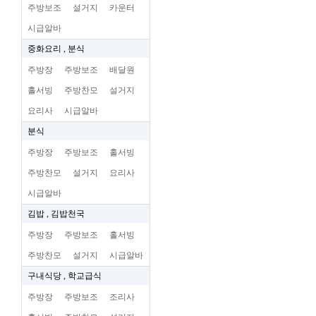
주방보조
설거지
카운터
시급알바
중화요리 , 분식
주방장
주방보조
배달원
홀서빙
주방찬모
설거지
요리사
시급알바
분식
주방장
주방보조
홀서빙
주방찬모
설거지
요리사
시급알바
김밥 , 김밥천국
주방장
주방보조
홀서빙
주방찬모
설거지
시급알바
구내식당 , 학교급식
주방장
주방보조
조리사