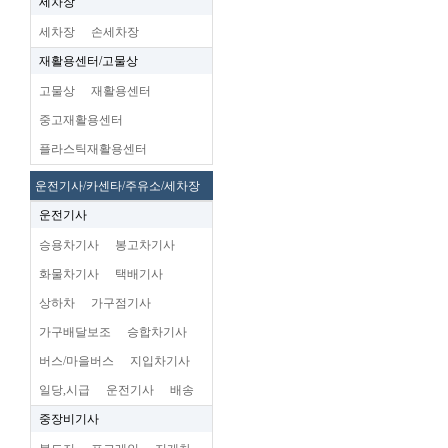
세차장
세차장
손세차장
재활용센터/고물상
고물상
재활용센터
중고재활용센터
플라스틱재활용센터
운전기사/카센타/주유소/세차장
운전기사
승용차기사
봉고차기사
화물차기사
택배기사
상하차
가구점기사
가구배달보조
승합차기사
버스/마을버스
지입차기사
일당,시급
운전기사
배송
중장비기사