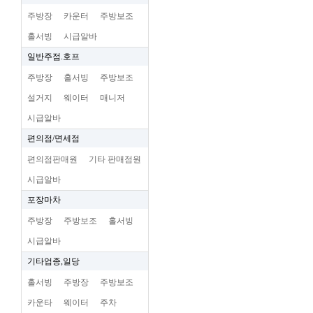
주방장
카운터
주방보조
홀서빙
시급알바
일반주점.호프
주방장
홀서빙
주방보조
설거지
웨이터
매니저
시급알바
편의점/면세점
편의점판매원
기타 판매점원
시급알바
포장마차
주방장
주방보조
홀서빙
시급알바
기타업종,일당
홀서빙
주방장
주방보조
카운타
웨이터
주차