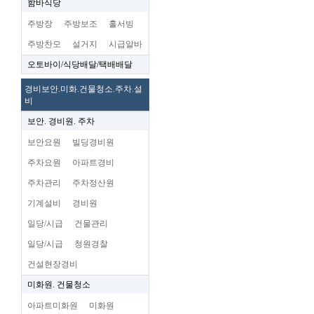
함바식당
주방장
주방보조
홀서빙
주방찬모
설거지
시급알바
오토바이/식당배달/택배배달
경비보안.미화.건물청소.주차.설
비
보안. 경비원. 주차
보안요원
빌딩경비원
주차요원
아파트경비
주차관리
주차정산원
기계설비
경비원
일당/시급
건물관리
일당/시급
청원경찰
건설현장경비
미화원. 건물청소
아파트미화원
미화원