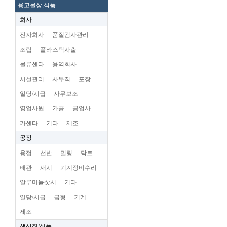
용고물상,식품
회사
전자회사
품질검사관리
조립
플라스틱사출
물류센타
용역회사
시설관리
사무직
포장
일당/시급
사무보조
영업사원
가공
공업사
카센타
기타
제조
공장
용접
선반
밀링
닥트
배관
새시
기계정비수리
알루미늄삿시
기타
일당/시급
금형
기계
제조
생산직/식품