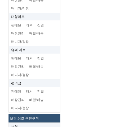
매장관리
배달/배송
매니저/점장
대형마트
판매원
캐셔
진열
매장관리
배달/배송
매니저/점장
슈펴.마트
판매원
캐셔
진열
매장관리
배달/배송
매니저/점장
편의점
판매원
캐셔
진열
매장관리
배달/배송
매니저/점장
보험,상조 구인구직
보험