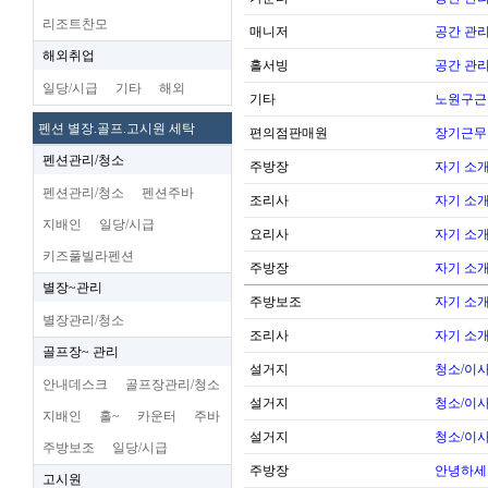
리조트찬모
매니저
공간 관리
해외취업
홀서빙
공간 관리
일당/시급
기타
해외
기타
노원구근
펜션 별장.골프.고시원 세탁
편의점판매원
장기근무
펜션관리/청소
주방장
자기 소
펜션관리/청소
펜션주바
조리사
자기 소
지배인
일당/시급
요리사
자기 소
키즈풀빌라펜션
주방장
자기 소
별장~관리
주방보조
자기 소
별장관리/청소
조리사
자기 소
골프장~ 관리
설거지
청소/이사
안내데스크
골프장관리/청소
설거지
청소/이사
지배인
홀~
카운터
주바
설거지
청소/이사
주방보조
일당/시급
주방장
안녕하세
고시원