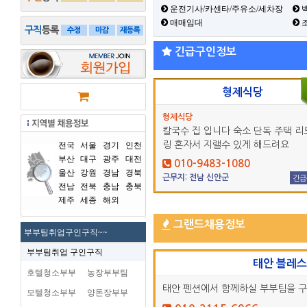
운전기사/카센타/주유소/세차장
백
매매임대
긴급구인정보
형제식당
형제식당
칼국수 집 입니다 숙소 단독 주택 리
링 혼자서 지랠수 있게 해드려요
전국
서울
경기
인천
부산
대구
광주
대전
010-9483-1080
울산
강원
경남
경북
근무지: 전남 신안군
긴급
전남
전북
충남
충북
제주
세종
해외
그랜드채용정보
부부팀취업구인구직~~
부부팀취업 구인구직
태안 블레
호텔청소부부
농장부부팀
태안 펜션에서 함께하실 부부팀을 
모텔청소부부
양돈장부부