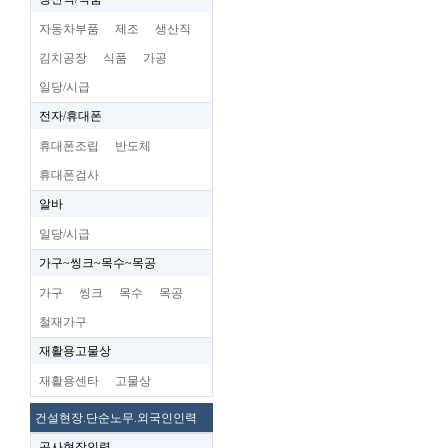
자동차부품
제조
생산직
김치공장
식품
가공
일당/시급
전자/휴대폰
휴대폰조립
반도체
휴대폰검사
알바
일당/시급
가구~씽크~목수~목공
가구
씽크
목수
목공
철재가구
재활용고물상
재활용센타
고물상
건설현장.단순노무.외국인인력
공사현장인력