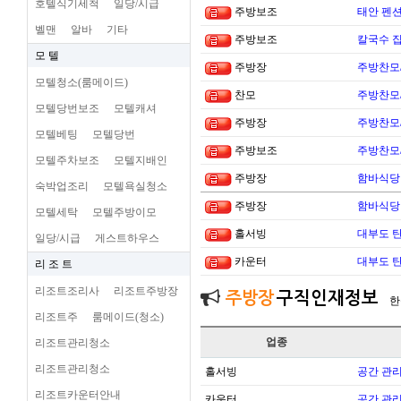
호텔식기세척
일당/시급
주방보조
태안 펜
벨맨
알바
기타
주방보조
칼국수 집
모 텔
주방장
주방찬모
모텔청소(룸메이드)
찬모
주방찬모
모텔당번보조
모텔캐셔
주방장
주방찬모
모텔베팅
모텔당번
주방보조
주방찬모
모텔주차보조
모텔지배인
주방장
함바식당
숙박업조리
모텔욕실청소
주방장
함바식당
모텔세탁
모텔주방이모
홀서빙
대부도 
일당/시급
게스트하우스
카운터
대부도 
리 조 트
리조트조리사
리조트주방장
주방장
구직인재정보
한
리조트주
룸메이드(청소)
업종
리조트관리청소
리조트관리청소
홀서빙
공간 관리
리조트카운터안내
카운터
공간 관리