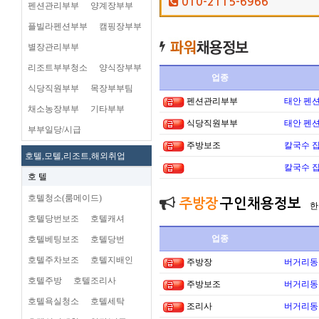
010-2115-6966
펜션관리부부
양계장부부
플빌라펜션부부
캠핑장부부
별장관리부부
리조트부부청소
양식장부부
업종
식당직원부부
목장부부팀
펜션관리부부
태안 펜
채소농장부부
기타부부
식당직원부부
태안 펜
부부일당/시급
주방보조
칼국수 집
호텔,모텔,리조트,해외취업
칼국수 집
호 텔
호텔청소(룸메이드)
주방장
구인채용정보
한
호텔당번보조
호텔캐셔
업종
호텔베팅보조
호텔당번
호텔주차보조
호텔지배인
주방장
버거리동타
호텔주방
호텔조리사
주방보조
버거리동타
호텔욕실청소
호텔세탁
조리사
버거리동타