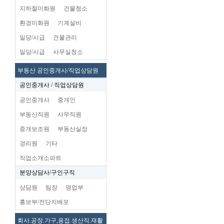
지하철미화원
건물청소
환경미화원
기계설비
일당/시급
건물관리
일당/시급
사무실청소
부동산 공인중개사/직업상담원
공인중개사 / 직업상담원
공인중개사
중개인
부동산직원
사무직원
중개보조원
부동산실장
경리원
기타
직업소개소파트
분양상담사/구인구직
상담원
팀장
영업부
홍보부/전단지배포
회사.공장.가구,용접.생산직.재활