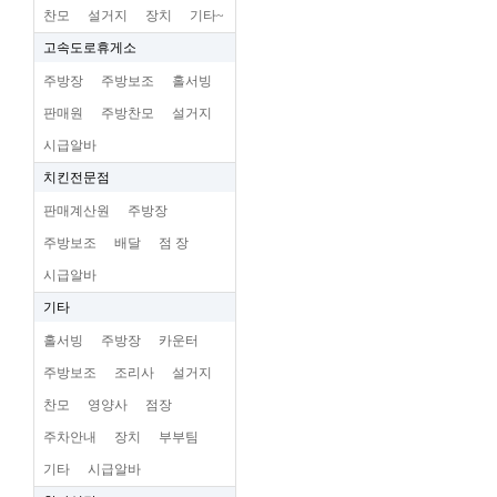
찬모
설거지
장치
기타~
고속도로휴게소
주방장
주방보조
홀서빙
판매원
주방찬모
설거지
시급알바
치킨전문점
판매계산원
주방장
주방보조
배달
점 장
시급알바
기타
홀서빙
주방장
카운터
주방보조
조리사
설거지
찬모
영양사
점장
주차안내
장치
부부팀
기타
시급알바