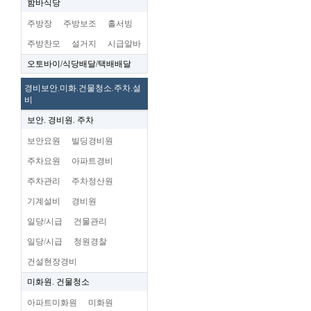
함바식당
주방장
주방보조
홀서빙
주방찬모
설거지
시급알바
오토바이/식당배달/택배배달
경비보안.미화.건물청소.주차.설
비
보안. 경비원. 주차
보안요원
빌딩경비원
주차요원
아파트경비
주차관리
주차정산원
기계설비
경비원
일당/시급
건물관리
일당/시급
청원경찰
건설현장경비
미화원. 건물청소
아파트미화원
미화원