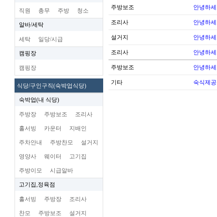
주방보조
안녕하세
직원
총무
주방
청소
조리사
안녕하세
알바/세탁
설거지
안녕하세
세탁
일당/시급
조리사
안녕하세
캠핑장
주방보조
안녕하세
캠핑장
기타
숙식제공
식당/구인구직(숙박업식당)
숙박업(내 식당)
주방장
주방보조
조리사
홀서빙
카운터
지배인
주차안내
주방찬모
설거지
영양사
웨이터
고기집
주방이모
시급알바
고기집,정육점
홀서빙
주방장
조리사
찬모
주방보조
설거지