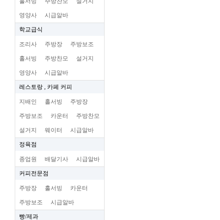
홀서빙
주방찬모
설거지
영양사
시급알바
학교급식
조리사
주방장
주방보조
홀서빙
주방찬모
설거지
영양사
시급알바
레스토랑 , 카페 커피
지배인
홀서빙
주방장
주방보조
카운터
주방찬모
설거지
웨이터
시급알바
정육점
종업원
배달기사
시급알바
커피전문점
주방장
홀서빙
카운터
주방보조
시급알바
빵/제과