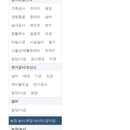
건축공사
칸막이
용접
경량철골
동바리
설비
실내공사
페인트
방수
형틀목수
일용직
조경
타일시공
시설설비
철거
고물상/재활용센타
외국인
일당/시급
공사현장
미장
전기공사/조선소
설비
배관
기공
조공
케이블포설
전기공사
일당/시급
용접
알바
일당/시급
농장.농사,목장.낚시터,양식장
농장/농사