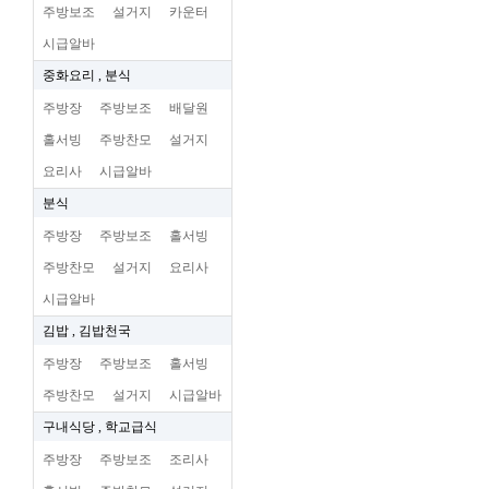
주방보조
설거지
카운터
시급알바
중화요리 , 분식
주방장
주방보조
배달원
홀서빙
주방찬모
설거지
요리사
시급알바
분식
주방장
주방보조
홀서빙
주방찬모
설거지
요리사
시급알바
김밥 , 김밥천국
주방장
주방보조
홀서빙
주방찬모
설거지
시급알바
구내식당 , 학교급식
주방장
주방보조
조리사