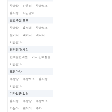
주방장
카운터
주방보조
홀서빙
시급알바
일반주점.호프
주방장
홀서빙
주방보조
설거지
웨이터
매니저
시급알바
편의점/면세점
편의점판매원
기타 판매점원
시급알바
포장마차
주방장
주방보조
홀서빙
시급알바
기타업종,일당
홀서빙
주방장
주방보조
카운타
웨이터
주차