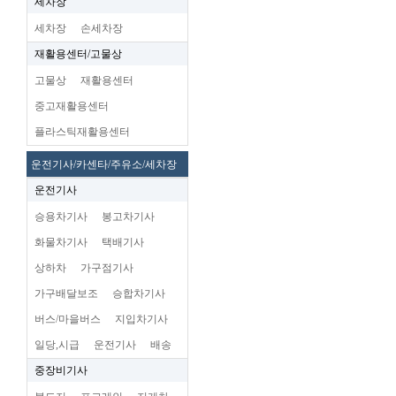
세차장
세차장
손세차장
재활용센터/고물상
고물상
재활용센터
중고재활용센터
플라스틱재활용센터
운전기사/카센타/주유소/세차장
운전기사
승용차기사
봉고차기사
화물차기사
택배기사
상하차
가구점기사
가구배달보조
승합차기사
버스/마을버스
지입차기사
일당,시급
운전기사
배송
중장비기사