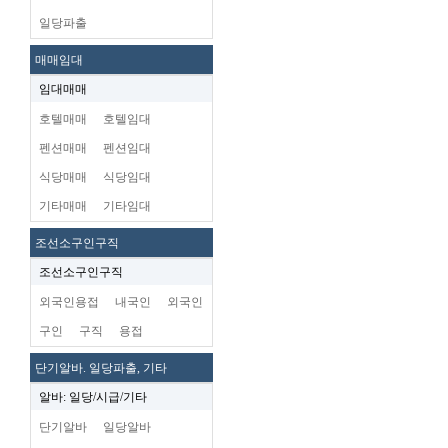
일당파출
매매임대
임대매매
호텔매매
호텔임대
펜션매매
펜션임대
식당매매
식당임대
기타매매
기타임대
조선소구인구직
조선소구인구직
외국인용접
내국인
외국인
구인
구직
용접
단기알바. 일당파출, 기타
알바: 일당/시급/기타
단기알바
일당알바