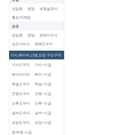
상담원
영업
보험설계사
홍보/마케팅
상조
상담원
영업
장례지도사
상조서비스
장례도우미
가사,베이비,간병,요양 구인구직
가사도우미
가사+시급
베이비시터
베이+시급
학습도우미
학습+시급
간병도우미
간병+시급
산후도우미
산후+시급
실버도우미
실버+시급
요양도우미
요양+시급
등/하원 시급