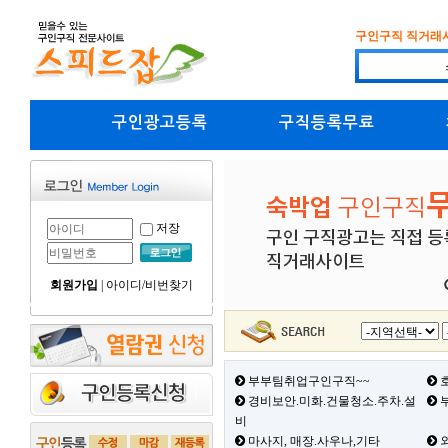
구인구직 직거래
구인광고등록
구직등록무료
저장
회원가입
|
아이디/비번찾기
부부팀취업구인구직~~
호
경비보안.미화.건물청소.주차.설
부
비
마사지, 매장.사우나,기타