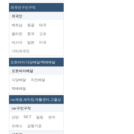
외국인구인구직
외국인
베트남
몽골
태국
필리핀
중국
교포
러시아
일본
미국
기타외국인
오토바이/식당배달/택배배달
오토바이배달
식당배달
치킨배달
택배배달
cnc체용,세차장,재활센터,고물상
cnc구인구직
MCT
선반
밀링
연마
프레스
금형가공