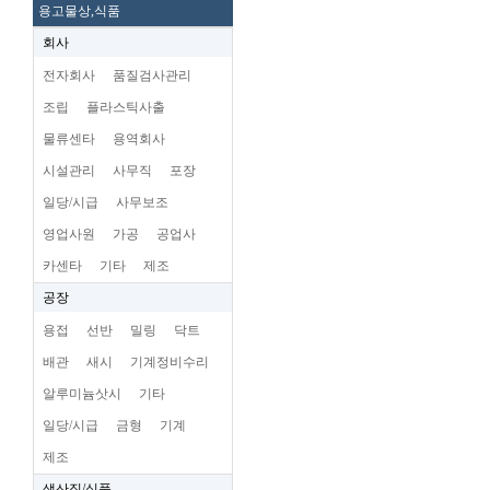
용고물상,식품
회사
전자회사
품질검사관리
조립
플라스틱사출
물류센타
용역회사
시설관리
사무직
포장
일당/시급
사무보조
영업사원
가공
공업사
카센타
기타
제조
공장
용접
선반
밀링
닥트
배관
새시
기계정비수리
알루미늄삿시
기타
일당/시급
금형
기계
제조
생산직/식품