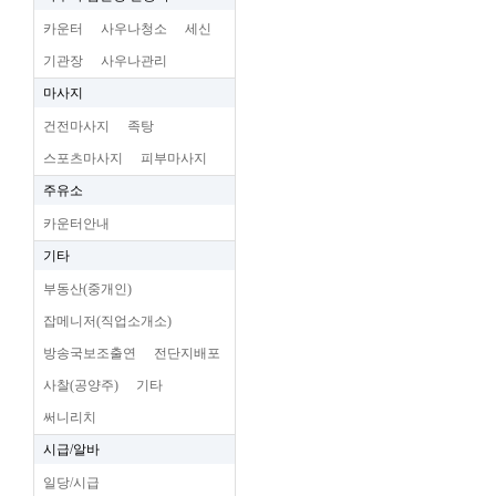
카운터
사우나청소
세신
기관장
사우나관리
마사지
건전마사지
족탕
스포츠마사지
피부마사지
주유소
카운터안내
기타
부동산(중개인)
잡메니저(직업소개소)
방송국보조출연
전단지배포
사찰(공양주)
기타
써니리치
시급/알바
일당/시급