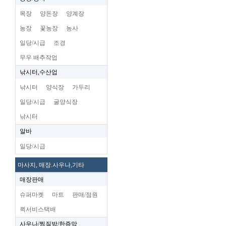
목장
양돈장
양계장
농장
꽃농장
농사
일당/시급
조경
무우 배추작업
낚시터,수산업
낚시터
양식장
가두리
일당/시급
굴양식장
낚시터
알바
일당/시급
마사지, 매장.사우나,기타
매장판매
슈퍼마켓
마트
판매/점원
퀵서비스택배
사우나/찜질방/한증막