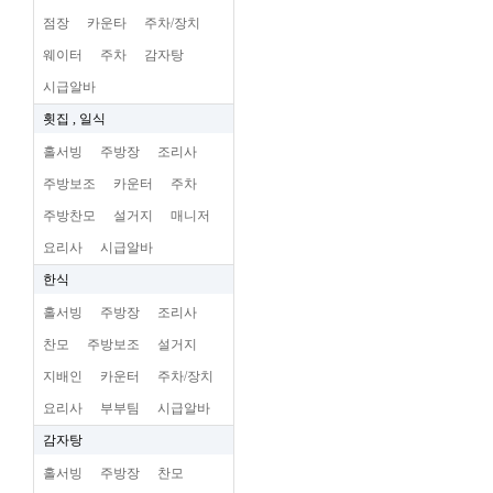
점장
카운타
주차/장치
웨이터
주차
감자탕
시급알바
횟집 , 일식
홀서빙
주방장
조리사
주방보조
카운터
주차
주방찬모
설거지
매니저
요리사
시급알바
한식
홀서빙
주방장
조리사
찬모
주방보조
설거지
지배인
카운터
주차/장치
요리사
부부팀
시급알바
감자탕
홀서빙
주방장
찬모