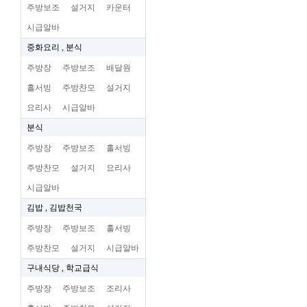
주방보조
설거지
카운터
시급알바
중화요리 , 분식
주방장
주방보조
배달원
홀서빙
주방찬모
설거지
요리사
시급알바
분식
주방장
주방보조
홀서빙
주방찬모
설거지
요리사
시급알바
김밥 , 김밥천국
주방장
주방보조
홀서빙
주방찬모
설거지
시급알바
구내식당 , 학교급식
주방장
주방보조
조리사