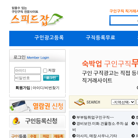
구인구직 직거래
구인광고등록
구직등록무료
저장
회원가입
|
아이디/비번찾기
부부팀취업구인구직~~
호
경비보안.미화.건물청소.주차.설
부
비
마사지, 매장.사우나,기타