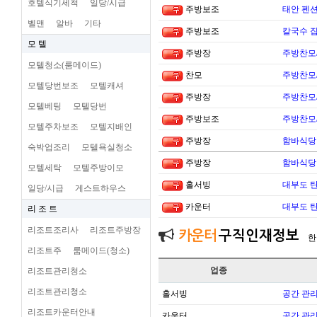
호텔식기세척
일당/시급
주방보조
태안 펜
벨맨
알바
기타
주방보조
칼국수 집
모 텔
주방장
주방찬모
모텔청소(룸메이드)
찬모
주방찬모
모텔당번보조
모텔캐셔
주방장
주방찬모
모텔베팅
모텔당번
주방보조
주방찬모
모텔주차보조
모텔지배인
주방장
함바식당
숙박업조리
모텔욕실청소
주방장
함바식당
모텔세탁
모텔주방이모
홀서빙
대부도 
일당/시급
게스트하우스
카운터
대부도 
리 조 트
리조트조리사
리조트주방장
카운터
구직인재정보
한
리조트주
룸메이드(청소)
업종
리조트관리청소
리조트관리청소
홀서빙
공간 관리
리조트카운터안내
카운터
공간 관리