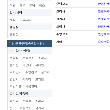
주방보조
안녕하세
직원
총무
주방
청소
조리사
안녕하세
알바/세탁
설거지
안녕하세
세탁
일당/시급
조리사
안녕하세
캠핑장
주방보조
안녕하세
캠핑장
기타
숙식제공
식당/구인구직(숙박업식당)
숙박업(내 식당)
주방장
주방보조
조리사
홀서빙
카운터
지배인
주차안내
주방찬모
설거지
영양사
웨이터
고기집
주방이모
시급알바
고기집,정육점
홀서빙
주방장
조리사
찬모
주방보조
설거지