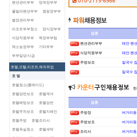
010-2115-6966
펜션관리부부
양계장부부
플빌라펜션부부
캠핑장부부
별장관리부부
리조트부부청소
양식장부부
업종
식당직원부부
목장부부팀
펜션관리부부
태안 펜
채소농장부부
기타부부
식당직원부부
태안 펜
부부일당/시급
주방보조
칼국수 집
호텔,모텔,리조트,해외취업
칼국수 집
호 텔
호텔청소(룸메이드)
카운터
구인채용정보
한
호텔당번보조
호텔캐셔
업종
호텔베팅보조
호텔당번
호텔주차보조
호텔지배인
주방장
버거리동타
호텔주방
호텔조리사
주방보조
버거리동타
호텔욕실청소
호텔세탁
조리사
버거리동타