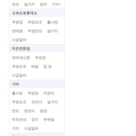
찬모
설거지
장치
기타~
고속도로휴게소
주방장
주방보조
홀서빙
판매원
주방찬모
설거지
시급알바
치킨전문점
판매계산원
주방장
주방보조
배달
점 장
시급알바
기타
홀서빙
주방장
카운터
주방보조
조리사
설거지
찬모
영양사
점장
주차안내
장치
부부팀
기타
시급알바