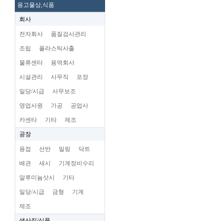
용고물상,식품
회사
전자회사
품질검사관리
조립
플라스틱사출
물류센타
용역회사
시설관리
사무직
포장
일당/시급
사무보조
영업사원
가공
공업사
카센타
기타
제조
공장
용접
선반
밀링
닥트
배관
새시
기계정비수리
알루미늄삿시
기타
일당/시급
금형
기계
제조
생산직/식품