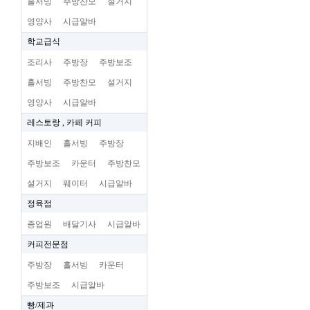
홀서빙
주방찬모
설거지
영양사
시급알바
학교급식
조리사
주방장
주방보조
홀서빙
주방찬모
설거지
영양사
시급알바
레스토랑 , 카페 커피
지배인
홀서빙
주방장
주방보조
카운터
주방찬모
설거지
웨이터
시급알바
정육점
종업원
배달기사
시급알바
커피전문점
주방장
홀서빙
카운터
주방보조
시급알바
빵/제과