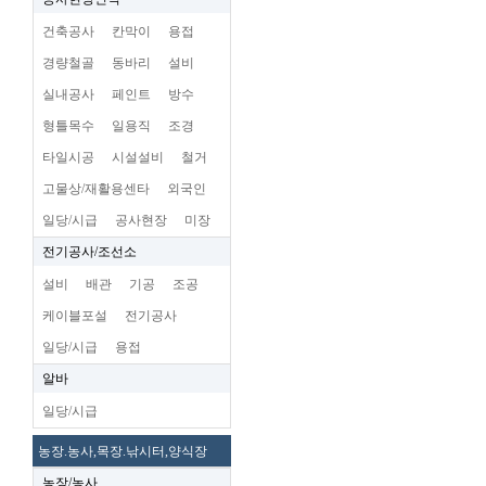
건축공사
칸막이
용접
경량철골
동바리
설비
실내공사
페인트
방수
형틀목수
일용직
조경
타일시공
시설설비
철거
고물상/재활용센타
외국인
일당/시급
공사현장
미장
전기공사/조선소
설비
배관
기공
조공
케이블포설
전기공사
일당/시급
용접
알바
일당/시급
농장.농사,목장.낚시터,양식장
농장/농사