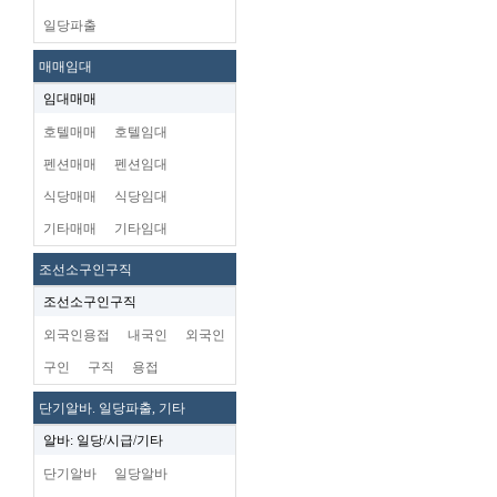
일당파출
매매임대
임대매매
호텔매매
호텔임대
펜션매매
펜션임대
식당매매
식당임대
기타매매
기타임대
조선소구인구직
조선소구인구직
외국인용접
내국인
외국인
구인
구직
용접
단기알바. 일당파출, 기타
알바: 일당/시급/기타
단기알바
일당알바