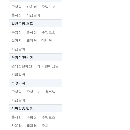
주방장
카운터
주방보조
홀서빙
시급알바
일반주점.호프
주방장
홀서빙
주방보조
설거지
웨이터
매니저
시급알바
편의점/면세점
편의점판매원
기타 판매점원
시급알바
포장마차
주방장
주방보조
홀서빙
시급알바
기타업종,일당
홀서빙
주방장
주방보조
카운타
웨이터
주차