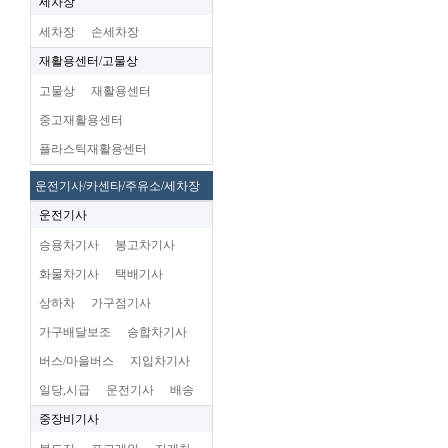
세차장
세차장
손세차장
재활용센터/고물상
고물상
재활용센터
중고재활용센터
플라스틱재활용센터
운전기사/카센타/주유소/세차장
운전기사
승용차기사
봉고차기사
화물차기사
택배기사
상하차
가구점기사
가구배달보조
승합차기사
버스/마을버스
지입차기사
일당,시급
운전기사
배송
중장비기사