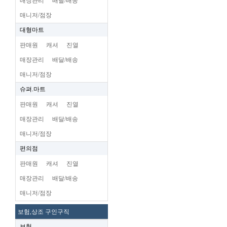
매장관리
배달/배송
매니저/점장
대형마트
판매원
캐셔
진열
매장관리
배달/배송
매니저/점장
슈펴.마트
판매원
캐셔
진열
매장관리
배달/배송
매니저/점장
편의점
판매원
캐셔
진열
매장관리
배달/배송
매니저/점장
보험,상조 구인구직
보험