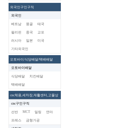
외국인구인구직
외국인
베트남
몽골
태국
필리핀
중국
교포
러시아
일본
미국
기타외국인
오토바이/식당배달/택배배달
오토바이배달
식당배달
치킨배달
택배배달
cnc체용,세차장,재활센터,고물상
cnc구인구직
MCT
선반
밀링
연마
프레스
금형가공