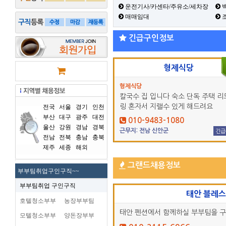
운전기사/카센타/주유소/세차장
백
매매임대
긴급구인정보
형제식당
형제식당
칼국수 집 입니다 숙소 단독 주택 리
링 혼자서 지랠수 있게 해드려요
전국
서울
경기
인천
부산
대구
광주
대전
010-9483-1080
울산
강원
경남
경북
근무지: 전남 신안군
긴급
전남
전북
충남
충북
제주
세종
해외
그랜드채용정보
부부팀취업구인구직~~
부부팀취업 구인구직
태안 블레
호텔청소부부
농장부부팀
태안 펜션에서 함께하실 부부팀을 
모텔청소부부
양돈장부부