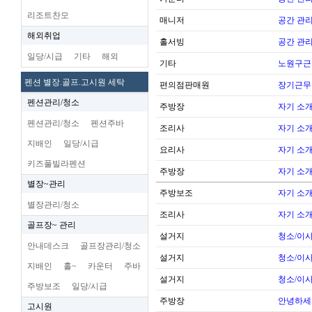
리조트찬모
매니저
공간 관리
해외취업
홀서빙
공간 관리
일당/시급
기타
해외
기타
노원구근
펜션 별장.골프.고시원 세탁
편의점판매원
장기근무
펜션관리/청소
주방장
자기 소
펜션관리/청소
펜션주바
조리사
자기 소
지배인
일당/시급
요리사
자기 소
키즈풀빌라펜션
주방장
자기 소
별장~관리
주방보조
자기 소
별장관리/청소
조리사
자기 소
골프장~ 관리
설거지
청소/이사
안내데스크
골프장관리/청소
설거지
청소/이사
지배인
홀~
카운터
주바
설거지
청소/이사
주방보조
일당/시급
주방장
안녕하세
고시원