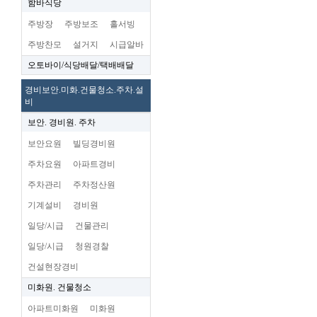
함바식당
주방장
주방보조
홀서빙
주방찬모
설거지
시급알바
오토바이/식당배달/택배배달
경비보안.미화.건물청소.주차.설
비
보안. 경비원. 주차
보안요원
빌딩경비원
주차요원
아파트경비
주차관리
주차정산원
기계설비
경비원
일당/시급
건물관리
일당/시급
청원경찰
건설현장경비
미화원. 건물청소
아파트미화원
미화원