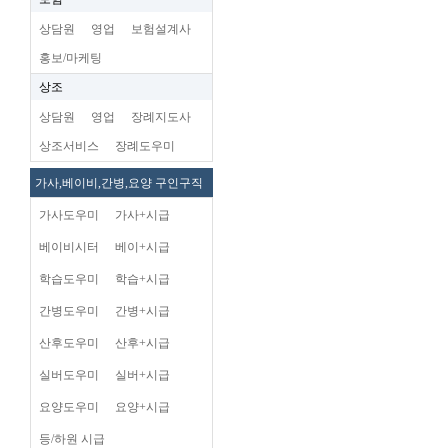
상담원
영업
보험설계사
홍보/마케팅
상조
상담원
영업
장례지도사
상조서비스
장례도우미
가사,베이비,간병,요양 구인구직
가사도우미
가사+시급
베이비시터
베이+시급
학습도우미
학습+시급
간병도우미
간병+시급
산후도우미
산후+시급
실버도우미
실버+시급
요양도우미
요양+시급
등/하원 시급