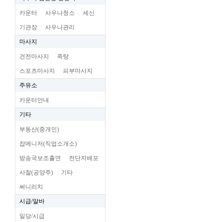
카운터
사우나청소
세신
기관장
사우나관리
마사지
건전마사지
족탕
스포츠마사지
피부마사지
주유소
카운터안내
기타
부동산(중개인)
잡메니저(직업소개소)
방송국보조출연
전단지배포
사찰(공양주)
기타
써니리치
시급/알바
일당/시급