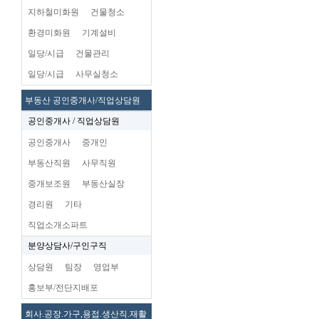
지하철미화원
건물청소
환경미화원
기계설비
일당/시급
건물관리
일당/시급
사무실청소
부동산 공인중개사/직업상담원
공인중개사 / 직업상담원
공인중개사
중개인
부동산직원
사무직원
중개보조원
부동산실장
경리원
기타
직업소개소파트
분양상담사/구인구직
상담원
팀장
영업부
홍보부/전단지배포
회사.공장.가구,용접.생산직.재활