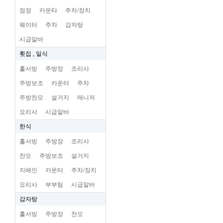
점장
카운타
주차/장치
웨이터
주차
감자탕
시급알바
횟집 , 일식
홀서빙
주방장
조리사
주방보조
카운터
주차
주방찬모
설거지
매니저
요리사
시급알바
한식
홀서빙
주방장
조리사
찬모
주방보조
설거지
지배인
카운터
주차/장치
요리사
부부팀
시급알바
감자탕
홀서빙
주방장
찬모