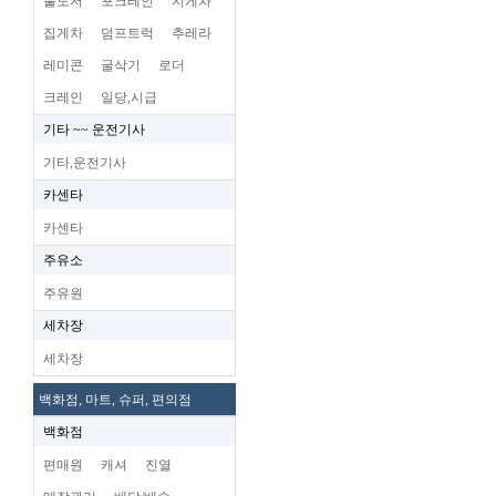
불도저
포크레인
지게차
집게차
덤프트럭
추레라
레미콘
굴삭기
로더
크레인
일당,시급
기타 ~~ 운전기사
기타,운전기사
카센타
카센타
주유소
주유원
세차장
세차장
백화점, 마트, 슈퍼, 편의점
백화점
편매원
캐셔
진열