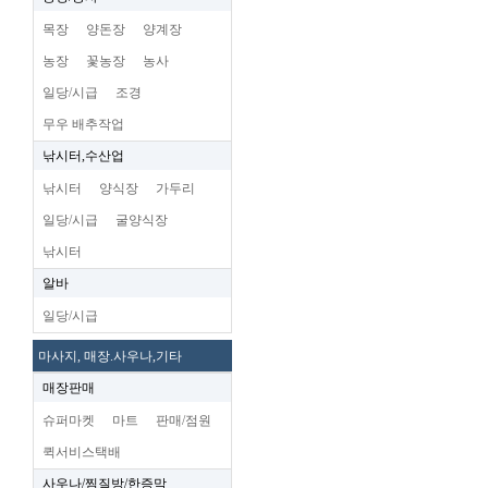
목장
양돈장
양계장
농장
꽃농장
농사
일당/시급
조경
무우 배추작업
낚시터,수산업
낚시터
양식장
가두리
일당/시급
굴양식장
낚시터
알바
일당/시급
마사지, 매장.사우나,기타
매장판매
슈퍼마켓
마트
판매/점원
퀵서비스택배
사우나/찜질방/한증막