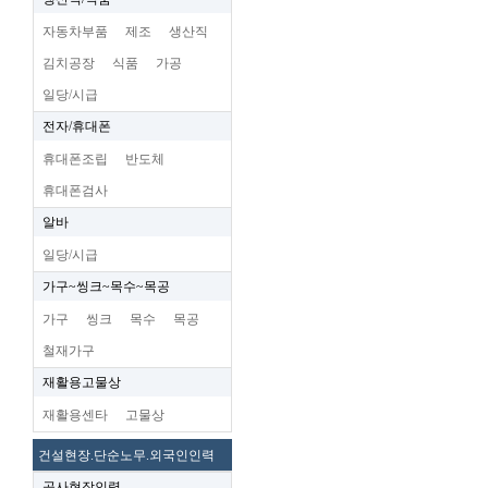
자동차부품
제조
생산직
김치공장
식품
가공
일당/시급
전자/휴대폰
휴대폰조립
반도체
휴대폰검사
알바
일당/시급
가구~씽크~목수~목공
가구
씽크
목수
목공
철재가구
재활용고물상
재활용센타
고물상
건설현장.단순노무.외국인인력
공사현장인력