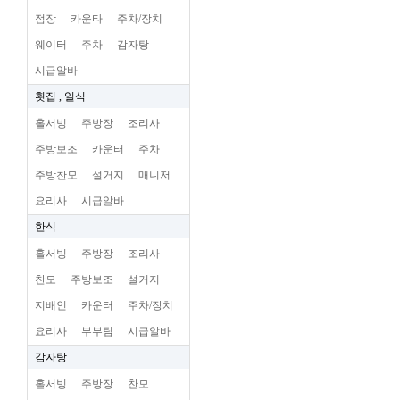
점장
카운타
주차/장치
웨이터
주차
감자탕
시급알바
횟집 , 일식
홀서빙
주방장
조리사
주방보조
카운터
주차
주방찬모
설거지
매니저
요리사
시급알바
한식
홀서빙
주방장
조리사
찬모
주방보조
설거지
지배인
카운터
주차/장치
요리사
부부팀
시급알바
감자탕
홀서빙
주방장
찬모