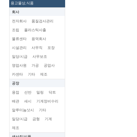
용고물상,식품
회사
전자회사
품질검사관리
조립
플라스틱사출
물류센타
용역회사
시설관리
사무직
포장
일당/시급
사무보조
영업사원
가공
공업사
카센타
기타
제조
공장
용접
선반
밀링
닥트
배관
새시
기계정비수리
알루미늄삿시
기타
일당/시급
금형
기계
제조
생산직/식품