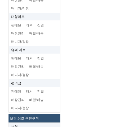
매장관리
배달/배송
매니저/점장
대형마트
판매원
캐셔
진열
매장관리
배달/배송
매니저/점장
슈펴.마트
판매원
캐셔
진열
매장관리
배달/배송
매니저/점장
편의점
판매원
캐셔
진열
매장관리
배달/배송
매니저/점장
보험,상조 구인구직
보험