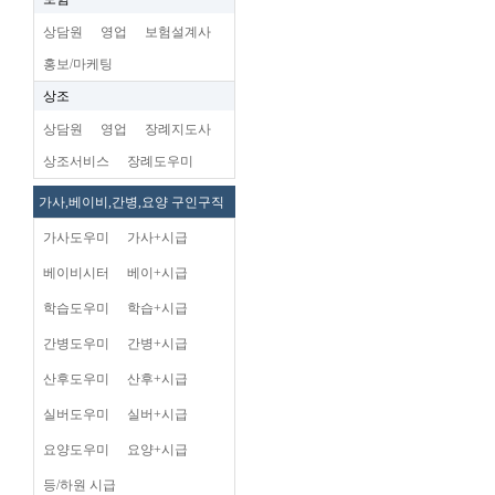
상담원
영업
보험설계사
홍보/마케팅
상조
상담원
영업
장례지도사
상조서비스
장례도우미
가사,베이비,간병,요양 구인구직
가사도우미
가사+시급
베이비시터
베이+시급
학습도우미
학습+시급
간병도우미
간병+시급
산후도우미
산후+시급
실버도우미
실버+시급
요양도우미
요양+시급
등/하원 시급