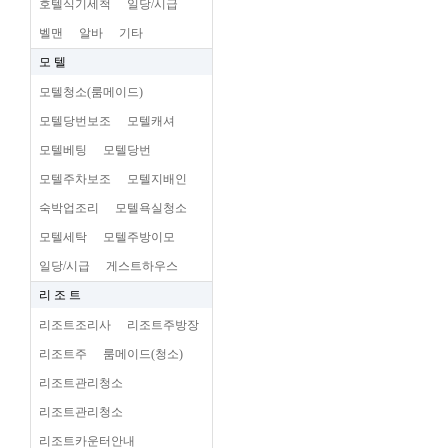
호텔식기세척
일당/시급
벨맨
알바
기타
모 텔
모텔청소(룸메이드)
모텔당번보조
모텔캐셔
모텔베팅
모텔당번
모텔주차보조
모텔지배인
숙박업조리
모텔욕실청소
모텔세탁
모텔주방이모
일당/시급
게스트하우스
리 조 트
리조트조리사
리조트주방장
리조트주
룸메이드(청소)
리조트관리청소
리조트관리청소
리조트카운터안내