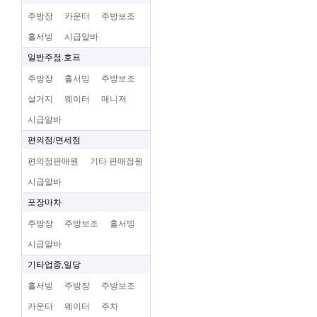
주방장
카운터
주방보조
홀서빙
시급알바
일반주점.호프
주방장
홀서빙
주방보조
설거지
웨이터
매니저
시급알바
편의점/면세점
편의점판매원
기타 판매점원
시급알바
포장마차
주방장
주방보조
홀서빙
시급알바
기타업종,일당
홀서빙
주방장
주방보조
카운타
웨이터
주차