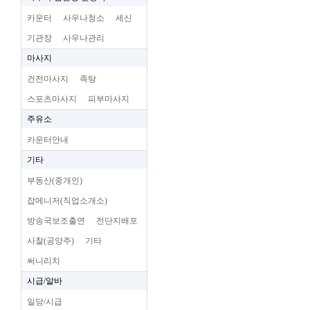
카운터
사우나청소
세신
기관장
사우나관리
마사지
건전마사지
족탕
스포츠마사지
피부마사지
주유소
카운터안내
기타
부동산(중개인)
잡메니저(직업소개소)
방송국보조출연
전단지배포
사찰(공양주)
기타
써니리치
시급/알바
일당/시급