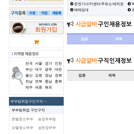
운전기사/카센타/주유소/세차장
백
매매임대
시급알바
구인채용정보
업종
제목
시급알바
구직인재정보
전국
서울
경기
인천
부산
대구
광주
대전
울산
강원
경남
경북
업종
제목
전남
전북
충남
충북
제주
세종
해외
부부팀취업구인구직~~
부부팀취업 구인구직
호텔청소부부
농장부부팀
모텔청소부부
양돈장부부