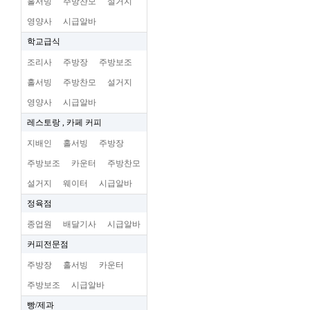
홀서빙
주방찬모
설거지
영양사
시급알바
학교급식
조리사
주방장
주방보조
홀서빙
주방찬모
설거지
영양사
시급알바
레스토랑 , 카페 커피
지배인
홀서빙
주방장
주방보조
카운터
주방찬모
설거지
웨이터
시급알바
정육점
종업원
배달기사
시급알바
커피전문점
주방장
홀서빙
카운터
주방보조
시급알바
빵/제과