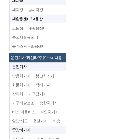
세차장
세차장
손세차장
재활용센터/고물상
고물상
재활용센터
중고재활용센터
플라스틱재활용센터
운전기사/카센타/주유소/세차장
운전기사
승용차기사
봉고차기사
화물차기사
택배기사
상하차
가구점기사
가구배달보조
승합차기사
버스/마을버스
지입차기사
일당,시급
운전기사
배송
중장비기사