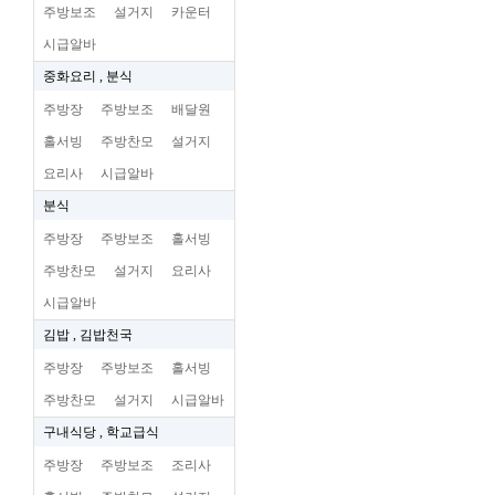
주방보조
설거지
카운터
시급알바
중화요리 , 분식
주방장
주방보조
배달원
홀서빙
주방찬모
설거지
요리사
시급알바
분식
주방장
주방보조
홀서빙
주방찬모
설거지
요리사
시급알바
김밥 , 김밥천국
주방장
주방보조
홀서빙
주방찬모
설거지
시급알바
구내식당 , 학교급식
주방장
주방보조
조리사