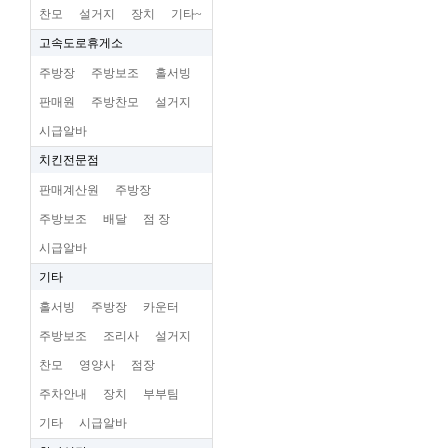
찬모
설거지
장치
기타~
고속도로휴게소
주방장
주방보조
홀서빙
판매원
주방찬모
설거지
시급알바
치킨전문점
판매계산원
주방장
주방보조
배달
점 장
시급알바
기타
홀서빙
주방장
카운터
주방보조
조리사
설거지
찬모
영양사
점장
주차안내
장치
부부팀
기타
시급알바