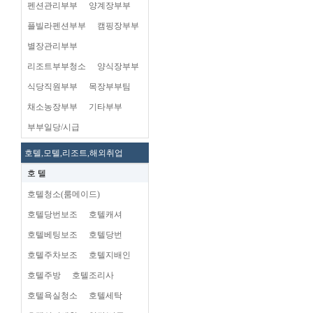
펜션관리부부
양계장부부
플빌라펜션부부
캠핑장부부
별장관리부부
리조트부부청소
양식장부부
식당직원부부
목장부부팀
채소농장부부
기타부부
부부일당/시급
호텔,모텔,리조트,해외취업
호 텔
호텔청소(룸메이드)
호텔당번보조
호텔캐셔
호텔베팅보조
호텔당번
호텔주차보조
호텔지배인
호텔주방
호텔조리사
호텔욕실청소
호텔세탁