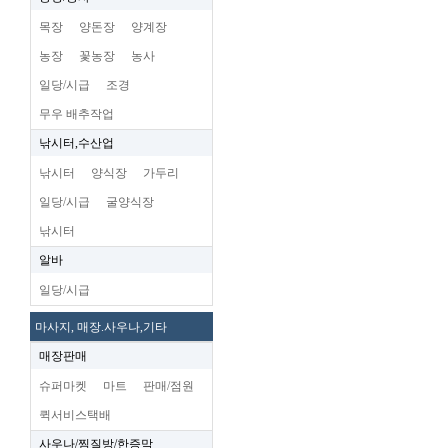
목장
양돈장
양계장
농장
꽃농장
농사
일당/시급
조경
무우 배추작업
낚시터,수산업
낚시터
양식장
가두리
일당/시급
굴양식장
낚시터
알바
일당/시급
마사지, 매장.사우나,기타
매장판매
슈퍼마켓
마트
판매/점원
퀵서비스택배
사우나/찜질방/한증막