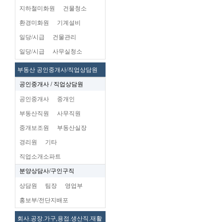
지하철미화원
건물청소
환경미화원
기계설비
일당/시급
건물관리
일당/시급
사무실청소
부동산 공인중개사/직업상담원
공인중개사 / 직업상담원
공인중개사
중개인
부동산직원
사무직원
중개보조원
부동산실장
경리원
기타
직업소개소파트
분양상담사/구인구직
상담원
팀장
영업부
홍보부/전단지배포
회사.공장.가구,용접.생산직.재활