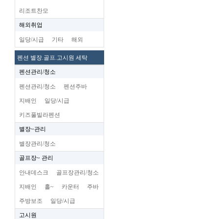
리조트찬모
해외취업
일당/시급
기타
해외
펜션 별장.골프.고시원 세탁
펜션관리/청소
펜션관리/청소
펜션주바
지배인
일당/시급
키즈풀빌라펜션
별장~관리
별장관리/청소
골프장~ 관리
안내데스크
골프장관리/청소
지배인
홀~
카운터
주바
주방보조
일당/시급
고시원