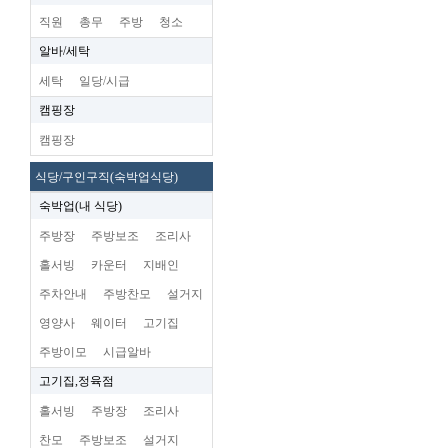
직원
총무
주방
청소
알바/세탁
세탁
일당/시급
캠핑장
캠핑장
식당/구인구직(숙박업식당)
숙박업(내 식당)
주방장
주방보조
조리사
홀서빙
카운터
지배인
주차안내
주방찬모
설거지
영양사
웨이터
고기집
주방이모
시급알바
고기집,정육점
홀서빙
주방장
조리사
찬모
주방보조
설거지