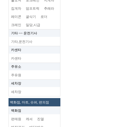
불도저
포크레인
지게차
집게차
덤프트럭
추레라
레미콘
굴삭기
로더
크레인
일당,시급
기타 ~~ 운전기사
기타,운전기사
카센타
카센타
주유소
주유원
세차장
세차장
백화점, 마트, 슈퍼, 편의점
백화점
편매원
캐셔
진열