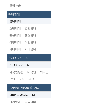
일당파출
매매임대
임대매매
호텔매매
호텔임대
펜션매매
펜션임대
식당매매
식당임대
기타매매
기타임대
조선소구인구직
조선소구인구직
외국인용접
내국인
외국인
구인
구직
용접
단기알바. 일당파출, 기타
알바: 일당/시급/기타
단기알바
일당알바