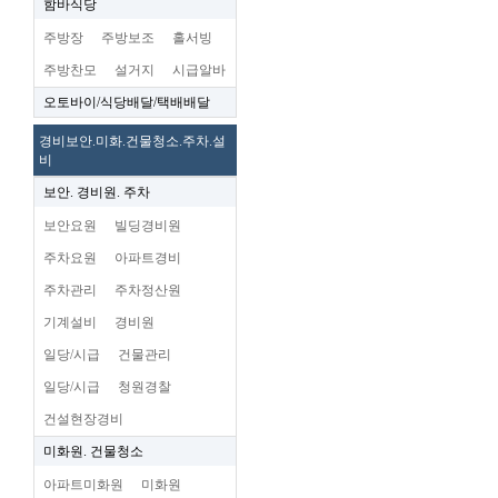
함바식당
주방장
주방보조
홀서빙
주방찬모
설거지
시급알바
오토바이/식당배달/택배배달
경비보안.미화.건물청소.주차.설
비
보안. 경비원. 주차
보안요원
빌딩경비원
주차요원
아파트경비
주차관리
주차정산원
기계설비
경비원
일당/시급
건물관리
일당/시급
청원경찰
건설현장경비
미화원. 건물청소
아파트미화원
미화원