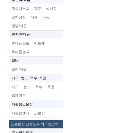
자동차부품
제조
생산직
김치공장
식품
가공
일당/시급
전자/휴대폰
휴대폰조립
반도체
휴대폰검사
알바
일당/시급
가구~씽크~목수~목공
가구
씽크
목수
목공
철재가구
재활용고물상
재활용센타
고물상
건설현장.단순노무.외국인인력
공사현장인력