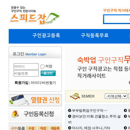
구인구직 직거래
구인광고등록
구직등록무료
저장
회원가입
|
아이디/비번찾기
부부팀취업구인구직~~
호
경비보안.미화.건물청소.주차.설
부
비
마사지, 매장.사우나,기타