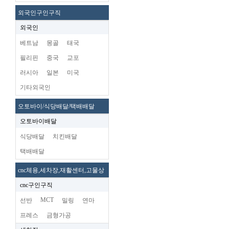
외국인구인구직
외국인
베트남
몽골
태국
필리핀
중국
교포
러시아
일본
미국
기타외국인
오토바이/식당배달/택배배달
오토바이배달
식당배달
치킨배달
택배배달
cnc체용,세차장,재활센터,고물상
cnc구인구직
MCT
선반
밀링
연마
프레스
금형가공