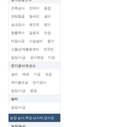
건축공사
칸막이
용접
경량철골
동바리
설비
실내공사
페인트
방수
형틀목수
일용직
조경
타일시공
시설설비
철거
고물상/재활용센타
외국인
일당/시급
공사현장
미장
전기공사/조선소
설비
배관
기공
조공
케이블포설
전기공사
일당/시급
용접
알바
일당/시급
농장.농사,목장.낚시터,양식장
농장/농사