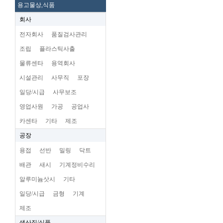
용고물상,식품
회사
전자회사
품질검사관리
조립
플라스틱사출
물류센타
용역회사
시설관리
사무직
포장
일당/시급
사무보조
영업사원
가공
공업사
카센타
기타
제조
공장
용접
선반
밀링
닥트
배관
새시
기계정비수리
알루미늄삿시
기타
일당/시급
금형
기계
제조
생산직/식품