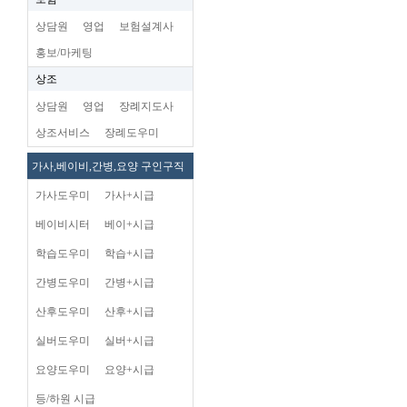
상담원
영업
보험설계사
홍보/마케팅
상조
상담원
영업
장례지도사
상조서비스
장례도우미
가사,베이비,간병,요양 구인구직
가사도우미
가사+시급
베이비시터
베이+시급
학습도우미
학습+시급
간병도우미
간병+시급
산후도우미
산후+시급
실버도우미
실버+시급
요양도우미
요양+시급
등/하원 시급