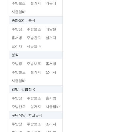
주방보조
설거지
카운터
시급알바
중화요리 , 분식
주방장
주방보조
배달원
홀서빙
주방찬모
설거지
요리사
시급알바
분식
주방장
주방보조
홀서빙
주방찬모
설거지
요리사
시급알바
김밥 , 김밥천국
주방장
주방보조
홀서빙
주방찬모
설거지
시급알바
구내식당 , 학교급식
주방장
주방보조
조리사