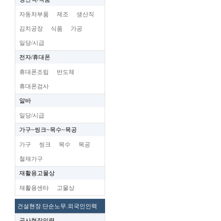
자동차부품
제조
생산직
김치공장
식품
가공
일당/시급
전자/휴대폰
휴대폰조립
반도체
휴대폰검사
알바
일당/시급
가구~씽크~목수~목공
가구
씽크
목수
목공
철재가구
재활용고물상
재활용센타
고물상
건설현장.단순노무.외국인인력
공사현장인력