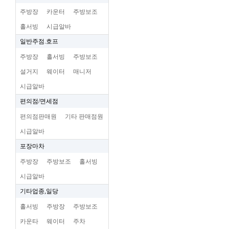
주방장
카운터
주방보조
홀서빙
시급알바
일반주점.호프
주방장
홀서빙
주방보조
설거지
웨이터
매니저
시급알바
편의점/면세점
편의점판매원
기타 판매점원
시급알바
포장마차
주방장
주방보조
홀서빙
시급알바
기타업종,일당
홀서빙
주방장
주방보조
카운타
웨이터
주차