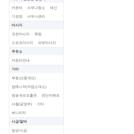
카운터
사우나청소
세신
기관장
사우나관리
마사지
건전마사지
족탕
스포츠마사지
피부마사지
주유소
카운터안내
기타
부동산(중개인)
잡메니저(직업소개소)
방송국보조출연
전단지배포
사찰(공양주)
기타
써니리치
시급/알바
일당/시급