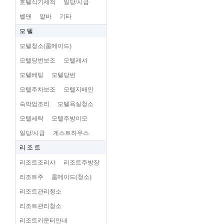
호텔식기세척
일당/시급
벨맨
알바
기타
모 텔
모텔청소(룸메이드)
모텔당번보조
모텔캐셔
모텔베팅
모텔당번
모텔주차보조
모텔지배인
숙박업조리
모텔욕실청소
모텔세탁
모텔주방이모
일당/시급
게스트하우스
리 조 트
리조트조리사
리조트주방장
리조트주
룸메이드(청소)
리조트관리청소
리조트관리청소
리조트카운터안내