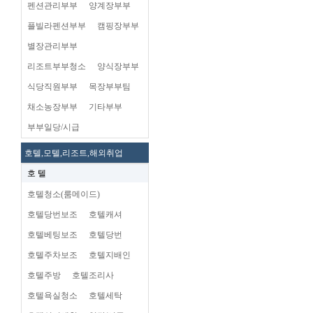
펜션관리부부
양계장부부
플빌라펜션부부
캠핑장부부
별장관리부부
리조트부부청소
양식장부부
식당직원부부
목장부부팀
채소농장부부
기타부부
부부일당/시급
호텔,모텔,리조트,해외취업
호 텔
호텔청소(룸메이드)
호텔당번보조
호텔캐셔
호텔베팅보조
호텔당번
호텔주차보조
호텔지배인
호텔주방
호텔조리사
호텔욕실청소
호텔세탁