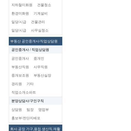
지하철미화원
건물청소
환경미화원
기계설비
일당/시급
건물관리
일당/시급
사무실청소
부동산 공인중개사/직업상담원
공인중개사 / 직업상담원
공인중개사
중개인
부동산직원
사무직원
중개보조원
부동산실장
경리원
기타
직업소개소파트
분양상담사/구인구직
상담원
팀장
영업부
홍보부/전단지배포
회사.공장.가구,용접.생산직.재활