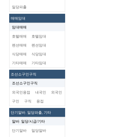
일당파출
매매임대
임대매매
호텔매매
호텔임대
펜션매매
펜션임대
식당매매
식당임대
기타매매
기타임대
조선소구인구직
조선소구인구직
외국인용접
내국인
외국인
구인
구직
용접
단기알바. 일당파출, 기타
알바: 일당/시급/기타
단기알바
일당알바