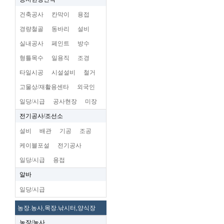
건축공사
칸막이
용접
경량철골
동바리
설비
실내공사
페인트
방수
형틀목수
일용직
조경
타일시공
시설설비
철거
고물상/재활용센타
외국인
일당/시급
공사현장
미장
전기공사/조선소
설비
배관
기공
조공
케이블포설
전기공사
일당/시급
용접
알바
일당/시급
농장.농사,목장.낚시터,양식장
농장/농사