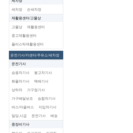
세차장
세차장
손세차장
재활용센터/고물상
고물상
재활용센터
중고재활용센터
플라스틱재활용센터
운전기사/카센타/주유소/세차장
운전기사
승용차기사
봉고차기사
화물차기사
택배기사
상하차
가구점기사
가구배달보조
승합차기사
버스/마을버스
지입차기사
일당,시급
운전기사
배송
중장비기사