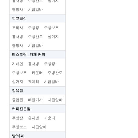
홀서빙
주방찬모
설거지
영양사
시급알바
학교급식
조리사
주방장
주방보조
홀서빙
주방찬모
설거지
영양사
시급알바
레스토랑 , 카페 커피
지배인
홀서빙
주방장
주방보조
카운터
주방찬모
설거지
웨이터
시급알바
정육점
종업원
배달기사
시급알바
커피전문점
주방장
홀서빙
카운터
주방보조
시급알바
빵/제과