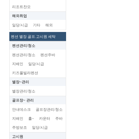
리조트찬모
해외취업
일당/시급
기타
해외
펜션 별장.골프.고시원 세탁
펜션관리/청소
펜션관리/청소
펜션주바
지배인
일당/시급
키즈풀빌라펜션
별장~관리
별장관리/청소
골프장~ 관리
안내데스크
골프장관리/청소
지배인
홀~
카운터
주바
주방보조
일당/시급
고시원