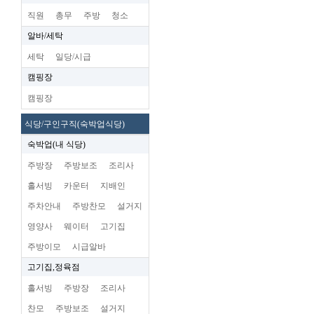
직원
총무
주방
청소
알바/세탁
세탁
일당/시급
캠핑장
캠핑장
식당/구인구직(숙박업식당)
숙박업(내 식당)
주방장
주방보조
조리사
홀서빙
카운터
지배인
주차안내
주방찬모
설거지
영양사
웨이터
고기집
주방이모
시급알바
고기집,정육점
홀서빙
주방장
조리사
찬모
주방보조
설거지