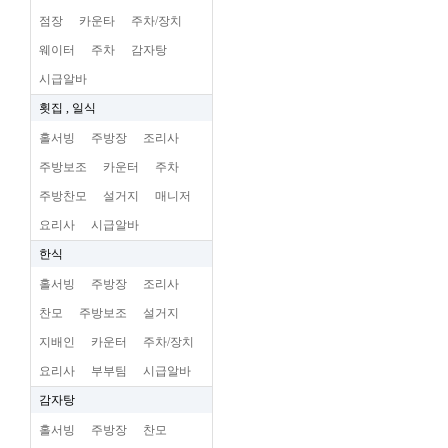
점장
카운타
주차/장치
웨이터
주차
감자탕
시급알바
횟집 , 일식
홀서빙
주방장
조리사
주방보조
카운터
주차
주방찬모
설거지
매니저
요리사
시급알바
한식
홀서빙
주방장
조리사
찬모
주방보조
설거지
지배인
카운터
주차/장치
요리사
부부팀
시급알바
감자탕
홀서빙
주방장
찬모