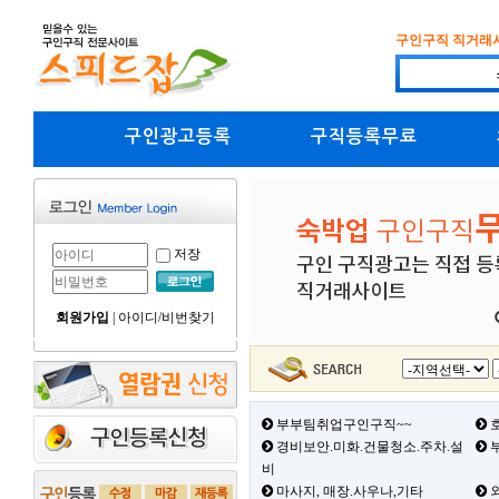
구인구직 직거래
구인광고등록
구직등록무료
저장
회원가입
|
아이디/비번찾기
부부팀취업구인구직~~
호
경비보안.미화.건물청소.주차.설
부
비
마사지, 매장.사우나,기타