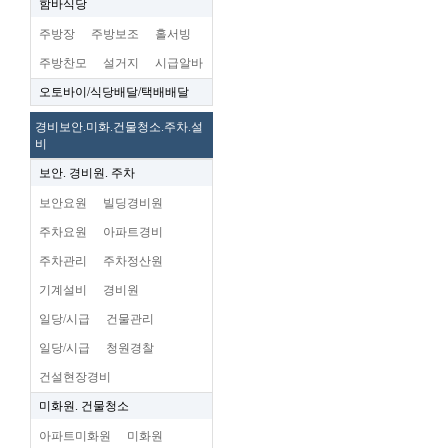
함바식당
주방장
주방보조
홀서빙
주방찬모
설거지
시급알바
오토바이/식당배달/택배배달
경비보안.미화.건물청소.주차.설
비
보안. 경비원. 주차
보안요원
빌딩경비원
주차요원
아파트경비
주차관리
주차정산원
기계설비
경비원
일당/시급
건물관리
일당/시급
청원경찰
건설현장경비
미화원. 건물청소
아파트미화원
미화원