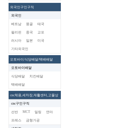
외국인구인구직
외국인
베트남
몽골
태국
필리핀
중국
교포
러시아
일본
미국
기타외국인
오토바이/식당배달/택배배달
오토바이배달
식당배달
치킨배달
택배배달
cnc체용,세차장,재활센터,고물상
cnc구인구직
MCT
선반
밀링
연마
프레스
금형가공