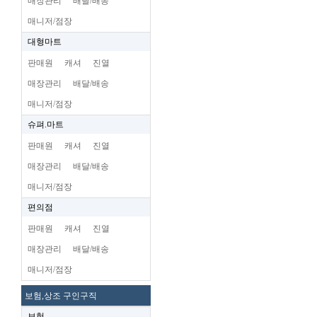
매장관리
배달/배송
매니저/점장
대형마트
판매원
캐셔
진열
매장관리
배달/배송
매니저/점장
슈펴.마트
판매원
캐셔
진열
매장관리
배달/배송
매니저/점장
편의점
판매원
캐셔
진열
매장관리
배달/배송
매니저/점장
보험,상조 구인구직
보험