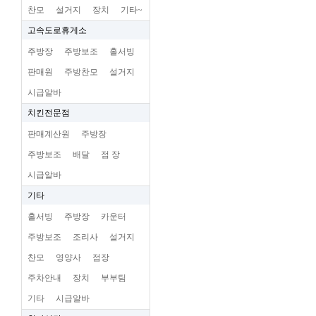
찬모
설거지
장치
기타~
고속도로휴게소
주방장
주방보조
홀서빙
판매원
주방찬모
설거지
시급알바
치킨전문점
판매계산원
주방장
주방보조
배달
점 장
시급알바
기타
홀서빙
주방장
카운터
주방보조
조리사
설거지
찬모
영양사
점장
주차안내
장치
부부팀
기타
시급알바