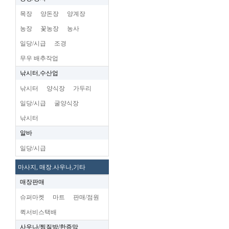
목장
양돈장
양계장
농장
꽃농장
농사
일당/시급
조경
무우 배추작업
낚시터,수산업
낚시터
양식장
가두리
일당/시급
굴양식장
낚시터
알바
일당/시급
마사지, 매장.사우나,기타
매장판매
슈퍼마켓
마트
판매/점원
퀵서비스택배
사우나/찜질방/한증막