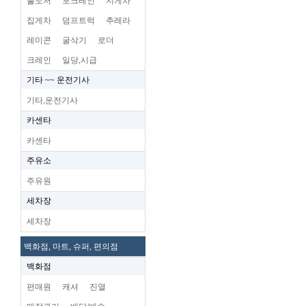
불도저
포크레인
지게차
집게차
덤프트럭
추레라
레미콘
굴삭기
로더
크레인
일당,시급
기타 ~~ 운전기사
기타,운전기사
카센타
카센타
주유소
주유원
세차장
세차장
백화점, 마트, 슈퍼, 편의점
백화점
편매원
캐셔
진열