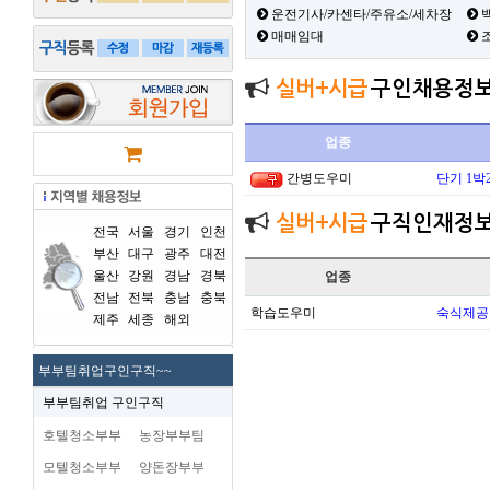
운전기사/카센타/주유소/세차장
백
매매임대
실버+시급
구인채용정
업종
간병도우미
단기 1박
실버+시급
구직인재정
전국
서울
경기
인천
부산
대구
광주
대전
울산
강원
경남
경북
업종
전남
전북
충남
충북
학습도우미
숙식제공
제주
세종
해외
부부팀취업구인구직~~
부부팀취업 구인구직
호텔청소부부
농장부부팀
모텔청소부부
양돈장부부