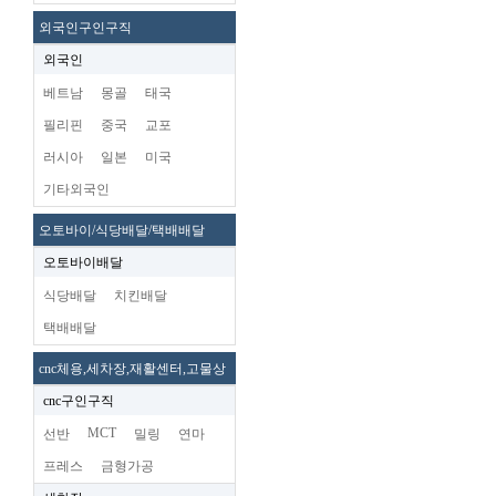
외국인구인구직
외국인
베트남
몽골
태국
필리핀
중국
교포
러시아
일본
미국
기타외국인
오토바이/식당배달/택배배달
오토바이배달
식당배달
치킨배달
택배배달
cnc체용,세차장,재활센터,고물상
cnc구인구직
MCT
선반
밀링
연마
프레스
금형가공