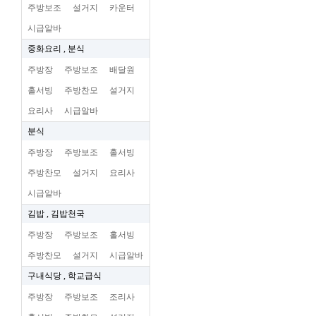
주방보조
설거지
카운터
시급알바
중화요리 , 분식
주방장
주방보조
배달원
홀서빙
주방찬모
설거지
요리사
시급알바
분식
주방장
주방보조
홀서빙
주방찬모
설거지
요리사
시급알바
김밥 , 김밥천국
주방장
주방보조
홀서빙
주방찬모
설거지
시급알바
구내식당 , 학교급식
주방장
주방보조
조리사