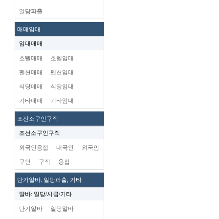
일당파출
매매임대
임대매매
호텔매매
호텔임대
펜션매매
펜션임대
식당매매
식당임대
기타매매
기타임대
조선소구인구직
조선소구인구직
외국인용접
내국인
외국인
구인
구직
용접
단기알바. 일당파출, 기타
알바: 일당/시급/기타
단기알바
일당알바