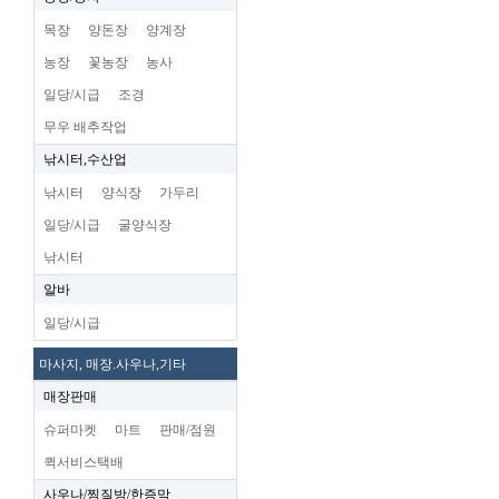
목장
양돈장
양계장
농장
꽃농장
농사
일당/시급
조경
무우 배추작업
낚시터,수산업
낚시터
양식장
가두리
일당/시급
굴양식장
낚시터
알바
일당/시급
마사지, 매장.사우나,기타
매장판매
슈퍼마켓
마트
판매/점원
퀵서비스택배
사우나/찜질방/한증막