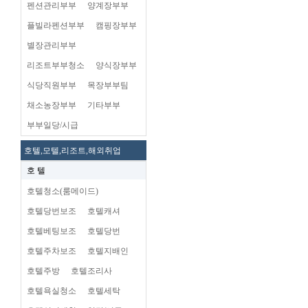
펜션관리부부
양계장부부
플빌라펜션부부
캠핑장부부
별장관리부부
리조트부부청소
양식장부부
식당직원부부
목장부부팀
채소농장부부
기타부부
부부일당/시급
호텔,모텔,리조트,해외취업
호 텔
호텔청소(룸메이드)
호텔당번보조
호텔캐셔
호텔베팅보조
호텔당번
호텔주차보조
호텔지배인
호텔주방
호텔조리사
호텔욕실청소
호텔세탁