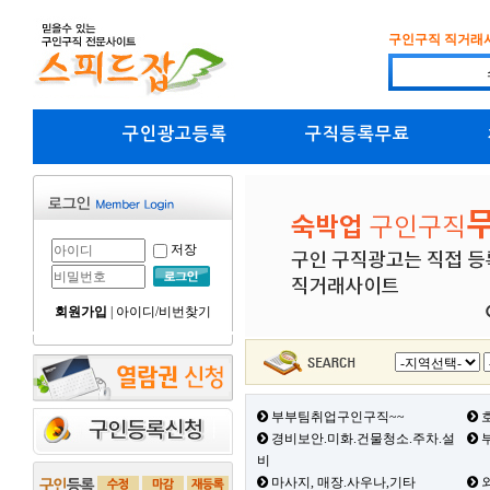
구인구직 직거래
구인광고등록
구직등록무료
저장
회원가입
|
아이디/비번찾기
부부팀취업구인구직~~
호
경비보안.미화.건물청소.주차.설
부
비
마사지, 매장.사우나,기타