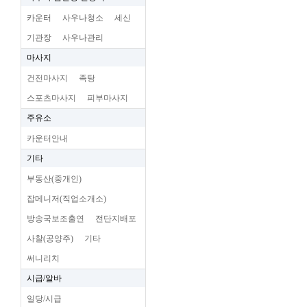
카운터
사우나청소
세신
기관장
사우나관리
마사지
건전마사지
족탕
스포츠마사지
피부마사지
주유소
카운터안내
기타
부동산(중개인)
잡메니저(직업소개소)
방송국보조출연
전단지배포
사찰(공양주)
기타
써니리치
시급/알바
일당/시급