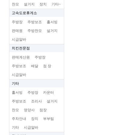
찬모
설거지
장치
기타~
고속도로휴게소
주방장
주방보조
홀서빙
판매원
주방찬모
설거지
시급알바
치킨전문점
판매계산원
주방장
주방보조
배달
점 장
시급알바
기타
홀서빙
주방장
카운터
주방보조
조리사
설거지
찬모
영양사
점장
주차안내
장치
부부팀
기타
시급알바