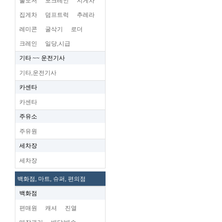
불도저
포크레인
지게차
집게차
덤프트럭
추레라
레미콘
굴삭기
로더
크레인
일당,시급
기타 ~~ 운전기사
기타,운전기사
카센타
카센타
주유소
주유원
세차장
세차장
백화점, 마트, 슈퍼, 편의점
백화점
편매원
캐셔
진열