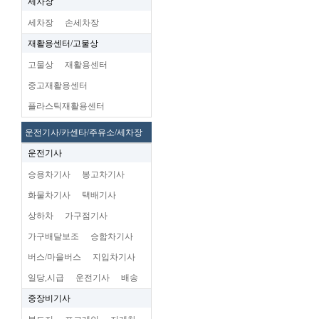
세차장
세차장
손세차장
재활용센터/고물상
고물상
재활용센터
중고재활용센터
플라스틱재활용센터
운전기사/카센타/주유소/세차장
운전기사
승용차기사
봉고차기사
화물차기사
택배기사
상하차
가구점기사
가구배달보조
승합차기사
버스/마을버스
지입차기사
일당,시급
운전기사
배송
중장비기사