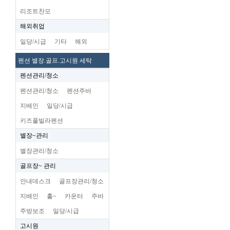
리조트찬모
해외취업
일당/시급
기타
해외
펜션 별장.골프.고시원 세탁
펜션관리/청소
펜션관리/청소
펜션주바
지배인
일당/시급
키즈풀빌라펜션
별장~관리
별장관리/청소
골프장~ 관리
안내데스크
골프장관리/청소
지배인
홀~
카운터
주바
주방보조
일당/시급
고시원