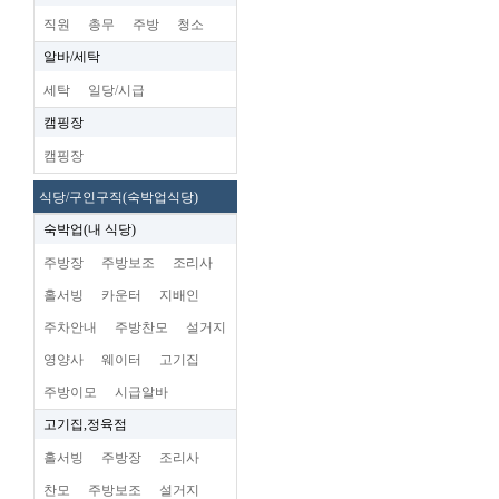
직원
총무
주방
청소
알바/세탁
세탁
일당/시급
캠핑장
캠핑장
식당/구인구직(숙박업식당)
숙박업(내 식당)
주방장
주방보조
조리사
홀서빙
카운터
지배인
주차안내
주방찬모
설거지
영양사
웨이터
고기집
주방이모
시급알바
고기집,정육점
홀서빙
주방장
조리사
찬모
주방보조
설거지