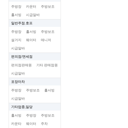
주방장
카운터
주방보조
홀서빙
시급알바
일반주점.호프
주방장
홀서빙
주방보조
설거지
웨이터
매니저
시급알바
편의점/면세점
편의점판매원
기타 판매점원
시급알바
포장마차
주방장
주방보조
홀서빙
시급알바
기타업종,일당
홀서빙
주방장
주방보조
카운타
웨이터
주차