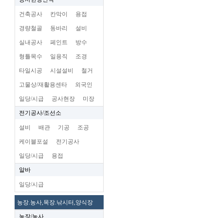
건축공사
칸막이
용접
경량철골
동바리
설비
실내공사
페인트
방수
형틀목수
일용직
조경
타일시공
시설설비
철거
고물상/재활용센타
외국인
일당/시급
공사현장
미장
전기공사/조선소
설비
배관
기공
조공
케이블포설
전기공사
일당/시급
용접
알바
일당/시급
농장.농사,목장.낚시터,양식장
농장/농사