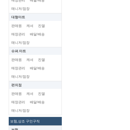
매장관리
배달/배송
매니저/점장
대형마트
판매원
캐셔
진열
매장관리
배달/배송
매니저/점장
슈펴.마트
판매원
캐셔
진열
매장관리
배달/배송
매니저/점장
편의점
판매원
캐셔
진열
매장관리
배달/배송
매니저/점장
보험,상조 구인구직
보험