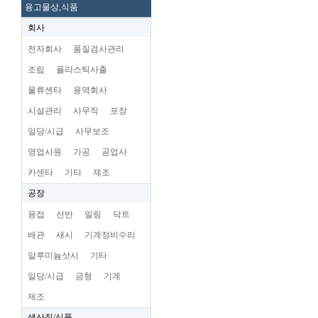
용고물상,식품
회사
전자회사
품질검사관리
조립
플라스틱사출
물류센타
용역회사
시설관리
사무직
포장
일당/시급
사무보조
영업사원
가공
공업사
카센타
기타
제조
공장
용접
선반
밀링
닥트
배관
새시
기계정비수리
알루미늄삿시
기타
일당/시급
금형
기계
제조
생산직/식품