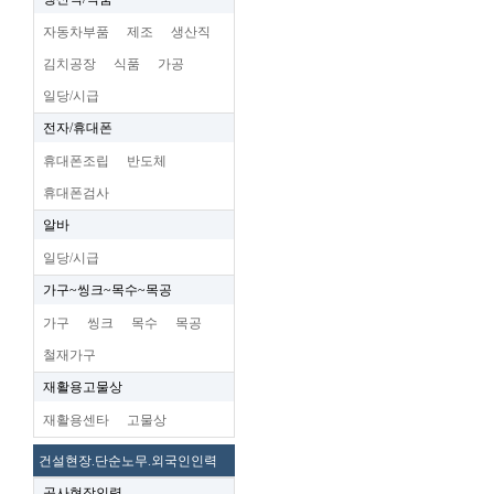
자동차부품
제조
생산직
김치공장
식품
가공
일당/시급
전자/휴대폰
휴대폰조립
반도체
휴대폰검사
알바
일당/시급
가구~씽크~목수~목공
가구
씽크
목수
목공
철재가구
재활용고물상
재활용센타
고물상
건설현장.단순노무.외국인인력
공사현장인력