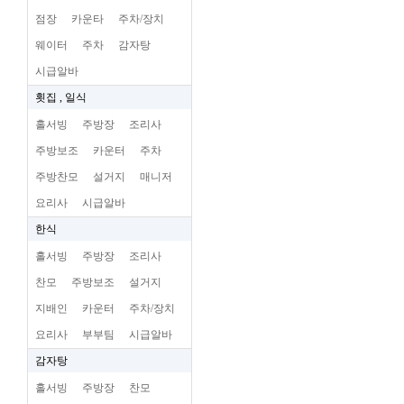
점장
카운타
주차/장치
웨이터
주차
감자탕
시급알바
횟집 , 일식
홀서빙
주방장
조리사
주방보조
카운터
주차
주방찬모
설거지
매니저
요리사
시급알바
한식
홀서빙
주방장
조리사
찬모
주방보조
설거지
지배인
카운터
주차/장치
요리사
부부팀
시급알바
감자탕
홀서빙
주방장
찬모