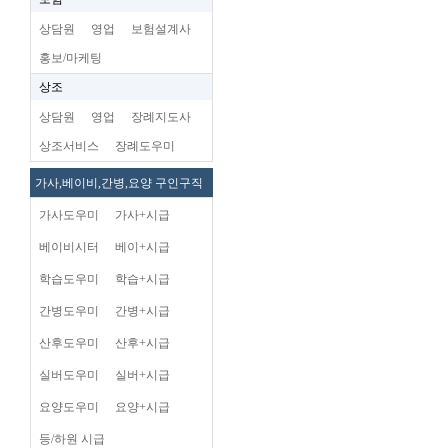
상담원
영업
보험설계사
홍보/마케팅
상조
상담원
영업
장례지도사
상조서비스
장례도우미
가사,베이비,간병,요양 구인구직
가사도우미
가사+시급
베이비시터
베이+시급
학습도우미
학습+시급
간병도우미
간병+시급
산후도우미
산후+시급
실버도우미
실버+시급
요양도우미
요양+시급
등/하원 시급