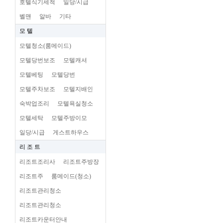
호텔식기세척
일당/시급
벨맨
알바
기타
모 텔
모텔청소(룸메이드)
모텔당번보조
모텔캐셔
모텔베팅
모텔당번
모텔주차보조
모텔지배인
숙박업조리
모텔욕실청소
모텔세탁
모텔주방이모
일당/시급
게스트하우스
리 조 트
리조트조리사
리조트주방장
리조트주
룸메이드(청소)
리조트관리청소
리조트관리청소
리조트카운터안내