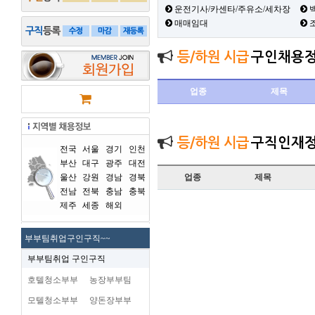
운전기사/카센타/주유소/세차장
백
매매임대
등/하원 시급
구인채용
업종
제목
등/하원 시급
구직인재
전국
서울
경기
인천
부산
대구
광주
대전
울산
강원
경남
경북
업종
제목
전남
전북
충남
충북
제주
세종
해외
부부팀취업구인구직~~
부부팀취업 구인구직
호텔청소부부
농장부부팀
모텔청소부부
양돈장부부