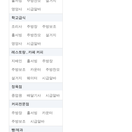
홀서빙
주방찬모
설거지
영양사
시급알바
학교급식
조리사
주방장
주방보조
홀서빙
주방찬모
설거지
영양사
시급알바
레스토랑 , 카페 커피
지배인
홀서빙
주방장
주방보조
카운터
주방찬모
설거지
웨이터
시급알바
정육점
종업원
배달기사
시급알바
커피전문점
주방장
홀서빙
카운터
주방보조
시급알바
빵/제과