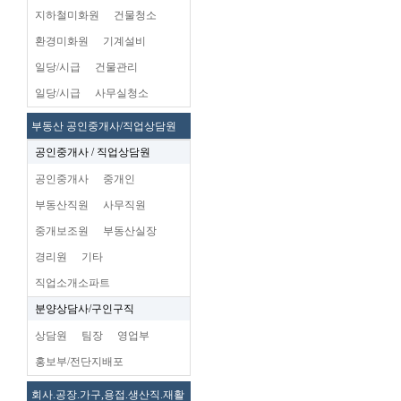
지하철미화원
건물청소
환경미화원
기계설비
일당/시급
건물관리
일당/시급
사무실청소
부동산 공인중개사/직업상담원
공인중개사 / 직업상담원
공인중개사
중개인
부동산직원
사무직원
중개보조원
부동산실장
경리원
기타
직업소개소파트
분양상담사/구인구직
상담원
팀장
영업부
홍보부/전단지배포
회사.공장.가구,용접.생산직.재활