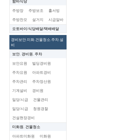
함바식당
주방장
주방보조
홀서빙
주방찬모
설거지
시급알바
오토바이/식당배달/택배배달
경비보안.미화.건물청소.주차.설
비
보안. 경비원. 주차
보안요원
빌딩경비원
주차요원
아파트경비
주차관리
주차정산원
기계설비
경비원
일당/시급
건물관리
일당/시급
청원경찰
건설현장경비
미화원. 건물청소
아파트미화원
미화원