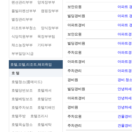
펜션관리부부
양계장부부
보안요원
아파트 
플빌라펜션부부
캠핑장부부
빌딩경비원
아파트 
별장관리부부
아파트경비
아파트 
리조트부부청소
양식장부부
보안요원
아파트경
식당직원부부
목장부부팀
빌딩경비원
아파트경
채소농장부부
기타부부
주차요원
아파트경
부부일당/시급
아파트경비
아파트경
호텔,모텔,리조트,해외취업
주차관리
아파트경
호 텔
경비원
경비.청
호텔청소(룸메이드)
빌딩경비원
안녕하세
호텔당번보조
호텔캐셔
아파트경비
안녕하세
호텔베팅보조
호텔당번
경비원
안녕하세
호텔주차보조
호텔지배인
호텔주방
호텔조리사
주차요원
건물경비
호텔욕실청소
호텔세탁
주차관리
건물경비