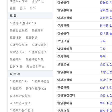
호텔식기세척
일당/시급
건물관리
건물경비
벨맨
알바
기타
빌딩경비원
경비원 
모 텔
아파트경비
경비원 
모텔청소(룸메이드)
주차관리
경비원 
모텔당번보조
모텔캐셔
건물관리
경비원 
모텔베팅
모텔당번
보안요원
구직
모텔주차보조
모텔지배인
빌딩경비원
구직
숙박업조리
모텔욕실청소
주차관리
구직
모텔세탁
모텔주방이모
보안요원
소방 안전 
일당/시급
게스트하우스
빌딩경비원
소방 안전 
리 조 트
아파트경비
소방 안전 
리조트조리사
리조트주방장
건물관리
소방 안전 
리조트주
룸메이드(청소)
건설현장경비
소방 안전 
리조트관리청소
리조트관리청소
빌딩경비원
회사 취업
리조트카운터안내
주차요원
회사 취업