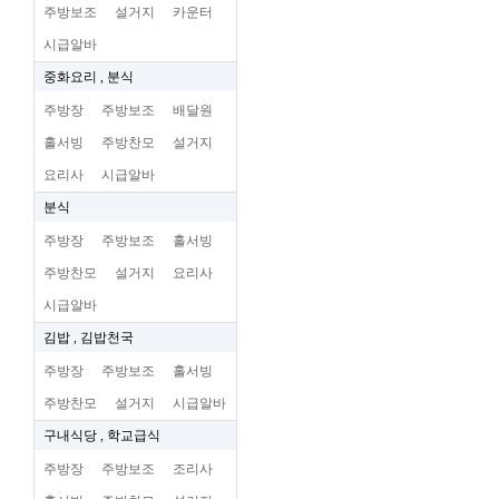
주방보조
설거지
카운터
시급알바
중화요리 , 분식
주방장
주방보조
배달원
홀서빙
주방찬모
설거지
요리사
시급알바
분식
주방장
주방보조
홀서빙
주방찬모
설거지
요리사
시급알바
김밥 , 김밥천국
주방장
주방보조
홀서빙
주방찬모
설거지
시급알바
구내식당 , 학교급식
주방장
주방보조
조리사