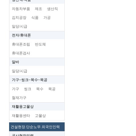
자동차부품
제조
생산직
김치공장
식품
가공
일당/시급
전자/휴대폰
휴대폰조립
반도체
휴대폰검사
알바
일당/시급
가구~씽크~목수~목공
가구
씽크
목수
목공
철재가구
재활용고물상
재활용센타
고물상
건설현장.단순노무.외국인인력
공사현장인력