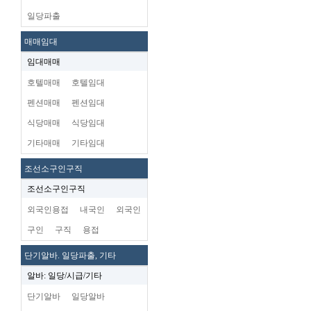
일당파출
매매임대
임대매매
호텔매매
호텔임대
펜션매매
펜션임대
식당매매
식당임대
기타매매
기타임대
조선소구인구직
조선소구인구직
외국인용접
내국인
외국인
구인
구직
용접
단기알바. 일당파출, 기타
알바: 일당/시급/기타
단기알바
일당알바