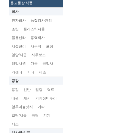
용고물상,식품
회사
전자회사
품질검사관리
조립
플라스틱사출
물류센타
용역회사
시설관리
사무직
포장
일당/시급
사무보조
영업사원
가공
공업사
카센타
기타
제조
공장
용접
선반
밀링
닥트
배관
새시
기계정비수리
알루미늄삿시
기타
일당/시급
금형
기계
제조
생산직/식품