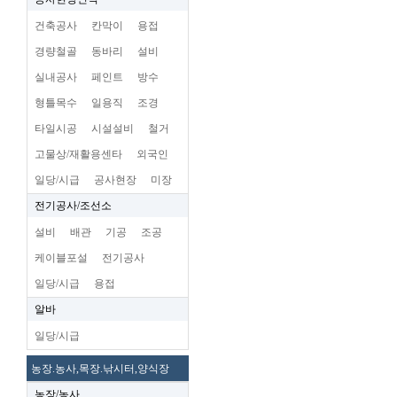
건축공사
칸막이
용접
경량철골
동바리
설비
실내공사
페인트
방수
형틀목수
일용직
조경
타일시공
시설설비
철거
고물상/재활용센타
외국인
일당/시급
공사현장
미장
전기공사/조선소
설비
배관
기공
조공
케이블포설
전기공사
일당/시급
용접
알바
일당/시급
농장.농사,목장.낚시터,양식장
농장/농사