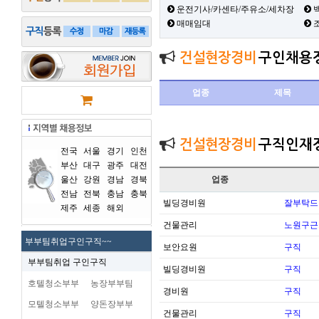
운전기사/카센타/주유소/세차장
백
매매임대
건설현장경비
구인채용
업종
제목
건설현장경비
구직인재
전국
서울
경기
인천
부산
대구
광주
대전
울산
강원
경남
경북
업종
전남
전북
충남
충북
빌딩경비원
잘부탁드
제주
세종
해외
건물관리
노원구근
부부팀취업구인구직~~
보안요원
구직
부부팀취업 구인구직
빌딩경비원
구직
호텔청소부부
농장부부팀
경비원
구직
모텔청소부부
양돈장부부
건물관리
구직