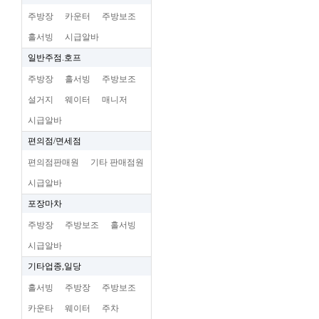
주방장
카운터
주방보조
홀서빙
시급알바
일반주점.호프
주방장
홀서빙
주방보조
설거지
웨이터
매니저
시급알바
편의점/면세점
편의점판매원
기타 판매점원
시급알바
포장마차
주방장
주방보조
홀서빙
시급알바
기타업종,일당
홀서빙
주방장
주방보조
카운타
웨이터
주차