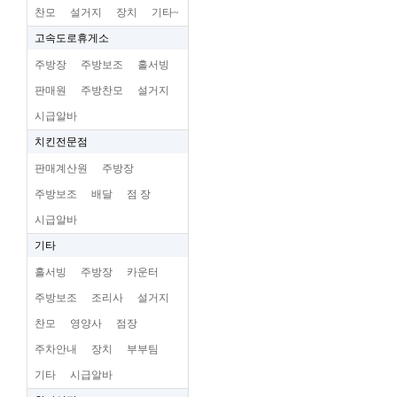
찬모
설거지
장치
기타~
고속도로휴게소
주방장
주방보조
홀서빙
판매원
주방찬모
설거지
시급알바
치킨전문점
판매계산원
주방장
주방보조
배달
점 장
시급알바
기타
홀서빙
주방장
카운터
주방보조
조리사
설거지
찬모
영양사
점장
주차안내
장치
부부팀
기타
시급알바