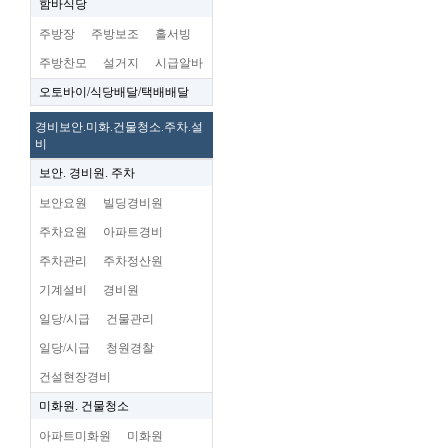
함바식당
주방장
주방보조
홀서빙
주방찬모
설거지
시급알바
오토바이/식당배달/택배배달
경비보안.미화.건물청소.주차.설
비
보안. 경비원. 주차
보안요원
빌딩경비원
주차요원
아파트경비
주차관리
주차정산원
기계설비
경비원
일당/시급
건물관리
일당/시급
청원경찰
건설현장경비
미화원. 건물청소
아파트미화원
미화원