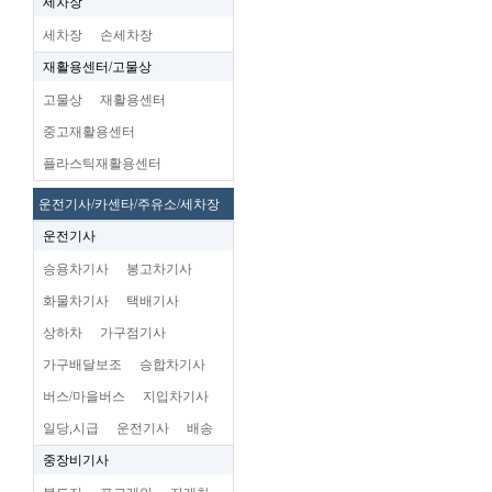
세차장
세차장
손세차장
재활용센터/고물상
고물상
재활용센터
중고재활용센터
플라스틱재활용센터
운전기사/카센타/주유소/세차장
운전기사
승용차기사
봉고차기사
화물차기사
택배기사
상하차
가구점기사
가구배달보조
승합차기사
버스/마을버스
지입차기사
일당,시급
운전기사
배송
중장비기사