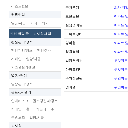
리조트찬모
주차관리
회사 취업
해외취업
보안요원
이파트 및
일당/시급
기타
해외
빌딩경비원
이파트 및
펜션 별장.골프.고시원 세탁
아파트경비
이파트 및
펜션관리/청소
경비원
이파트 및
펜션관리/청소
펜션주바
청원경찰
이파트 및
지배인
일당/시급
빌딩경비원
무엇이든
키즈풀빌라펜션
아파트경비
무엇이든
별장~관리
주차정산원
무엇이든
별장관리/청소
경비원
무엇이든
골프장~ 관리
안내데스크
골프장관리/청소
지배인
홀~
카운터
주바
주방보조
일당/시급
고시원