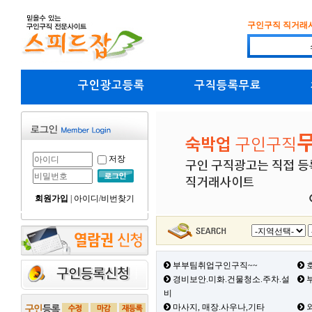
구인구직 직거래
구인광고등록
구직등록무료
저장
회원가입
|
아이디/비번찾기
부부팀취업구인구직~~
호
경비보안.미화.건물청소.주차.설
부
비
마사지, 매장.사우나,기타