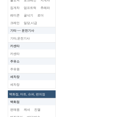
불도저
포크레인
지게차
집게차
덤프트럭
추레라
레미콘
굴삭기
로더
크레인
일당,시급
기타 ~~ 운전기사
기타,운전기사
카센타
카센타
주유소
주유원
세차장
세차장
백화점, 마트, 슈퍼, 편의점
백화점
편매원
캐셔
진열