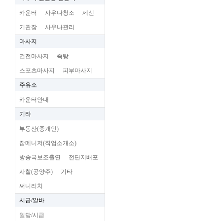
카운터
사우나청소
세신
기관장
사우나관리
마사지
건전마사지
족탕
스포츠마사지
피부마사지
주유소
카운터안내
기타
부동산(중개인)
잡메니저(직업소개소)
방송국보조출연
전단지배포
사찰(공양주)
기타
써니리치
시급/알바
일당/시급