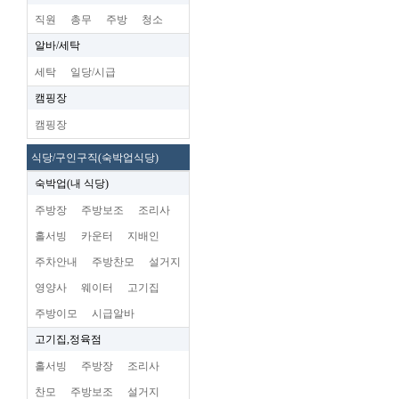
직원
총무
주방
청소
알바/세탁
세탁
일당/시급
캠핑장
캠핑장
식당/구인구직(숙박업식당)
숙박업(내 식당)
주방장
주방보조
조리사
홀서빙
카운터
지배인
주차안내
주방찬모
설거지
영양사
웨이터
고기집
주방이모
시급알바
고기집,정육점
홀서빙
주방장
조리사
찬모
주방보조
설거지