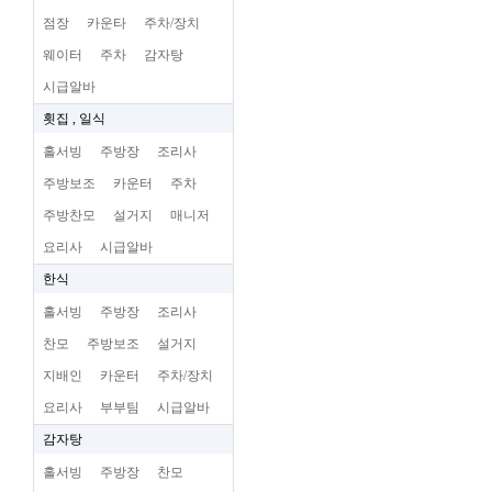
점장
카운타
주차/장치
웨이터
주차
감자탕
시급알바
횟집 , 일식
홀서빙
주방장
조리사
주방보조
카운터
주차
주방찬모
설거지
매니저
요리사
시급알바
한식
홀서빙
주방장
조리사
찬모
주방보조
설거지
지배인
카운터
주차/장치
요리사
부부팀
시급알바
감자탕
홀서빙
주방장
찬모