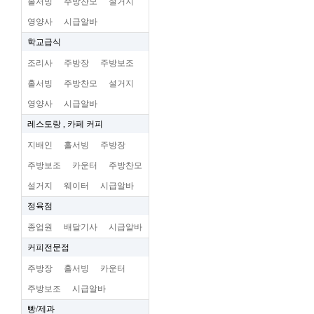
홀서빙
주방찬모
설거지
영양사
시급알바
학교급식
조리사
주방장
주방보조
홀서빙
주방찬모
설거지
영양사
시급알바
레스토랑 , 카페 커피
지배인
홀서빙
주방장
주방보조
카운터
주방찬모
설거지
웨이터
시급알바
정육점
종업원
배달기사
시급알바
커피전문점
주방장
홀서빙
카운터
주방보조
시급알바
빵/제과