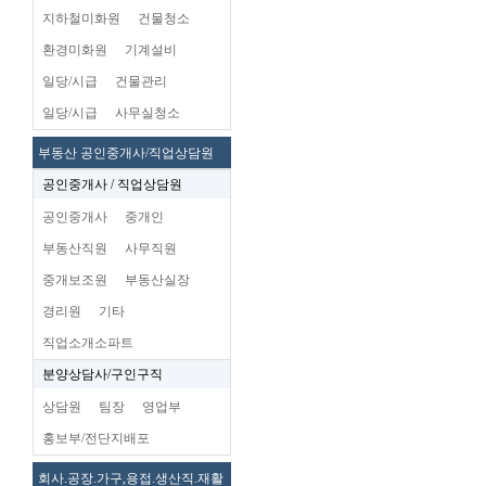
지하철미화원
건물청소
환경미화원
기계설비
일당/시급
건물관리
일당/시급
사무실청소
부동산 공인중개사/직업상담원
공인중개사 / 직업상담원
공인중개사
중개인
부동산직원
사무직원
중개보조원
부동산실장
경리원
기타
직업소개소파트
분양상담사/구인구직
상담원
팀장
영업부
홍보부/전단지배포
회사.공장.가구,용접.생산직.재활