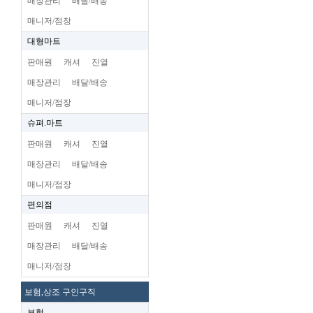
매장관리
배달/배송
매니저/점장
대형마트
판매원
캐셔
진열
매장관리
배달/배송
매니저/점장
슈펴.마트
판매원
캐셔
진열
매장관리
배달/배송
매니저/점장
편의점
판매원
캐셔
진열
매장관리
배달/배송
매니저/점장
보험,상조 구인구직
보험