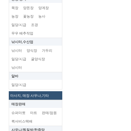
목장
양돈장
양계장
농장
꽃농장
농사
일당/시급
조경
무우 배추작업
낚시터,수산업
낚시터
양식장
가두리
일당/시급
굴양식장
낚시터
알바
일당/시급
마사지, 매장.사우나,기타
매장판매
슈퍼마켓
마트
판매/점원
퀵서비스택배
사우나/찜질방/한증막