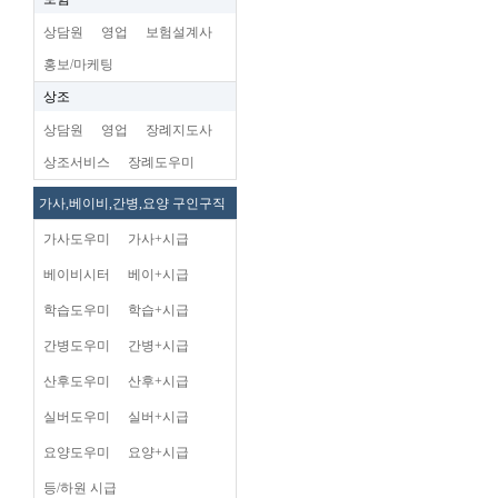
상담원
영업
보험설계사
홍보/마케팅
상조
상담원
영업
장례지도사
상조서비스
장례도우미
가사,베이비,간병,요양 구인구직
가사도우미
가사+시급
베이비시터
베이+시급
학습도우미
학습+시급
간병도우미
간병+시급
산후도우미
산후+시급
실버도우미
실버+시급
요양도우미
요양+시급
등/하원 시급