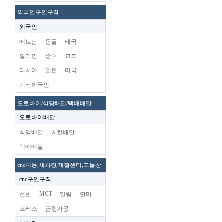
외국인구인구직
외국인
베트남
몽골
태국
필리핀
중국
교포
러시아
일본
미국
기타외국인
오토바이/식당배달/택배배달
오토바이배달
식당배달
치킨배달
택배배달
cnc체용,세차장,재활센터,고물상
cnc구인구직
MCT
선반
밀링
연마
프레스
금형가공