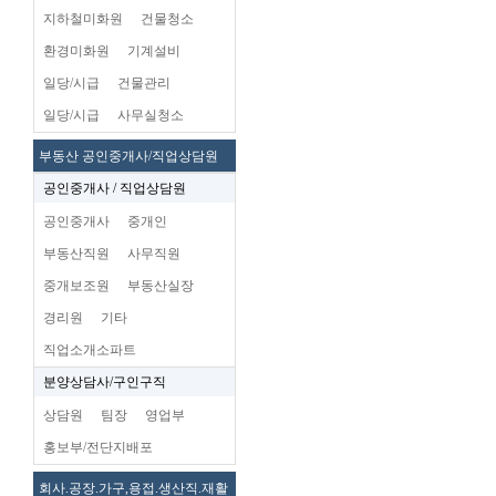
지하철미화원
건물청소
환경미화원
기계설비
일당/시급
건물관리
일당/시급
사무실청소
부동산 공인중개사/직업상담원
공인중개사 / 직업상담원
공인중개사
중개인
부동산직원
사무직원
중개보조원
부동산실장
경리원
기타
직업소개소파트
분양상담사/구인구직
상담원
팀장
영업부
홍보부/전단지배포
회사.공장.가구,용접.생산직.재활