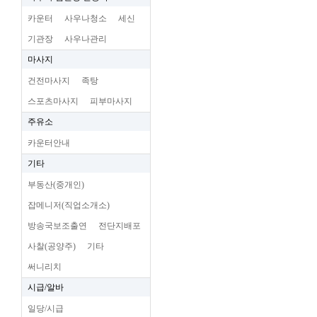
카운터
사우나청소
세신
기관장
사우나관리
마사지
건전마사지
족탕
스포츠마사지
피부마사지
주유소
카운터안내
기타
부동산(중개인)
잡메니저(직업소개소)
방송국보조출연
전단지배포
사찰(공양주)
기타
써니리치
시급/알바
일당/시급