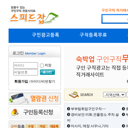
구인구직 직거래
구인광고등록
구직등록무료
저장
회원가입
|
아이디/비번찾기
부부팀취업구인구직~~
호
경비보안.미화.건물청소.주차.설
부
비
마사지, 매장.사우나,기타