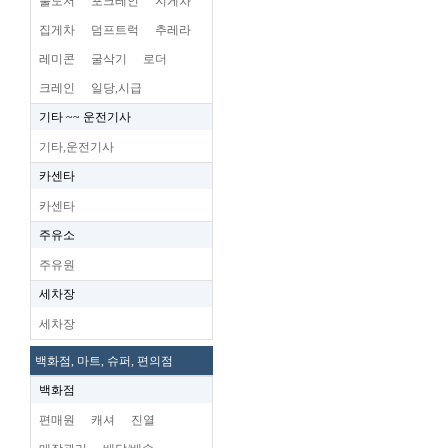
불도저
포크레인
지게차
집게차
덤프트럭
추레라
레미콘
굴삭기
로더
크레인
일당,시급
기타 ~~ 운전기사
기타,운전기사
카센타
카센타
주유소
주유원
세차장
세차장
백화점, 마트, 슈퍼, 편의점
백화점
편매원
캐셔
진열