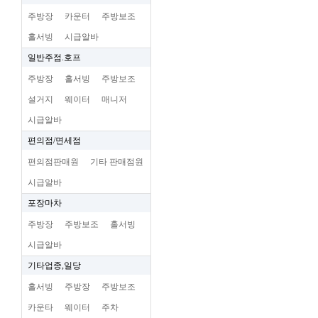
주방장
카운터
주방보조
홀서빙
시급알바
일반주점.호프
주방장
홀서빙
주방보조
설거지
웨이터
매니저
시급알바
편의점/면세점
편의점판매원
기타 판매점원
시급알바
포장마차
주방장
주방보조
홀서빙
시급알바
기타업종,일당
홀서빙
주방장
주방보조
카운타
웨이터
주차