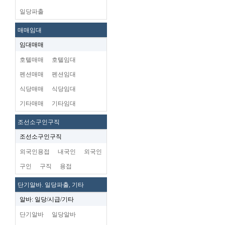
일당파출
매매임대
임대매매
호텔매매
호텔임대
펜션매매
펜션임대
식당매매
식당임대
기타매매
기타임대
조선소구인구직
조선소구인구직
외국인용접
내국인
외국인
구인
구직
용접
단기알바. 일당파출, 기타
알바: 일당/시급/기타
단기알바
일당알바