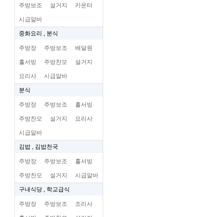
주방보조
설거지
카운터
시급알바
중화요리 , 분식
주방장
주방보조
배달원
홀서빙
주방찬모
설거지
요리사
시급알바
분식
주방장
주방보조
홀서빙
주방찬모
설거지
요리사
시급알바
김밥 , 김밥천국
주방장
주방보조
홀서빙
주방찬모
설거지
시급알바
구내식당 , 학교급식
주방장
주방보조
조리사