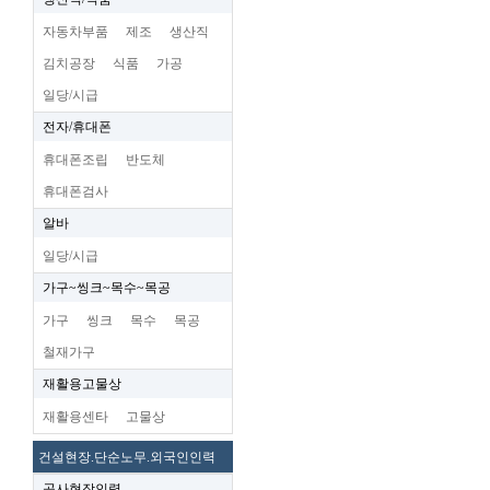
자동차부품
제조
생산직
김치공장
식품
가공
일당/시급
전자/휴대폰
휴대폰조립
반도체
휴대폰검사
알바
일당/시급
가구~씽크~목수~목공
가구
씽크
목수
목공
철재가구
재활용고물상
재활용센타
고물상
건설현장.단순노무.외국인인력
공사현장인력