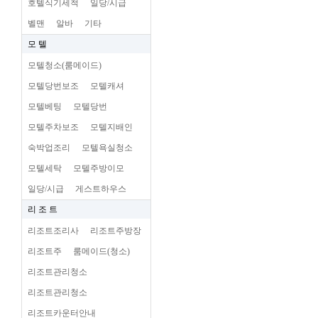
호텔식기세척
일당/시급
벨맨
알바
기타
모 텔
모텔청소(룸메이드)
모텔당번보조
모텔캐셔
모텔베팅
모텔당번
모텔주차보조
모텔지배인
숙박업조리
모텔욕실청소
모텔세탁
모텔주방이모
일당/시급
게스트하우스
리 조 트
리조트조리사
리조트주방장
리조트주
룸메이드(청소)
리조트관리청소
리조트관리청소
리조트카운터안내