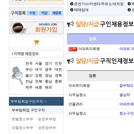
운전기사/카센타/주유소/세차장
백
매매임대
일당/시급
구인채용정보
업종
아파트미화원
아파트 
일당/시급
구직인재정보
전국
서울
경기
인천
부산
대구
광주
대전
울산
강원
경남
경북
업종
전남
전북
충남
충북
아파트미화원
잘부탁드
제주
세종
해외
사무실청소
열심히
부부팀취업구인구직~~
건물관리
아파트에
부부팀취업 구인구직
사무실청소
청소구인
호텔청소부부
농장부부팀
모텔청소부부
양돈장부부