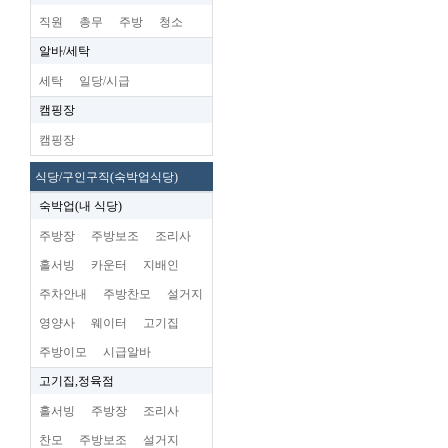
직원
총무
주방
청소
알바/세탁
세탁
일당/시급
캠핑장
캠핑장
식당/구인구직(숙박업식당)
숙박업(내 식당)
주방장
주방보조
조리사
홀서빙
카운터
지배인
주차안내
주방찬모
설거지
영양사
웨이터
고기집
주방이모
시급알바
고기집,정육점
홀서빙
주방장
조리사
찬모
주방보조
설거지