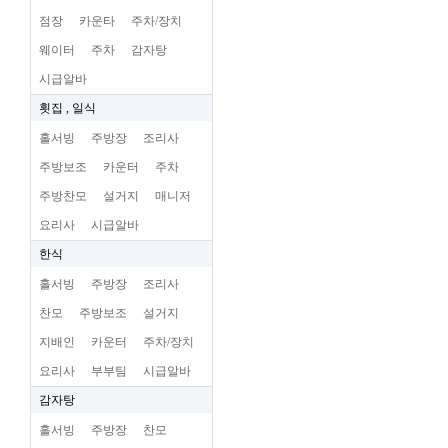
점장
카운타
주차/장치
웨이터
주차
감자탕
시급알바
횟집 , 일식
홀서빙
주방장
조리사
주방보조
카운터
주차
주방찬모
설거지
매니저
요리사
시급알바
한식
홀서빙
주방장
조리사
찬모
주방보조
설거지
지배인
카운터
주차/장치
요리사
부부팀
시급알바
감자탕
홀서빙
주방장
찬모