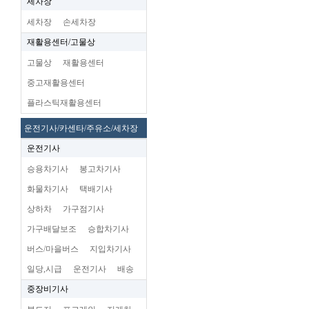
세차장
세차장
손세차장
재활용센터/고물상
고물상
재활용센터
중고재활용센터
플라스틱재활용센터
운전기사/카센타/주유소/세차장
운전기사
승용차기사
봉고차기사
화물차기사
택배기사
상하차
가구점기사
가구배달보조
승합차기사
버스/마을버스
지입차기사
일당,시급
운전기사
배송
중장비기사