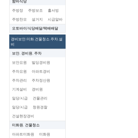
함바식당
주방장
주방보조
홀서빙
주방찬모
설거지
시급알바
오토바이/식당배달/택배배달
경비보안.미화.건물청소.주차.설
비
보안. 경비원. 주차
보안요원
빌딩경비원
주차요원
아파트경비
주차관리
주차정산원
기계설비
경비원
일당/시급
건물관리
일당/시급
청원경찰
건설현장경비
미화원. 건물청소
아파트미화원
미화원