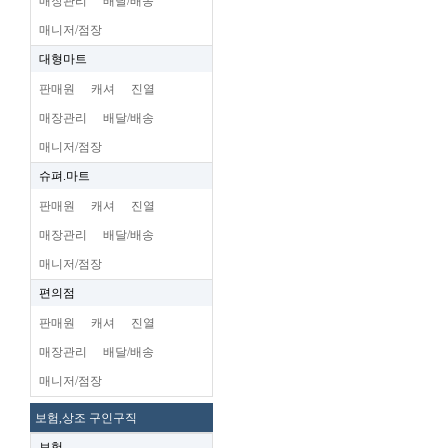
매장관리
배달/배송
매니저/점장
대형마트
판매원
캐셔
진열
매장관리
배달/배송
매니저/점장
슈펴.마트
판매원
캐셔
진열
매장관리
배달/배송
매니저/점장
편의점
판매원
캐셔
진열
매장관리
배달/배송
매니저/점장
보험,상조 구인구직
보험