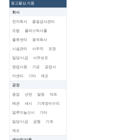
용고물상,식품
회사
전자회사
품질검사관리
조립
플라스틱사출
물류센타
용역회사
시설관리
사무직
포장
일당/시급
사무보조
영업사원
가공
공업사
카센타
기타
제조
공장
용접
선반
밀링
닥트
배관
새시
기계정비수리
알루미늄삿시
기타
일당/시급
금형
기계
제조
생산직/식품