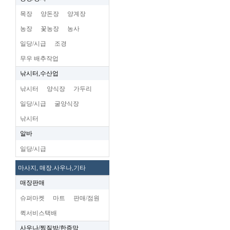
목장
양돈장
양계장
농장
꽃농장
농사
일당/시급
조경
무우 배추작업
낚시터,수산업
낚시터
양식장
가두리
일당/시급
굴양식장
낚시터
알바
일당/시급
마사지, 매장.사우나,기타
매장판매
슈퍼마켓
마트
판매/점원
퀵서비스택배
사우나/찜질방/한증막