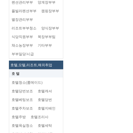
펜션관리부부
양계장부부
플빌라펜션부부
캠핑장부부
별장관리부부
리조트부부청소
양식장부부
식당직원부부
목장부부팀
채소농장부부
기타부부
부부일당/시급
호텔,모텔,리조트,해외취업
호 텔
호텔청소(룸메이드)
호텔당번보조
호텔캐셔
호텔베팅보조
호텔당번
호텔주차보조
호텔지배인
호텔주방
호텔조리사
호텔욕실청소
호텔세탁