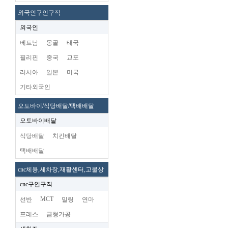
외국인구인구직
외국인
베트남
몽골
태국
필리핀
중국
교포
러시아
일본
미국
기타외국인
오토바이/식당배달/택배배달
오토바이배달
식당배달
치킨배달
택배배달
cnc체용,세차장,재활센터,고물상
cnc구인구직
MCT
선반
밀링
연마
프레스
금형가공