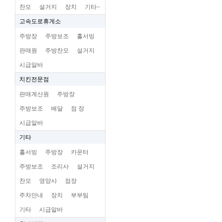
찬모
설거지
장치
기타~
고속도로휴게소
주방장
주방보조
홀서빙
판매원
주방찬모
설거지
시급알바
치킨전문점
판매계산원
주방장
주방보조
배달
점 장
시급알바
기타
홀서빙
주방장
카운터
주방보조
조리사
설거지
찬모
영양사
점장
주차안내
장치
부부팀
기타
시급알바