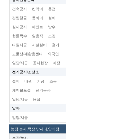
건축공사
칸막이
용접
경량철골
동바리
설비
실내공사
페인트
방수
형틀목수
일용직
조경
타일시공
시설설비
철거
고물상/재활용센타
외국인
일당/시급
공사현장
미장
전기공사/조선소
설비
배관
기공
조공
케이블포설
전기공사
일당/시급
용접
알바
일당/시급
농장.농사,목장.낚시터,양식장
농장/농사