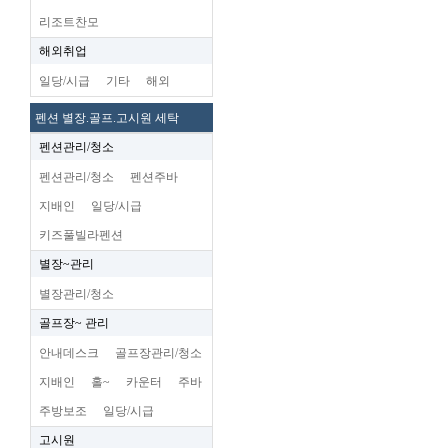
리조트찬모
해외취업
일당/시급
기타
해외
펜션 별장.골프.고시원 세탁
펜션관리/청소
펜션관리/청소
펜션주바
지배인
일당/시급
키즈풀빌라펜션
별장~관리
별장관리/청소
골프장~ 관리
안내데스크
골프장관리/청소
지배인
홀~
카운터
주바
주방보조
일당/시급
고시원