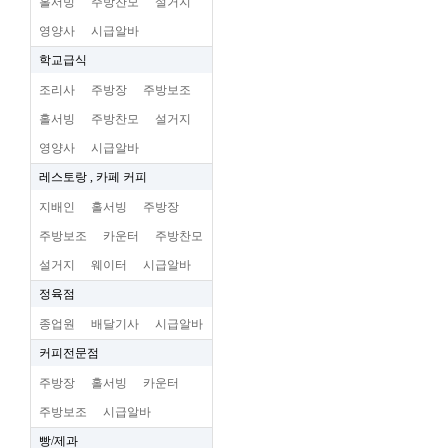
홀서빙
주방찬모
설거지
영양사
시급알바
학교급식
조리사
주방장
주방보조
홀서빙
주방찬모
설거지
영양사
시급알바
레스토랑 , 카페 커피
지배인
홀서빙
주방장
주방보조
카운터
주방찬모
설거지
웨이터
시급알바
정육점
종업원
배달기사
시급알바
커피전문점
주방장
홀서빙
카운터
주방보조
시급알바
빵/제과