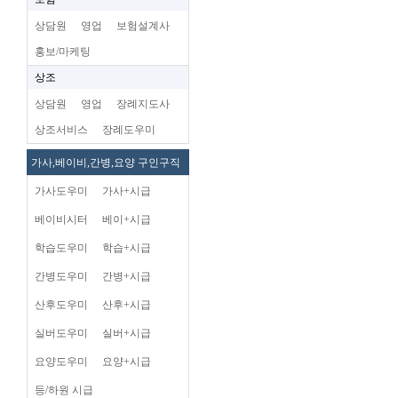
상담원
영업
보험설계사
홍보/마케팅
상조
상담원
영업
장례지도사
상조서비스
장례도우미
가사,베이비,간병,요양 구인구직
가사도우미
가사+시급
베이비시터
베이+시급
학습도우미
학습+시급
간병도우미
간병+시급
산후도우미
산후+시급
실버도우미
실버+시급
요양도우미
요양+시급
등/하원 시급