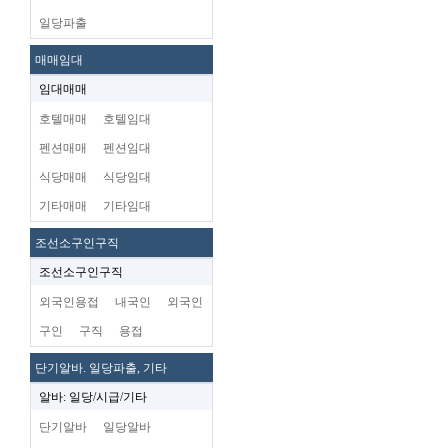
일당파출
매매임대
임대매매
호텔매매
호텔임대
펜션매매
펜션임대
식당매매
식당임대
기타매매
기타임대
조선소구인구직
조선소구인구직
외국인용접
내국인
외국인
구인
구직
용접
단기알바. 일당파출, 기타
알바: 일당/시급/기타
단기알바
일당알바