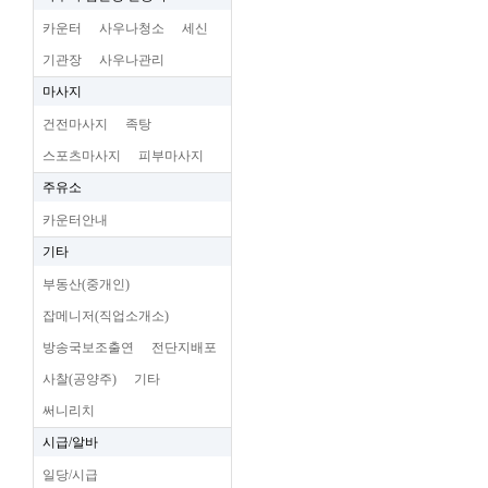
카운터
사우나청소
세신
기관장
사우나관리
마사지
건전마사지
족탕
스포츠마사지
피부마사지
주유소
카운터안내
기타
부동산(중개인)
잡메니저(직업소개소)
방송국보조출연
전단지배포
사찰(공양주)
기타
써니리치
시급/알바
일당/시급