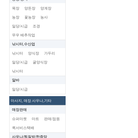
목장
양돈장
양계장
농장
꽃농장
농사
일당/시급
조경
무우 배추작업
낚시터,수산업
낚시터
양식장
가두리
일당/시급
굴양식장
낚시터
알바
일당/시급
마사지, 매장.사우나,기타
매장판매
슈퍼마켓
마트
판매/점원
퀵서비스택배
사우나/찜질방/한증막