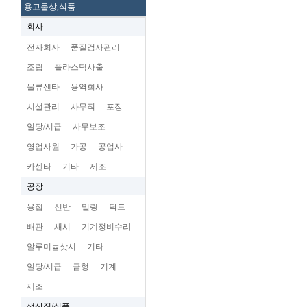
용고물상,식품
회사
전자회사
품질검사관리
조립
플라스틱사출
물류센타
용역회사
시설관리
사무직
포장
일당/시급
사무보조
영업사원
가공
공업사
카센타
기타
제조
공장
용접
선반
밀링
닥트
배관
새시
기계정비수리
알루미늄삿시
기타
일당/시급
금형
기계
제조
생산직/식품