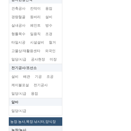
건축공사
칸막이
용접
경량철골
동바리
설비
실내공사
페인트
방수
형틀목수
일용직
조경
타일시공
시설설비
철거
고물상/재활용센타
외국인
일당/시급
공사현장
미장
전기공사/조선소
설비
배관
기공
조공
케이블포설
전기공사
일당/시급
용접
알바
일당/시급
농장.농사,목장.낚시터,양식장
농장/농사