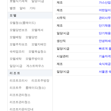
호텔식기세척
일당/시급
제조
가스산업
벨맨
알바
기타
제조
어떤일이
모 텔
사무직
관리사무
모텔청소(룸메이드)
제조
단기채용
모텔당번보조
모텔캐셔
일당/시급
단기채용
모텔베팅
모텔당번
생산직
안녕하세
모텔주차보조
모텔지배인
일당/시급
빠르게 
숙박업조리
모텔욕실청소
시설관리
기술자격
모텔세탁
모텔주방이모
제조
숙식제공
일당/시급
게스트하우스
일당/시급
서울권 
리 조 트
리조트조리사
리조트주방장
리조트주
룸메이드(청소)
리조트관리청소
리조트관리청소
리조트카운터안내