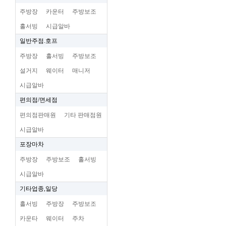
주방장
카운터
주방보조
홀서빙
시급알바
일반주점.호프
주방장
홀서빙
주방보조
설거지
웨이터
매니저
시급알바
편의점/면세점
편의점판매원
기타 판매점원
시급알바
포장마차
주방장
주방보조
홀서빙
시급알바
기타업종,일당
홀서빙
주방장
주방보조
카운타
웨이터
주차