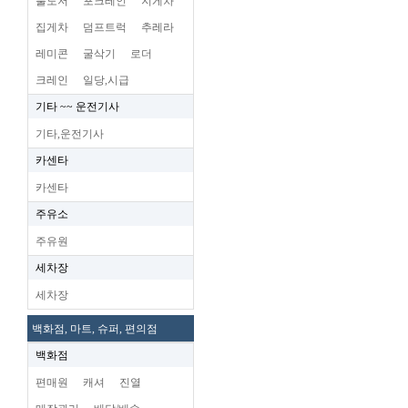
불도저
포크레인
지게차
집게차
덤프트럭
추레라
레미콘
굴삭기
로더
크레인
일당,시급
기타 ~~ 운전기사
기타,운전기사
카센타
카센타
주유소
주유원
세차장
세차장
백화점, 마트, 슈퍼, 편의점
백화점
편매원
캐셔
진열