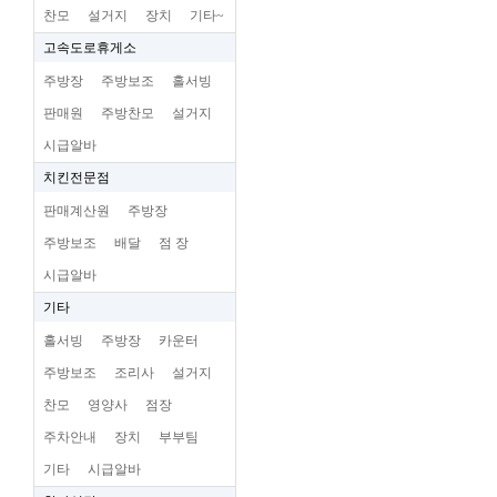
찬모
설거지
장치
기타~
고속도로휴게소
주방장
주방보조
홀서빙
판매원
주방찬모
설거지
시급알바
치킨전문점
판매계산원
주방장
주방보조
배달
점 장
시급알바
기타
홀서빙
주방장
카운터
주방보조
조리사
설거지
찬모
영양사
점장
주차안내
장치
부부팀
기타
시급알바