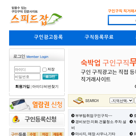
구인구직 직거래
구인광고등록
구직등록무료
저장
회원가입
|
아이디/비번찾기
부부팀취업구인구직~~
호
경비보안.미화.건물청소.주차.설
부
비
마사지, 매장.사우나,기타