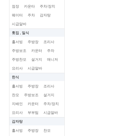
점장
카운타
주차/장치
웨이터
주차
감자탕
시급알바
횟집 , 일식
홀서빙
주방장
조리사
주방보조
카운터
주차
주방찬모
설거지
매니저
요리사
시급알바
한식
홀서빙
주방장
조리사
찬모
주방보조
설거지
지배인
카운터
주차/장치
요리사
부부팀
시급알바
감자탕
홀서빙
주방장
찬모