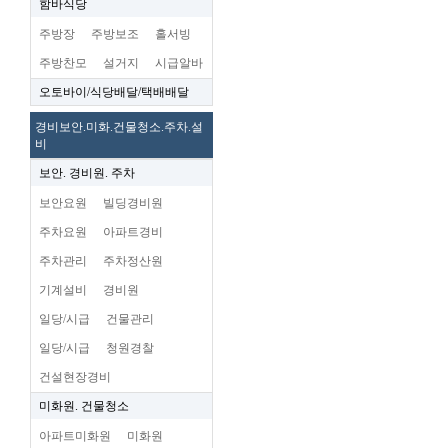
함바식당
주방장
주방보조
홀서빙
주방찬모
설거지
시급알바
오토바이/식당배달/택배배달
경비보안.미화.건물청소.주차.설
비
보안. 경비원. 주차
보안요원
빌딩경비원
주차요원
아파트경비
주차관리
주차정산원
기계설비
경비원
일당/시급
건물관리
일당/시급
청원경찰
건설현장경비
미화원. 건물청소
아파트미화원
미화원