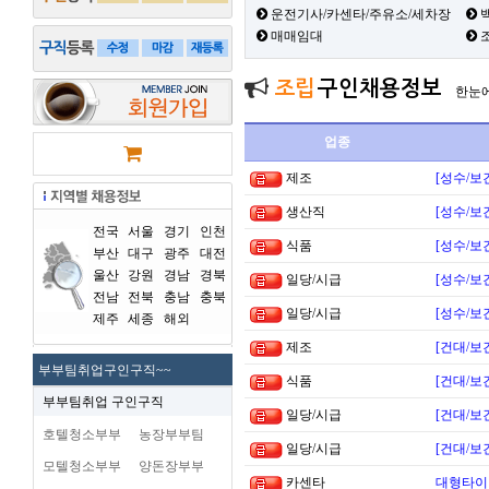
운전기사/카센타/주유소/세차장
백
매매임대
조립
구인채용정보
한눈
업종
제조
[성수/보
생산직
[성수/보
전국
서울
경기
인천
식품
[성수/보
부산
대구
광주
대전
울산
강원
경남
경북
일당/시급
[성수/보
전남
전북
충남
충북
일당/시급
[성수/보
제주
세종
해외
제조
[건대/보
부부팀취업구인구직~~
식품
[건대/보
부부팀취업 구인구직
일당/시급
[건대/보
호텔청소부부
농장부부팀
일당/시급
[건대/보
모텔청소부부
양돈장부부
카센타
대형타이