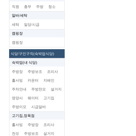
직원
총무
주방
청소
알바/세탁
세탁
일당/시급
캠핑장
캠핑장
식당/구인구직(숙박업식당)
숙박업(내 식당)
주방장
주방보조
조리사
홀서빙
카운터
지배인
주차안내
주방찬모
설거지
영양사
웨이터
고기집
주방이모
시급알바
고기집,정육점
홀서빙
주방장
조리사
찬모
주방보조
설거지