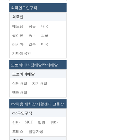
외국인구인구직
외국인
베트남
몽골
태국
필리핀
중국
교포
러시아
일본
미국
기타외국인
오토바이/식당배달/택배배달
오토바이배달
식당배달
치킨배달
택배배달
cnc체용,세차장,재활센터,고물상
cnc구인구직
MCT
선반
밀링
연마
프레스
금형가공