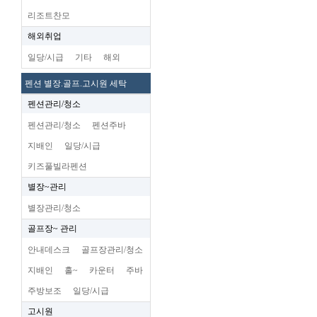
리조트찬모
해외취업
일당/시급
기타
해외
펜션 별장.골프.고시원 세탁
펜션관리/청소
펜션관리/청소
펜션주바
지배인
일당/시급
키즈풀빌라펜션
별장~관리
별장관리/청소
골프장~ 관리
안내데스크
골프장관리/청소
지배인
홀~
카운터
주바
주방보조
일당/시급
고시원