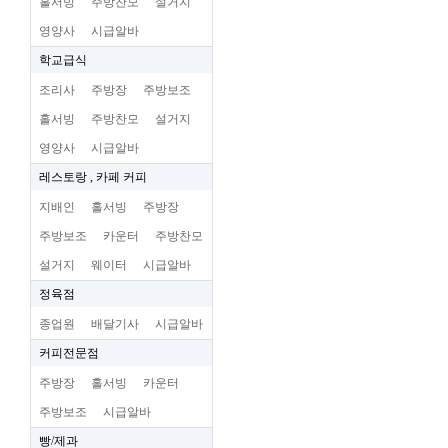
홀서빙
주방찬모
설거지
영양사
시급알바
학교급식
조리사
주방장
주방보조
홀서빙
주방찬모
설거지
영양사
시급알바
레스토랑 , 카페 커피
지배인
홀서빙
주방장
주방보조
카운터
주방찬모
설거지
웨이터
시급알바
정육점
종업원
배달기사
시급알바
커피전문점
주방장
홀서빙
카운터
주방보조
시급알바
빵/제과