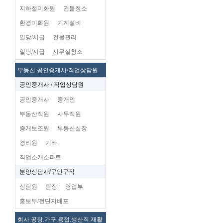
지하철미화원
건물청소
환경미화원
기계설비
일당/시급
건물관리
일당/시급
사무실청소
부동산 공인중개사/직업상담원
공인중개사 / 직업상담원
공인중개사
중개인
부동산직원
사무직원
중개보조원
부동산실장
경리원
기타
직업소개소파트
분양상담사/구인구직
상담원
팀장
영업부
홍보부/전단지배포
회사.공장.가구,용접.생산직.재활