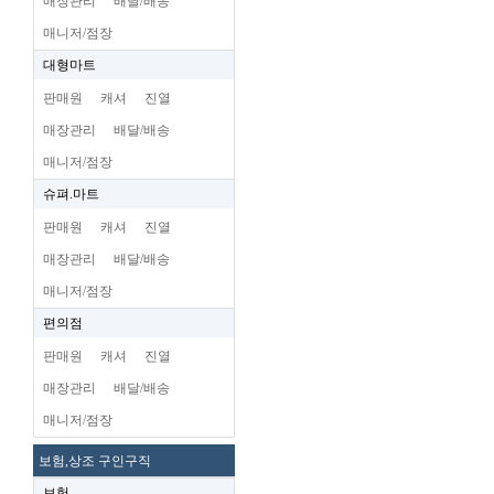
매장관리
배달/배송
매니저/점장
대형마트
판매원
캐셔
진열
매장관리
배달/배송
매니저/점장
슈펴.마트
판매원
캐셔
진열
매장관리
배달/배송
매니저/점장
편의점
판매원
캐셔
진열
매장관리
배달/배송
매니저/점장
보험,상조 구인구직
보험