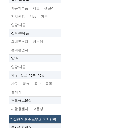
자동차부품
제조
생산직
김치공장
식품
가공
일당/시급
전자/휴대폰
휴대폰조립
반도체
휴대폰검사
알바
일당/시급
가구~씽크~목수~목공
가구
씽크
목수
목공
철재가구
재활용고물상
재활용센타
고물상
건설현장.단순노무.외국인인력
공사현장인력