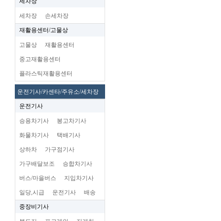
세차장
세차장
손세차장
재활용센터/고물상
고물상
재활용센터
중고재활용센터
플라스틱재활용센터
운전기사/카센타/주유소/세차장
운전기사
승용차기사
봉고차기사
화물차기사
택배기사
상하차
가구점기사
가구배달보조
승합차기사
버스/마을버스
지입차기사
일당,시급
운전기사
배송
중장비기사