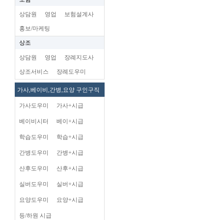
상담원
영업
보험설계사
홍보/마케팅
상조
상담원
영업
장례지도사
상조서비스
장례도우미
가사,베이비,간병,요양 구인구직
가사도우미
가사+시급
베이비시터
베이+시급
학습도우미
학습+시급
간병도우미
간병+시급
산후도우미
산후+시급
실버도우미
실버+시급
요양도우미
요양+시급
등/하원 시급