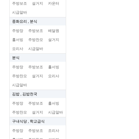
주방보조
설거지
카운터
시급알바
중화요리 , 분식
주방장
주방보조
배달원
홀서빙
주방찬모
설거지
요리사
시급알바
분식
주방장
주방보조
홀서빙
주방찬모
설거지
요리사
시급알바
김밥 , 김밥천국
주방장
주방보조
홀서빙
주방찬모
설거지
시급알바
구내식당 , 학교급식
주방장
주방보조
조리사