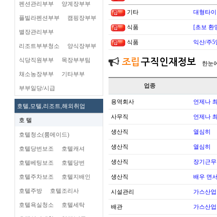
펜션관리부부
양계장부부
기타
대형타이
플빌라펜션부부
캠핑장부부
식품
[초보 환
별장관리부부
식품
익산/주5
리조트부부청소
양식장부부
식당직원부부
목장부부팀
조립
구직인재정보
한눈
채소농장부부
기타부부
업종
부부일당/시급
용역회사
언제나 
호텔,모텔,리조트,해외취업
사무직
언제나 
호 텔
생산직
열심히
호텔청소(룸메이드)
생산직
열심히
호텔당번보조
호텔캐셔
생산직
장기근무
호텔베팅보조
호텔당번
호텔주차보조
호텔지배인
생산직
배우 면
호텔주방
호텔조리사
시설관리
가스산업
호텔욕실청소
호텔세탁
배관
가스산업