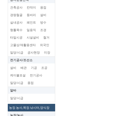
건축공사
칸막이
용접
경량철골
동바리
설비
실내공사
페인트
방수
형틀목수
일용직
조경
타일시공
시설설비
철거
고물상/재활용센타
외국인
일당/시급
공사현장
미장
전기공사/조선소
설비
배관
기공
조공
케이블포설
전기공사
일당/시급
용접
알바
일당/시급
농장.농사,목장.낚시터,양식장
농장/농사