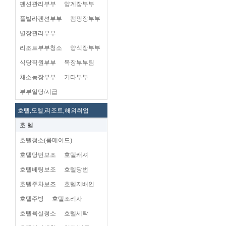
펜션관리부부
양계장부부
플빌라펜션부부
캠핑장부부
별장관리부부
리조트부부청소
양식장부부
식당직원부부
목장부부팀
채소농장부부
기타부부
부부일당/시급
호텔,모텔,리조트,해외취업
호 텔
호텔청소(룸메이드)
호텔당번보조
호텔캐셔
호텔베팅보조
호텔당번
호텔주차보조
호텔지배인
호텔주방
호텔조리사
호텔욕실청소
호텔세탁