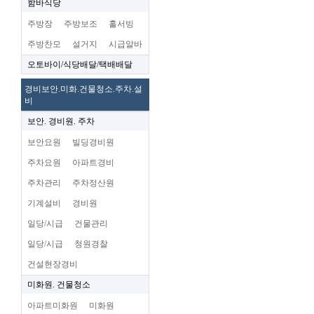
함바식당
주방장
주방보조
홀서빙
주방찬모
설거지
시급알바
오토바이/식당배달/택배배달
경비보안.미화.건물청소.주차.설
비
보안. 경비원. 주차
보안요원
빌딩경비원
주차요원
아파트경비
주차관리
주차정산원
기계설비
경비원
일당/시급
건물관리
일당/시급
청원경찰
건설현장경비
미화원. 건물청소
아파트미화원
미화원