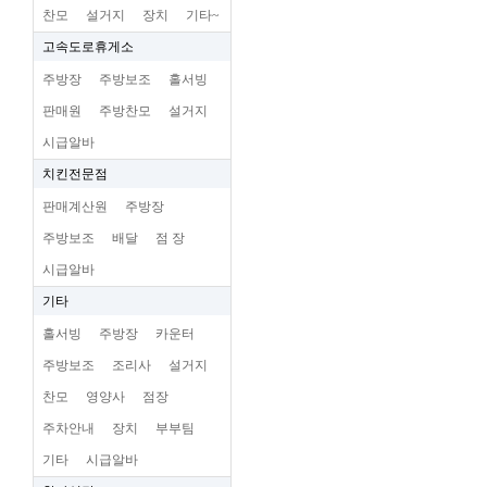
찬모
설거지
장치
기타~
고속도로휴게소
주방장
주방보조
홀서빙
판매원
주방찬모
설거지
시급알바
치킨전문점
판매계산원
주방장
주방보조
배달
점 장
시급알바
기타
홀서빙
주방장
카운터
주방보조
조리사
설거지
찬모
영양사
점장
주차안내
장치
부부팀
기타
시급알바