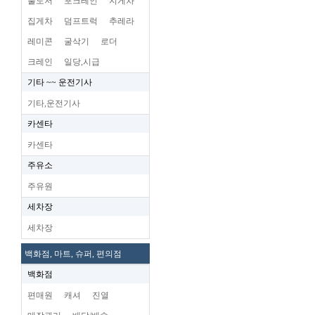
불도저
포크레인
지게차
집게차
덤프트럭
추레라
레미콘
굴삭기
로더
크레인
일당,시급
기타 ~~ 운전기사
기타,운전기사
카센타
카센타
주유소
주유원
세차장
세차장
백화점, 마트, 슈퍼, 편의점
백화점
편매원
캐셔
진열