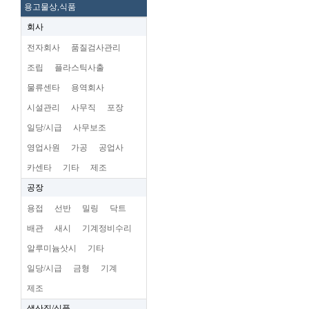
용고물상,식품
회사
전자회사
품질검사관리
조립
플라스틱사출
물류센타
용역회사
시설관리
사무직
포장
일당/시급
사무보조
영업사원
가공
공업사
카센타
기타
제조
공장
용접
선반
밀링
닥트
배관
새시
기계정비수리
알루미늄삿시
기타
일당/시급
금형
기계
제조
생산직/식품