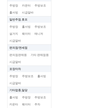
주방장
카운터
주방보조
홀서빙
시급알바
일반주점.호프
주방장
홀서빙
주방보조
설거지
웨이터
매니저
시급알바
편의점/면세점
편의점판매원
기타 판매점원
시급알바
포장마차
주방장
주방보조
홀서빙
시급알바
기타업종,일당
홀서빙
주방장
주방보조
카운타
웨이터
주차