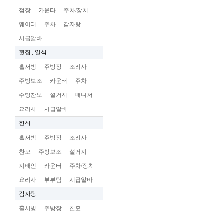
점장
카운타
주차/장치
웨이터
주차
감자탕
시급알바
횟집 , 일식
홀서빙
주방장
조리사
주방보조
카운터
주차
주방찬모
설거지
매니저
요리사
시급알바
한식
홀서빙
주방장
조리사
찬모
주방보조
설거지
지배인
카운터
주차/장치
요리사
부부팀
시급알바
감자탕
홀서빙
주방장
찬모