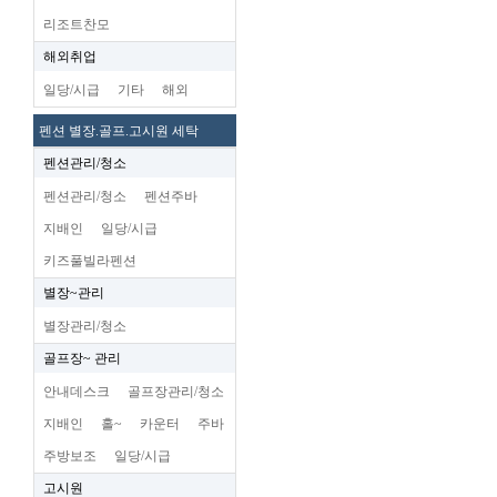
리조트찬모
해외취업
일당/시급
기타
해외
펜션 별장.골프.고시원 세탁
펜션관리/청소
펜션관리/청소
펜션주바
지배인
일당/시급
키즈풀빌라펜션
별장~관리
별장관리/청소
골프장~ 관리
안내데스크
골프장관리/청소
지배인
홀~
카운터
주바
주방보조
일당/시급
고시원