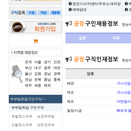
운전기사/카센타/주유소/세차장
백
매매임대
공장
구인채용정보
한눈
업종
제목
공장
구직인재정보
한눈
전국
서울
경기
인천
부산
대구
광주
대전
울산
강원
경남
경북
업종
전남
전북
충남
충북
배관
가스산업
제주
세종
해외
제조
가스산업
부부팀취업구인구직~~
제조
어떤일이
부부팀취업 구인구직
일당/시급
빠르게 
호텔청소부부
농장부부팀
모텔청소부부
양돈장부부