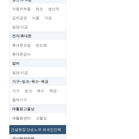
자동차부품
제조
생산직
김치공장
식품
가공
일당/시급
전자/휴대폰
휴대폰조립
반도체
휴대폰검사
알바
일당/시급
가구~씽크~목수~목공
가구
씽크
목수
목공
철재가구
재활용고물상
재활용센타
고물상
건설현장.단순노무.외국인인력
공사현장인력