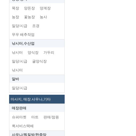
목장
양돈장
양계장
농장
꽃농장
농사
일당/시급
조경
무우 배추작업
낚시터,수산업
낚시터
양식장
가두리
일당/시급
굴양식장
낚시터
알바
일당/시급
마사지, 매장.사우나,기타
매장판매
슈퍼마켓
마트
판매/점원
퀵서비스택배
사우나/찜질방/한증막