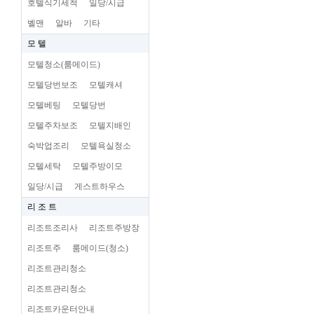
호텔식기세척
일당/시급
벨맨
알바
기타
모 텔
모텔청소(룸메이드)
모텔당번보조
모텔캐셔
모텔베팅
모텔당번
모텔주차보조
모텔지배인
숙박업조리
모텔욕실청소
모텔세탁
모텔주방이모
일당/시급
게스트하우스
리 조 트
리조트조리사
리조트주방장
리조트주
룸메이드(청소)
리조트관리청소
리조트관리청소
리조트카운터안내