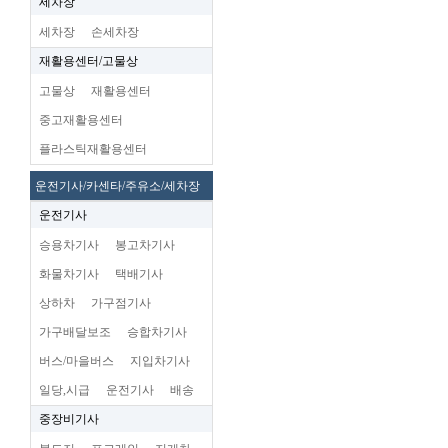
세차장
세차장
손세차장
재활용센터/고물상
고물상
재활용센터
중고재활용센터
플라스틱재활용센터
운전기사/카센타/주유소/세차장
운전기사
승용차기사
봉고차기사
화물차기사
택배기사
상하차
가구점기사
가구배달보조
승합차기사
버스/마을버스
지입차기사
일당,시급
운전기사
배송
중장비기사