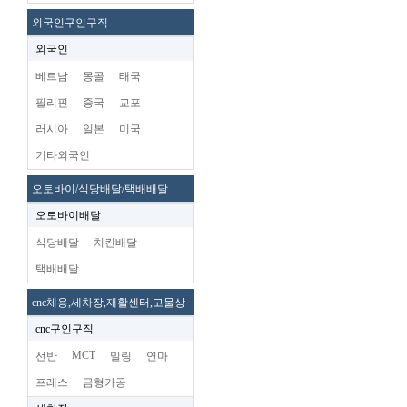
외국인구인구직
외국인
베트남
몽골
태국
필리핀
중국
교포
러시아
일본
미국
기타외국인
오토바이/식당배달/택배배달
오토바이배달
식당배달
치킨배달
택배배달
cnc체용,세차장,재활센터,고물상
cnc구인구직
MCT
선반
밀링
연마
프레스
금형가공