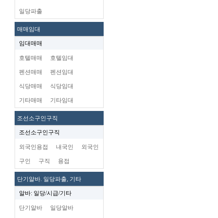
일당파출
매매임대
임대매매
호텔매매
호텔임대
펜션매매
펜션임대
식당매매
식당임대
기타매매
기타임대
조선소구인구직
조선소구인구직
외국인용접
내국인
외국인
구인
구직
용접
단기알바. 일당파출, 기타
알바: 일당/시급/기타
단기알바
일당알바