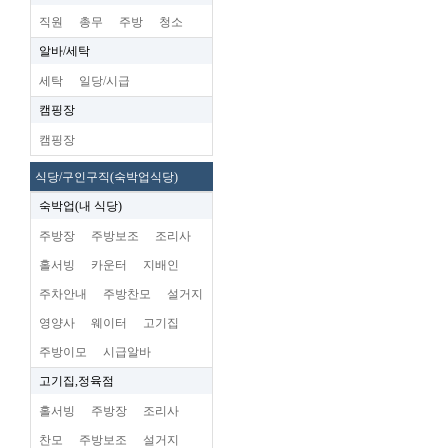
직원
총무
주방
청소
알바/세탁
세탁
일당/시급
캠핑장
캠핑장
식당/구인구직(숙박업식당)
숙박업(내 식당)
주방장
주방보조
조리사
홀서빙
카운터
지배인
주차안내
주방찬모
설거지
영양사
웨이터
고기집
주방이모
시급알바
고기집,정육점
홀서빙
주방장
조리사
찬모
주방보조
설거지