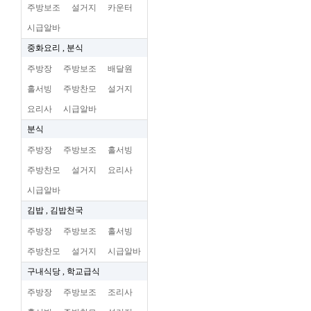
주방보조
설거지
카운터
시급알바
중화요리 , 분식
주방장
주방보조
배달원
홀서빙
주방찬모
설거지
요리사
시급알바
분식
주방장
주방보조
홀서빙
주방찬모
설거지
요리사
시급알바
김밥 , 김밥천국
주방장
주방보조
홀서빙
주방찬모
설거지
시급알바
구내식당 , 학교급식
주방장
주방보조
조리사