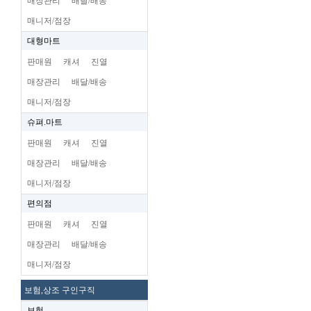
매장관리
배달/배송
매니저/점장
대형마트
판매원
캐셔
진열
매장관리
배달/배송
매니저/점장
슈펴.마트
판매원
캐셔
진열
매장관리
배달/배송
매니저/점장
편의점
판매원
캐셔
진열
매장관리
배달/배송
매니저/점장
보험,상조 구인구직
보험