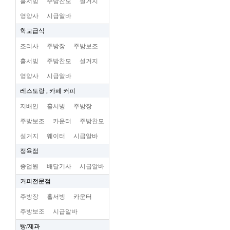
홀서빙
주방찬모
설거지
영양사
시급알바
학교급식
조리사
주방장
주방보조
홀서빙
주방찬모
설거지
영양사
시급알바
레스토랑 , 카페 커피
지배인
홀서빙
주방장
주방보조
카운터
주방찬모
설거지
웨이터
시급알바
정육점
종업원
배달기사
시급알바
커피전문점
주방장
홀서빙
카운터
주방보조
시급알바
빵/제과