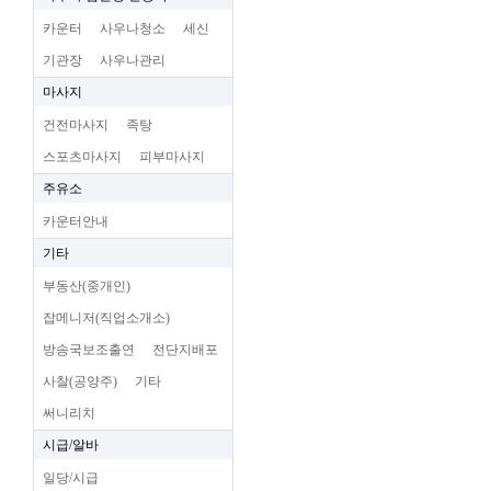
카운터
사우나청소
세신
기관장
사우나관리
마사지
건전마사지
족탕
스포츠마사지
피부마사지
주유소
카운터안내
기타
부동산(중개인)
잡메니저(직업소개소)
방송국보조출연
전단지배포
사찰(공양주)
기타
써니리치
시급/알바
일당/시급