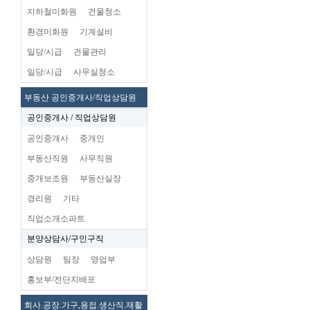
지하철미화원
건물청소
환경미화원
기계설비
일당/시급
건물관리
일당/시급
사무실청소
부동산 공인중개사/직업상담원
공인중개사 / 직업상담원
공인중개사
중개인
부동산직원
사무직원
중개보조원
부동산실장
경리원
기타
직업소개소파트
분양상담사/구인구직
상담원
팀장
영업부
홍보부/전단지배포
회사.공장.가구,용접.생산직.재활