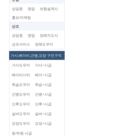
상담원
영업
보험설계사
홍보/마케팅
상조
상담원
영업
장례지도사
상조서비스
장례도우미
가사,베이비,간병,요양 구인구직
가사도우미
가사+시급
베이비시터
베이+시급
학습도우미
학습+시급
간병도우미
간병+시급
산후도우미
산후+시급
실버도우미
실버+시급
요양도우미
요양+시급
등/하원 시급