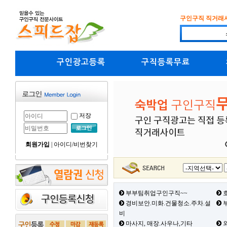
구인구직 직거래
구인광고등록
구직등록무료
저장
회원가입
|
아이디/비번찾기
부부팀취업구인구직~~
호
경비보안.미화.건물청소.주차.설
부
비
마사지, 매장.사우나,기타