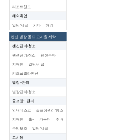
리조트찬모
해외취업
일당/시급
기타
해외
펜션 별장.골프.고시원 세탁
펜션관리/청소
펜션관리/청소
펜션주바
지배인
일당/시급
키즈풀빌라펜션
별장~관리
별장관리/청소
골프장~ 관리
안내데스크
골프장관리/청소
지배인
홀~
카운터
주바
주방보조
일당/시급
고시원