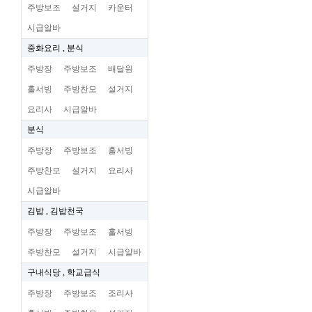
주방보조
설거지
카운터
시급알바
중화요리 , 분식
주방장
주방보조
배달원
홀서빙
주방찬모
설거지
요리사
시급알바
분식
주방장
주방보조
홀서빙
주방찬모
설거지
요리사
시급알바
김밥 , 김밥천국
주방장
주방보조
홀서빙
주방찬모
설거지
시급알바
구내식당 , 학교급식
주방장
주방보조
조리사