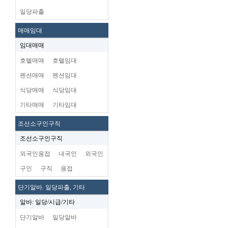
일당파출
매매임대
임대매매
호텔매매
호텔임대
펜션매매
펜션임대
식당매매
식당임대
기타매매
기타임대
조선소구인구직
조선소구인구직
외국인용접
내국인
외국인
구인
구직
용접
단기알바. 일당파출, 기타
알바: 일당/시급/기타
단기알바
일당알바