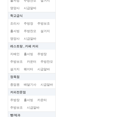
홀서빙
주방찬모
설거지
영양사
시급알바
학교급식
조리사
주방장
주방보조
홀서빙
주방찬모
설거지
영양사
시급알바
레스토랑 , 카페 커피
지배인
홀서빙
주방장
주방보조
카운터
주방찬모
설거지
웨이터
시급알바
정육점
종업원
배달기사
시급알바
커피전문점
주방장
홀서빙
카운터
주방보조
시급알바
빵/제과