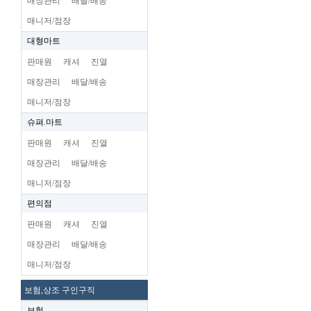
매장관리
배달/배송
매니저/점장
대형마트
판매원
캐셔
진열
매장관리
배달/배송
매니저/점장
슈펴.마트
판매원
캐셔
진열
매장관리
배달/배송
매니저/점장
편의점
판매원
캐셔
진열
매장관리
배달/배송
매니저/점장
보험,상조 구인구직
보험