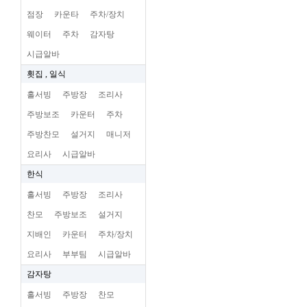
점장
카운타
주차/장치
웨이터
주차
감자탕
시급알바
횟집 , 일식
홀서빙
주방장
조리사
주방보조
카운터
주차
주방찬모
설거지
매니저
요리사
시급알바
한식
홀서빙
주방장
조리사
찬모
주방보조
설거지
지배인
카운터
주차/장치
요리사
부부팀
시급알바
감자탕
홀서빙
주방장
찬모