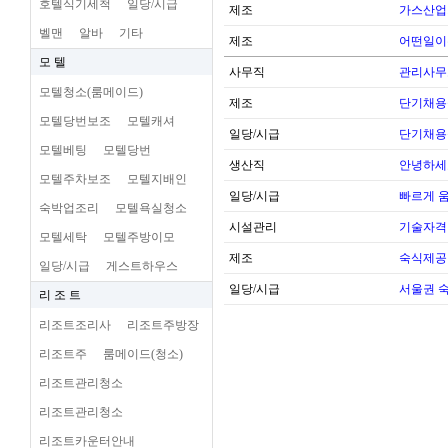
호텔식기세척
일당/시급
제조
가스산업
벨맨
알바
기타
제조
어떤일이
모 텔
사무직
관리사무
모텔청소(룸메이드)
제조
단기채용
모텔당번보조
모텔캐셔
일당/시급
단기채용
모텔베팅
모텔당번
생산직
안녕하세
모텔주차보조
모텔지배인
일당/시급
빠르게 
숙박업조리
모텔욕실청소
시설관리
기술자격
모텔세탁
모텔주방이모
제조
숙식제공
일당/시급
게스트하우스
일당/시급
서울권 
리 조 트
리조트조리사
리조트주방장
리조트주
룸메이드(청소)
리조트관리청소
리조트관리청소
리조트카운터안내