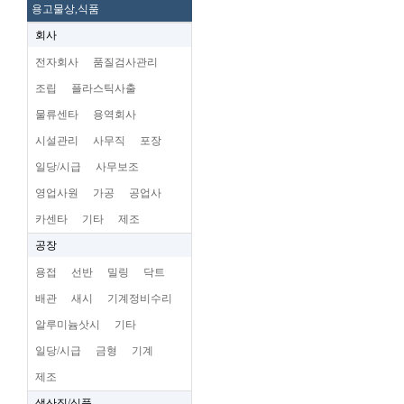
용고물상,식품
회사
전자회사
품질검사관리
조립
플라스틱사출
물류센타
용역회사
시설관리
사무직
포장
일당/시급
사무보조
영업사원
가공
공업사
카센타
기타
제조
공장
용접
선반
밀링
닥트
배관
새시
기계정비수리
알루미늄삿시
기타
일당/시급
금형
기계
제조
생산직/식품