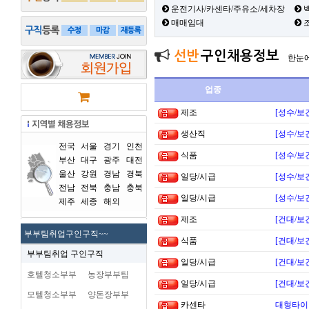
운전기사/카센타/주유소/세차장
백
매매임대
선반
구인채용정보
한눈
업종
제조
[성수/보
생산직
[성수/보
전국
서울
경기
인천
식품
[성수/보
부산
대구
광주
대전
울산
강원
경남
경북
일당/시급
[성수/보
전남
전북
충남
충북
일당/시급
[성수/보
제주
세종
해외
제조
[건대/보
부부팀취업구인구직~~
식품
[건대/보
부부팀취업 구인구직
일당/시급
[건대/보
호텔청소부부
농장부부팀
일당/시급
[건대/보
모텔청소부부
양돈장부부
카센타
대형타이