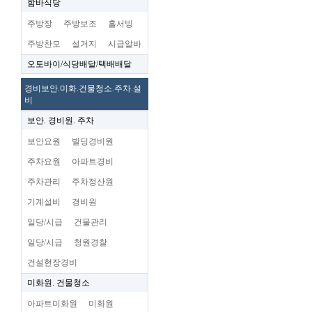
함바식당
주방장
주방보조
홀서빙
주방찬모
설거지
시급알바
오토바이/식당배달/택배배달
경비보안.미화.건물청소.주차.설
비
보안. 경비원. 주차
보안요원
빌딩경비원
주차요원
아파트경비
주차관리
주차정산원
기계설비
경비원
일당/시급
건물관리
일당/시급
청원경찰
건설현장경비
미화원. 건물청소
아파트미화원
미화원