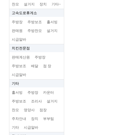
찬모
설거지
장치
기타~
고속도로휴게소
주방장
주방보조
홀서빙
판매원
주방찬모
설거지
시급알바
치킨전문점
판매계산원
주방장
주방보조
배달
점 장
시급알바
기타
홀서빙
주방장
카운터
주방보조
조리사
설거지
찬모
영양사
점장
주차안내
장치
부부팀
기타
시급알바