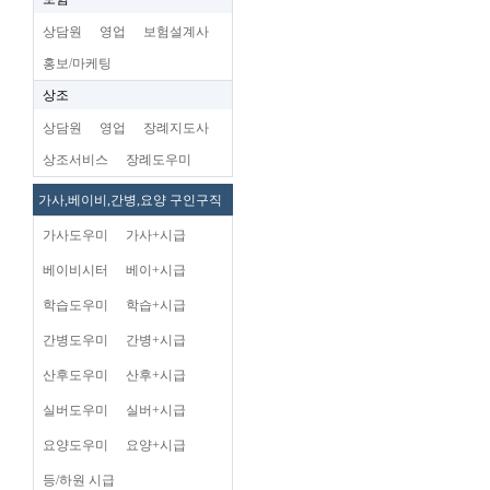
상담원
영업
보험설계사
홍보/마케팅
상조
상담원
영업
장례지도사
상조서비스
장례도우미
가사,베이비,간병,요양 구인구직
가사도우미
가사+시급
베이비시터
베이+시급
학습도우미
학습+시급
간병도우미
간병+시급
산후도우미
산후+시급
실버도우미
실버+시급
요양도우미
요양+시급
등/하원 시급