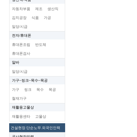
자동차부품
제조
생산직
김치공장
식품
가공
일당/시급
전자/휴대폰
휴대폰조립
반도체
휴대폰검사
알바
일당/시급
가구~씽크~목수~목공
가구
씽크
목수
목공
철재가구
재활용고물상
재활용센타
고물상
건설현장.단순노무.외국인인력
공사현장인력