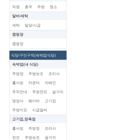
직원
총무
주방
청소
알바/세탁
세탁
일당/시급
캠핑장
캠핑장
식당/구인구직(숙박업식당)
숙박업(내 식당)
주방장
주방보조
조리사
홀서빙
카운터
지배인
주차안내
주방찬모
설거지
영양사
웨이터
고기집
주방이모
시급알바
고기집,정육점
홀서빙
주방장
조리사
찬모
주방보조
설거지