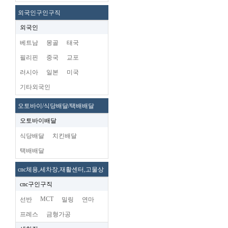
외국인구인구직
외국인
베트남
몽골
태국
필리핀
중국
교포
러시아
일본
미국
기타외국인
오토바이/식당배달/택배배달
오토바이배달
식당배달
치킨배달
택배배달
cnc체용,세차장,재활센터,고물상
cnc구인구직
MCT
선반
밀링
연마
프레스
금형가공