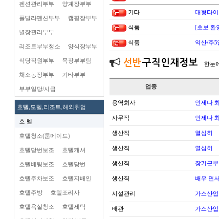
펜션관리부부
양계장부부
기타
대형타이
플빌라펜션부부
캠핑장부부
식품
[초보 환
별장관리부부
식품
익산/주5
리조트부부청소
양식장부부
식당직원부부
목장부부팀
선반
구직인재정보
한눈
채소농장부부
기타부부
업종
부부일당/시급
용역회사
언제나 
호텔,모텔,리조트,해외취업
사무직
언제나 
호 텔
생산직
열심히
호텔청소(룸메이드)
생산직
열심히
호텔당번보조
호텔캐셔
생산직
장기근무
호텔베팅보조
호텔당번
호텔주차보조
호텔지배인
생산직
배우 면
호텔주방
호텔조리사
시설관리
가스산업
호텔욕실청소
호텔세탁
배관
가스산업