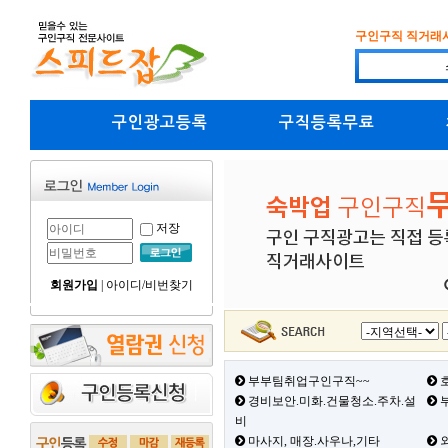
구인구직 직거래
구인광고등록
구직등록무료
저장
회원가입
|
아이디/비번찾기
부부팀취업구인구직~~
호
경비보안.미화.건물청소.주차.설
부
비
마사지, 매장.사우나,기타