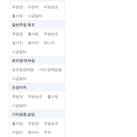
주방장
카운터
주방보조
홀서빙
시급알바
일반주점.호프
주방장
홀서빙
주방보조
설거지
웨이터
매니저
시급알바
편의점/면세점
편의점판매원
기타 판매점원
시급알바
포장마차
주방장
주방보조
홀서빙
시급알바
기타업종,일당
홀서빙
주방장
주방보조
카운타
웨이터
주차