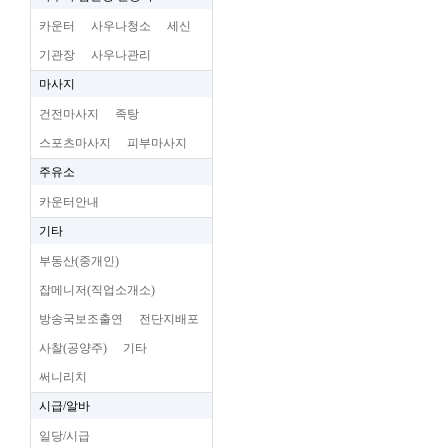
카운터
사우나청소
세신
기관장
사우나관리
마사지
건전마사지
족탕
스포츠마사지
피부마사지
주유소
카운터안내
기타
부동산(중개인)
잡메니저(직업소개소)
방송국보조출연
전단지배포
사찰(공양주)
기타
써니리치
시급/알바
일당/시급