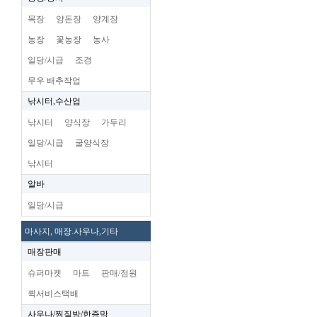
목장
양돈장
양계장
농장
꽃농장
농사
일당/시급
조경
무우 배추작업
낚시터,수산업
낚시터
양식장
가두리
일당/시급
굴양식장
낚시터
알바
일당/시급
마사지, 매장.사우나,기타
매장판매
슈퍼마켓
마트
판매/점원
퀵서비스택배
사우나/찜질방/한증막