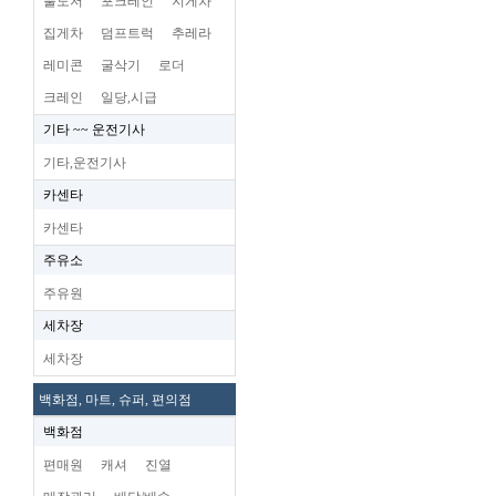
불도저
포크레인
지게차
집게차
덤프트럭
추레라
레미콘
굴삭기
로더
크레인
일당,시급
기타 ~~ 운전기사
기타,운전기사
카센타
카센타
주유소
주유원
세차장
세차장
백화점, 마트, 슈퍼, 편의점
백화점
편매원
캐셔
진열