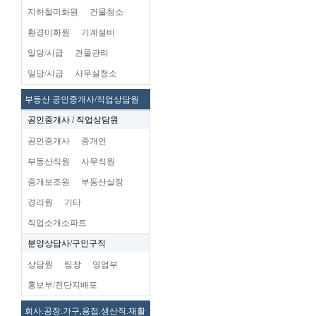
지하철미화원
건물청소
환경미화원
기계설비
일당/시급
건물관리
일당/시급
사무실청소
부동산 공인중개사/직업상담원
공인중개사 / 직업상담원
공인중개사
중개인
부동산직원
사무직원
중개보조원
부동산실장
경리원
기타
직업소개소파트
분양상담사/구인구직
상담원
팀장
영업부
홍보부/전단지배포
회사.공장.가구,용접.생산직.재활