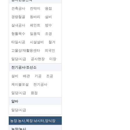
건축공사
칸막이
용접
경량철골
동바리
설비
실내공사
페인트
방수
형틀목수
일용직
조경
타일시공
시설설비
철거
고물상/재활용센타
외국인
일당/시급
공사현장
미장
전기공사/조선소
설비
배관
기공
조공
케이블포설
전기공사
일당/시급
용접
알바
일당/시급
농장.농사,목장.낚시터,양식장
농장/농사