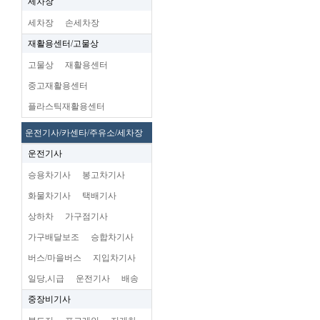
세차장
세차장
손세차장
재활용센터/고물상
고물상
재활용센터
중고재활용센터
플라스틱재활용센터
운전기사/카센타/주유소/세차장
운전기사
승용차기사
봉고차기사
화물차기사
택배기사
상하차
가구점기사
가구배달보조
승합차기사
버스/마을버스
지입차기사
일당,시급
운전기사
배송
중장비기사