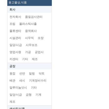
용고물상,식품
회사
전자회사
품질검사관리
조립
플라스틱사출
물류센타
용역회사
시설관리
사무직
포장
일당/시급
사무보조
영업사원
가공
공업사
카센타
기타
제조
공장
용접
선반
밀링
닥트
배관
새시
기계정비수리
알루미늄삿시
기타
일당/시급
금형
기계
제조
생산직/식품