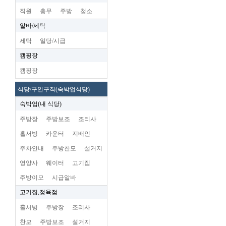
직원
총무
주방
청소
알바/세탁
세탁
일당/시급
캠핑장
캠핑장
식당/구인구직(숙박업식당)
숙박업(내 식당)
주방장
주방보조
조리사
홀서빙
카운터
지배인
주차안내
주방찬모
설거지
영양사
웨이터
고기집
주방이모
시급알바
고기집,정육점
홀서빙
주방장
조리사
찬모
주방보조
설거지