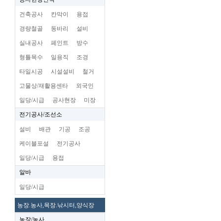
건축공사
칸막이
용접
경량철골
동바리
설비
실내공사
페인트
방수
형틀목수
일용직
조경
타일시공
시설설비
철거
고물상/재활용센타
외국인
일당/시급
공사현장
미장
전기공사/조선소
설비
배관
기공
조공
케이블포설
전기공사
일당/시급
용접
알바
일당/시급
농장.농사,목장.낚시터,양식장
농장/농사