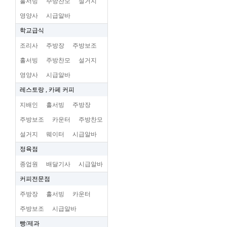
홀서빙
주방찬모
설거지
영양사
시급알바
학교급식
조리사
주방장
주방보조
홀서빙
주방찬모
설거지
영양사
시급알바
레스토랑 , 카페 커피
지배인
홀서빙
주방장
주방보조
카운터
주방찬모
설거지
웨이터
시급알바
정육점
종업원
배달기사
시급알바
커피전문점
주방장
홀서빙
카운터
주방보조
시급알바
빵/제과