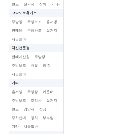
찬모
설거지
장치
기타~
고속도로휴게소
주방장
주방보조
홀서빙
판매원
주방찬모
설거지
시급알바
치킨전문점
판매계산원
주방장
주방보조
배달
점 장
시급알바
기타
홀서빙
주방장
카운터
주방보조
조리사
설거지
찬모
영양사
점장
주차안내
장치
부부팀
기타
시급알바