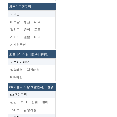
외국인구인구직
외국인
베트남
몽골
태국
필리핀
중국
교포
러시아
일본
미국
기타외국인
오토바이/식당배달/택배배달
오토바이배달
식당배달
치킨배달
택배배달
cnc체용,세차장,재활센터,고물상
cnc구인구직
MCT
선반
밀링
연마
프레스
금형가공