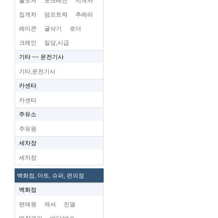
불도저
포크레인
지게차
집게차
덤프트럭
추레라
레미콘
굴삭기
로더
크레인
일당,시급
기타 ~~ 운전기사
기타,운전기사
카센타
카센타
주유소
주유원
세차장
세차장
백화점, 마트, 슈퍼, 편의점
백화점
편매원
캐셔
진열