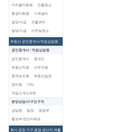
지하철미화원
건물청소
환경미화원
기계설비
일당/시급
건물관리
일당/시급
사무실청소
부동산 공인중개사/직업상담원
공인중개사 / 직업상담원
공인중개사
중개인
부동산직원
사무직원
중개보조원
부동산실장
경리원
기타
직업소개소파트
분양상담사/구인구직
상담원
팀장
영업부
홍보부/전단지배포
회사.공장.가구,용접.생산직.재활