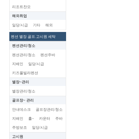
리조트찬모
해외취업
일당/시급
기타
해외
펜션 별장.골프.고시원 세탁
펜션관리/청소
펜션관리/청소
펜션주바
지배인
일당/시급
키즈풀빌라펜션
별장~관리
별장관리/청소
골프장~ 관리
안내데스크
골프장관리/청소
지배인
홀~
카운터
주바
주방보조
일당/시급
고시원