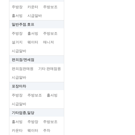
주방장
카운터
주방보조
홀서빙
시급알바
일반주점.호프
주방장
홀서빙
주방보조
설거지
웨이터
매니저
시급알바
편의점/면세점
편의점판매원
기타 판매점원
시급알바
포장마차
주방장
주방보조
홀서빙
시급알바
기타업종,일당
홀서빙
주방장
주방보조
카운타
웨이터
주차