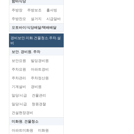
함바식당
주방장
주방보조
홀서빙
주방찬모
설거지
시급알바
오토바이/식당배달/택배배달
경비보안.미화.건물청소.주차.설
비
보안. 경비원. 주차
보안요원
빌딩경비원
주차요원
아파트경비
주차관리
주차정산원
기계설비
경비원
일당/시급
건물관리
일당/시급
청원경찰
건설현장경비
미화원. 건물청소
아파트미화원
미화원