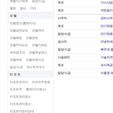
호텔식기세척
일당/시급
제조
가스산업
벨맨
알바
기타
제조
어떤일이
모 텔
사무직
관리사무
모텔청소(룸메이드)
제조
단기채용
모텔당번보조
모텔캐셔
일당/시급
단기채용
모텔베팅
모텔당번
생산직
안녕하세
모텔주차보조
모텔지배인
일당/시급
빠르게 
숙박업조리
모텔욕실청소
시설관리
기술자격
모텔세탁
모텔주방이모
제조
숙식제공
일당/시급
게스트하우스
일당/시급
서울권 
리 조 트
리조트조리사
리조트주방장
리조트주
룸메이드(청소)
리조트관리청소
리조트관리청소
리조트카운터안내