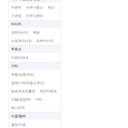
카운터
사우나청소
세신
기관장
사우나관리
마사지
건전마사지
족탕
스포츠마사지
피부마사지
주유소
카운터안내
기타
부동산(중개인)
잡메니저(직업소개소)
방송국보조출연
전단지배포
사찰(공양주)
기타
써니리치
시급/알바
일당/시급