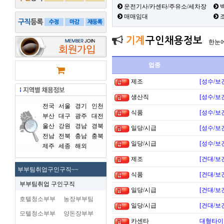
운전기사/카센타/주유소/세차장
백
매매임대
기계
구인채용정보
한눈
업종
제조
[성수/보
생산직
[성수/보
전국
서울
경기
인천
식품
[성수/보
부산
대구
광주
대전
울산
강원
경남
경북
일당/시급
[성수/보
전남
전북
충남
충북
일당/시급
[성수/보
제주
세종
해외
제조
[건대/보
부부팀취업구인구직~~
식품
[건대/보
부부팀취업 구인구직
일당/시급
[건대/보
호텔청소부부
농장부부팀
일당/시급
[건대/보
모텔청소부부
양돈장부부
카센타
대형타이