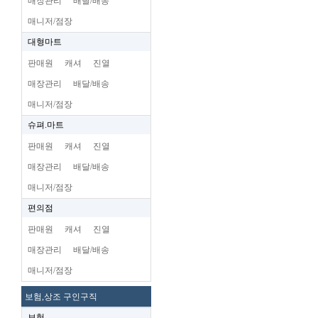
매장관리
배달/배송
매니저/점장
대형마트
판매원
캐셔
진열
매장관리
배달/배송
매니저/점장
슈펴.마트
판매원
캐셔
진열
매장관리
배달/배송
매니저/점장
편의점
판매원
캐셔
진열
매장관리
배달/배송
매니저/점장
보험,상조 구인구직
보험