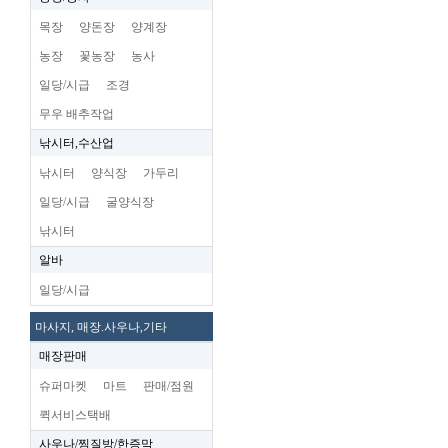
목장
양돈장
양계장
농장
꽃농장
농사
일당/시급
조경
무우 배추작업
낚시터,수산업
낚시터
양식장
가두리
일당/시급
굴양식장
낚시터
알바
일당/시급
마사지, 매장.사우나,기타
매장판매
슈퍼마켓
마트
판매/점원
퀵서비스택배
사우나/찜질방/한증막