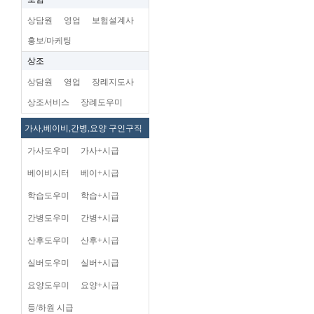
상담원
영업
보험설계사
홍보/마케팅
상조
상담원
영업
장례지도사
상조서비스
장례도우미
가사,베이비,간병,요양 구인구직
가사도우미
가사+시급
베이비시터
베이+시급
학습도우미
학습+시급
간병도우미
간병+시급
산후도우미
산후+시급
실버도우미
실버+시급
요양도우미
요양+시급
등/하원 시급