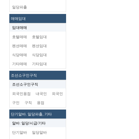
일당파출
매매임대
임대매매
호텔매매
호텔임대
펜션매매
펜션임대
식당매매
식당임대
기타매매
기타임대
조선소구인구직
조선소구인구직
외국인용접
내국인
외국인
구인
구직
용접
단기알바. 일당파출, 기타
알바: 일당/시급/기타
단기알바
일당알바