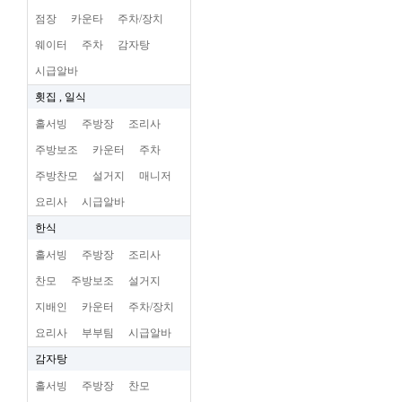
점장
카운타
주차/장치
웨이터
주차
감자탕
시급알바
횟집 , 일식
홀서빙
주방장
조리사
주방보조
카운터
주차
주방찬모
설거지
매니저
요리사
시급알바
한식
홀서빙
주방장
조리사
찬모
주방보조
설거지
지배인
카운터
주차/장치
요리사
부부팀
시급알바
감자탕
홀서빙
주방장
찬모