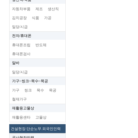
자동차부품
제조
생산직
김치공장
식품
가공
일당/시급
전자/휴대폰
휴대폰조립
반도체
휴대폰검사
알바
일당/시급
가구~씽크~목수~목공
가구
씽크
목수
목공
철재가구
재활용고물상
재활용센타
고물상
건설현장.단순노무.외국인인력
공사현장인력