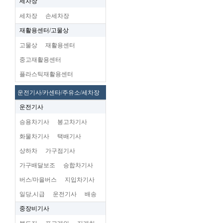
세차장
세차장
손세차장
재활용센터/고물상
고물상
재활용센터
중고재활용센터
플라스틱재활용센터
운전기사/카센타/주유소/세차장
운전기사
승용차기사
봉고차기사
화물차기사
택배기사
상하차
가구점기사
가구배달보조
승합차기사
버스/마을버스
지입차기사
일당,시급
운전기사
배송
중장비기사