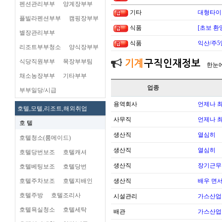
펜션관리부부
양계장부부
기타
대형타이
플빌라펜션부부
캠핑장부부
식품
[초보 환
별장관리부부
식품
익산/주5
리조트부부청소
양식장부부
식당직원부부
목장부부팀
기계
구직인재정보
한눈
채소농장부부
기타부부
업종
부부일당/시급
용역회사
언제나 
호텔,모텔,리조트,해외취업
사무직
언제나 
호 텔
생산직
열심히
호텔청소(룸메이드)
생산직
열심히
호텔당번보조
호텔캐셔
생산직
장기근무
호텔베팅보조
호텔당번
호텔주차보조
호텔지배인
생산직
배우 면
호텔주방
호텔조리사
시설관리
가스산업
호텔욕실청소
호텔세탁
배관
가스산업