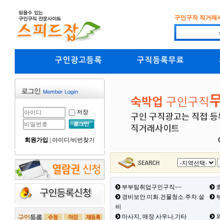
구인구직 직거래
구인광고등록
구직등록무료
저장
회원가입
|
아이디/비번찾기
부부팀취업구인구직~~
호
경비보안.미화.건물청소.주차.설
부
비
마사지, 매장.사우나,기타