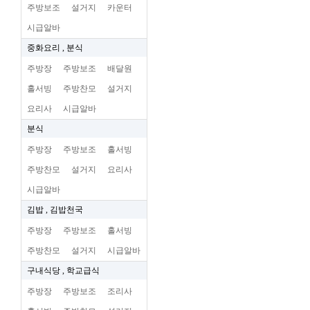
주방보조
설거지
카운터
시급알바
중화요리 , 분식
주방장
주방보조
배달원
홀서빙
주방찬모
설거지
요리사
시급알바
분식
주방장
주방보조
홀서빙
주방찬모
설거지
요리사
시급알바
김밥 , 김밥천국
주방장
주방보조
홀서빙
주방찬모
설거지
시급알바
구내식당 , 학교급식
주방장
주방보조
조리사