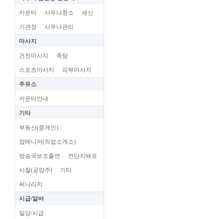
카운터
사우나청소
세신
기관장
사우나관리
마사지
건전마사지
족탕
스포츠마사지
피부마사지
주유소
카운터안내
기타
부동산(중개인)
잡메니저(직업소개소)
방송국보조출연
전단지배포
사찰(공양주)
기타
써니리치
시급/알바
일당/시급