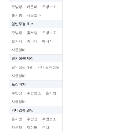
주방장
카운터
주방보조
홀서빙
시급알바
일반주점.호프
주방장
홀서빙
주방보조
설거지
웨이터
매니저
시급알바
편의점/면세점
편의점판매원
기타 판매점원
시급알바
포장마차
주방장
주방보조
홀서빙
시급알바
기타업종,일당
홀서빙
주방장
주방보조
카운타
웨이터
주차