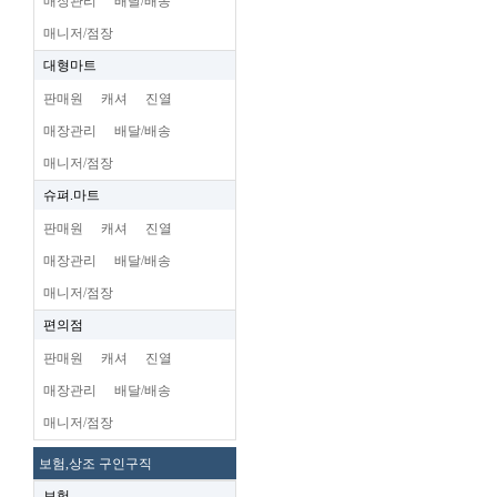
매장관리
배달/배송
매니저/점장
대형마트
판매원
캐셔
진열
매장관리
배달/배송
매니저/점장
슈펴.마트
판매원
캐셔
진열
매장관리
배달/배송
매니저/점장
편의점
판매원
캐셔
진열
매장관리
배달/배송
매니저/점장
보험,상조 구인구직
보험