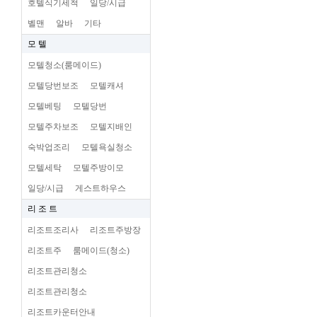
호텔식기세척
일당/시급
벨맨
알바
기타
모 텔
모텔청소(룸메이드)
모텔당번보조
모텔캐셔
모텔베팅
모텔당번
모텔주차보조
모텔지배인
숙박업조리
모텔욕실청소
모텔세탁
모텔주방이모
일당/시급
게스트하우스
리 조 트
리조트조리사
리조트주방장
리조트주
룸메이드(청소)
리조트관리청소
리조트관리청소
리조트카운터안내