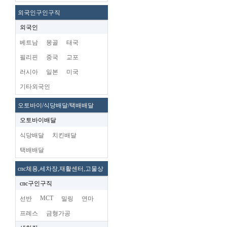
외국인구인구직
외국인
베트남
몽골
태국
필리핀
중국
교포
러시아
일본
미국
기타외국인
오토바이/식당배달/택배배달
오토바이배달
식당배달
치킨배달
택배배달
cnc체용,세차장,재활센터,고물상
cnc구인구직
MCT
선반
밀링
연마
프레스
금형가공