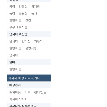
목장
양돈장
양계장
농장
꽃농장
농사
일당/시급
조경
무우 배추작업
낚시터,수산업
낚시터
양식장
가두리
일당/시급
굴양식장
낚시터
알바
일당/시급
마사지, 매장.사우나,기타
매장판매
슈퍼마켓
마트
판매/점원
퀵서비스택배
사우나/찜질방/한증막