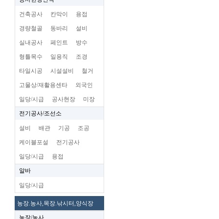
건축공사
칸막이
용접
경량철골
동바리
설비
실내공사
페인트
방수
형틀목수
일용직
조경
타일시공
시설설비
철거
고물상/재활용센타
외국인
일당/시급
공사현장
미장
전기공사/조선소
설비
배관
기공
조공
케이블포설
전기공사
일당/시급
용접
알바
일당/시급
농장.농사,목장.낚시터,양식장
농장/농사