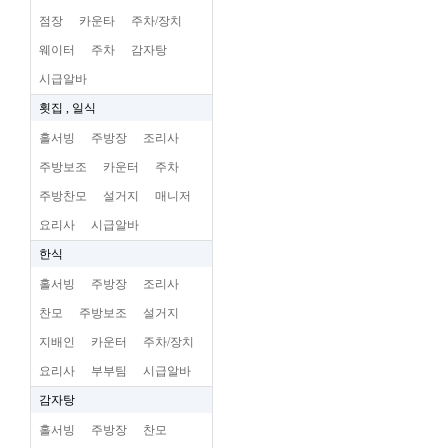
점장
카운타
주차/장치
웨이터
주차
감자탕
시급알바
횟집 , 일식
홀서빙
주방장
조리사
주방보조
카운터
주차
주방찬모
설거지
매니저
요리사
시급알바
한식
홀서빙
주방장
조리사
찬모
주방보조
설거지
지배인
카운터
주차/장치
요리사
부부팀
시급알바
감자탕
홀서빙
주방장
찬모