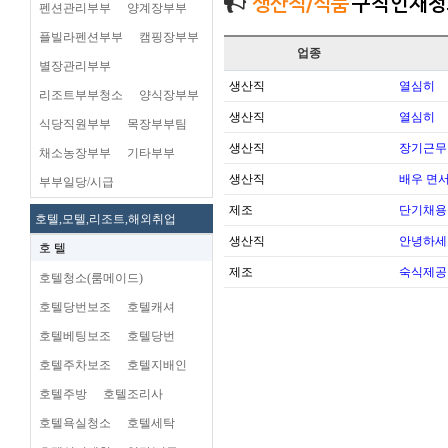
생산직/식품
구직인재정
펜션관리부부
양계장부부
플빌라펜션부부
캠핑장부부
업종
별장관리부부
생산직
열심히
리조트부부청소
양식장부부
생산직
열심히
식당직원부부
목장부부팀
생산직
장기근무
채소농장부부
기타부부
생산직
배우 면
부부일당/시급
제조
단기채용
호텔,모텔,리조트,해외취업
생산직
안녕하세
호 텔
제조
숙식제공
호텔청소(룸메이드)
호텔당번보조
호텔캐셔
호텔베팅보조
호텔당번
호텔주차보조
호텔지배인
호텔주방
호텔조리사
호텔욕실청소
호텔세탁