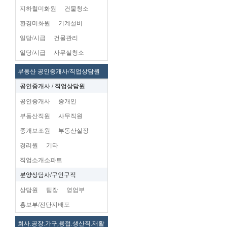
지하철미화원
건물청소
환경미화원
기계설비
일당/시급
건물관리
일당/시급
사무실청소
부동산 공인중개사/직업상담원
공인중개사 / 직업상담원
공인중개사
중개인
부동산직원
사무직원
중개보조원
부동산실장
경리원
기타
직업소개소파트
분양상담사/구인구직
상담원
팀장
영업부
홍보부/전단지배포
회사.공장.가구,용접.생산직.재활