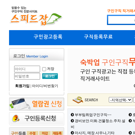
구인구직 직거래
구인광고등록
구직등록무료
저장
회원가입
|
아이디/비번찾기
부부팀취업구인구직~~
호
경비보안.미화.건물청소.주차.설
부
비
마사지, 매장.사우나,기타