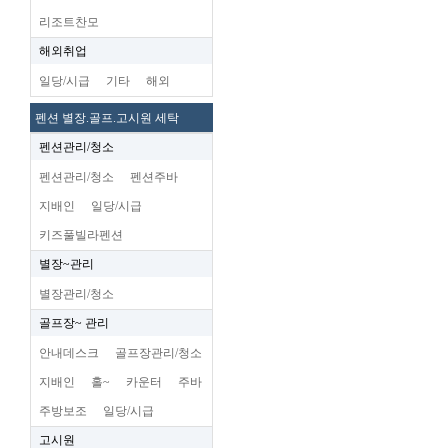
리조트찬모
해외취업
일당/시급
기타
해외
펜션 별장.골프.고시원 세탁
펜션관리/청소
펜션관리/청소
펜션주바
지배인
일당/시급
키즈풀빌라펜션
별장~관리
별장관리/청소
골프장~ 관리
안내데스크
골프장관리/청소
지배인
홀~
카운터
주바
주방보조
일당/시급
고시원