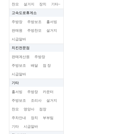
찬모
설거지
장치
기타~
고속도로휴게소
주방장
주방보조
홀서빙
판매원
주방찬모
설거지
시급알바
치킨전문점
판매계산원
주방장
주방보조
배달
점 장
시급알바
기타
홀서빙
주방장
카운터
주방보조
조리사
설거지
찬모
영양사
점장
주차안내
장치
부부팀
기타
시급알바