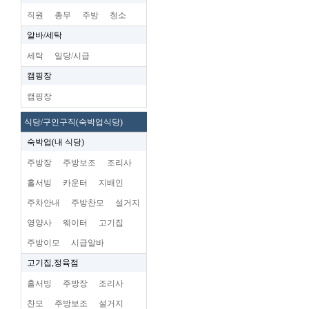
직원
총무
주방
청소
알바/세탁
세탁
일당/시급
캠핑장
캠핑장
식당/구인구직(숙박업식당)
숙박업(내 식당)
주방장
주방보조
조리사
홀서빙
카운터
지배인
주차안내
주방찬모
설거지
영양사
웨이터
고기집
주방이모
시급알바
고기집,정육점
홀서빙
주방장
조리사
찬모
주방보조
설거지