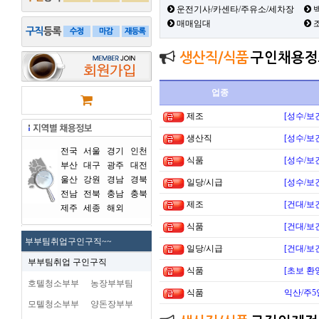
운전기사/카센타/주유소/세차장
백
매매임대
생산직/식품
구인채용정
업종
제조
[성수/보
생산직
[성수/보
전국
서울
경기
인천
식품
[성수/보
부산
대구
광주
대전
울산
강원
경남
경북
일당/시급
[성수/보
전남
전북
충남
충북
제조
[건대/보
제주
세종
해외
식품
[건대/보
부부팀취업구인구직~~
일당/시급
[건대/보
부부팀취업 구인구직
식품
[초보 환
호텔청소부부
농장부부팀
식품
익산/주5
모텔청소부부
양돈장부부