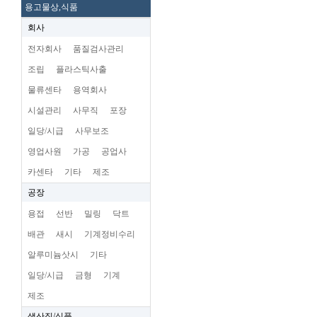
용고물상,식품
회사
전자회사
품질검사관리
조립
플라스틱사출
물류센타
용역회사
시설관리
사무직
포장
일당/시급
사무보조
영업사원
가공
공업사
카센타
기타
제조
공장
용접
선반
밀링
닥트
배관
새시
기계정비수리
알루미늄삿시
기타
일당/시급
금형
기계
제조
생산직/식품