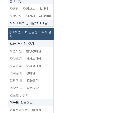
함바식당
주방장
주방보조
홀서빙
주방찬모
설거지
시급알바
오토바이/식당배달/택배배달
경비보안.미화.건물청소.주차.설
비
보안. 경비원. 주차
보안요원
빌딩경비원
주차요원
아파트경비
주차관리
주차정산원
기계설비
경비원
일당/시급
건물관리
일당/시급
청원경찰
건설현장경비
미화원. 건물청소
아파트미화원
미화원