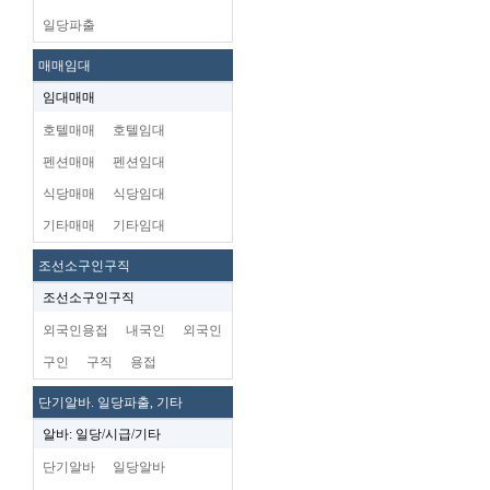
일당파출
매매임대
임대매매
호텔매매
호텔임대
펜션매매
펜션임대
식당매매
식당임대
기타매매
기타임대
조선소구인구직
조선소구인구직
외국인용접
내국인
외국인
구인
구직
용접
단기알바. 일당파출, 기타
알바: 일당/시급/기타
단기알바
일당알바