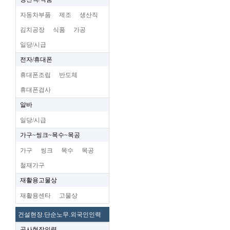
자동차부품
제조
생산직
김치공장
식품
가공
일당/시급
전자/휴대폰
휴대폰조립
반도체
휴대폰검사
알바
일당/시급
가구~씽크~목수~목공
가구
씽크
목수
목공
철재가구
재활용고물상
재활용센타
고물상
건설현장.단순노무.외국인인력
공사현장인력