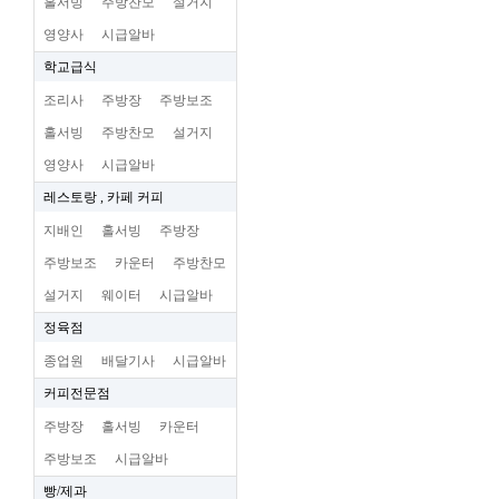
홀서빙
주방찬모
설거지
영양사
시급알바
학교급식
조리사
주방장
주방보조
홀서빙
주방찬모
설거지
영양사
시급알바
레스토랑 , 카페 커피
지배인
홀서빙
주방장
주방보조
카운터
주방찬모
설거지
웨이터
시급알바
정육점
종업원
배달기사
시급알바
커피전문점
주방장
홀서빙
카운터
주방보조
시급알바
빵/제과