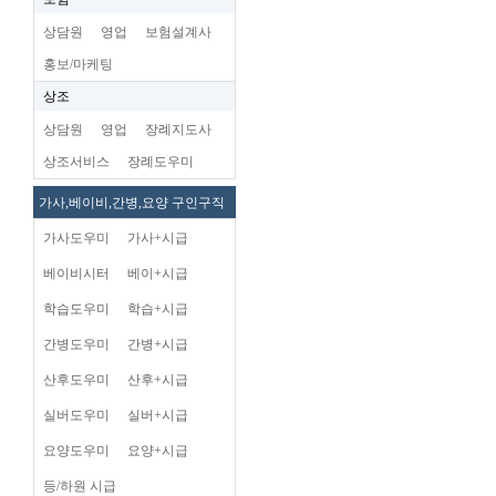
상담원
영업
보험설계사
홍보/마케팅
상조
상담원
영업
장례지도사
상조서비스
장례도우미
가사,베이비,간병,요양 구인구직
가사도우미
가사+시급
베이비시터
베이+시급
학습도우미
학습+시급
간병도우미
간병+시급
산후도우미
산후+시급
실버도우미
실버+시급
요양도우미
요양+시급
등/하원 시급