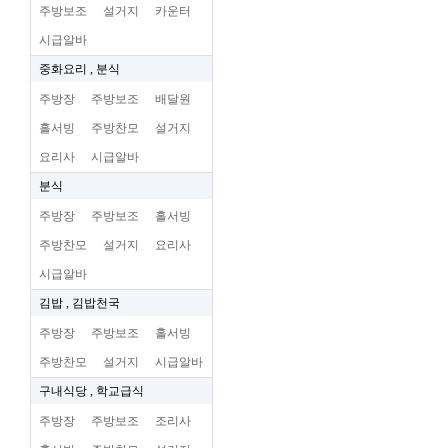
주방보조
설거지
카운터
시급알바
중화요리 , 분식
주방장
주방보조
배달원
홀서빙
주방찬모
설거지
요리사
시급알바
분식
주방장
주방보조
홀서빙
주방찬모
설거지
요리사
시급알바
김밥 , 김밥천국
주방장
주방보조
홀서빙
주방찬모
설거지
시급알바
구내식당 , 학교급식
주방장
주방보조
조리사