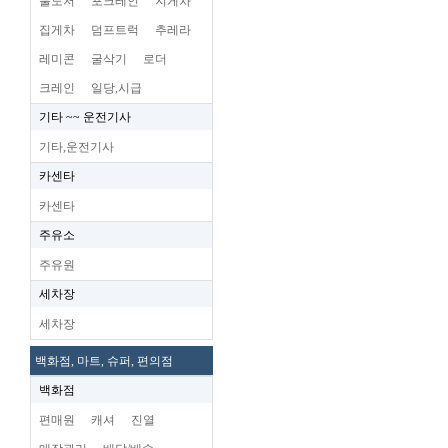
불도저
포크레인
지게차
집게차
덤프트럭
추레라
레미콘
굴삭기
로더
크레인
일당,시급
기타 ~~ 운전기사
기타,운전기사
카센타
카센타
주유소
주유원
세차장
세차장
백화점, 마트, 슈퍼, 편의점
백화점
편매원
캐셔
진열