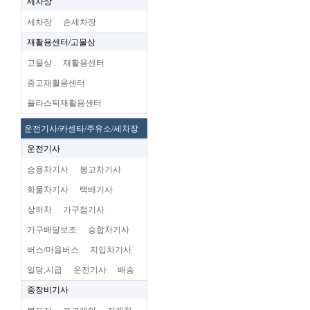
세차장
세차장
손세차장
재활용센터/고물상
고물상
재활용센터
중고재활용센터
플라스틱재활용센터
운전기사/카센타/주유소/세차장
운전기사
승용차기사
봉고차기사
화물차기사
택배기사
상하차
가구점기사
가구배달보조
승합차기사
버스/마을버스
지입차기사
일당,시급
운전기사
배송
중장비기사