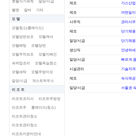
호텔식기세척
일당/시급
제조
가스산업
벨맨
알바
기타
제조
어떤일이
모 텔
사무직
관리사무
모텔청소(룸메이드)
제조
단기채용
모텔당번보조
모텔캐셔
일당/시급
단기채용
모텔베팅
모텔당번
생산직
안녕하세
모텔주차보조
모텔지배인
일당/시급
빠르게 
숙박업조리
모텔욕실청소
시설관리
기술자격
모텔세탁
모텔주방이모
제조
숙식제공
일당/시급
게스트하우스
일당/시급
서울권 
리 조 트
리조트조리사
리조트주방장
리조트주
룸메이드(청소)
리조트관리청소
리조트관리청소
리조트카운터안내