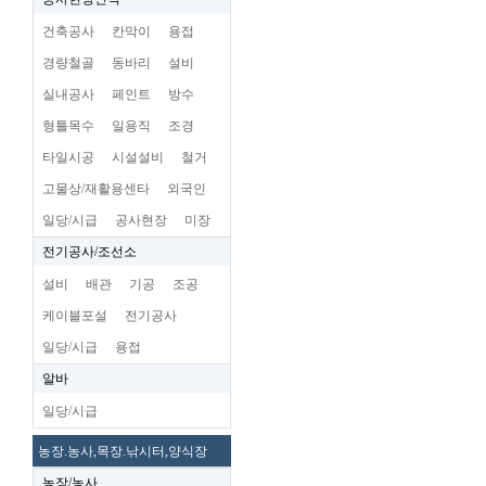
건축공사
칸막이
용접
경량철골
동바리
설비
실내공사
페인트
방수
형틀목수
일용직
조경
타일시공
시설설비
철거
고물상/재활용센타
외국인
일당/시급
공사현장
미장
전기공사/조선소
설비
배관
기공
조공
케이블포설
전기공사
일당/시급
용접
알바
일당/시급
농장.농사,목장.낚시터,양식장
농장/농사