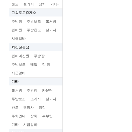
찬모
설거지
장치
기타~
고속도로휴게소
주방장
주방보조
홀서빙
판매원
주방찬모
설거지
시급알바
치킨전문점
판매계산원
주방장
주방보조
배달
점 장
시급알바
기타
홀서빙
주방장
카운터
주방보조
조리사
설거지
찬모
영양사
점장
주차안내
장치
부부팀
기타
시급알바