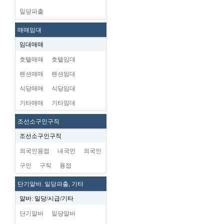
일당파출
매매임대
임대매매
호텔매매
호텔임대
펜션매매
펜션임대
식당매매
식당임대
기타매매
기타임대
조선소구인구직
조선소구인구직
외국인용접
내국인
외국인
구인
구직
용접
단기알바. 일당파출, 기타
알바: 일당/시급/기타
단기알바
일당알바