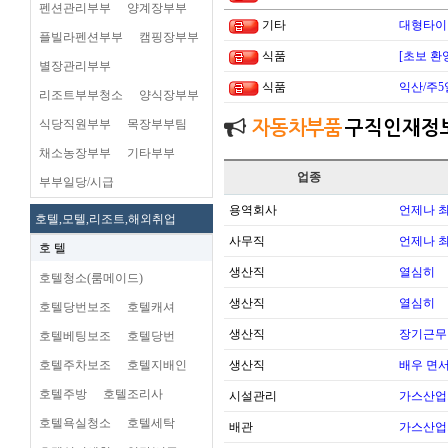
펜션관리부부
양계장부부
기타
대형타이
플빌라펜션부부
캠핑장부부
식품
[초보 환
별장관리부부
식품
익산/주5
리조트부부청소
양식장부부
식당직원부부
목장부부팀
자동차부품
구직인재정
채소농장부부
기타부부
업종
부부일당/시급
용역회사
언제나 
호텔,모텔,리조트,해외취업
사무직
언제나 
호 텔
생산직
열심히
호텔청소(룸메이드)
생산직
열심히
호텔당번보조
호텔캐셔
생산직
장기근무
호텔베팅보조
호텔당번
호텔주차보조
호텔지배인
생산직
배우 면
호텔주방
호텔조리사
시설관리
가스산업
호텔욕실청소
호텔세탁
배관
가스산업