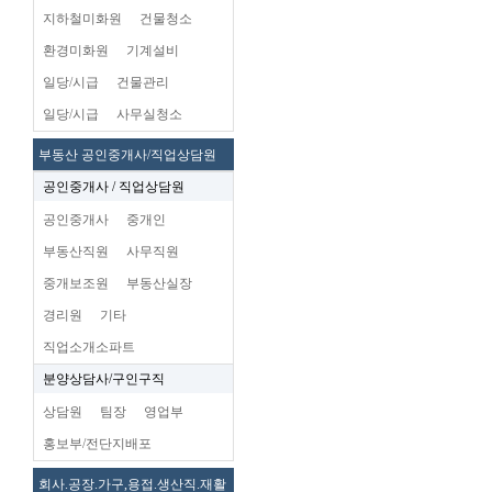
지하철미화원
건물청소
환경미화원
기계설비
일당/시급
건물관리
일당/시급
사무실청소
부동산 공인중개사/직업상담원
공인중개사 / 직업상담원
공인중개사
중개인
부동산직원
사무직원
중개보조원
부동산실장
경리원
기타
직업소개소파트
분양상담사/구인구직
상담원
팀장
영업부
홍보부/전단지배포
회사.공장.가구,용접.생산직.재활