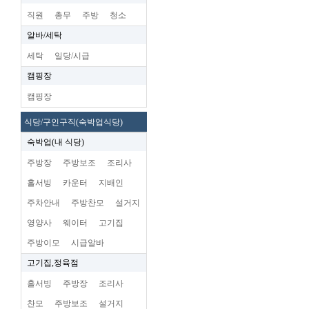
직원
총무
주방
청소
알바/세탁
세탁
일당/시급
캠핑장
캠핑장
식당/구인구직(숙박업식당)
숙박업(내 식당)
주방장
주방보조
조리사
홀서빙
카운터
지배인
주차안내
주방찬모
설거지
영양사
웨이터
고기집
주방이모
시급알바
고기집,정육점
홀서빙
주방장
조리사
찬모
주방보조
설거지