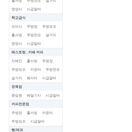
홀서빙
주방찬모
설거지
영양사
시급알바
학교급식
조리사
주방장
주방보조
홀서빙
주방찬모
설거지
영양사
시급알바
레스토랑 , 카페 커피
지배인
홀서빙
주방장
주방보조
카운터
주방찬모
설거지
웨이터
시급알바
정육점
종업원
배달기사
시급알바
커피전문점
주방장
홀서빙
카운터
주방보조
시급알바
빵/제과