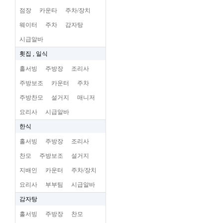
점장
카운타
주차/장치
웨이터
주차
감자탕
시급알바
횟집 , 일식
홀서빙
주방장
조리사
주방보조
카운터
주차
주방찬모
설거지
매니저
요리사
시급알바
한식
홀서빙
주방장
조리사
찬모
주방보조
설거지
지배인
카운터
주차/장치
요리사
부부팀
시급알바
감자탕
홀서빙
주방장
찬모