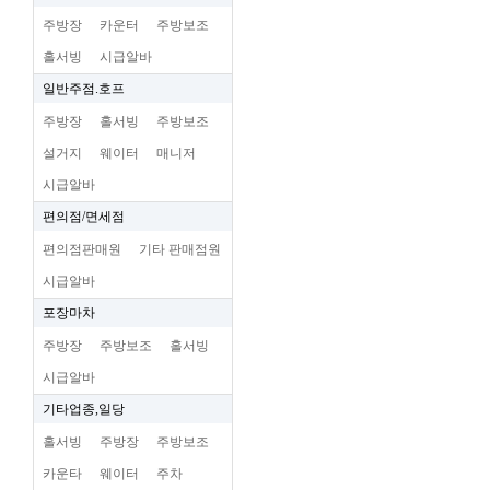
주방장
카운터
주방보조
홀서빙
시급알바
일반주점.호프
주방장
홀서빙
주방보조
설거지
웨이터
매니저
시급알바
편의점/면세점
편의점판매원
기타 판매점원
시급알바
포장마차
주방장
주방보조
홀서빙
시급알바
기타업종,일당
홀서빙
주방장
주방보조
카운타
웨이터
주차