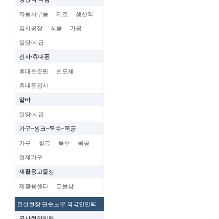
자동차부품
제조
생산직
김치공장
식품
가공
일당/시급
전자/휴대폰
휴대폰조립
반도체
휴대폰검사
알바
일당/시급
가구~씽크~목수~목공
가구
씽크
목수
목공
철재가구
재활용고물상
재활용센타
고물상
건설현장.단순노무.외국인인력
공사현장인력