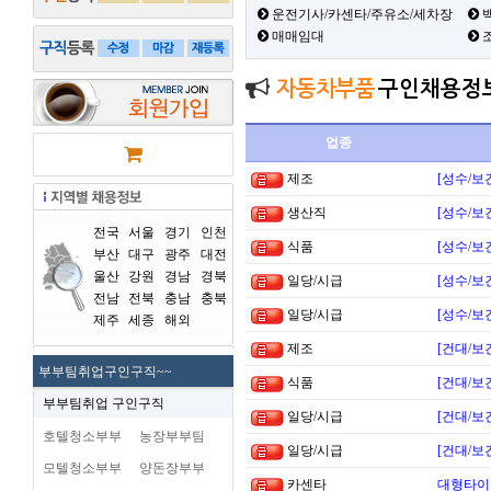
운전기사/카센타/주유소/세차장
백
매매임대
자동차부품
구인채용정
업종
제조
[성수/보
생산직
[성수/보
전국
서울
경기
인천
식품
[성수/보
부산
대구
광주
대전
울산
강원
경남
경북
일당/시급
[성수/보
전남
전북
충남
충북
일당/시급
[성수/보
제주
세종
해외
제조
[건대/보
부부팀취업구인구직~~
식품
[건대/보
부부팀취업 구인구직
일당/시급
[건대/보
호텔청소부부
농장부부팀
일당/시급
[건대/보
모텔청소부부
양돈장부부
카센타
대형타이