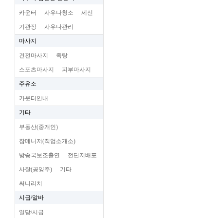
카운터
사우나청소
세신
기관장
사우나관리
마사지
건전마사지
족탕
스포츠마사지
피부마사지
주유소
카운터안내
기타
부동산(중개인)
잡메니저(직업소개소)
방송국보조출연
전단지배포
사찰(공양주)
기타
써니리치
시급/알바
일당/시급