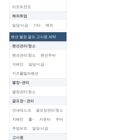
리조트찬모
해외취업
일당/시급
기타
해외
펜션 별장.골프.고시원 세탁
펜션관리/청소
펜션관리/청소
펜션주바
지배인
일당/시급
키즈풀빌라펜션
별장~관리
별장관리/청소
골프장~ 관리
안내데스크
골프장관리/청소
지배인
홀~
카운터
주바
주방보조
일당/시급
고시원