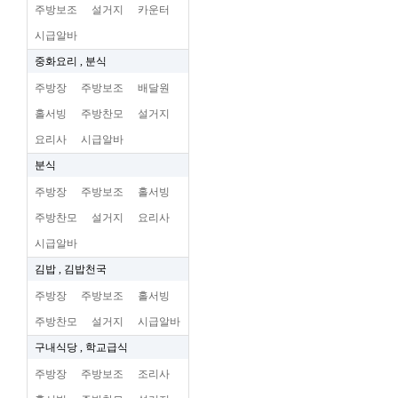
주방보조
설거지
카운터
시급알바
중화요리 , 분식
주방장
주방보조
배달원
홀서빙
주방찬모
설거지
요리사
시급알바
분식
주방장
주방보조
홀서빙
주방찬모
설거지
요리사
시급알바
김밥 , 김밥천국
주방장
주방보조
홀서빙
주방찬모
설거지
시급알바
구내식당 , 학교급식
주방장
주방보조
조리사