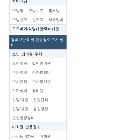
함바식당
주방장
주방보조
홀서빙
주방찬모
설거지
시급알바
오토바이/식당배달/택배배달
경비보안.미화.건물청소.주차.설
비
보안. 경비원. 주차
보안요원
빌딩경비원
주차요원
아파트경비
주차관리
주차정산원
기계설비
경비원
일당/시급
건물관리
일당/시급
청원경찰
건설현장경비
미화원. 건물청소
아파트미화원
미화원