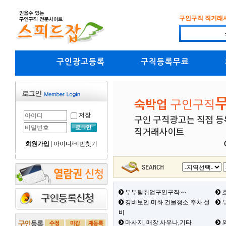
구인구직 직거래
구인광고등록
구직등록무료
저장
회원가입
|
아이디/비번찾기
부부팀취업구인구직~~
호
경비보안.미화.건물청소.주차.설
부
비
마사지, 매장.사우나,기타