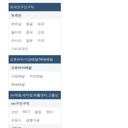
외국인구인구직
외국인
베트남
몽골
태국
필리핀
중국
교포
러시아
일본
미국
기타외국인
오토바이/식당배달/택배배달
오토바이배달
식당배달
치킨배달
택배배달
cnc체용,세차장,재활센터,고물상
cnc구인구직
MCT
선반
밀링
연마
프레스
금형가공