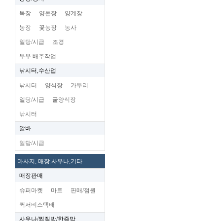
목장
양돈장
양계장
농장
꽃농장
농사
일당/시급
조경
무우 배추작업
낚시터,수산업
낚시터
양식장
가두리
일당/시급
굴양식장
낚시터
알바
일당/시급
마사지, 매장.사우나,기타
매장판매
슈퍼마켓
마트
판매/점원
퀵서비스택배
사우나/찜질방/한증막