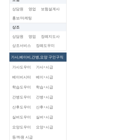
상담원
영업
보험설계사
홍보/마케팅
상조
상담원
영업
장례지도사
상조서비스
장례도우미
가사,베이비,간병,요양 구인구직
가사도우미
가사+시급
베이비시터
베이+시급
학습도우미
학습+시급
간병도우미
간병+시급
산후도우미
산후+시급
실버도우미
실버+시급
요양도우미
요양+시급
등/하원 시급