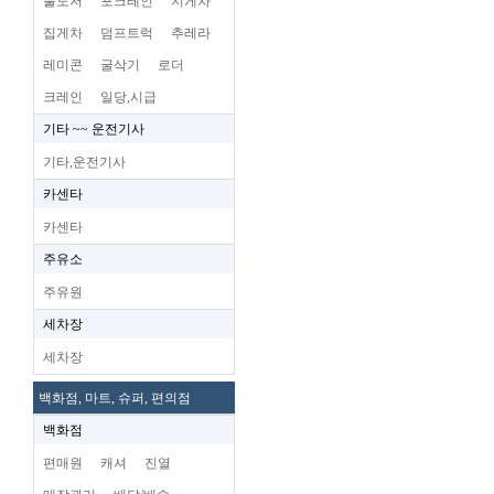
불도저
포크레인
지게차
집게차
덤프트럭
추레라
레미콘
굴삭기
로더
크레인
일당,시급
기타 ~~ 운전기사
기타,운전기사
카센타
카센타
주유소
주유원
세차장
세차장
백화점, 마트, 슈퍼, 편의점
백화점
편매원
캐셔
진열