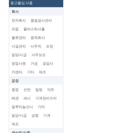
용고물상,식품
회사
전자회사
품질검사관리
조립
플라스틱사출
물류센타
용역회사
시설관리
사무직
포장
일당/시급
사무보조
영업사원
가공
공업사
카센타
기타
제조
공장
용접
선반
밀링
닥트
배관
새시
기계정비수리
알루미늄삿시
기타
일당/시급
금형
기계
제조
생산직/식품