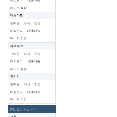
매장관리
배달/배송
매니저/점장
대형마트
판매원
캐셔
진열
매장관리
배달/배송
매니저/점장
슈펴.마트
판매원
캐셔
진열
매장관리
배달/배송
매니저/점장
편의점
판매원
캐셔
진열
매장관리
배달/배송
매니저/점장
보험,상조 구인구직
보험