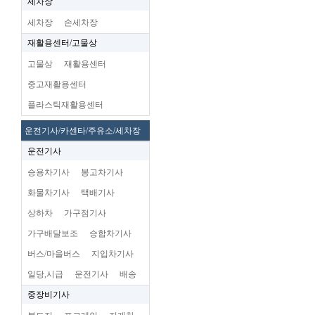
세차장
세차장
손세차장
재활용센터/고물상
고물상
재활용센터
중고재활용센터
플라스틱재활용센터
운전기사/카센타/주유소/세차장
운전기사
승용차기사
봉고차기사
화물차기사
택배기사
상하차
가구점기사
가구배달보조
승합차기사
버스/마을버스
지입차기사
일당,시급
운전기사
배송
중장비기사