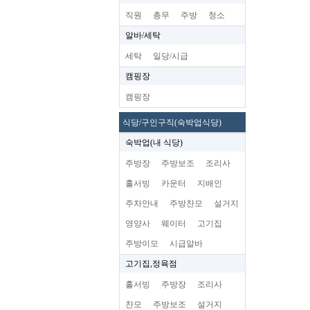
직원
총무
주방
청소
알바/세탁
세탁
일당/시급
캠핑장
캠핑장
식당/구인구직(숙박업식당)
숙박업(내 식당)
주방장
주방보조
조리사
홀서빙
카운터
지배인
주차안내
주방찬모
설거지
영양사
웨이터
고기집
주방이모
시급알바
고기집,정육점
홀서빙
주방장
조리사
찬모
주방보조
설거지