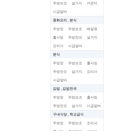
주방보조
설거지
카운터
시급알바
중화요리 , 분식
주방장
주방보조
배달원
홀서빙
주방찬모
설거지
요리사
시급알바
분식
주방장
주방보조
홀서빙
주방찬모
설거지
요리사
시급알바
김밥 , 김밥천국
주방장
주방보조
홀서빙
주방찬모
설거지
시급알바
구내식당 , 학교급식
주방장
주방보조
조리사