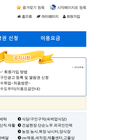
람권 신청
이용요금
✅ 회원가입 방법
구인광고 등록 및 열람권 신청
※취업~처음방문~
※도우미(이용요금안내)
 세탁
식당/구인구직(숙박업식당)
생산직.재활
건설현장.단순노무.외국인인력
농장.농사,목장.낚시터,양식장
배배달
cnc체용,세차장,재활센터,고물상