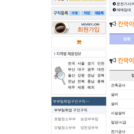
운전기사/
매매임대
칸막이
업종
칸막이
전국
서울
경기
인천
부산
대구
광주
대전
울산
강원
경남
경북
전남
전북
충남
충북
건축공사
제주
세종
해외
설비
부부팀취업구인구직~~
설비
부부팀취업 구인구직
시설설비
호텔청소부부
농장부부팀
일당/시급
모텔청소부부
양돈장부부
전기공사