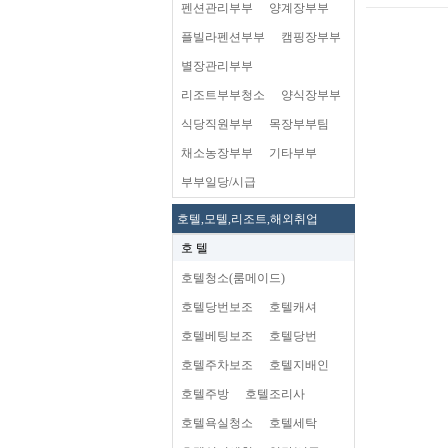
펜션관리부부
양계장부부
플빌라펜션부부
캠핑장부부
별장관리부부
리조트부부청소
양식장부부
식당직원부부
목장부부팀
채소농장부부
기타부부
부부일당/시급
호텔,모텔,리조트,해외취업
호 텔
호텔청소(룸메이드)
호텔당번보조
호텔캐셔
호텔베팅보조
호텔당번
호텔주차보조
호텔지배인
호텔주방
호텔조리사
호텔욕실청소
호텔세탁