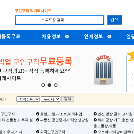
구인구직 직거래사이트
직등록무료
채용정보
인재정보
열
1
2
3
구인구직~~
호텔,모텔,리조트,해외취업
펜션 별장.골프.고시원
화.건물청소.주차.설
부동산 공인중개사/직업상담원
회사.공장.가구,용접.
용고물상,식품
장.사우나,기타
외국인구인구직
오토바이/식당배달/택