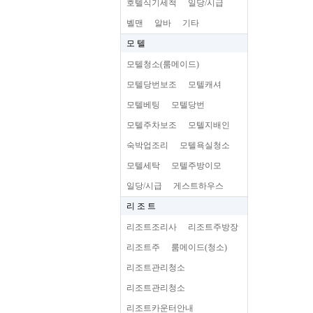
호텔식기세척
일당/시급
벨맨
알바
기타
모 텔
모텔청소(룸메이드)
모텔당번보조
모텔캐셔
모텔베팅
모텔당번
모텔주차보조
모텔지배인
숙박업조리
모텔욕실청소
모텔세탁
모텔주방이모
일당/시급
게스트하우스
리 조 트
리조트조리사
리조트주방장
리조트주
룸메이드(청소)
리조트관리청소
리조트관리청소
리조트카운터안내