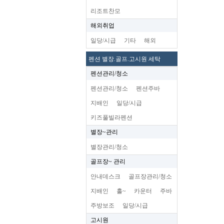
리조트찬모
해외취업
일당/시급
기타
해외
펜션 별장.골프.고시원 세탁
펜션관리/청소
펜션관리/청소
펜션주바
지배인
일당/시급
키즈풀빌라펜션
별장~관리
별장관리/청소
골프장~ 관리
안내데스크
골프장관리/청소
지배인
홀~
카운터
주바
주방보조
일당/시급
고시원