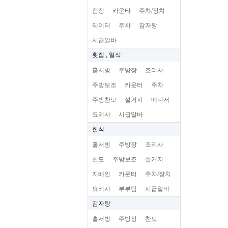
점장
카운타
주차/장치
웨이터
주차
감자탕
시급알바
횟집 , 일식
홀서빙
주방장
조리사
주방보조
카운터
주차
주방찬모
설거지
매니저
요리사
시급알바
한식
홀서빙
주방장
조리사
찬모
주방보조
설거지
지배인
카운터
주차/장치
요리사
부부팀
시급알바
감자탕
홀서빙
주방장
찬모