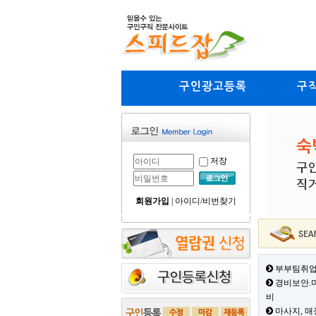
구인광고등록
구
저장
회원가입
|
아이디/비번찾기
부부팀취업
경비보안.미
비
마사지, 매