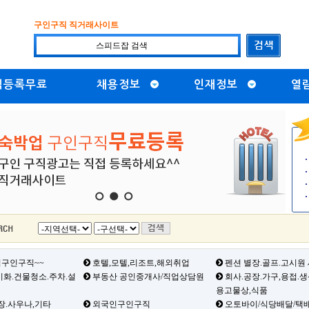
구인구직 직거래사이트
직등록무료
채용정보
인재정보
열
1
2
3
구인구직~~
호텔,모텔,리조트,해외취업
펜션 별장.골프.고시원
화.건물청소.주차.설
부동산 공인중개사/직업상담원
회사.공장.가구,용접.
용고물상,식품
장.사우나,기타
외국인구인구직
오토바이/식당배달/택