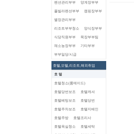
펜션관리부부
양계장부부
플빌라펜션부부
캠핑장부부
별장관리부부
리조트부부청소
양식장부부
식당직원부부
목장부부팀
채소농장부부
기타부부
부부일당/시급
호텔,모텔,리조트,해외취업
호 텔
호텔청소(룸메이드)
호텔당번보조
호텔캐셔
호텔베팅보조
호텔당번
호텔주차보조
호텔지배인
호텔주방
호텔조리사
호텔욕실청소
호텔세탁