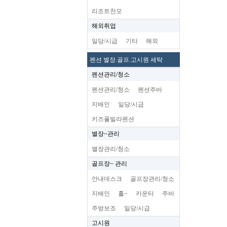
리조트찬모
해외취업
일당/시급
기타
해외
펜션 별장.골프.고시원 세탁
펜션관리/청소
펜션관리/청소
펜션주바
지배인
일당/시급
키즈풀빌라펜션
별장~관리
별장관리/청소
골프장~ 관리
안내데스크
골프장관리/청소
지배인
홀~
카운터
주바
주방보조
일당/시급
고시원