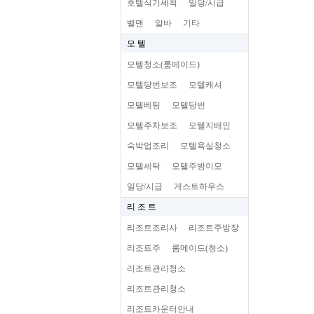
호텔식기세척
일당/시급
벨맨
알바
기타
모 텔
모텔청소(룸메이드)
모텔당번보조
모텔캐셔
모텔베팅
모텔당번
모텔주차보조
모텔지배인
숙박업조리
모텔욕실청소
모텔세탁
모텔주방이모
일당/시급
게스트하우스
리 조 트
리조트조리사
리조트주방장
리조트주
룸메이드(청소)
리조트관리청소
리조트관리청소
리조트카운터안내