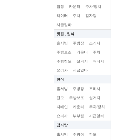
점장
카운타
주차/장치
웨이터
주차
감자탕
시급알바
횟집 , 일식
홀서빙
주방장
조리사
주방보조
카운터
주차
주방찬모
설거지
매니저
요리사
시급알바
한식
홀서빙
주방장
조리사
찬모
주방보조
설거지
지배인
카운터
주차/장치
요리사
부부팀
시급알바
감자탕
홀서빙
주방장
찬모