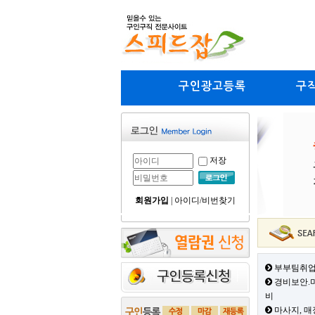
구인광고등록
구
저장
회원가입
|
아이디/비번찾기
부부팀취업
경비보안.미
비
마사지, 매