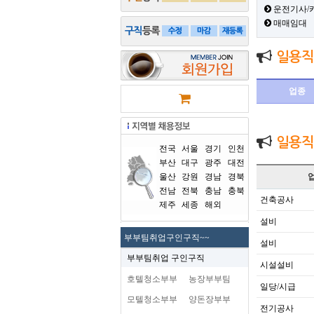
운전기사/
매매임대
일용직
업종
일용직
전국
서울
경기
인천
부산
대구
광주
대전
울산
강원
경남
경북
전남
전북
충남
충북
건축공사
제주
세종
해외
설비
부부팀취업구인구직~~
설비
부부팀취업 구인구직
시설설비
호텔청소부부
농장부부팀
일당/시급
모텔청소부부
양돈장부부
전기공사