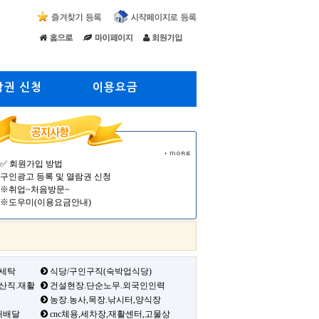
람권 신청
이용요금
✅ 회원가입 방법
구인광고 등록 및 열람권 신청
※취업~처음방문~
※도우미(이용요금안내)
 세탁
식당/구인구직(숙박업식당)
생산직.재활
건설현장.단순노무.외국인인력
농장.농사,목장.낚시터,양식장
배배달
cnc체용,세차장,재활센터,고물상