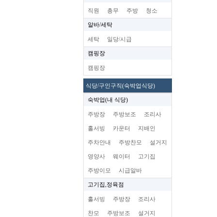
직원
총무
주방
청소
알바/세탁
세탁
일당/시급
캠핑장
캠핑장
식당/구인구직(숙박업식당)
숙박업(내 식당)
주방장
주방보조
조리사
홀서빙
카운터
지배인
주차안내
주방찬모
설거지
영양사
웨이터
고기집
주방이모
시급알바
고기집,정육점
홀서빙
주방장
조리사
찬모
주방보조
설거지