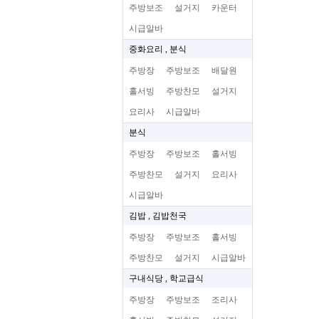
주방보조
설거지
카운터
시급알바
중화요리 , 분식
주방장
주방보조
배달원
홀서빙
주방찬모
설거지
요리사
시급알바
분식
주방장
주방보조
홀서빙
주방찬모
설거지
요리사
시급알바
김밥 , 김밥천국
주방장
주방보조
홀서빙
주방찬모
설거지
시급알바
구내식당 , 학교급식
주방장
주방보조
조리사