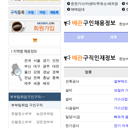
운전기사/카센타/주유소/세차장
백
매매임대
배관
구인채용정보
한눈
업종
제목
배관
구직인재정보
한눈
전국
서울
경기
인천
부산
대구
광주
대전
울산
강원
경남
경북
업종
전남
전북
충남
충북
건축공사
잘부탁드
제주
세종
해외
설비
보일러 가
부부팀취업구인구직~~
설비
가스산업
부부팀취업 구인구직
시설설비
가스산업
호텔청소부부
농장부부팀
일당/시급
빠르게 
모텔청소부부
양돈장부부
전기공사
전기 자