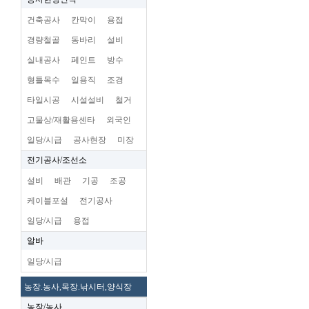
건축공사
칸막이
용접
경량철골
동바리
설비
실내공사
페인트
방수
형틀목수
일용직
조경
타일시공
시설설비
철거
고물상/재활용센타
외국인
일당/시급
공사현장
미장
전기공사/조선소
설비
배관
기공
조공
케이블포설
전기공사
일당/시급
용접
알바
일당/시급
농장.농사,목장.낚시터,양식장
농장/농사