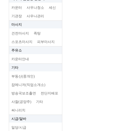
카운터
사우나청소
세신
기관장
사우나관리
마사지
건전마사지
족탕
스포츠마사지
피부마사지
주유소
카운터안내
기타
부동산(중개인)
잡메니저(직업소개소)
방송국보조출연
전단지배포
사찰(공양주)
기타
써니리치
시급/알바
일당/시급