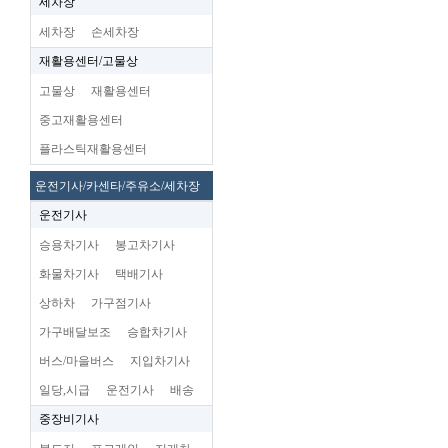
세차장
세차장
손세차장
재활용센터/고물상
고물상
재활용센터
중고재활용센터
플라스틱재활용센터
운전기사/카센타/주유소/세차장
운전기사
승용차기사
봉고차기사
화물차기사
택배기사
상하차
가구점기사
가구배달보조
승합차기사
버스/마을버스
지입차기사
일당,시급
운전기사
배송
중장비기사