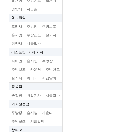
홀서빙
주방찬모
설거지
영양사
시급알바
학교급식
조리사
주방장
주방보조
홀서빙
주방찬모
설거지
영양사
시급알바
레스토랑 , 카페 커피
지배인
홀서빙
주방장
주방보조
카운터
주방찬모
설거지
웨이터
시급알바
정육점
종업원
배달기사
시급알바
커피전문점
주방장
홀서빙
카운터
주방보조
시급알바
빵/제과