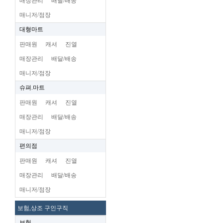
매장관리
배달/배송
매니저/점장
대형마트
판매원
캐셔
진열
매장관리
배달/배송
매니저/점장
슈펴.마트
판매원
캐셔
진열
매장관리
배달/배송
매니저/점장
편의점
판매원
캐셔
진열
매장관리
배달/배송
매니저/점장
보험,상조 구인구직
보험