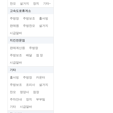
찬모
설거지
장치
기타~
고속도로휴게소
주방장
주방보조
홀서빙
판매원
주방찬모
설거지
시급알바
치킨전문점
판매계산원
주방장
주방보조
배달
점 장
시급알바
기타
홀서빙
주방장
카운터
주방보조
조리사
설거지
찬모
영양사
점장
주차안내
장치
부부팀
기타
시급알바