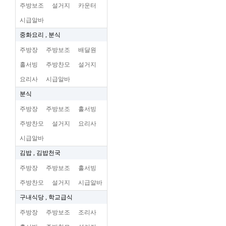
주방보조
설거지
카운터
시급알바
중화요리 , 분식
주방장
주방보조
배달원
홀서빙
주방찬모
설거지
요리사
시급알바
분식
주방장
주방보조
홀서빙
주방찬모
설거지
요리사
시급알바
김밥 , 김밥천국
주방장
주방보조
홀서빙
주방찬모
설거지
시급알바
구내식당 , 학교급식
주방장
주방보조
조리사