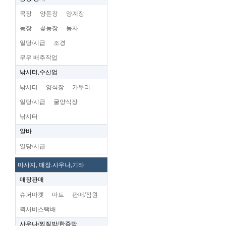
목장
양돈장
양계장
농장
꽃농장
농사
일당/시급
조경
무우 배추작업
낚시터,수산업
낚시터
양식장
가두리
일당/시급
굴양식장
낚시터
알바
일당/시급
마사지, 매장.사우나,기타
매장판매
슈퍼마켓
마트
판매/점원
퀵서비스택배
사우나/찜질방/한증막