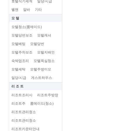
호텔식기세척
일당/시급
벨맨
알바
기타
모 텔
모텔청소(룸메이드)
모텔당번보조
모텔캐셔
모텔베팅
모텔당번
모텔주차보조
모텔지배인
숙박업조리
모텔욕실청소
모텔세탁
모텔주방이모
일당/시급
게스트하우스
리 조 트
리조트조리사
리조트주방장
리조트주
룸메이드(청소)
리조트관리청소
리조트관리청소
리조트카운터안내