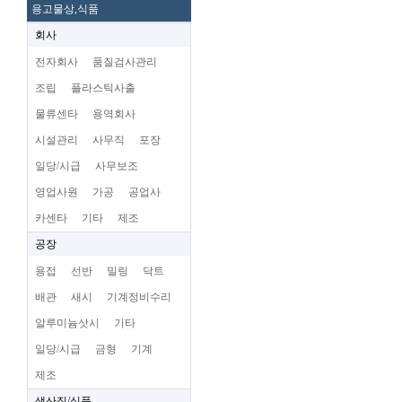
용고물상,식품
회사
전자회사
품질검사관리
조립
플라스틱사출
물류센타
용역회사
시설관리
사무직
포장
일당/시급
사무보조
영업사원
가공
공업사
카센타
기타
제조
공장
용접
선반
밀링
닥트
배관
새시
기계정비수리
알루미늄삿시
기타
일당/시급
금형
기계
제조
생산직/식품