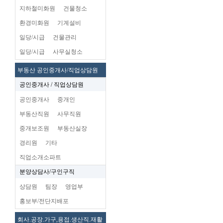
지하철미화원
건물청소
환경미화원
기계설비
일당/시급
건물관리
일당/시급
사무실청소
부동산 공인중개사/직업상담원
공인중개사 / 직업상담원
공인중개사
중개인
부동산직원
사무직원
중개보조원
부동산실장
경리원
기타
직업소개소파트
분양상담사/구인구직
상담원
팀장
영업부
홍보부/전단지배포
회사.공장.가구,용접.생산직.재활