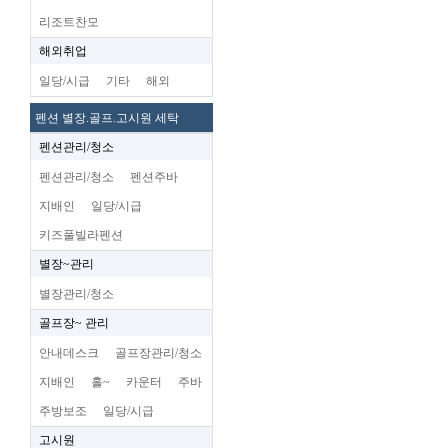
리조트찬모
해외취업
일당/시급
기타
해외
펜션 별장.골프.고시원 세탁
펜션관리/청소
펜션관리/청소
펜션주바
지배인
일당/시급
키즈풀빌라펜션
별장~관리
별장관리/청소
골프장~ 관리
안내데스크
골프장관리/청소
지배인
홀~
카운터
주바
주방보조
일당/시급
고시원