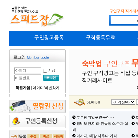
구인구직 직거래
구인광고등록
구직등록무료
저장
회원가입
|
아이디/비번찾기
부부팀취업구인구직~~
호
경비보안.미화.건물청소.주차.설
부
비
마사지, 매장.사우나,기타