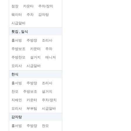
점장
카운타
주차/장치
웨이터
주차
감자탕
시급알바
횟집 , 일식
홀서빙
주방장
조리사
주방보조
카운터
주차
주방찬모
설거지
매니저
요리사
시급알바
한식
홀서빙
주방장
조리사
찬모
주방보조
설거지
지배인
카운터
주차/장치
요리사
부부팀
시급알바
감자탕
홀서빙
주방장
찬모