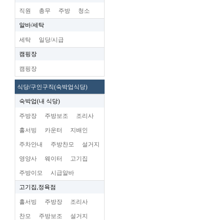
직원
총무
주방
청소
알바/세탁
세탁
일당/시급
캠핑장
캠핑장
식당/구인구직(숙박업식당)
숙박업(내 식당)
주방장
주방보조
조리사
홀서빙
카운터
지배인
주차안내
주방찬모
설거지
영양사
웨이터
고기집
주방이모
시급알바
고기집,정육점
홀서빙
주방장
조리사
찬모
주방보조
설거지