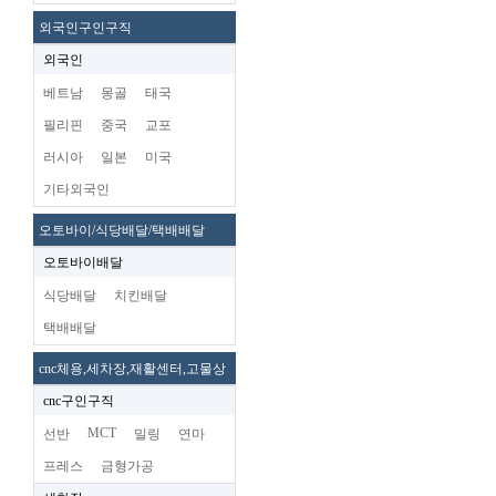
외국인구인구직
외국인
베트남
몽골
태국
필리핀
중국
교포
러시아
일본
미국
기타외국인
오토바이/식당배달/택배배달
오토바이배달
식당배달
치킨배달
택배배달
cnc체용,세차장,재활센터,고물상
cnc구인구직
MCT
선반
밀링
연마
프레스
금형가공