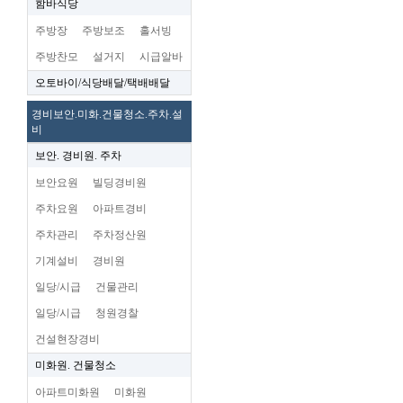
함바식당
주방장
주방보조
홀서빙
주방찬모
설거지
시급알바
오토바이/식당배달/택배배달
경비보안.미화.건물청소.주차.설
비
보안. 경비원. 주차
보안요원
빌딩경비원
주차요원
아파트경비
주차관리
주차정산원
기계설비
경비원
일당/시급
건물관리
일당/시급
청원경찰
건설현장경비
미화원. 건물청소
아파트미화원
미화원