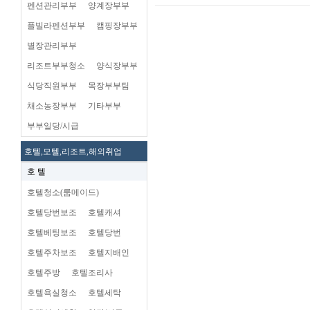
펜션관리부부
양계장부부
플빌라펜션부부
캠핑장부부
별장관리부부
리조트부부청소
양식장부부
식당직원부부
목장부부팀
채소농장부부
기타부부
부부일당/시급
호텔,모텔,리조트,해외취업
호 텔
호텔청소(룸메이드)
호텔당번보조
호텔캐셔
호텔베팅보조
호텔당번
호텔주차보조
호텔지배인
호텔주방
호텔조리사
호텔욕실청소
호텔세탁