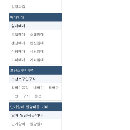
일당파출
매매임대
임대매매
호텔매매
호텔임대
펜션매매
펜션임대
식당매매
식당임대
기타매매
기타임대
조선소구인구직
조선소구인구직
외국인용접
내국인
외국인
구인
구직
용접
단기알바. 일당파출, 기타
알바: 일당/시급/기타
단기알바
일당알바