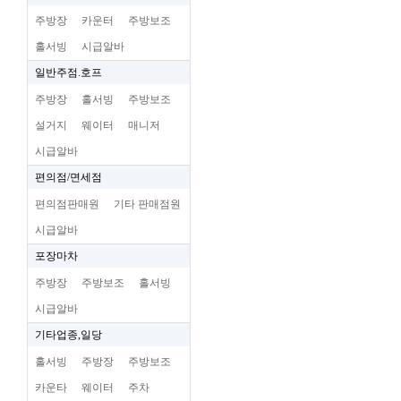
주방장
카운터
주방보조
홀서빙
시급알바
일반주점.호프
주방장
홀서빙
주방보조
설거지
웨이터
매니저
시급알바
편의점/면세점
편의점판매원
기타 판매점원
시급알바
포장마차
주방장
주방보조
홀서빙
시급알바
기타업종,일당
홀서빙
주방장
주방보조
카운타
웨이터
주차