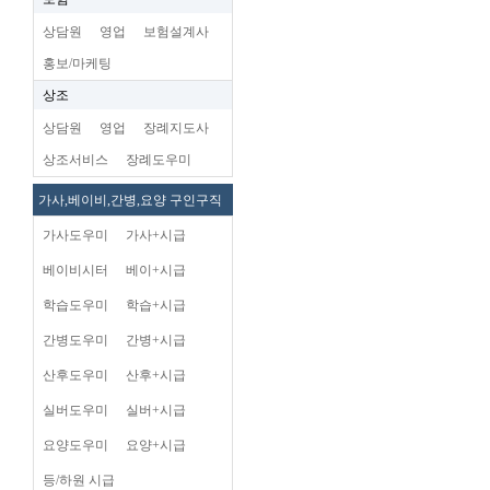
상담원
영업
보험설계사
홍보/마케팅
상조
상담원
영업
장례지도사
상조서비스
장례도우미
가사,베이비,간병,요양 구인구직
가사도우미
가사+시급
베이비시터
베이+시급
학습도우미
학습+시급
간병도우미
간병+시급
산후도우미
산후+시급
실버도우미
실버+시급
요양도우미
요양+시급
등/하원 시급