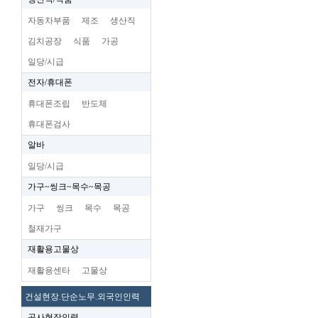
자동차부품
제조
생산직
김치공장
식품
가공
일당/시급
전자/휴대폰
휴대폰조립
반도체
휴대폰검사
알바
일당/시급
가구~씽크~목수~목공
가구
씽크
목수
목공
철재가구
재활용고물상
재활용센타
고물상
건설현장.단순노무.외국인인력
공사현장인력