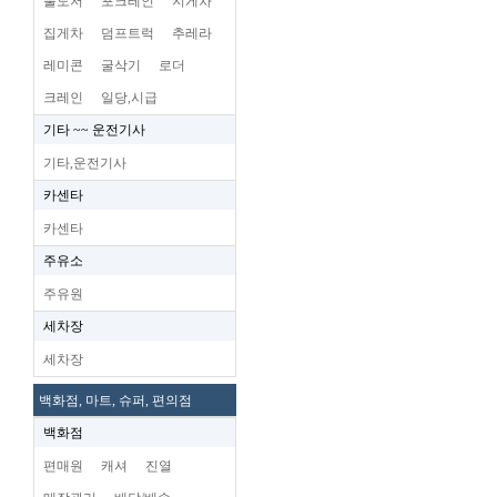
불도저
포크레인
지게차
집게차
덤프트럭
추레라
레미콘
굴삭기
로더
크레인
일당,시급
기타 ~~ 운전기사
기타,운전기사
카센타
카센타
주유소
주유원
세차장
세차장
백화점, 마트, 슈퍼, 편의점
백화점
편매원
캐셔
진열