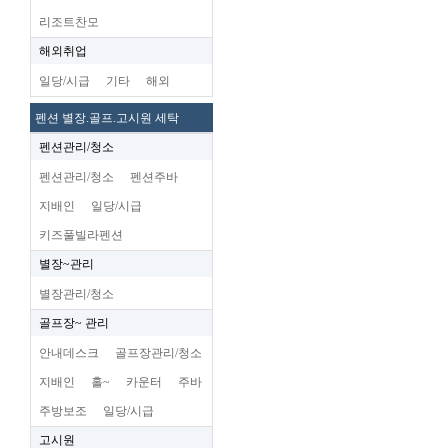
리조트찬모
해외취업
일당/시급
기타
해외
펜션 별장.골프.고시원 세탁
펜션관리/청소
펜션관리/청소
펜션주바
지배인
일당/시급
키즈풀빌라펜션
별장~관리
별장관리/청소
골프장~ 관리
안내데스크
골프장관리/청소
지배인
홀~
카운터
주바
주방보조
일당/시급
고시원