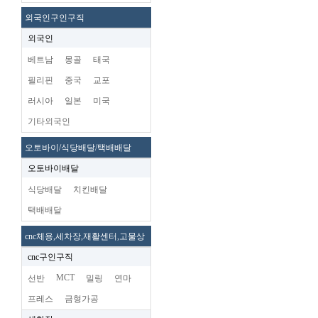
외국인구인구직
외국인
베트남
몽골
태국
필리핀
중국
교포
러시아
일본
미국
기타외국인
오토바이/식당배달/택배배달
오토바이배달
식당배달
치킨배달
택배배달
cnc체용,세차장,재활센터,고물상
cnc구인구직
MCT
선반
밀링
연마
프레스
금형가공