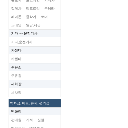
불도저
포크레인
지게차
집게차
덤프트럭
추레라
레미콘
굴삭기
로더
크레인
일당,시급
기타 ~~ 운전기사
기타,운전기사
카센타
카센타
주유소
주유원
세차장
세차장
백화점, 마트, 슈퍼, 편의점
백화점
편매원
캐셔
진열