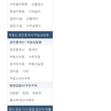
지하철미화원
건물청소
환경미화원
기계설비
일당/시급
건물관리
일당/시급
사무실청소
부동산 공인중개사/직업상담원
공인중개사 / 직업상담원
공인중개사
중개인
부동산직원
사무직원
중개보조원
부동산실장
경리원
기타
직업소개소파트
분양상담사/구인구직
상담원
팀장
영업부
홍보부/전단지배포
회사.공장.가구,용접.생산직.재활