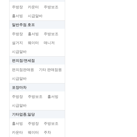
주방장
카운터
주방보조
홀서빙
시급알바
일반주점.호프
주방장
홀서빙
주방보조
설거지
웨이터
매니저
시급알바
편의점/면세점
편의점판매원
기타 판매점원
시급알바
포장마차
주방장
주방보조
홀서빙
시급알바
기타업종,일당
홀서빙
주방장
주방보조
카운타
웨이터
주차