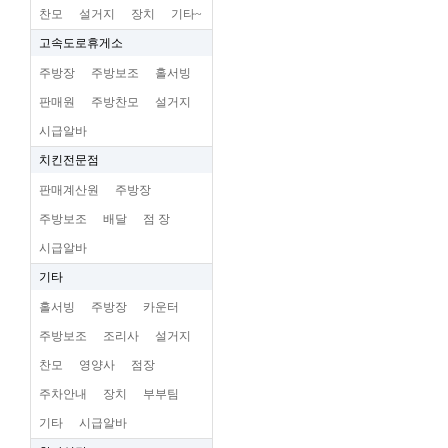
찬모
설거지
장치
기타~
고속도로휴게소
주방장
주방보조
홀서빙
판매원
주방찬모
설거지
시급알바
치킨전문점
판매계산원
주방장
주방보조
배달
점 장
시급알바
기타
홀서빙
주방장
카운터
주방보조
조리사
설거지
찬모
영양사
점장
주차안내
장치
부부팀
기타
시급알바