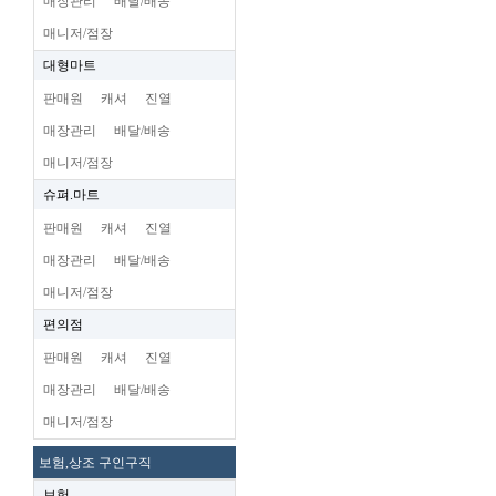
매장관리
배달/배송
매니저/점장
대형마트
판매원
캐셔
진열
매장관리
배달/배송
매니저/점장
슈펴.마트
판매원
캐셔
진열
매장관리
배달/배송
매니저/점장
편의점
판매원
캐셔
진열
매장관리
배달/배송
매니저/점장
보험,상조 구인구직
보험