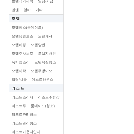
호텔식기세척
일당/시급
벨맨
알바
기타
모 텔
모텔청소(룸메이드)
모텔당번보조
모텔캐셔
모텔베팅
모텔당번
모텔주차보조
모텔지배인
숙박업조리
모텔욕실청소
모텔세탁
모텔주방이모
일당/시급
게스트하우스
리 조 트
리조트조리사
리조트주방장
리조트주
룸메이드(청소)
리조트관리청소
리조트관리청소
리조트카운터안내