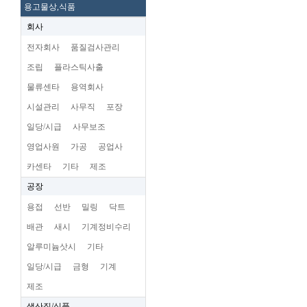
용고물상,식품
회사
전자회사
품질검사관리
조립
플라스틱사출
물류센타
용역회사
시설관리
사무직
포장
일당/시급
사무보조
영업사원
가공
공업사
카센타
기타
제조
공장
용접
선반
밀링
닥트
배관
새시
기계정비수리
알루미늄삿시
기타
일당/시급
금형
기계
제조
생산직/식품