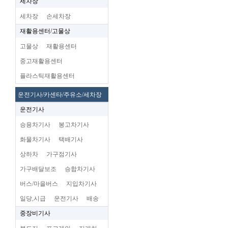
세차장
세차장
손세차장
재활용센터/고물상
고물상
재활용센터
중고재활용센터
플라스틱재활용센터
운전기사/카센타/주유소/세차장
운전기사
승용차기사
봉고차기사
화물차기사
택배기사
상하차
가구점기사
가구배달보조
승합차기사
버스/마을버스
지입차기사
일당,시급
운전기사
배송
중장비기사