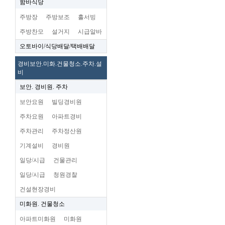
함바식당
주방장
주방보조
홀서빙
주방찬모
설거지
시급알바
오토바이/식당배달/택배배달
경비보안.미화.건물청소.주차.설
비
보안. 경비원. 주차
보안요원
빌딩경비원
주차요원
아파트경비
주차관리
주차정산원
기계설비
경비원
일당/시급
건물관리
일당/시급
청원경찰
건설현장경비
미화원. 건물청소
아파트미화원
미화원