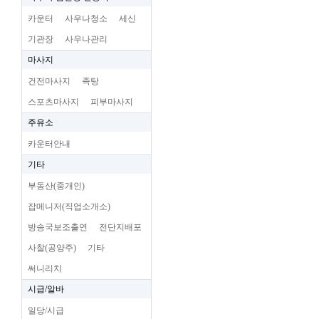
카운터
사우나청소
세신
기관장
사우나관리
마사지
건전마사지
족탕
스포츠마사지
피부마사지
주유소
카운터안내
기타
부동산(중개인)
잡메니저(직업소개소)
방송국보조출연
전단지배포
사찰(공양주)
기타
써니리치
시급/알바
일당/시급