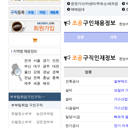
운전기사/카센타/주유소/세차장
백
매매임대
조공
구인채용정보
한눈
업종
제목
조공
구직인재정보
한눈
전국
서울
경기
인천
부산
대구
광주
대전
울산
강원
경남
경북
업종
전남
전북
충남
충북
건축공사
잘부탁드
제주
세종
해외
설비
보일러 가
부부팀취업구인구직~~
설비
가스산업
부부팀취업 구인구직
시설설비
가스산업
호텔청소부부
농장부부팀
일당/시급
빠르게 
모텔청소부부
양돈장부부
전기공사
전기 자