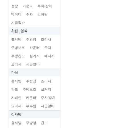
점장
카운타
주차/장치
웨이터
주차
감자탕
시급알바
횟집 , 일식
홀서빙
주방장
조리사
주방보조
카운터
주차
주방찬모
설거지
매니저
요리사
시급알바
한식
홀서빙
주방장
조리사
찬모
주방보조
설거지
지배인
카운터
주차/장치
요리사
부부팀
시급알바
감자탕
홀서빙
주방장
찬모