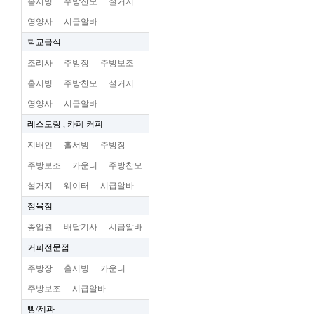
홀서빙
주방찬모
설거지
영양사
시급알바
학교급식
조리사
주방장
주방보조
홀서빙
주방찬모
설거지
영양사
시급알바
레스토랑 , 카페 커피
지배인
홀서빙
주방장
주방보조
카운터
주방찬모
설거지
웨이터
시급알바
정육점
종업원
배달기사
시급알바
커피전문점
주방장
홀서빙
카운터
주방보조
시급알바
빵/제과