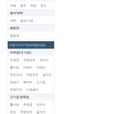
직원
총무
주방
청소
알바/세탁
세탁
일당/시급
캠핑장
캠핑장
식당/구인구직(숙박업식당)
숙박업(내 식당)
주방장
주방보조
조리사
홀서빙
카운터
지배인
주차안내
주방찬모
설거지
영양사
웨이터
고기집
주방이모
시급알바
고기집,정육점
홀서빙
주방장
조리사
찬모
주방보조
설거지