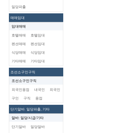
일당파출
매매임대
임대매매
호텔매매
호텔임대
펜션매매
펜션임대
식당매매
식당임대
기타매매
기타임대
조선소구인구직
조선소구인구직
외국인용접
내국인
외국인
구인
구직
용접
단기알바. 일당파출, 기타
알바: 일당/시급/기타
단기알바
일당알바