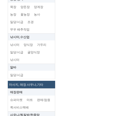
목장
양돈장
양계장
농장
꽃농장
농사
일당/시급
조경
무우 배추작업
낚시터,수산업
낚시터
양식장
가두리
일당/시급
굴양식장
낚시터
알바
일당/시급
마사지, 매장.사우나,기타
매장판매
슈퍼마켓
마트
판매/점원
퀵서비스택배
사우나/찜질방/한증막