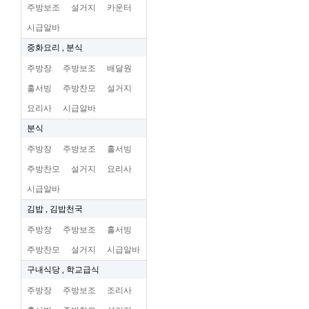
주방보조
설거지
카운터
시급알바
중화요리 , 분식
주방장
주방보조
배달원
홀서빙
주방찬모
설거지
요리사
시급알바
분식
주방장
주방보조
홀서빙
주방찬모
설거지
요리사
시급알바
김밥 , 김밥천국
주방장
주방보조
홀서빙
주방찬모
설거지
시급알바
구내식당 , 학교급식
주방장
주방보조
조리사