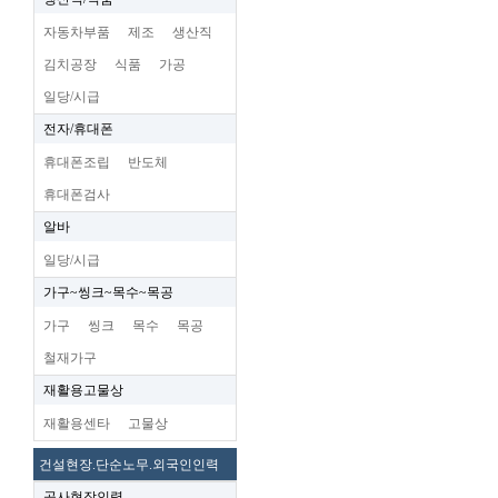
자동차부품
제조
생산직
김치공장
식품
가공
일당/시급
전자/휴대폰
휴대폰조립
반도체
휴대폰검사
알바
일당/시급
가구~씽크~목수~목공
가구
씽크
목수
목공
철재가구
재활용고물상
재활용센타
고물상
건설현장.단순노무.외국인인력
공사현장인력