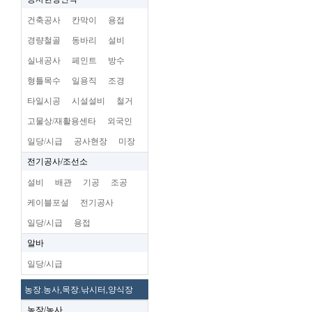
건축공사
칸막이
용접
경량철골
동바리
설비
실내공사
페인트
방수
형틀목수
일용직
조경
타일시공
시설설비
철거
고물상/재활용센타
외국인
일당/시급
공사현장
미장
전기공사/조선소
설비
배관
기공
조공
케이블포설
전기공사
일당/시급
용접
알바
일당/시급
농장.농사,목장.낚시터,양식장
농장/농사