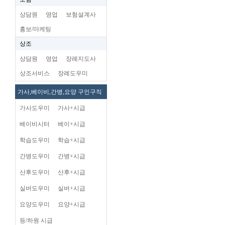
상담원
영업
보험설계사
홍보/마케팅
상조
상담원
영업
장례지도사
상조서비스
장례도우미
가사,베이비,간병,요양 구인구직
가사도우미
가사+시급
베이비시터
베이+시급
학습도우미
학습+시급
간병도우미
간병+시급
산후도우미
산후+시급
실버도우미
실버+시급
요양도우미
요양+시급
등/하원 시급