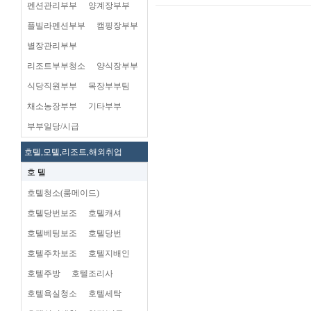
펜션관리부부
양계장부부
플빌라펜션부부
캠핑장부부
별장관리부부
리조트부부청소
양식장부부
식당직원부부
목장부부팀
채소농장부부
기타부부
부부일당/시급
호텔,모텔,리조트,해외취업
호 텔
호텔청소(룸메이드)
호텔당번보조
호텔캐셔
호텔베팅보조
호텔당번
호텔주차보조
호텔지배인
호텔주방
호텔조리사
호텔욕실청소
호텔세탁