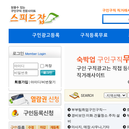
구인구직 직거래
구인광고등록
구직등록무료
저장
회원가입
|
아이디/비번찾기
부부팀취업구인구직~~
호
경비보안.미화.건물청소.주차.설
부
비
마사지, 매장.사우나,기타