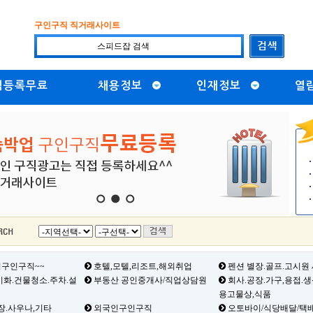
구인구직 직거래사이트
직등록무료
채용정보
인재정보
열
1
2
3
구인구직~~
호텔,모텔,리조트,해외취업
펜션 별장.골프.고시원
화.건물청소.주차.설
부동산 공인중개사/직업상담원
회사.공장.가구,용접.
용고물상,식품
장.사우나,기타
외국인구인구직
오토바이/식당배달/택