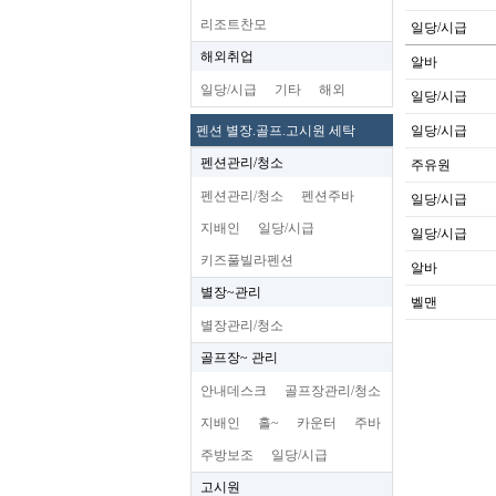
리조트찬모
일당/시급
해외취업
알바
일당/시급
기타
해외
일당/시급
펜션 별장.골프.고시원 세탁
일당/시급
펜션관리/청소
주유원
펜션관리/청소
펜션주바
일당/시급
지배인
일당/시급
일당/시급
키즈풀빌라펜션
알바
별장~관리
벨맨
별장관리/청소
골프장~ 관리
안내데스크
골프장관리/청소
지배인
홀~
카운터
주바
주방보조
일당/시급
고시원