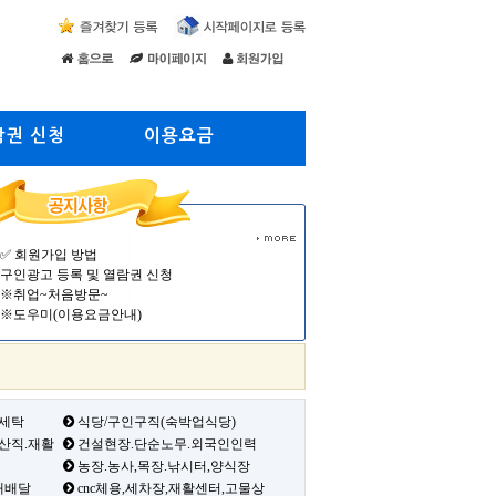
람권 신청
이용요금
✅ 회원가입 방법
구인광고 등록 및 열람권 신청
※취업~처음방문~
※도우미(이용요금안내)
 세탁
식당/구인구직(숙박업식당)
생산직.재활
건설현장.단순노무.외국인인력
농장.농사,목장.낚시터,양식장
배배달
cnc체용,세차장,재활센터,고물상