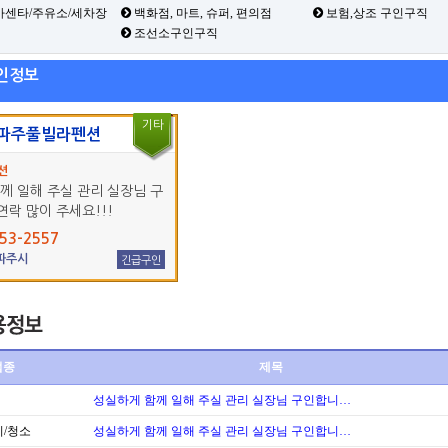
카센타/주유소/세차장
백화점, 마트, 슈퍼, 편의점
보험,상조 구인구직
조선소구인구직
인정보
기타
파주풀빌라펜션
션
께 일해 주실 관리 실장님 구
연락 많이 주세요!!!
53-2557
 파주시
긴급구인
업종
제목
성실하게 함께 일해 주실 관리 실장님 구인합니…
/청소
성실하게 함께 일해 주실 관리 실장님 구인합니…