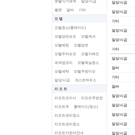
호텔식기세척
일당/시급
일당/시급
벨맨
알바
기타
일당/시급
모 텔
기타
모텔청소(룸메이드)
일당/시급
모텔당번보조
모텔캐셔
일당/시급
모텔베팅
모텔당번
기타
모텔주차보조
모텔지배인
일당/시급
숙박업조리
모텔욕실청소
알바
모텔세탁
모텔주방이모
기타
일당/시급
게스트하우스
알바
리 조 트
일당/시급
리조트조리사
리조트주방장
일당/시급
리조트주
룸메이드(청소)
일당/시급
리조트관리청소
일당/시급
리조트관리청소
리조트카운터안내
일당/시급