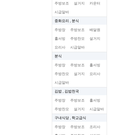
주방보조
설거지
카운터
시급알바
중화요리 , 분식
주방장
주방보조
배달원
홀서빙
주방찬모
설거지
요리사
시급알바
분식
주방장
주방보조
홀서빙
주방찬모
설거지
요리사
시급알바
김밥 , 김밥천국
주방장
주방보조
홀서빙
주방찬모
설거지
시급알바
구내식당 , 학교급식
주방장
주방보조
조리사