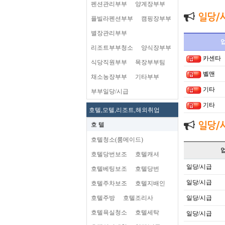
펜션관리부부
양계장부부
일당/
플빌라펜션부부
캠핑장부부
별장관리부부
리조트부부청소
양식장부부
카센타
식당직원부부
목장부부팀
벨맨
채소농장부부
기타부부
기타
부부일당/시급
기타
호텔,모텔,리조트,해외취업
일당/
호 텔
호텔청소(룸메이드)
호텔당번보조
호텔캐셔
일당/시급
호텔베팅보조
호텔당번
일당/시급
호텔주차보조
호텔지배인
호텔주방
호텔조리사
일당/시급
호텔욕실청소
호텔세탁
일당/시급