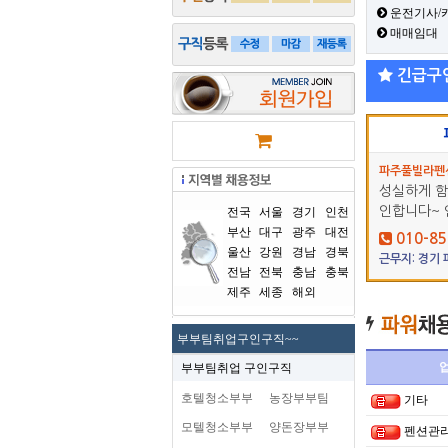
운전기사/
매매임대
긴급구
파주풀빌라펜
성실하게 함
인합니다~ 
전국
서울
경기
인천
부산
대구
광주
대전
010-85
울산
강원
경남
경북
근무지: 경기
전남
전북
충남
충북
제주
세종
해외
부부팀취업구인구직~~
부부팀취업 구인구직
호텔청소부부
농장부부팀
기타
모텔청소부부
양돈장부부
펜션관리