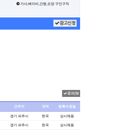
가사,베이비,간병,요양 구인구직
광고신청
광고신청
근무지
국적
등록수정일
경기 파주시
한국
상시채용
경기 파주시
한국
상시채용