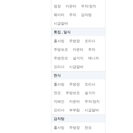
점장
카운타
주차/장치
웨이터
주차
감자탕
시급알바
횟집 , 일식
홀서빙
주방장
조리사
주방보조
카운터
주차
주방찬모
설거지
매니저
요리사
시급알바
한식
홀서빙
주방장
조리사
찬모
주방보조
설거지
지배인
카운터
주차/장치
요리사
부부팀
시급알바
감자탕
홀서빙
주방장
찬모