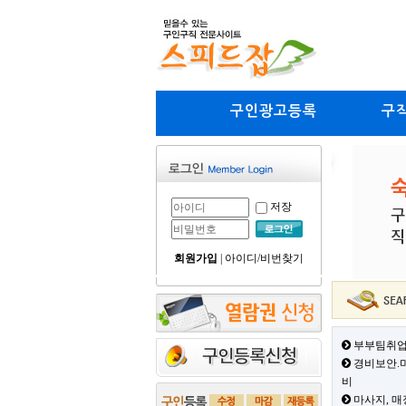
구인광고등록
구
저장
회원가입
|
아이디/비번찾기
부부팀취업
경비보안.미
비
마사지, 매