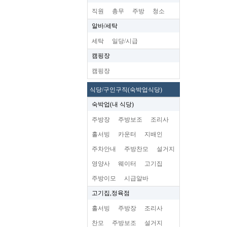
직원
총무
주방
청소
알바/세탁
세탁
일당/시급
캠핑장
캠핑장
식당/구인구직(숙박업식당)
숙박업(내 식당)
주방장
주방보조
조리사
홀서빙
카운터
지배인
주차안내
주방찬모
설거지
영양사
웨이터
고기집
주방이모
시급알바
고기집,정육점
홀서빙
주방장
조리사
찬모
주방보조
설거지