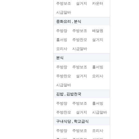
주방보조
설거지
카운터
시급알바
중화요리 , 분식
주방장
주방보조
배달원
홀서빙
주방찬모
설거지
요리사
시급알바
분식
주방장
주방보조
홀서빙
주방찬모
설거지
요리사
시급알바
김밥 , 김밥천국
주방장
주방보조
홀서빙
주방찬모
설거지
시급알바
구내식당 , 학교급식
주방장
주방보조
조리사