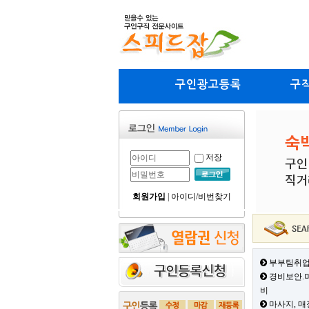
구인광고등록
구
저장
회원가입
|
아이디/비번찾기
부부팀취업
경비보안.미
비
마사지, 매