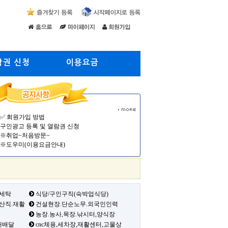
람권 신청
이용요금
✅ 회원가입 방법
구인광고 등록 및 열람권 신청
※취업~처음방문~
※도우미(이용요금안내)
 세탁
식당/구인구직(숙박업식당)
생산직.재활
건설현장.단순노무.외국인인력
농장.농사,목장.낚시터,양식장
배배달
cnc체용,세차장,재활센터,고물상