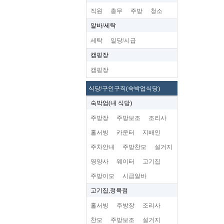
직원
총무
주방
청소
알바/세탁
세탁
일당/시급
캠핑장
캠핑장
식당/구인구직(숙박업식당)
숙박업(내 식당)
주방장
주방보조
조리사
홀서빙
카운터
지배인
주차안내
주방찬모
설거지
영양사
웨이터
고기집
주방이모
시급알바
고기집,정육점
홀서빙
주방장
조리사
찬모
주방보조
설거지