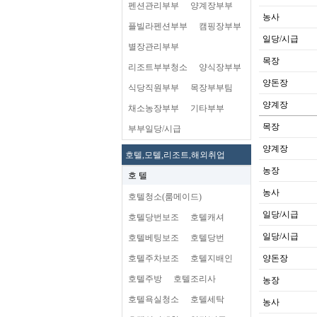
펜션관리부부
양계장부부
농사
플빌라펜션부부
캠핑장부부
일당/시급
별장관리부부
목장
리조트부부청소
양식장부부
양돈장
식당직원부부
목장부부팀
양계장
채소농장부부
기타부부
목장
부부일당/시급
양계장
호텔,모텔,리조트,해외취업
농장
호 텔
농사
호텔청소(룸메이드)
일당/시급
호텔당번보조
호텔캐셔
일당/시급
호텔베팅보조
호텔당번
호텔주차보조
호텔지배인
양돈장
호텔주방
호텔조리사
농장
호텔욕실청소
호텔세탁
농사