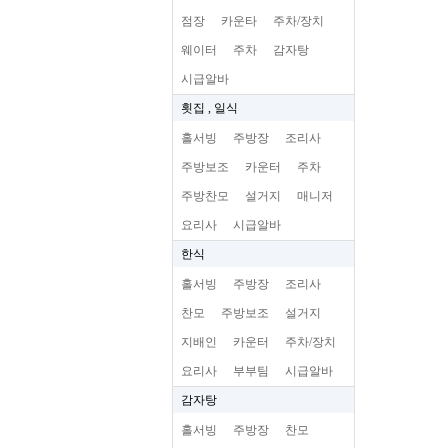
점장
카운타
주차/장치
웨이터
주차
감자탕
시급알바
횟집 , 일식
홀서빙
주방장
조리사
주방보조
카운터
주차
주방찬모
설거지
매니저
요리사
시급알바
한식
홀서빙
주방장
조리사
찬모
주방보조
설거지
지배인
카운터
주차/장치
요리사
부부팀
시급알바
감자탕
홀서빙
주방장
찬모