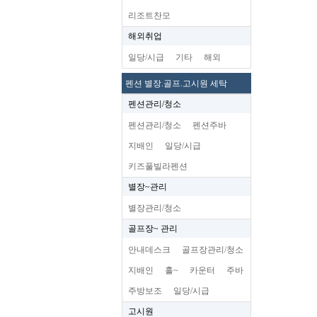
리조트찬모
해외취업
일당/시급
기타
해외
펜션 별장.골프.고시원 세탁
펜션관리/청소
펜션관리/청소
펜션주바
지배인
일당/시급
키즈풀빌라펜션
별장~관리
별장관리/청소
골프장~ 관리
안내데스크
골프장관리/청소
지배인
홀~
카운터
주바
주방보조
일당/시급
고시원