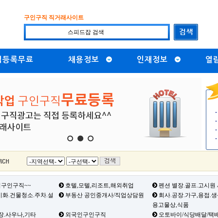
구인구직 직거래사이트
직등록무료
채용정보
인재정보
열
1
2
3
구인구직~~
호텔,모텔,리조트,해외취업
펜션 별장.골프.고시원
화.건물청소.주차.설
부동산 공인중개사/직업상담원
회사.공장.가구,용접.
용고물상,식품
장.사우나,기타
외국인구인구직
오토바이/식당배달/택