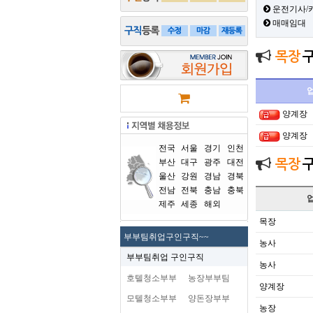
운전기사/
매매임대
목장
양계장
양계장
전국
서울
경기
인천
부산
대구
광주
대전
목장
울산
강원
경남
경북
전남
전북
충남
충북
제주
세종
해외
목장
부부팀취업구인구직~~
농사
부부팀취업 구인구직
농사
호텔청소부부
농장부부팀
양계장
모텔청소부부
양돈장부부
농장