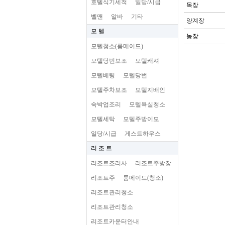
호텔식기세척
일당/시급
목장
벨맨
알바
기타
양계장
모 텔
농장
모텔청소(룸메이드)
모텔당번보조
모텔캐셔
모텔베팅
모텔당번
모텔주차보조
모텔지배인
숙박업조리
모텔욕실청소
모텔세탁
모텔주방이모
일당/시급
게스트하우스
리 조 트
리조트조리사
리조트주방장
리조트주
룸메이드(청소)
리조트관리청소
리조트관리청소
리조트카운터안내