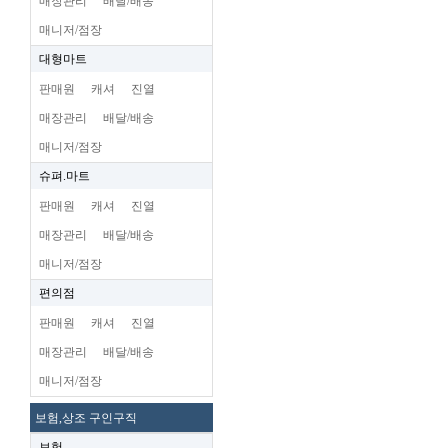
매장관리
배달/배송
매니저/점장
대형마트
판매원
캐셔
진열
매장관리
배달/배송
매니저/점장
슈펴.마트
판매원
캐셔
진열
매장관리
배달/배송
매니저/점장
편의점
판매원
캐셔
진열
매장관리
배달/배송
매니저/점장
보험,상조 구인구직
보험