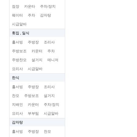
점장
카운타
주차/장치
웨이터
주차
감자탕
시급알바
횟집 , 일식
홀서빙
주방장
조리사
주방보조
카운터
주차
주방찬모
설거지
매니저
요리사
시급알바
한식
홀서빙
주방장
조리사
찬모
주방보조
설거지
지배인
카운터
주차/장치
요리사
부부팀
시급알바
감자탕
홀서빙
주방장
찬모