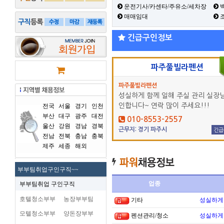
운전기사/카센타/주유소/세차장
백
매매임대
긴급구인정보
파주풀빌라펜션
파주풀빌라펜션
성실하게 함께 일해 주실 관리 실장님
인합니다~ 연락 많이 주세요!!!
전국
서울
경기
인천
부산
대구
광주
대전
010-8553-2557
울산
강원
경남
경북
근무지: 경기 파주시
긴급
전남
전북
충남
충북
제주
세종
해외
부부팀취업구인구직~~
업종
부부팀취업 구인구직
호텔청소부부
농장부부팀
기타
성실하게
모텔청소부부
양돈장부부
펜션관리/청소
성실하게