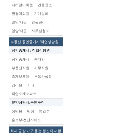
지하철미화원
건물청소
환경미화원
기계설비
일당/시급
건물관리
일당/시급
사무실청소
부동산 공인중개사/직업상담원
공인중개사 / 직업상담원
공인중개사
중개인
부동산직원
사무직원
중개보조원
부동산실장
경리원
기타
직업소개소파트
분양상담사/구인구직
상담원
팀장
영업부
홍보부/전단지배포
회사.공장.가구,용접.생산직.재활