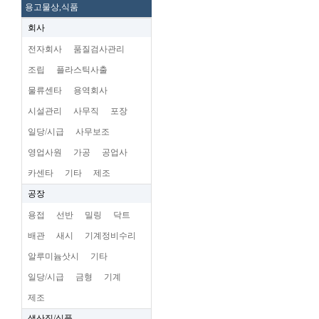
용고물상,식품
회사
전자회사
품질검사관리
조립
플라스틱사출
물류센타
용역회사
시설관리
사무직
포장
일당/시급
사무보조
영업사원
가공
공업사
카센타
기타
제조
공장
용접
선반
밀링
닥트
배관
새시
기계정비수리
알루미늄삿시
기타
일당/시급
금형
기계
제조
생산직/식품