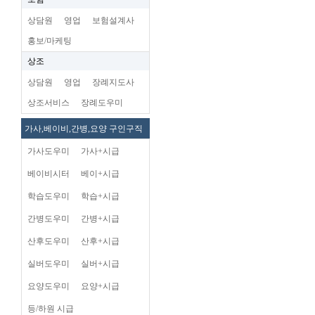
상담원
영업
보험설계사
홍보/마케팅
상조
상담원
영업
장례지도사
상조서비스
장례도우미
가사,베이비,간병,요양 구인구직
가사도우미
가사+시급
베이비시터
베이+시급
학습도우미
학습+시급
간병도우미
간병+시급
산후도우미
산후+시급
실버도우미
실버+시급
요양도우미
요양+시급
등/하원 시급