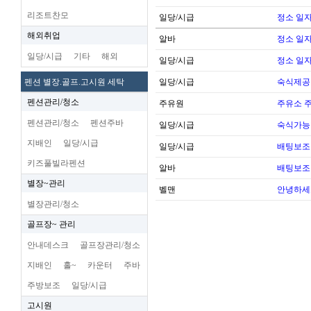
리조트찬모
일당/시급
정소 일자
해외취업
알바
정소 일자
일당/시급
기타
해외
일당/시급
정소 일자
펜션 별장.골프.고시원 세탁
일당/시급
숙식제공
펜션관리/청소
주유원
주유소 
펜션관리/청소
펜션주바
일당/시급
숙식가능한
지배인
일당/시급
일당/시급
배팅보조 
키즈풀빌라펜션
알바
배팅보조 
별장~관리
벨맨
안녕하세
별장관리/청소
골프장~ 관리
안내데스크
골프장관리/청소
지배인
홀~
카운터
주바
주방보조
일당/시급
고시원