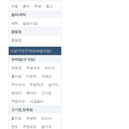
직원
총무
주방
청소
알바/세탁
세탁
일당/시급
캠핑장
캠핑장
식당/구인구직(숙박업식당)
숙박업(내 식당)
주방장
주방보조
조리사
홀서빙
카운터
지배인
주차안내
주방찬모
설거지
영양사
웨이터
고기집
주방이모
시급알바
고기집,정육점
홀서빙
주방장
조리사
찬모
주방보조
설거지