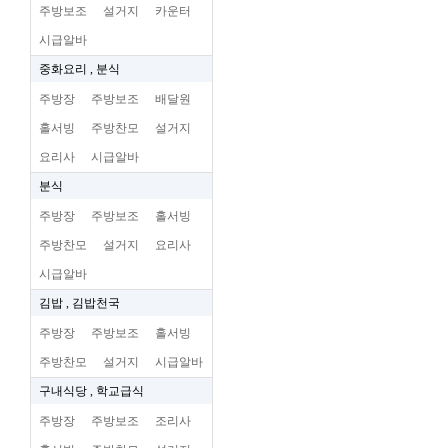
주방보조
설거지
카운터
시급알바
중화요리 , 분식
주방장
주방보조
배달원
홀서빙
주방찬모
설거지
요리사
시급알바
분식
주방장
주방보조
홀서빙
주방찬모
설거지
요리사
시급알바
김밥 , 김밥천국
주방장
주방보조
홀서빙
주방찬모
설거지
시급알바
구내식당 , 학교급식
주방장
주방보조
조리사