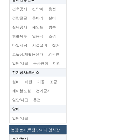
건축공사
칸막이
용접
경량철골
동바리
설비
실내공사
페인트
방수
형틀목수
일용직
조경
타일시공
시설설비
철거
고물상/재활용센타
외국인
일당/시급
공사현장
미장
전기공사/조선소
설비
배관
기공
조공
케이블포설
전기공사
일당/시급
용접
알바
일당/시급
농장.농사,목장.낚시터,양식장
농장/농사