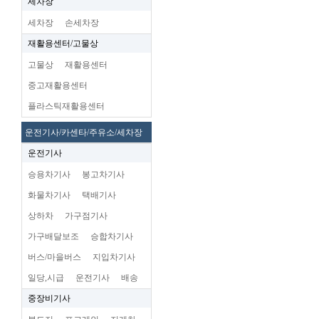
세차장
세차장
손세차장
재활용센터/고물상
고물상
재활용센터
중고재활용센터
플라스틱재활용센터
운전기사/카센타/주유소/세차장
운전기사
승용차기사
봉고차기사
화물차기사
택배기사
상하차
가구점기사
가구배달보조
승합차기사
버스/마을버스
지입차기사
일당,시급
운전기사
배송
중장비기사