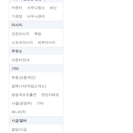
카운터
사우나청소
세신
기관장
사우나관리
마사지
건전마사지
족탕
스포츠마사지
피부마사지
주유소
카운터안내
기타
부동산(중개인)
잡메니저(직업소개소)
방송국보조출연
전단지배포
사찰(공양주)
기타
써니리치
시급/알바
일당/시급