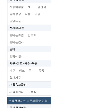
자동차부품
제조
생산직
김치공장
식품
가공
일당/시급
전자/휴대폰
휴대폰조립
반도체
휴대폰검사
알바
일당/시급
가구~씽크~목수~목공
가구
씽크
목수
목공
철재가구
재활용고물상
재활용센타
고물상
건설현장.단순노무.외국인인력
공사현장인력