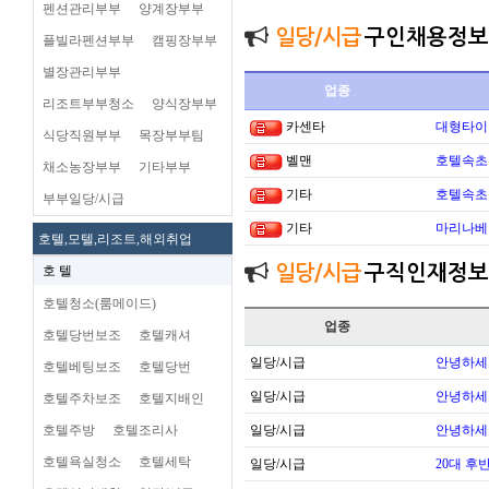
펜션관리부부
양계장부부
일당/시급
구인채용정보
플빌라펜션부부
캠핑장부부
별장관리부부
업종
리조트부부청소
양식장부부
카센타
대형타이
식당직원부부
목장부부팀
벨맨
호텔속초 
채소농장부부
기타부부
기타
호텔속초 
부부일당/시급
기타
마리나베이
호텔,모텔,리조트,해외취업
일당/시급
구직인재정보
호 텔
호텔청소(룸메이드)
업종
호텔당번보조
호텔캐셔
일당/시급
안녕하세
호텔베팅보조
호텔당번
일당/시급
안녕하세
호텔주차보조
호텔지배인
호텔주방
호텔조리사
일당/시급
안녕하세
호텔욕실청소
호텔세탁
일당/시급
20대 후