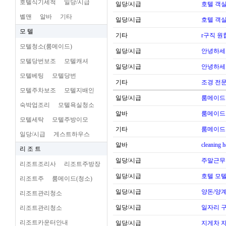
호텔식기세척
일당/시급
일당/시급
호텔 객실
벨맨
알바
기타
일당/시급
호텔 객실
모 텔
기타
r구직 
모텔청소(룸메이드)
일당/시급
안녕하세
모텔당번보조
모텔캐셔
일당/시급
안녕하세
모텔베팅
모텔당번
기타
조경 전문
모텔주차보조
모텔지배인
일당/시급
룸메이드
숙박업조리
모텔욕실청소
알바
룸메이드
모텔세탁
모텔주방이모
기타
룸메이드
일당/시급
게스트하우스
알바
cleaning 
리 조 트
일당/시급
주말근무
리조트조리사
리조트주방장
일당/시급
호텔 모텔
리조트주
룸메이드(청소)
일당/시급
양돈/양계
리조트관리청소
일당/시급
일자리 
리조트관리청소
리조트카운터안내
일당/시급
지게차 