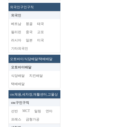
외국인구인구직
외국인
베트남
몽골
태국
필리핀
중국
교포
러시아
일본
미국
기타외국인
오토바이/식당배달/택배배달
오토바이배달
식당배달
치킨배달
택배배달
cnc체용,세차장,재활센터,고물상
cnc구인구직
MCT
선반
밀링
연마
프레스
금형가공