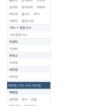
불도저
포크레인
지게차
집게차
덤프트럭
추레라
레미콘
굴삭기
로더
크레인
일당,시급
기타 ~~ 운전기사
기타,운전기사
카센타
카센타
주유소
주유원
세차장
세차장
백화점, 마트, 슈퍼, 편의점
백화점
편매원
캐셔
진열