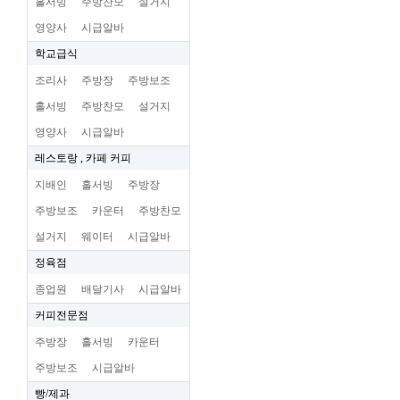
홀서빙
주방찬모
설거지
영양사
시급알바
학교급식
조리사
주방장
주방보조
홀서빙
주방찬모
설거지
영양사
시급알바
레스토랑 , 카페 커피
지배인
홀서빙
주방장
주방보조
카운터
주방찬모
설거지
웨이터
시급알바
정육점
종업원
배달기사
시급알바
커피전문점
주방장
홀서빙
카운터
주방보조
시급알바
빵/제과