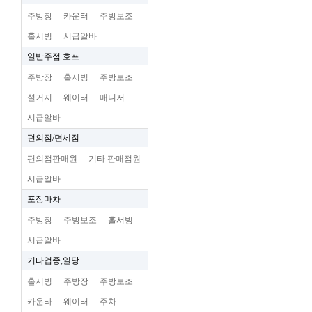
주방장
카운터
주방보조
홀서빙
시급알바
일반주점.호프
주방장
홀서빙
주방보조
설거지
웨이터
매니저
시급알바
편의점/면세점
편의점판매원
기타 판매점원
시급알바
포장마차
주방장
주방보조
홀서빙
시급알바
기타업종,일당
홀서빙
주방장
주방보조
카운타
웨이터
주차