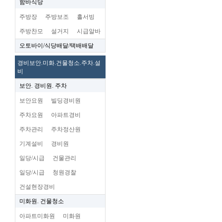
함바식당
주방장
주방보조
홀서빙
주방찬모
설거지
시급알바
오토바이/식당배달/택배배달
경비보안.미화.건물청소.주차.설
비
보안. 경비원. 주차
보안요원
빌딩경비원
주차요원
아파트경비
주차관리
주차정산원
기계설비
경비원
일당/시급
건물관리
일당/시급
청원경찰
건설현장경비
미화원. 건물청소
아파트미화원
미화원