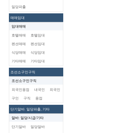
일당파출
매매임대
임대매매
호텔매매
호텔임대
펜션매매
펜션임대
식당매매
식당임대
기타매매
기타임대
조선소구인구직
조선소구인구직
외국인용접
내국인
외국인
구인
구직
용접
단기알바. 일당파출, 기타
알바: 일당/시급/기타
단기알바
일당알바