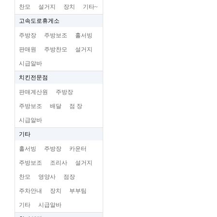
찬모
설거지
장치
기타~
고속도로휴게소
주방장
주방보조
홀서빙
판매원
주방찬모
설거지
시급알바
치킨전문점
판매계산원
주방장
주방보조
배달
점 장
시급알바
기타
홀서빙
주방장
카운터
주방보조
조리사
설거지
찬모
영양사
점장
주차안내
장치
부부팀
기타
시급알바