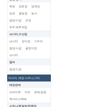
목장
양돈장
양계장
농장
꽃농장
농사
일당/시급
조경
무우 배추작업
낚시터,수산업
낚시터
양식장
가두리
일당/시급
굴양식장
낚시터
알바
일당/시급
마사지, 매장.사우나,기타
매장판매
슈퍼마켓
마트
판매/점원
퀵서비스택배
사우나/찜질방/한증막