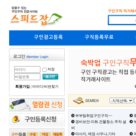
구인구직 직거래
구인광고등록
구직등록무료
저장
회원가입
|
아이디/비번찾기
부부팀취업구인구직~~
호
경비보안.미화.건물청소.주차.설
부
비
마사지, 매장.사우나,기타