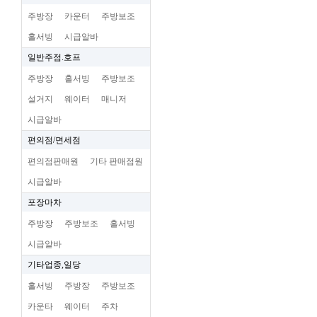
주방장
카운터
주방보조
홀서빙
시급알바
일반주점.호프
주방장
홀서빙
주방보조
설거지
웨이터
매니저
시급알바
편의점/면세점
편의점판매원
기타 판매점원
시급알바
포장마차
주방장
주방보조
홀서빙
시급알바
기타업종,일당
홀서빙
주방장
주방보조
카운타
웨이터
주차