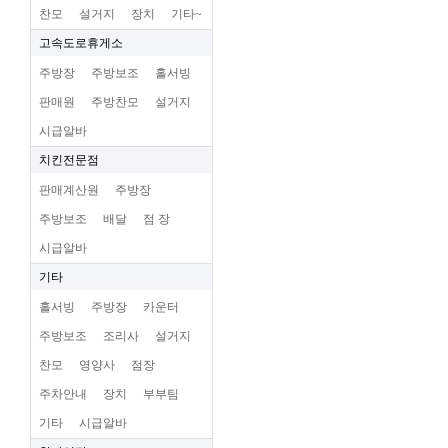
찬모
설거지
장치
기타~
고속도로휴게소
주방장
주방보조
홀서빙
판매원
주방찬모
설거지
시급알바
치킨전문점
판매계산원
주방장
주방보조
배달
점 장
시급알바
기타
홀서빙
주방장
카운터
주방보조
조리사
설거지
찬모
영양사
점장
주차안내
장치
부부팀
기타
시급알바