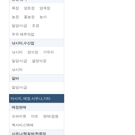
목장
양돈장
양계장
농장
꽃농장
농사
일당/시급
조경
무우 배추작업
낚시터,수산업
낚시터
양식장
가두리
일당/시급
굴양식장
낚시터
알바
일당/시급
마사지, 매장.사우나,기타
매장판매
슈퍼마켓
마트
판매/점원
퀵서비스택배
사우나/찜질방/한증막