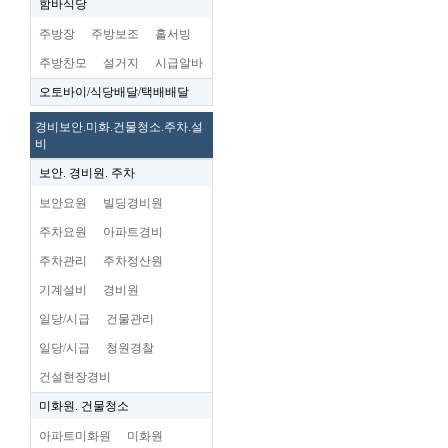
함바식당
주방장
주방보조
홀서빙
주방찬모
설거지
시급알바
오토바이/식당배달/택배배달
경비보안.미화.건물청소.주차.설
비
보안. 경비원. 주차
보안요원
빌딩경비원
주차요원
아파트경비
주차관리
주차정산원
기계설비
경비원
일당/시급
건물관리
일당/시급
청원경찰
건설현장경비
미화원. 건물청소
아파트미화원
미화원