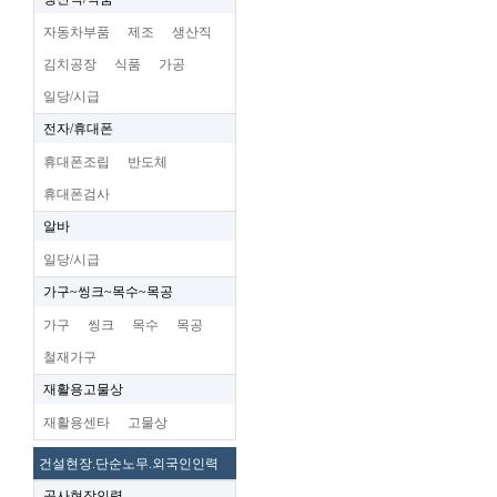
자동차부품
제조
생산직
김치공장
식품
가공
일당/시급
전자/휴대폰
휴대폰조립
반도체
휴대폰검사
알바
일당/시급
가구~씽크~목수~목공
가구
씽크
목수
목공
철재가구
재활용고물상
재활용센타
고물상
건설현장.단순노무.외국인인력
공사현장인력