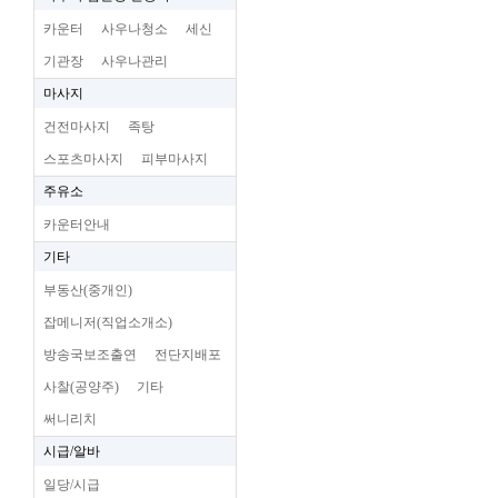
카운터
사우나청소
세신
기관장
사우나관리
마사지
건전마사지
족탕
스포츠마사지
피부마사지
주유소
카운터안내
기타
부동산(중개인)
잡메니저(직업소개소)
방송국보조출연
전단지배포
사찰(공양주)
기타
써니리치
시급/알바
일당/시급