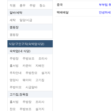
중국
부부팀 
직원
총무
주방
청소
택배배달
안녕하세
알바/세탁
세탁
일당/시급
캠핑장
캠핑장
식당/구인구직(숙박업식당)
숙박업(내 식당)
주방장
주방보조
조리사
홀서빙
카운터
지배인
주차안내
주방찬모
설거지
영양사
웨이터
고기집
주방이모
시급알바
고기집,정육점
홀서빙
주방장
조리사
찬모
주방보조
설거지