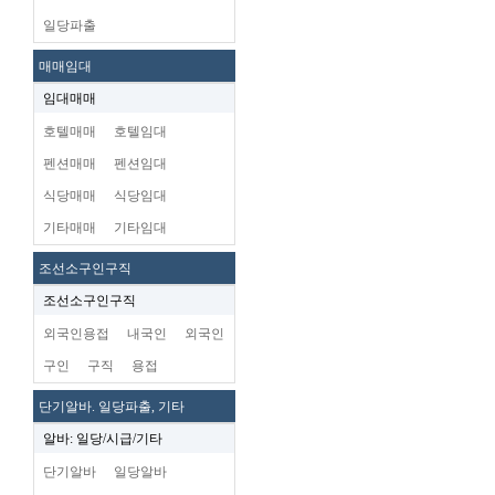
일당파출
매매임대
임대매매
호텔매매
호텔임대
펜션매매
펜션임대
식당매매
식당임대
기타매매
기타임대
조선소구인구직
조선소구인구직
외국인용접
내국인
외국인
구인
구직
용접
단기알바. 일당파출, 기타
알바: 일당/시급/기타
단기알바
일당알바