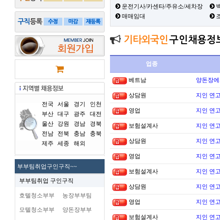
운전기사/카센타/주유소/세차장
백
매매임대
기타외국인
구인채용정
업종
베트남
양돈장에
상담원
지인 연고
전국
서울
경기
인천
영업
지인 연고
부산
대구
광주
대전
울산
강원
경남
경북
보험설계사
지인 연고
전남
전북
충남
충북
상담원
지인 연고
제주
세종
해외
영업
지인 연고
부부팀취업구인구직~~
보험설계사
지인 연고
부부팀취업 구인구직
상담원
지인 연고
호텔청소부부
농장부부팀
영업
지인 연고
모텔청소부부
양돈장부부
보험설계사
지인 연고