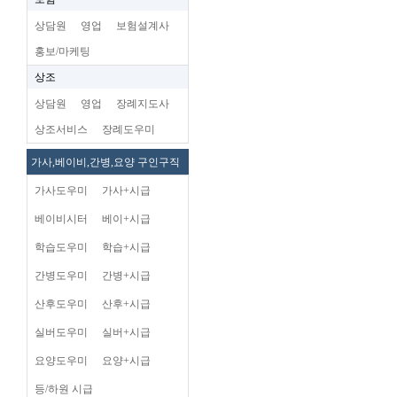
상담원
영업
보험설계사
홍보/마케팅
상조
상담원
영업
장례지도사
상조서비스
장례도우미
가사,베이비,간병,요양 구인구직
가사도우미
가사+시급
베이비시터
베이+시급
학습도우미
학습+시급
간병도우미
간병+시급
산후도우미
산후+시급
실버도우미
실버+시급
요양도우미
요양+시급
등/하원 시급