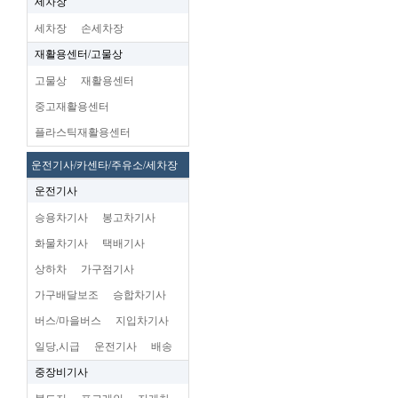
세차장
세차장
손세차장
재활용센터/고물상
고물상
재활용센터
중고재활용센터
플라스틱재활용센터
운전기사/카센타/주유소/세차장
운전기사
승용차기사
봉고차기사
화물차기사
택배기사
상하차
가구점기사
가구배달보조
승합차기사
버스/마을버스
지입차기사
일당,시급
운전기사
배송
중장비기사