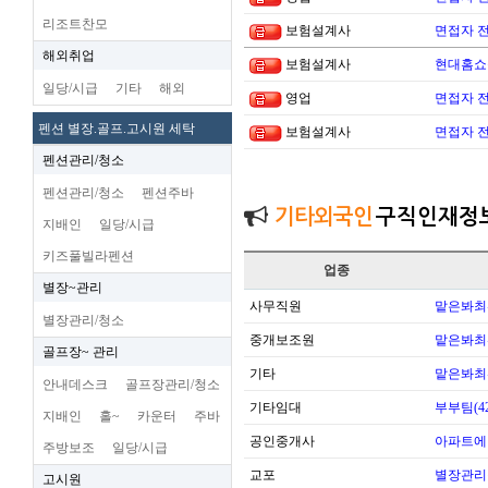
리조트찬모
보험설계사
면접자 
해외취업
보험설계사
현대홈쇼
일당/시급
기타
해외
영업
면접자 
펜션 별장.골프.고시원 세탁
보험설계사
면접자 
펜션관리/청소
펜션관리/청소
펜션주바
기타외국인
구직인재정
지배인
일당/시급
키즈풀빌라펜션
업종
별장~관리
사무직원
맡은봐최
별장관리/청소
중개보조원
맡은봐최
골프장~ 관리
기타
맡은봐최
안내데스크
골프장관리/청소
기타임대
부부팀(42
지배인
홀~
카운터
주바
공인중개사
아파트에
주방보조
일당/시급
교포
별장관리
고시원