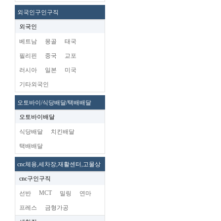
외국인구인구직
외국인
베트남
몽골
태국
필리핀
중국
교포
러시아
일본
미국
기타외국인
오토바이/식당배달/택배배달
오토바이배달
식당배달
치킨배달
택배배달
cnc체용,세차장,재활센터,고물상
cnc구인구직
MCT
선반
밀링
연마
프레스
금형가공