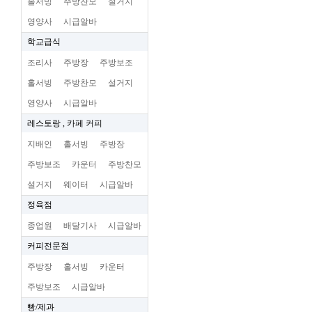
홀서빙
주방찬모
설거지
영양사
시급알바
학교급식
조리사
주방장
주방보조
홀서빙
주방찬모
설거지
영양사
시급알바
레스토랑 , 카페 커피
지배인
홀서빙
주방장
주방보조
카운터
주방찬모
설거지
웨이터
시급알바
정육점
종업원
배달기사
시급알바
커피전문점
주방장
홀서빙
카운터
주방보조
시급알바
빵/제과