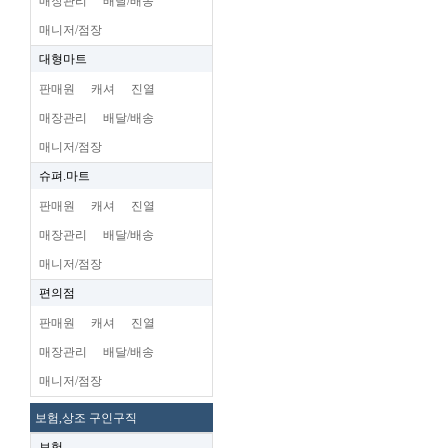
매장관리
배달/배송
매니저/점장
대형마트
판매원
캐셔
진열
매장관리
배달/배송
매니저/점장
슈펴.마트
판매원
캐셔
진열
매장관리
배달/배송
매니저/점장
편의점
판매원
캐셔
진열
매장관리
배달/배송
매니저/점장
보험,상조 구인구직
보험