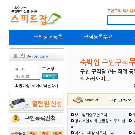
구인구직 직거래
구인광고등록
구직등록무료
저장
회원가입
|
아이디/비번찾기
부부팀취업구인구직~~
호
경비보안.미화.건물청소.주차.설
부
비
마사지, 매장.사우나,기타