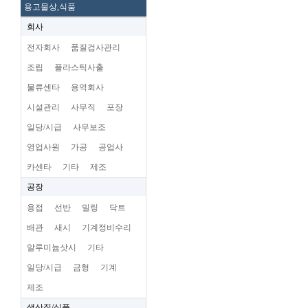
용고물상,식품
회사
전자회사
품질검사관리
조립
플라스틱사출
물류센타
용역회사
시설관리
사무직
포장
일당/시급
사무보조
영업사원
가공
공업사
카센타
기타
제조
공장
용접
선반
밀링
닥트
배관
새시
기계정비수리
알루미늄삿시
기타
일당/시급
금형
기계
제조
생산직/식품