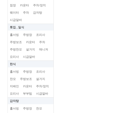
점장
카운타
주차/장치
웨이터
주차
감자탕
시급알바
횟집 , 일식
홀서빙
주방장
조리사
주방보조
카운터
주차
주방찬모
설거지
매니저
요리사
시급알바
한식
홀서빙
주방장
조리사
찬모
주방보조
설거지
지배인
카운터
주차/장치
요리사
부부팀
시급알바
감자탕
홀서빙
주방장
찬모