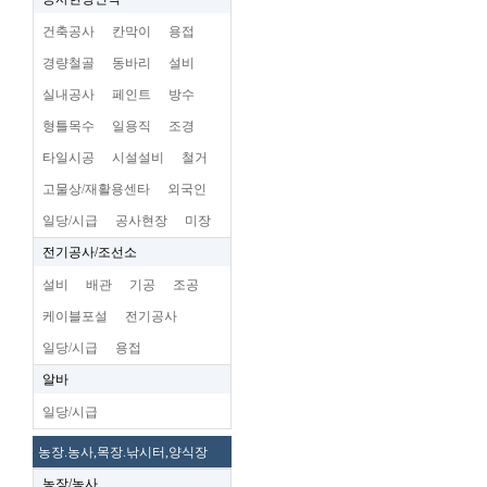
건축공사
칸막이
용접
경량철골
동바리
설비
실내공사
페인트
방수
형틀목수
일용직
조경
타일시공
시설설비
철거
고물상/재활용센타
외국인
일당/시급
공사현장
미장
전기공사/조선소
설비
배관
기공
조공
케이블포설
전기공사
일당/시급
용접
알바
일당/시급
농장.농사,목장.낚시터,양식장
농장/농사