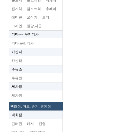
불도저
포크레인
지게차
집게차
덤프트럭
추레라
레미콘
굴삭기
로더
크레인
일당,시급
기타 ~~ 운전기사
기타,운전기사
카센타
카센타
주유소
주유원
세차장
세차장
백화점, 마트, 슈퍼, 편의점
백화점
편매원
캐셔
진열