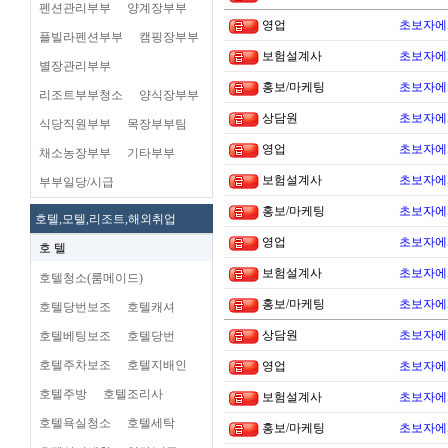
펜션관리부부
양계장부부
영업
초보자에
플빌라펜션부부
캠핑장부부
보험설계사
초보자에
별장관리부부
홍보/마케팅
초보자에
리조트부부청소
양식장부부
상담원
초보자에
식당직원부부
목장부부팀
영업
초보자에
채소농장부부
기타부부
보험설계사
초보자에
부부일당/시급
홍보/마케팅
초보자에
호텔,모텔,리조트,해외취업
영업
초보자에
호 텔
보험설계사
초보자에
호텔청소(룸메이드)
홍보/마케팅
초보자에
호텔당번보조
호텔캐셔
상담원
초보자에
호텔베팅보조
호텔당번
호텔주차보조
호텔지배인
영업
초보자에
호텔주방
호텔조리사
보험설계사
초보자에
호텔욕실청소
호텔세탁
홍보/마케팅
초보자에