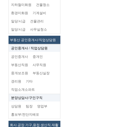
지하철미화원
건물청소
환경미화원
기계설비
일당/시급
건물관리
일당/시급
사무실청소
부동산 공인중개사/직업상담원
공인중개사 / 직업상담원
공인중개사
중개인
부동산직원
사무직원
중개보조원
부동산실장
경리원
기타
직업소개소파트
분양상담사/구인구직
상담원
팀장
영업부
홍보부/전단지배포
회사.공장.가구,용접.생산직.재활