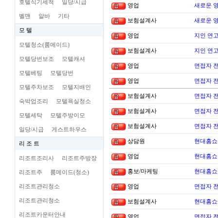
호텔식기세척
일당/시급
영업
새로운 
벨맨
알바
기타
보험설계사
새로운 
모 텔
영업
지인 연고
모텔청소(룸메이드)
보험설계사
지인 연고
모텔당번보조
모텔캐셔
영업
면접자 
모텔베팅
모텔당번
영업
면접자 
모텔주차보조
모텔지배인
보험설계사
면접자 
숙박업조리
모텔욕실청소
보험설계사
면접자 
모텔세탁
모텔주방이모
보험설계사
면접자 
일당/시급
게스트하우스
상담원
현대홈쇼
리 조 트
영업
현대홈쇼
리조트조리사
리조트주방장
홍보/마케팅
현대홈쇼
리조트주
룸메이드(청소)
리조트관리청소
영업
면접자 
리조트관리청소
보험설계사
현대홈쇼
리조트카운터안내
영업
면접자 