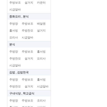
주방보조
설거지
카운터
시급알바
중화요리 , 분식
주방장
주방보조
배달원
홀서빙
주방찬모
설거지
요리사
시급알바
분식
주방장
주방보조
홀서빙
주방찬모
설거지
요리사
시급알바
김밥 , 김밥천국
주방장
주방보조
홀서빙
주방찬모
설거지
시급알바
구내식당 , 학교급식
주방장
주방보조
조리사