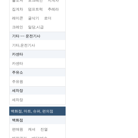
불도저
포크레인
지게차
집게차
덤프트럭
추레라
레미콘
굴삭기
로더
크레인
일당,시급
기타 ~~ 운전기사
기타,운전기사
카센타
카센타
주유소
주유원
세차장
세차장
백화점, 마트, 슈퍼, 편의점
백화점
편매원
캐셔
진열