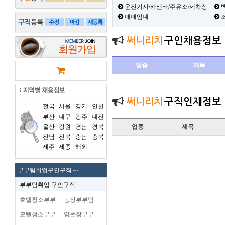
운전기사/카센타/주유소/세차장
백
매매임대
써니리치
구인채용정보
업종
제목
써니리치
구직인재정보
전국
서울
경기
인천
부산
대구
광주
대전
울산
강원
경남
경북
업종
제목
전남
전북
충남
충북
제주
세종
해외
부부팀취업구인구직~~
부부팀취업 구인구직
호텔청소부부
농장부부팀
모텔청소부부
양돈장부부