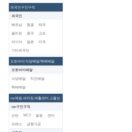
외국인구인구직
외국인
베트남
몽골
태국
필리핀
중국
교포
러시아
일본
미국
기타외국인
오토바이/식당배달/택배배달
오토바이배달
식당배달
치킨배달
택배배달
cnc체용,세차장,재활센터,고물상
cnc구인구직
MCT
선반
밀링
연마
프레스
금형가공