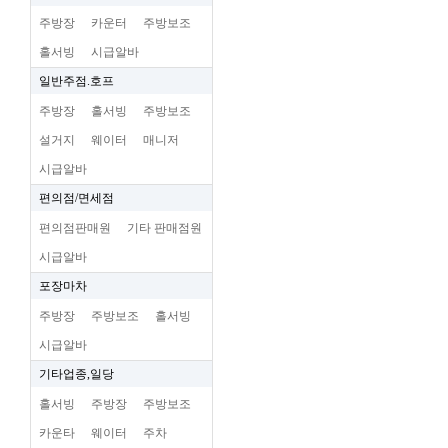
주방장
카운터
주방보조
홀서빙
시급알바
일반주점.호프
주방장
홀서빙
주방보조
설거지
웨이터
매니저
시급알바
편의점/면세점
편의점판매원
기타 판매점원
시급알바
포장마차
주방장
주방보조
홀서빙
시급알바
기타업종,일당
홀서빙
주방장
주방보조
카운타
웨이터
주차