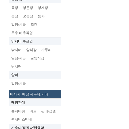
목장
양돈장
양계장
농장
꽃농장
농사
일당/시급
조경
무우 배추작업
낚시터,수산업
낚시터
양식장
가두리
일당/시급
굴양식장
낚시터
알바
일당/시급
마사지, 매장.사우나,기타
매장판매
슈퍼마켓
마트
판매/점원
퀵서비스택배
사우나/찜질방/한증막