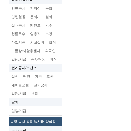
건축공사
칸막이
용접
경량철골
동바리
설비
실내공사
페인트
방수
형틀목수
일용직
조경
타일시공
시설설비
철거
고물상/재활용센타
외국인
일당/시급
공사현장
미장
전기공사/조선소
설비
배관
기공
조공
케이블포설
전기공사
일당/시급
용접
알바
일당/시급
농장.농사,목장.낚시터,양식장
농장/농사