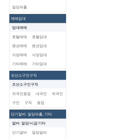
일당파출
매매임대
임대매매
호텔매매
호텔임대
펜션매매
펜션임대
식당매매
식당임대
기타매매
기타임대
조선소구인구직
조선소구인구직
외국인용접
내국인
외국인
구인
구직
용접
단기알바. 일당파출, 기타
알바: 일당/시급/기타
단기알바
일당알바