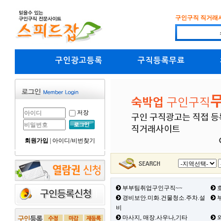
구인구직 직거래
구인광고등록
구직등록무료
저장
회원가입
|
아이디/비번찾기
부부팀취업구인구직~~
호
경비보안.미화.건물청소.주차.설
부
비
마사지, 매장.사우나,기타