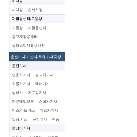
세차장
세차장
손세차장
재활용센터/고물상
고물상
재활용센터
중고재활용센터
플라스틱재활용센터
운전기사/카센타/주유소/세차장
운전기사
승용차기사
봉고차기사
화물차기사
택배기사
상하차
가구점기사
가구배달보조
승합차기사
버스/마을버스
지입차기사
일당,시급
운전기사
배송
중장비기사