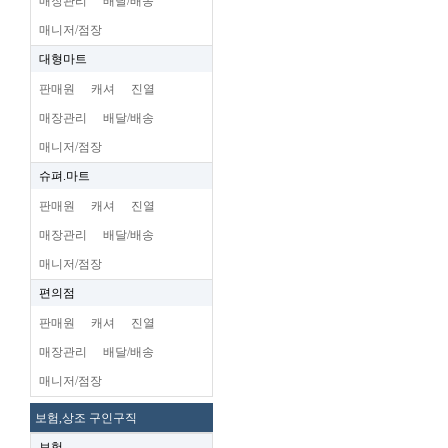
매장관리
배달/배송
매니저/점장
대형마트
판매원
캐셔
진열
매장관리
배달/배송
매니저/점장
슈펴.마트
판매원
캐셔
진열
매장관리
배달/배송
매니저/점장
편의점
판매원
캐셔
진열
매장관리
배달/배송
매니저/점장
보험,상조 구인구직
보험