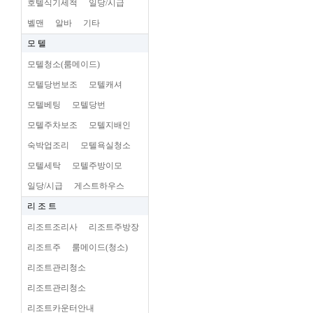
호텔식기세척
일당/시급
벨맨
알바
기타
모 텔
모텔청소(룸메이드)
모텔당번보조
모텔캐셔
모텔베팅
모텔당번
모텔주차보조
모텔지배인
숙박업조리
모텔욕실청소
모텔세탁
모텔주방이모
일당/시급
게스트하우스
리 조 트
리조트조리사
리조트주방장
리조트주
룸메이드(청소)
리조트관리청소
리조트관리청소
리조트카운터안내