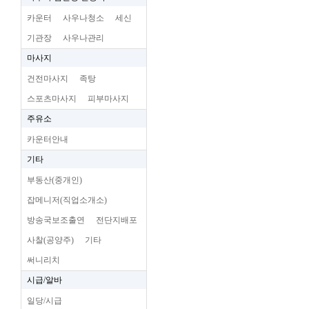
카운터
사우나청소
세신
기관장
사우나관리
마사지
건전마사지
족탕
스포츠마사지
피부마사지
주유소
카운터안내
기타
부동산(중개인)
잡메니저(직업소개소)
방송국보조출연
전단지배포
사찰(공양주)
기타
써니리치
시급/알바
일당/시급