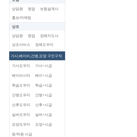
상담원
영업
보험설계사
홍보/마케팅
상조
상담원
영업
장례지도사
상조서비스
장례도우미
가사,베이비,간병,요양 구인구직
가사도우미
가사+시급
베이비시터
베이+시급
학습도우미
학습+시급
간병도우미
간병+시급
산후도우미
산후+시급
실버도우미
실버+시급
요양도우미
요양+시급
등/하원 시급