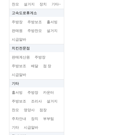
찬모
설거지
장치
기타~
고속도로휴게소
주방장
주방보조
홀서빙
판매원
주방찬모
설거지
시급알바
치킨전문점
판매계산원
주방장
주방보조
배달
점 장
시급알바
기타
홀서빙
주방장
카운터
주방보조
조리사
설거지
찬모
영양사
점장
주차안내
장치
부부팀
기타
시급알바