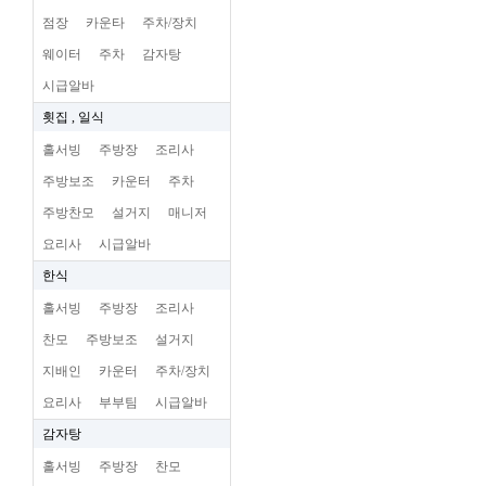
점장
카운타
주차/장치
웨이터
주차
감자탕
시급알바
횟집 , 일식
홀서빙
주방장
조리사
주방보조
카운터
주차
주방찬모
설거지
매니저
요리사
시급알바
한식
홀서빙
주방장
조리사
찬모
주방보조
설거지
지배인
카운터
주차/장치
요리사
부부팀
시급알바
감자탕
홀서빙
주방장
찬모