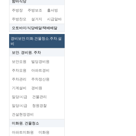
함바식당
주방장
주방보조
홀서빙
주방찬모
설거지
시급알바
오토바이/식당배달/택배배달
경비보안.미화.건물청소.주차.설
비
보안. 경비원. 주차
보안요원
빌딩경비원
주차요원
아파트경비
주차관리
주차정산원
기계설비
경비원
일당/시급
건물관리
일당/시급
청원경찰
건설현장경비
미화원. 건물청소
아파트미화원
미화원