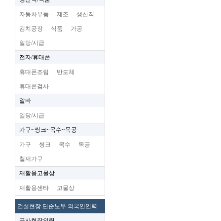
자동차부품
제조
생산직
김치공장
식품
가공
일당/시급
전자/휴대폰
휴대폰조립
반도체
휴대폰검사
알바
일당/시급
가구~씽크~목수~목공
가구
씽크
목수
목공
철재가구
재활용고물상
재활용센타
고물상
건설현장.단순노무.외국인인력
공사현장인력