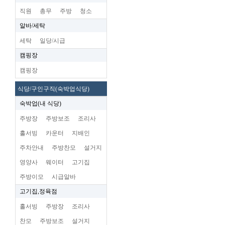
직원
총무
주방
청소
알바/세탁
세탁
일당/시급
캠핑장
캠핑장
식당/구인구직(숙박업식당)
숙박업(내 식당)
주방장
주방보조
조리사
홀서빙
카운터
지배인
주차안내
주방찬모
설거지
영양사
웨이터
고기집
주방이모
시급알바
고기집,정육점
홀서빙
주방장
조리사
찬모
주방보조
설거지