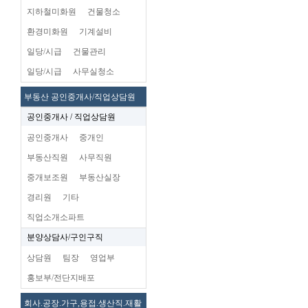
지하철미화원
건물청소
환경미화원
기계설비
일당/시급
건물관리
일당/시급
사무실청소
부동산 공인중개사/직업상담원
공인중개사 / 직업상담원
공인중개사
중개인
부동산직원
사무직원
중개보조원
부동산실장
경리원
기타
직업소개소파트
분양상담사/구인구직
상담원
팀장
영업부
홍보부/전단지배포
회사.공장.가구,용접.생산직.재활