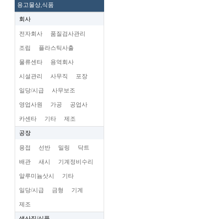
용고물상,식품
회사
전자회사
품질검사관리
조립
플라스틱사출
물류센타
용역회사
시설관리
사무직
포장
일당/시급
사무보조
영업사원
가공
공업사
카센타
기타
제조
공장
용접
선반
밀링
닥트
배관
새시
기계정비수리
알루미늄삿시
기타
일당/시급
금형
기계
제조
생산직/식품