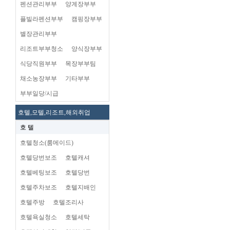
펜션관리부부
양계장부부
플빌라펜션부부
캠핑장부부
별장관리부부
리조트부부청소
양식장부부
식당직원부부
목장부부팀
채소농장부부
기타부부
부부일당/시급
호텔,모텔,리조트,해외취업
호 텔
호텔청소(룸메이드)
호텔당번보조
호텔캐셔
호텔베팅보조
호텔당번
호텔주차보조
호텔지배인
호텔주방
호텔조리사
호텔욕실청소
호텔세탁