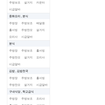
주방보조
설거지
카운터
시급알바
중화요리 , 분식
주방장
주방보조
배달원
홀서빙
주방찬모
설거지
요리사
시급알바
분식
주방장
주방보조
홀서빙
주방찬모
설거지
요리사
시급알바
김밥 , 김밥천국
주방장
주방보조
홀서빙
주방찬모
설거지
시급알바
구내식당 , 학교급식
주방장
주방보조
조리사