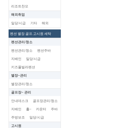
리조트찬모
해외취업
일당/시급
기타
해외
펜션 별장.골프.고시원 세탁
펜션관리/청소
펜션관리/청소
펜션주바
지배인
일당/시급
키즈풀빌라펜션
별장~관리
별장관리/청소
골프장~ 관리
안내데스크
골프장관리/청소
지배인
홀~
카운터
주바
주방보조
일당/시급
고시원