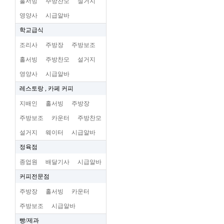
홀서빙
주방찬모
설거지
영양사
시급알바
학교급식
조리사
주방장
주방보조
홀서빙
주방찬모
설거지
영양사
시급알바
레스토랑 , 카페 커피
지배인
홀서빙
주방장
주방보조
카운터
주방찬모
설거지
웨이터
시급알바
정육점
종업원
배달기사
시급알바
커피전문점
주방장
홀서빙
카운터
주방보조
시급알바
빵/제과