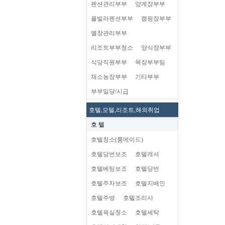
펜션관리부부
양계장부부
플빌라펜션부부
캠핑장부부
별장관리부부
리조트부부청소
양식장부부
식당직원부부
목장부부팀
채소농장부부
기타부부
부부일당/시급
호텔,모텔,리조트,해외취업
호 텔
호텔청소(룸메이드)
호텔당번보조
호텔캐셔
호텔베팅보조
호텔당번
호텔주차보조
호텔지배인
호텔주방
호텔조리사
호텔욕실청소
호텔세탁