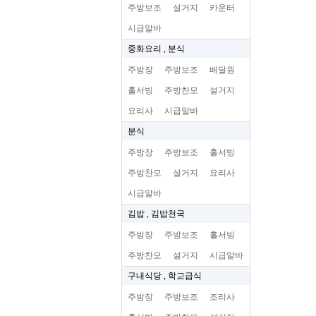
주방보조
설거지
카운터
시급알바
중화요리 , 분식
주방장
주방보조
배달원
홀서빙
주방찬모
설거지
요리사
시급알바
분식
주방장
주방보조
홀서빙
주방찬모
설거지
요리사
시급알바
김밥 , 김밥천국
주방장
주방보조
홀서빙
주방찬모
설거지
시급알바
구내식당 , 학교급식
주방장
주방보조
조리사