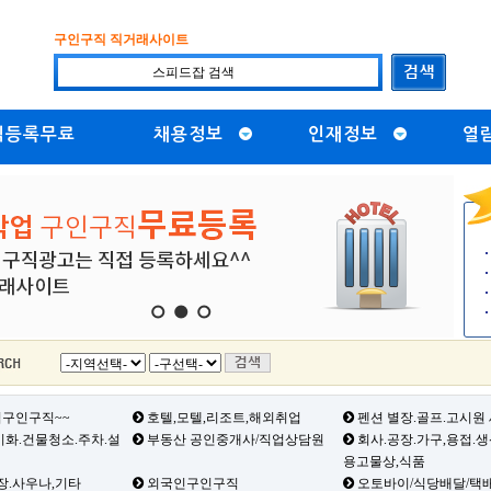
구인구직 직거래사이트
직등록무료
채용정보
인재정보
열
1
2
3
구인구직~~
호텔,모텔,리조트,해외취업
펜션 별장.골프.고시원
화.건물청소.주차.설
부동산 공인중개사/직업상담원
회사.공장.가구,용접.
용고물상,식품
장.사우나,기타
외국인구인구직
오토바이/식당배달/택