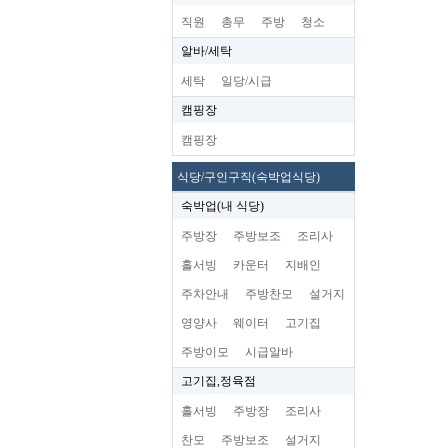
직원
총무
주방
청소
알바/세탁
세탁
일당/시급
캠핑장
캠핑장
식당/구인구직(숙박업식당)
숙박업(내 식당)
주방장
주방보조
조리사
홀서빙
카운터
지배인
주차안내
주방찬모
설거지
영양사
웨이터
고기집
주방이모
시급알바
고기집,정육점
홀서빙
주방장
조리사
찬모
주방보조
설거지