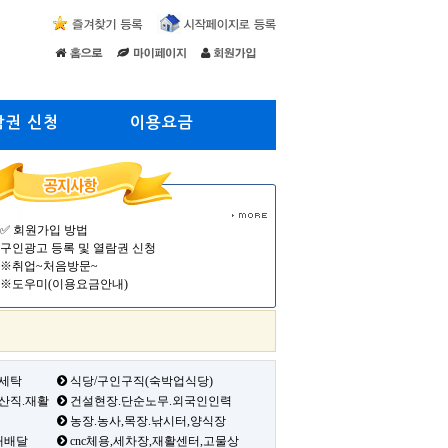
람권 신청
이용요금
✅ 회원가입 방법
구인광고 등록 및 열람권 신청
※취업~처음방문~
※도우미(이용요금안내)
 세탁
식당/구인구직(숙박업식당)
생산직.재활
건설현장.단순노무.외국인인력
농장.농사,목장.낚시터,양식장
배배달
cnc체용,세차장,재활센터,고물상