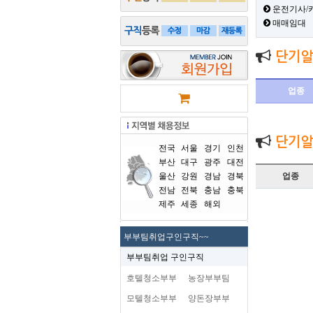
운전기사/
매매임대
단기알
업종
단기알
전국
서울
경기
인천
부산
대구
광주
대전
울산
강원
경남
경북
업종
전남
전북
충남
충북
제주
세종
해외
부부팀취업구인구직~~
부부팀취업 구인구직
호텔청소부부
농장부부팀
모텔청소부부
양돈장부부