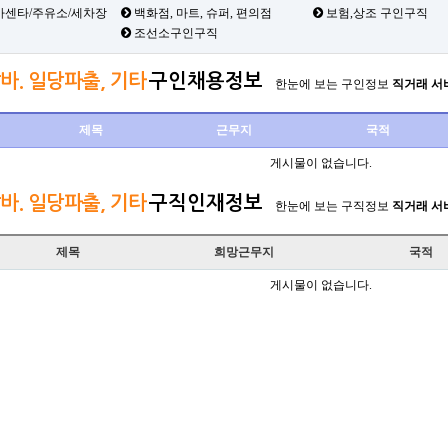
카센타/주유소/세차장
백화점, 마트, 슈퍼, 편의점
보험,상조 구인구직
조선소구인구직
바. 일당파출, 기타
구인채용정보
한눈에 보는 구인정보
직거래 서
제목
근무지
국적
게시물이 없습니다.
바. 일당파출, 기타
구직인재정보
한눈에 보는 구직정보
직거래 서
제목
희망근무지
국적
게시물이 없습니다.