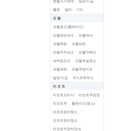
호텔식기세척
일당/시급
벨맨
알바
기타
모 텔
모텔청소(룸메이드)
모텔당번보조
모텔캐셔
모텔베팅
모텔당번
모텔주차보조
모텔지배인
숙박업조리
모텔욕실청소
모텔세탁
모텔주방이모
일당/시급
게스트하우스
리 조 트
리조트조리사
리조트주방장
리조트주
룸메이드(청소)
리조트관리청소
리조트관리청소
리조트카운터안내