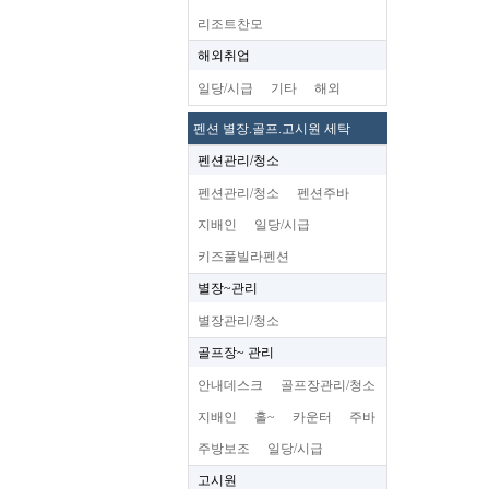
리조트찬모
해외취업
일당/시급
기타
해외
펜션 별장.골프.고시원 세탁
펜션관리/청소
펜션관리/청소
펜션주바
지배인
일당/시급
키즈풀빌라펜션
별장~관리
별장관리/청소
골프장~ 관리
안내데스크
골프장관리/청소
지배인
홀~
카운터
주바
주방보조
일당/시급
고시원