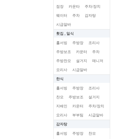
점장
카운타
주차/장치
웨이터
주차
감자탕
시급알바
횟집 , 일식
홀서빙
주방장
조리사
주방보조
카운터
주차
주방찬모
설거지
매니저
요리사
시급알바
한식
홀서빙
주방장
조리사
찬모
주방보조
설거지
지배인
카운터
주차/장치
요리사
부부팀
시급알바
감자탕
홀서빙
주방장
찬모