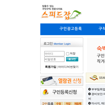
구인광고등록
구
저장
회원가입
|
아이디/비번찾기
부부팀취업
경비보안.미
비
마사지, 매