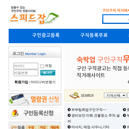
구인구직 직거래
구인광고등록
구직등록무료
저장
회원가입
|
아이디/비번찾기
부부팀취업구인구직~~
호
경비보안.미화.건물청소.주차.설
부
비
마사지, 매장.사우나,기타