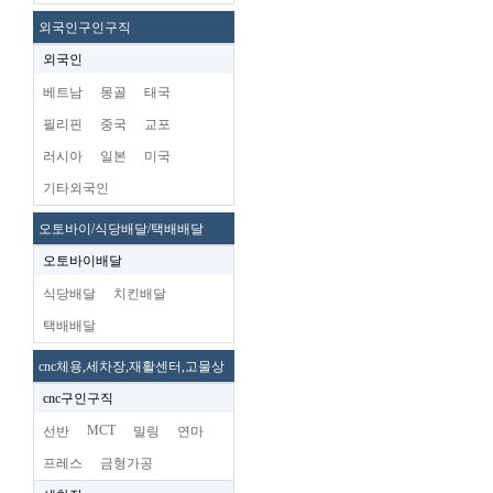
외국인구인구직
외국인
베트남
몽골
태국
필리핀
중국
교포
러시아
일본
미국
기타외국인
오토바이/식당배달/택배배달
오토바이배달
식당배달
치킨배달
택배배달
cnc체용,세차장,재활센터,고물상
cnc구인구직
MCT
선반
밀링
연마
프레스
금형가공