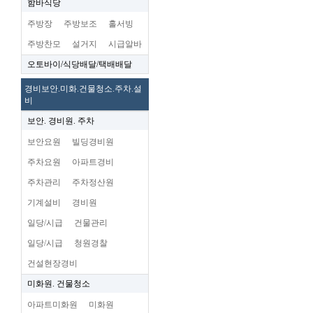
함바식당
주방장
주방보조
홀서빙
주방찬모
설거지
시급알바
오토바이/식당배달/택배배달
경비보안.미화.건물청소.주차.설
비
보안. 경비원. 주차
보안요원
빌딩경비원
주차요원
아파트경비
주차관리
주차정산원
기계설비
경비원
일당/시급
건물관리
일당/시급
청원경찰
건설현장경비
미화원. 건물청소
아파트미화원
미화원