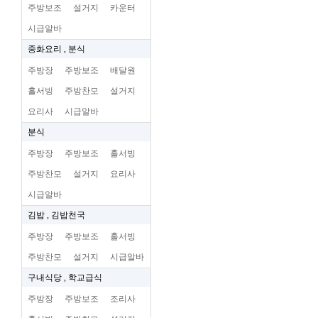
주방보조
설거지
카운터
시급알바
중화요리 , 분식
주방장
주방보조
배달원
홀서빙
주방찬모
설거지
요리사
시급알바
분식
주방장
주방보조
홀서빙
주방찬모
설거지
요리사
시급알바
김밥 , 김밥천국
주방장
주방보조
홀서빙
주방찬모
설거지
시급알바
구내식당 , 학교급식
주방장
주방보조
조리사