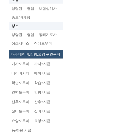
상담원
영업
보험설계사
홍보/마케팅
상조
상담원
영업
장례지도사
상조서비스
장례도우미
가사,베이비,간병,요양 구인구직
가사도우미
가사+시급
베이비시터
베이+시급
학습도우미
학습+시급
간병도우미
간병+시급
산후도우미
산후+시급
실버도우미
실버+시급
요양도우미
요양+시급
등/하원 시급