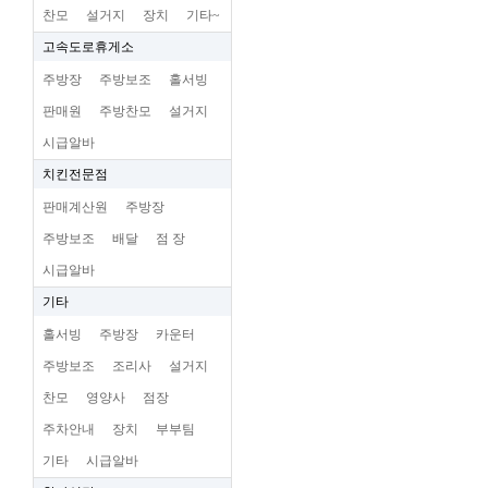
찬모
설거지
장치
기타~
고속도로휴게소
주방장
주방보조
홀서빙
판매원
주방찬모
설거지
시급알바
치킨전문점
판매계산원
주방장
주방보조
배달
점 장
시급알바
기타
홀서빙
주방장
카운터
주방보조
조리사
설거지
찬모
영양사
점장
주차안내
장치
부부팀
기타
시급알바