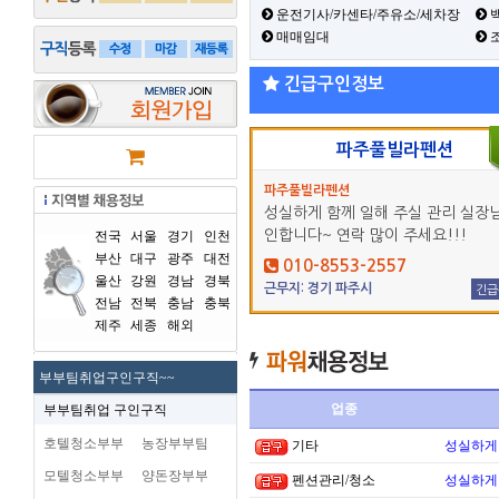
운전기사/카센타/주유소/세차장
백
매매임대
긴급구인정보
파주풀빌라펜션
파주풀빌라펜션
성실하게 함께 일해 주실 관리 실장님
인합니다~ 연락 많이 주세요!!!
전국
서울
경기
인천
부산
대구
광주
대전
010-8553-2557
울산
강원
경남
경북
근무지: 경기 파주시
긴급
전남
전북
충남
충북
제주
세종
해외
부부팀취업구인구직~~
업종
부부팀취업 구인구직
호텔청소부부
농장부부팀
기타
성실하게
모텔청소부부
양돈장부부
펜션관리/청소
성실하게