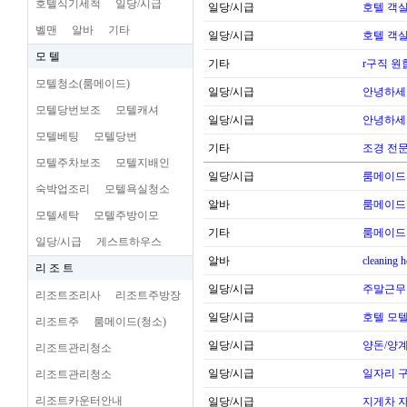
호텔식기세척
일당/시급
일당/시급
호텔 객실
벨맨
알바
기타
일당/시급
호텔 객실
모 텔
기타
r구직 
모텔청소(룸메이드)
일당/시급
안녕하세
모텔당번보조
모텔캐셔
일당/시급
안녕하세
모텔베팅
모텔당번
기타
조경 전문
모텔주차보조
모텔지배인
일당/시급
룸메이드
숙박업조리
모텔욕실청소
알바
룸메이드
모텔세탁
모텔주방이모
기타
룸메이드
일당/시급
게스트하우스
알바
cleaning 
리 조 트
일당/시급
주말근무
리조트조리사
리조트주방장
일당/시급
호텔 모텔
리조트주
룸메이드(청소)
일당/시급
양돈/양계
리조트관리청소
일당/시급
일자리 
리조트관리청소
리조트카운터안내
일당/시급
지게차 