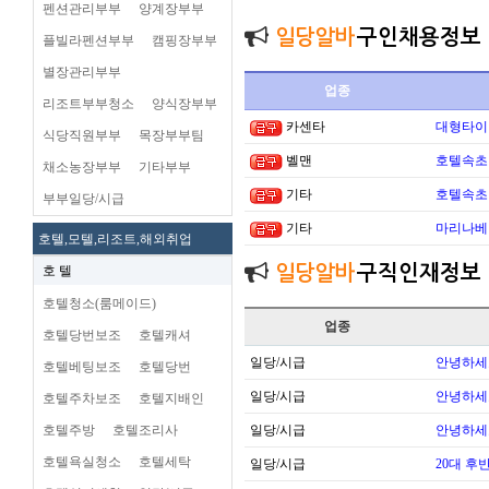
펜션관리부부
양계장부부
일당알바
구인채용정보
플빌라펜션부부
캠핑장부부
별장관리부부
업종
리조트부부청소
양식장부부
카센타
대형타이
식당직원부부
목장부부팀
벨맨
호텔속초 
채소농장부부
기타부부
기타
호텔속초 
부부일당/시급
기타
마리나베이
호텔,모텔,리조트,해외취업
일당알바
구직인재정보
호 텔
호텔청소(룸메이드)
업종
호텔당번보조
호텔캐셔
일당/시급
안녕하세
호텔베팅보조
호텔당번
일당/시급
안녕하세
호텔주차보조
호텔지배인
호텔주방
호텔조리사
일당/시급
안녕하세
호텔욕실청소
호텔세탁
일당/시급
20대 후