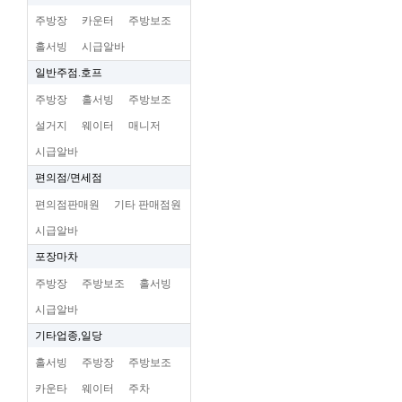
주방장
카운터
주방보조
홀서빙
시급알바
일반주점.호프
주방장
홀서빙
주방보조
설거지
웨이터
매니저
시급알바
편의점/면세점
편의점판매원
기타 판매점원
시급알바
포장마차
주방장
주방보조
홀서빙
시급알바
기타업종,일당
홀서빙
주방장
주방보조
카운타
웨이터
주차