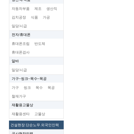
자동차부품
제조
생산직
김치공장
식품
가공
일당/시급
전자/휴대폰
휴대폰조립
반도체
휴대폰검사
알바
일당/시급
가구~씽크~목수~목공
가구
씽크
목수
목공
철재가구
재활용고물상
재활용센타
고물상
건설현장.단순노무.외국인인력
공사현장인력