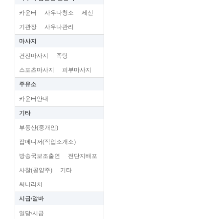
카운터
사우나청소
세신
기관장
사우나관리
마사지
건전마사지
족탕
스포츠마사지
피부마사지
주유소
카운터안내
기타
부동산(중개인)
잡메니저(직업소개소)
방송국보조출연
전단지배포
사찰(공양주)
기타
써니리치
시급/알바
일당/시급