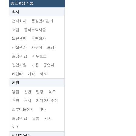
용고물상,식품
회사
전자회사
품질검사관리
조립
플라스틱사출
물류센타
용역회사
시설관리
사무직
포장
일당/시급
사무보조
영업사원
가공
공업사
카센타
기타
제조
공장
용접
선반
밀링
닥트
배관
새시
기계정비수리
알루미늄삿시
기타
일당/시급
금형
기계
제조
생산직/식품