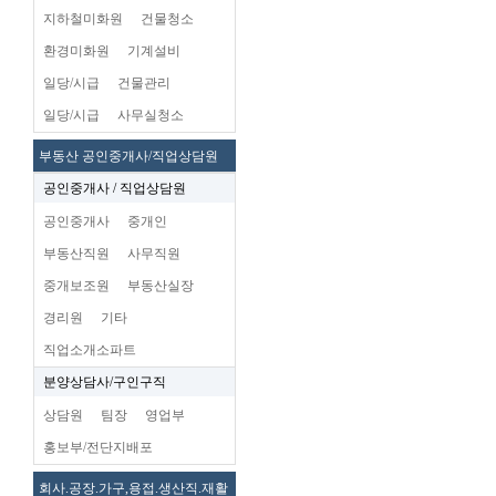
지하철미화원
건물청소
환경미화원
기계설비
일당/시급
건물관리
일당/시급
사무실청소
부동산 공인중개사/직업상담원
공인중개사 / 직업상담원
공인중개사
중개인
부동산직원
사무직원
중개보조원
부동산실장
경리원
기타
직업소개소파트
분양상담사/구인구직
상담원
팀장
영업부
홍보부/전단지배포
회사.공장.가구,용접.생산직.재활