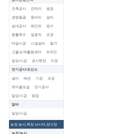
건축공사
칸막이
용접
경량철골
동바리
설비
실내공사
페인트
방수
형틀목수
일용직
조경
타일시공
시설설비
철거
고물상/재활용센타
외국인
일당/시급
공사현장
미장
전기공사/조선소
설비
배관
기공
조공
케이블포설
전기공사
일당/시급
용접
알바
일당/시급
농장.농사,목장.낚시터,양식장
농장/농사