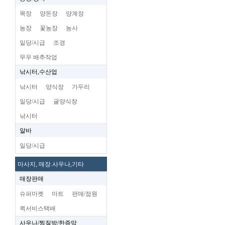
목장
양돈장
양계장
농장
꽃농장
농사
일당/시급
조경
무우 배추작업
낚시터,수산업
낚시터
양식장
가두리
일당/시급
굴양식장
낚시터
알바
일당/시급
마사지, 매장.사우나,기타
매장판매
슈퍼마켓
마트
판매/점원
퀵서비스택배
사우나/찜질방/한증막