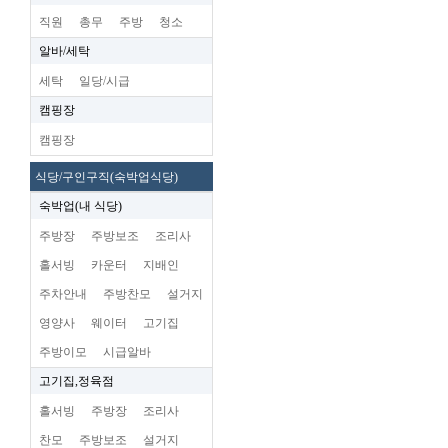
직원
총무
주방
청소
알바/세탁
세탁
일당/시급
캠핑장
캠핑장
식당/구인구직(숙박업식당)
숙박업(내 식당)
주방장
주방보조
조리사
홀서빙
카운터
지배인
주차안내
주방찬모
설거지
영양사
웨이터
고기집
주방이모
시급알바
고기집,정육점
홀서빙
주방장
조리사
찬모
주방보조
설거지