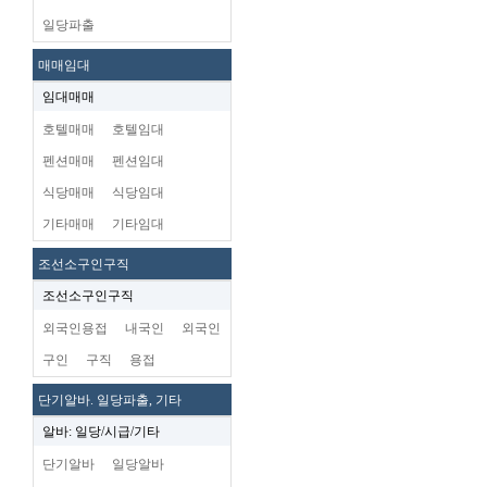
일당파출
매매임대
임대매매
호텔매매
호텔임대
펜션매매
펜션임대
식당매매
식당임대
기타매매
기타임대
조선소구인구직
조선소구인구직
외국인용접
내국인
외국인
구인
구직
용접
단기알바. 일당파출, 기타
알바: 일당/시급/기타
단기알바
일당알바