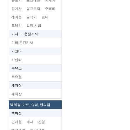
불도저
포크레인
지게차
집게차
덤프트럭
추레라
레미콘
굴삭기
로더
크레인
일당,시급
기타 ~~ 운전기사
기타,운전기사
카센타
카센타
주유소
주유원
세차장
세차장
백화점, 마트, 슈퍼, 편의점
백화점
편매원
캐셔
진열