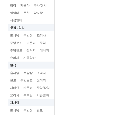
점장
카운타
주차/장치
웨이터
주차
감자탕
시급알바
횟집 , 일식
홀서빙
주방장
조리사
주방보조
카운터
주차
주방찬모
설거지
매니저
요리사
시급알바
한식
홀서빙
주방장
조리사
찬모
주방보조
설거지
지배인
카운터
주차/장치
요리사
부부팀
시급알바
감자탕
홀서빙
주방장
찬모