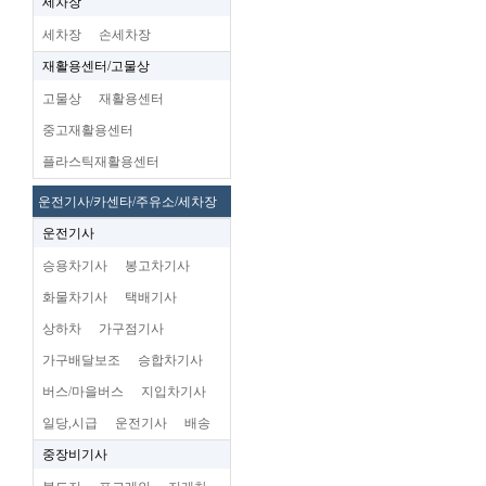
세차장
세차장
손세차장
재활용센터/고물상
고물상
재활용센터
중고재활용센터
플라스틱재활용센터
운전기사/카센타/주유소/세차장
운전기사
승용차기사
봉고차기사
화물차기사
택배기사
상하차
가구점기사
가구배달보조
승합차기사
버스/마을버스
지입차기사
일당,시급
운전기사
배송
중장비기사