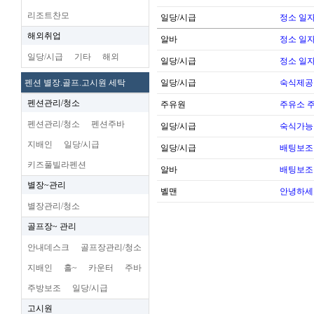
리조트찬모
일당/시급
정소 일자
해외취업
알바
정소 일자
일당/시급
기타
해외
일당/시급
정소 일자
펜션 별장.골프.고시원 세탁
일당/시급
숙식제공
펜션관리/청소
주유원
주유소 
펜션관리/청소
펜션주바
일당/시급
숙식가능한
지배인
일당/시급
일당/시급
배팅보조 
키즈풀빌라펜션
알바
배팅보조 
별장~관리
벨맨
안녕하세
별장관리/청소
골프장~ 관리
안내데스크
골프장관리/청소
지배인
홀~
카운터
주바
주방보조
일당/시급
고시원