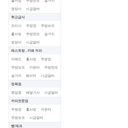
홀서빙
주방찬모
설거지
영양사
시급알바
학교급식
조리사
주방장
주방보조
홀서빙
주방찬모
설거지
영양사
시급알바
레스토랑 , 카페 커피
지배인
홀서빙
주방장
주방보조
카운터
주방찬모
설거지
웨이터
시급알바
정육점
종업원
배달기사
시급알바
커피전문점
주방장
홀서빙
카운터
주방보조
시급알바
빵/제과