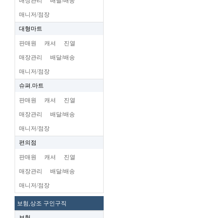
매장관리
배달/배송
매니저/점장
대형마트
판매원
캐셔
진열
매장관리
배달/배송
매니저/점장
슈펴.마트
판매원
캐셔
진열
매장관리
배달/배송
매니저/점장
편의점
판매원
캐셔
진열
매장관리
배달/배송
매니저/점장
보험,상조 구인구직
보험