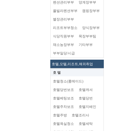
펜션관리부부
양계장부부
플빌라펜션부부
캠핑장부부
별장관리부부
리조트부부청소
양식장부부
식당직원부부
목장부부팀
채소농장부부
기타부부
부부일당/시급
호텔,모텔,리조트,해외취업
호 텔
호텔청소(룸메이드)
호텔당번보조
호텔캐셔
호텔베팅보조
호텔당번
호텔주차보조
호텔지배인
호텔주방
호텔조리사
호텔욕실청소
호텔세탁