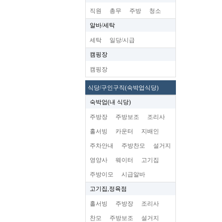
직원
총무
주방
청소
알바/세탁
세탁
일당/시급
캠핑장
캠핑장
식당/구인구직(숙박업식당)
숙박업(내 식당)
주방장
주방보조
조리사
홀서빙
카운터
지배인
주차안내
주방찬모
설거지
영양사
웨이터
고기집
주방이모
시급알바
고기집,정육점
홀서빙
주방장
조리사
찬모
주방보조
설거지