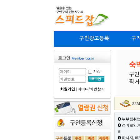
구인광고등록
구
저장
회원가입
|
아이디/비번찾기
부부팀취업
경비보안.미
비
마사지, 매