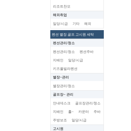
리조트찬모
해외취업
일당/시급
기타
해외
펜션 별장.골프.고시원 세탁
펜션관리/청소
펜션관리/청소
펜션주바
지배인
일당/시급
키즈풀빌라펜션
별장~관리
별장관리/청소
골프장~ 관리
안내데스크
골프장관리/청소
지배인
홀~
카운터
주바
주방보조
일당/시급
고시원