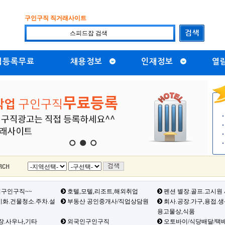
구인구직 직거래사이트
직등록무료
채용정보
인재정보
열
1
2
3
구인구직~~
호텔,모텔,리조트,해외취업
펜션 별장.골프.고시원
화.건물청소.주차.설
부동산 공인중개사/직업상담원
회사.공장.가구,용접.
용고물상,식품
장.사우나,기타
외국인구인구직
오토바이/식당배달/택