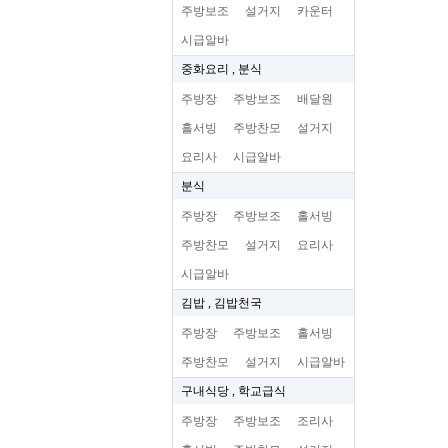
주방보조
설거지
카운터
시급알바
중화요리 , 분식
주방장
주방보조
배달원
홀서빙
주방찬모
설거지
요리사
시급알바
분식
주방장
주방보조
홀서빙
주방찬모
설거지
요리사
시급알바
김밥 , 김밥천국
주방장
주방보조
홀서빙
주방찬모
설거지
시급알바
구내식당 , 학교급식
주방장
주방보조
조리사