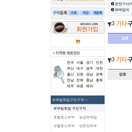
운전기사/
매매임대
기타
업종
기타
전국
서울
경기
인천
부산
대구
광주
대전
울산
강원
경남
경북
업종
전남
전북
충남
충북
제주
세종
해외
부부팀취업구인구직~~
부부팀취업 구인구직
호텔청소부부
농장부부팀
모텔청소부부
양돈장부부