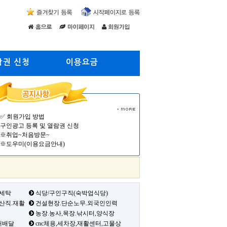
람권 신청
이용요금
✅ 회원가입 방법
구인광고 등록 및 열람권 신청
※취업~처음방문~
※도우미(이용요금안내)
 세탁
식당/구인구직(숙박업식당)
생산직.재활
건설현장.단순노무.외국인인력
농장.농사,목장.낚시터,양식장
배배달
cnc체용,세차장,재활센터,고물상