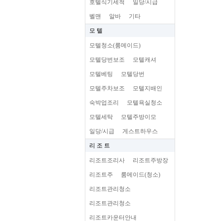
호텔식기세척
일당/시급
벨맨
알바
기타
모 텔
모텔청소(룸메이드)
모텔당번보조
모텔캐셔
모텔베팅
모텔당번
모텔주차보조
모텔지배인
숙박업조리
모텔욕실청소
모텔세탁
모텔주방이모
일당/시급
게스트하우스
리 조 트
리조트조리사
리조트주방장
리조트주
룸메이드(청소)
리조트관리청소
리조트관리청소
리조트카운터안내