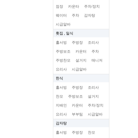
점장
카운타
주차/장치
웨이터
주차
감자탕
시급알바
횟집 , 일식
홀서빙
주방장
조리사
주방보조
카운터
주차
주방찬모
설거지
매니저
요리사
시급알바
한식
홀서빙
주방장
조리사
찬모
주방보조
설거지
지배인
카운터
주차/장치
요리사
부부팀
시급알바
감자탕
홀서빙
주방장
찬모