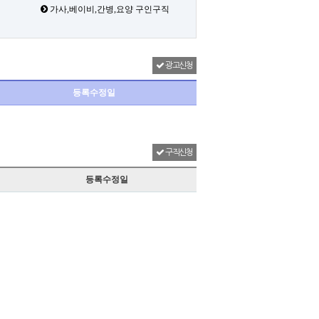
가사,베이비,간병,요양 구인구직
광고신청
등록수정일
구직신청
등록수정일