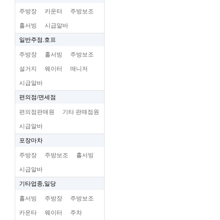
주방장
카운터
주방보조
홀서빙
시급알바
일반주점.호프
주방장
홀서빙
주방보조
설거지
웨이터
매니저
시급알바
편의점/면세점
편의점판매원
기타 판매점원
시급알바
포장마차
주방장
주방보조
홀서빙
시급알바
기타업종,일당
홀서빙
주방장
주방보조
카운타
웨이터
주차