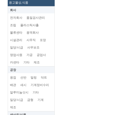
용고물상,식품
회사
전자회사
품질검사관리
조립
플라스틱사출
물류센타
용역회사
시설관리
사무직
포장
일당/시급
사무보조
영업사원
가공
공업사
카센타
기타
제조
공장
용접
선반
밀링
닥트
배관
새시
기계정비수리
알루미늄삿시
기타
일당/시급
금형
기계
제조
생산직/식품