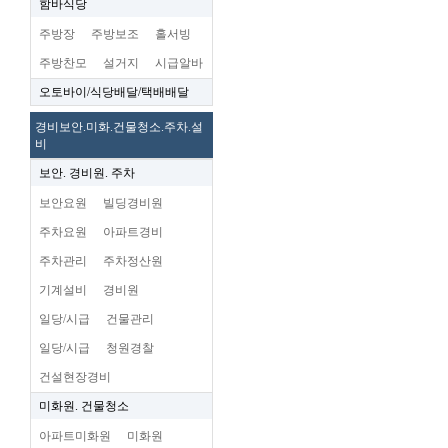
함바식당
주방장
주방보조
홀서빙
주방찬모
설거지
시급알바
오토바이/식당배달/택배배달
경비보안.미화.건물청소.주차.설
비
보안. 경비원. 주차
보안요원
빌딩경비원
주차요원
아파트경비
주차관리
주차정산원
기계설비
경비원
일당/시급
건물관리
일당/시급
청원경찰
건설현장경비
미화원. 건물청소
아파트미화원
미화원