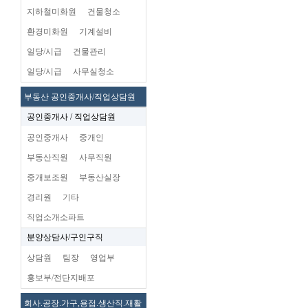
지하철미화원
건물청소
환경미화원
기계설비
일당/시급
건물관리
일당/시급
사무실청소
부동산 공인중개사/직업상담원
공인중개사 / 직업상담원
공인중개사
중개인
부동산직원
사무직원
중개보조원
부동산실장
경리원
기타
직업소개소파트
분양상담사/구인구직
상담원
팀장
영업부
홍보부/전단지배포
회사.공장.가구,용접.생산직.재활