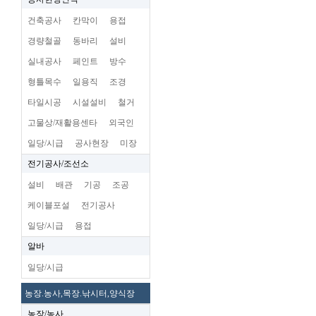
건축공사
칸막이
용접
경량철골
동바리
설비
실내공사
페인트
방수
형틀목수
일용직
조경
타일시공
시설설비
철거
고물상/재활용센타
외국인
일당/시급
공사현장
미장
전기공사/조선소
설비
배관
기공
조공
케이블포설
전기공사
일당/시급
용접
알바
일당/시급
농장.농사,목장.낚시터,양식장
농장/농사