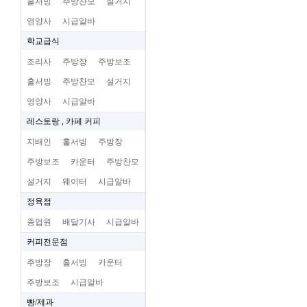
홀서빙
주방찬모
설거지
영양사
시급알바
학교급식
조리사
주방장
주방보조
홀서빙
주방찬모
설거지
영양사
시급알바
레스토랑 , 카페 커피
지배인
홀서빙
주방장
주방보조
카운터
주방찬모
설거지
웨이터
시급알바
정육점
종업원
배달기사
시급알바
커피전문점
주방장
홀서빙
카운터
주방보조
시급알바
빵/제과