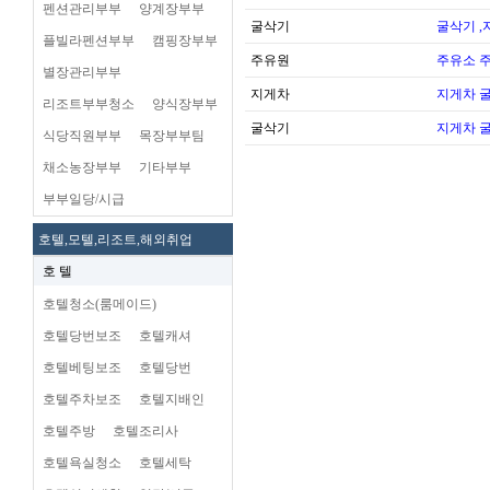
펜션관리부부
양계장부부
굴삭기
굴삭기 ,
플빌라펜션부부
캠핑장부부
주유원
주유소 
별장관리부부
지게차
지게차 
리조트부부청소
양식장부부
굴삭기
지게차 
식당직원부부
목장부부팀
채소농장부부
기타부부
부부일당/시급
호텔,모텔,리조트,해외취업
호 텔
호텔청소(룸메이드)
호텔당번보조
호텔캐셔
호텔베팅보조
호텔당번
호텔주차보조
호텔지배인
호텔주방
호텔조리사
호텔욕실청소
호텔세탁