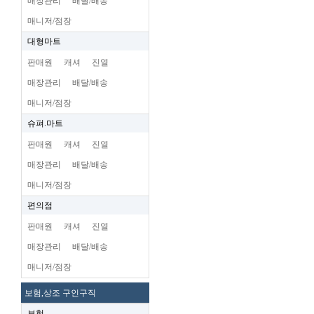
매장관리
배달/배송
매니저/점장
대형마트
판매원
캐셔
진열
매장관리
배달/배송
매니저/점장
슈펴.마트
판매원
캐셔
진열
매장관리
배달/배송
매니저/점장
편의점
판매원
캐셔
진열
매장관리
배달/배송
매니저/점장
보험,상조 구인구직
보험