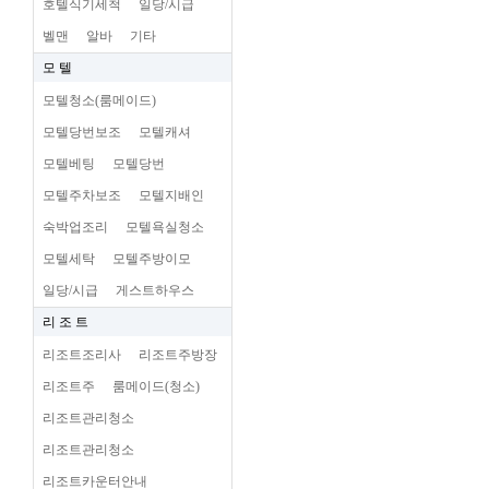
호텔식기세척
일당/시급
벨맨
알바
기타
모 텔
모텔청소(룸메이드)
모텔당번보조
모텔캐셔
모텔베팅
모텔당번
모텔주차보조
모텔지배인
숙박업조리
모텔욕실청소
모텔세탁
모텔주방이모
일당/시급
게스트하우스
리 조 트
리조트조리사
리조트주방장
리조트주
룸메이드(청소)
리조트관리청소
리조트관리청소
리조트카운터안내