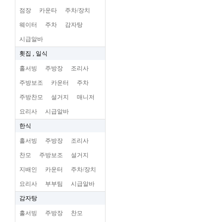
점장
카운타
주차/장치
웨이터
주차
감자탕
시급알바
횟집 , 일식
홀서빙
주방장
조리사
주방보조
카운터
주차
주방찬모
설거지
매니저
요리사
시급알바
한식
홀서빙
주방장
조리사
찬모
주방보조
설거지
지배인
카운터
주차/장치
요리사
부부팀
시급알바
감자탕
홀서빙
주방장
찬모