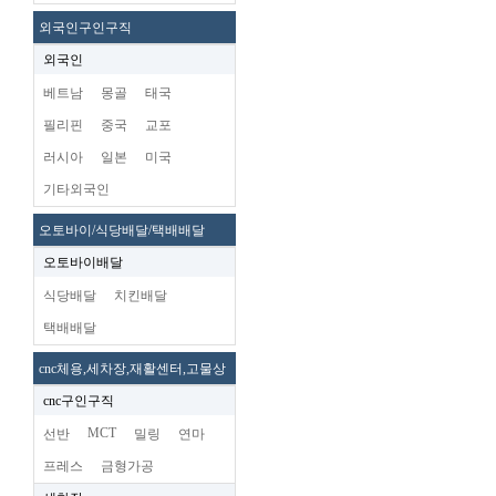
외국인구인구직
외국인
베트남
몽골
태국
필리핀
중국
교포
러시아
일본
미국
기타외국인
오토바이/식당배달/택배배달
오토바이배달
식당배달
치킨배달
택배배달
cnc체용,세차장,재활센터,고물상
cnc구인구직
MCT
선반
밀링
연마
프레스
금형가공