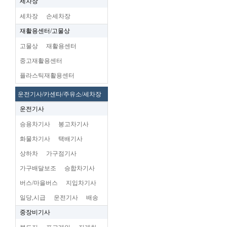
세차장
세차장
손세차장
재활용센터/고물상
고물상
재활용센터
중고재활용센터
플라스틱재활용센터
운전기사/카센타/주유소/세차장
운전기사
승용차기사
봉고차기사
화물차기사
택배기사
상하차
가구점기사
가구배달보조
승합차기사
버스/마을버스
지입차기사
일당,시급
운전기사
배송
중장비기사