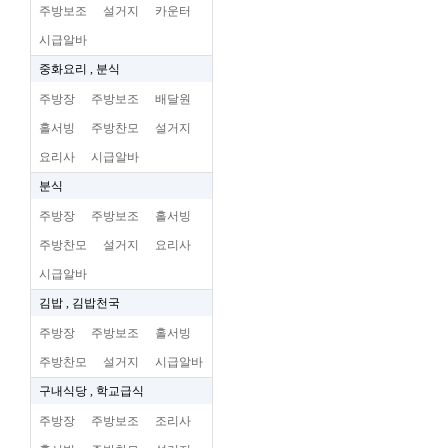
주방보조
설거지
카운터
시급알바
중화요리 , 분식
주방장
주방보조
배달원
홀서빙
주방찬모
설거지
요리사
시급알바
분식
주방장
주방보조
홀서빙
주방찬모
설거지
요리사
시급알바
김밥 , 김밥천국
주방장
주방보조
홀서빙
주방찬모
설거지
시급알바
구내식당 , 학교급식
주방장
주방보조
조리사