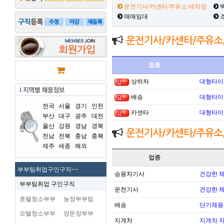
운전기사/카센타/주유소/세차장
백
매매임대
운전기사/카센타/주유소
업종
상하차
대형타이
배송
대형타이
전국
서울
경기
인천
카센타
대형타이
부산
대구
광주
대전
울산
강원
경남
경북
운전기사/카센타/주유소
전남
전북
충남
충북
제주
세종
해외
업종
부부팀취업구인구직~~
승용차기사
건강한 
부부팀취업 구인구직
운전기사
건강한 
호텔청소부부
농장부부팀
배송
단기채용
모텔청소부부
양돈장부부
지게차
지게차 