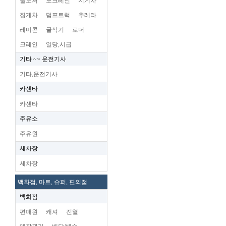
불도저
포크레인
지게차
집게차
덤프트럭
추레라
레미콘
굴삭기
로더
크레인
일당,시급
기타 ~~ 운전기사
기타,운전기사
카센타
카센타
주유소
주유원
세차장
세차장
백화점, 마트, 슈퍼, 편의점
백화점
편매원
캐셔
진열