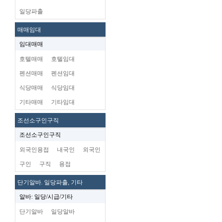
일당파출
매매임대
임대매매
호텔매매
호텔임대
펜션매매
펜션임대
식당매매
식당임대
기타매매
기타임대
조선소구인구직
조선소구인구직
외국인용접
내국인
외국인
구인
구직
용접
단기알바. 일당파출, 기타
알바: 일당/시급/기타
단기알바
일당알바