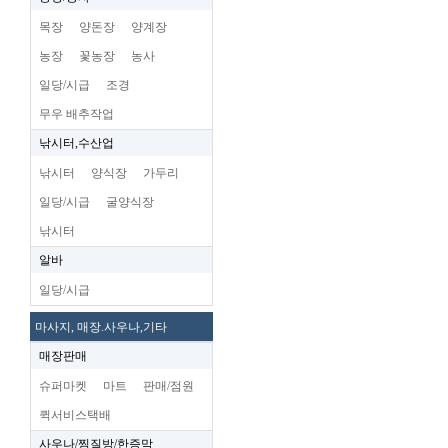
목장
양돈장
양계장
농장
꽃농장
농사
일당/시급
조경
무우 배추작업
낚시터,수산업
낚시터
양식장
가두리
일당/시급
굴양식장
낚시터
알바
일당/시급
마사지, 매장.사우나,기타
매장판매
슈퍼마켓
마트
판매/점원
퀵서비스택배
사우나/찜질방/한증막