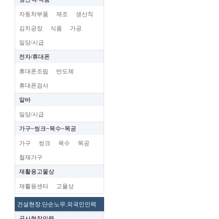
자동차부품
제조
생산직
김치공장
식품
가공
일당/시급
전자/휴대폰
휴대폰조립
반도체
휴대폰검사
알바
일당/시급
가구~씽크~목수~목공
가구
씽크
목수
목공
철재가구
재활용고물상
재활용센타
고물상
건설현장.단순노무.외국인인력
공사현장인력