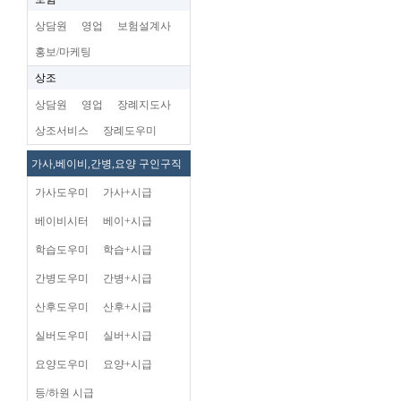
상담원
영업
보험설계사
홍보/마케팅
상조
상담원
영업
장례지도사
상조서비스
장례도우미
가사,베이비,간병,요양 구인구직
가사도우미
가사+시급
베이비시터
베이+시급
학습도우미
학습+시급
간병도우미
간병+시급
산후도우미
산후+시급
실버도우미
실버+시급
요양도우미
요양+시급
등/하원 시급