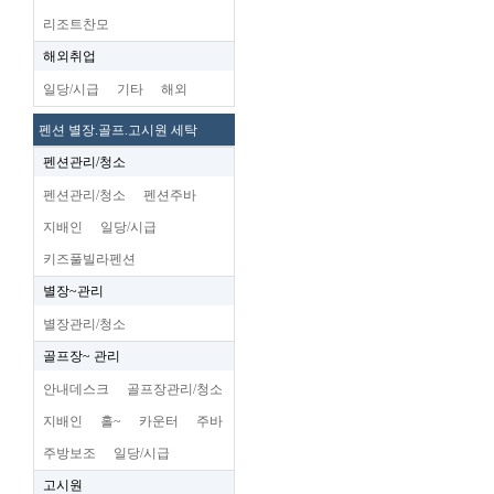
리조트찬모
해외취업
일당/시급
기타
해외
펜션 별장.골프.고시원 세탁
펜션관리/청소
펜션관리/청소
펜션주바
지배인
일당/시급
키즈풀빌라펜션
별장~관리
별장관리/청소
골프장~ 관리
안내데스크
골프장관리/청소
지배인
홀~
카운터
주바
주방보조
일당/시급
고시원