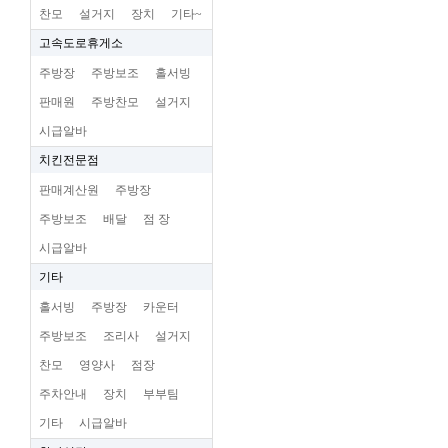
찬모
설거지
장치
기타~
고속도로휴게소
주방장
주방보조
홀서빙
판매원
주방찬모
설거지
시급알바
치킨전문점
판매계산원
주방장
주방보조
배달
점 장
시급알바
기타
홀서빙
주방장
카운터
주방보조
조리사
설거지
찬모
영양사
점장
주차안내
장치
부부팀
기타
시급알바