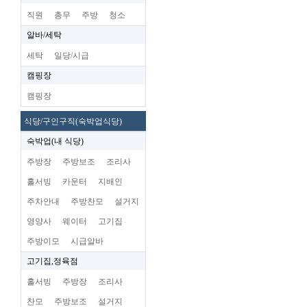
직원
총무
주방
청소
알바/세탁
세탁
일당/시급
캠핑장
캠핑장
식당/구인구직(숙박업식당)
숙박업(내 식당)
주방장
주방보조
조리사
홀서빙
카운터
지배인
주차안내
주방찬모
설거지
영양사
웨이터
고기집
주방이모
시급알바
고기집,정육점
홀서빙
주방장
조리사
찬모
주방보조
설거지