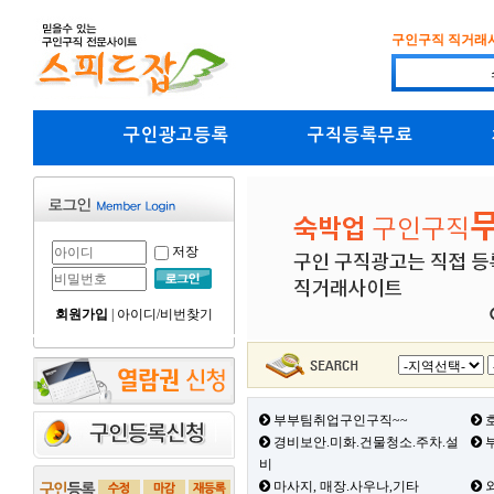
구인구직 직거래
구인광고등록
구직등록무료
저장
회원가입
|
아이디/비번찾기
부부팀취업구인구직~~
호
경비보안.미화.건물청소.주차.설
부
비
마사지, 매장.사우나,기타