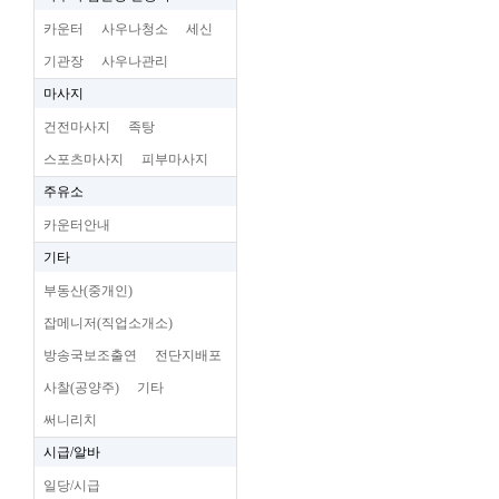
카운터
사우나청소
세신
기관장
사우나관리
마사지
건전마사지
족탕
스포츠마사지
피부마사지
주유소
카운터안내
기타
부동산(중개인)
잡메니저(직업소개소)
방송국보조출연
전단지배포
사찰(공양주)
기타
써니리치
시급/알바
일당/시급