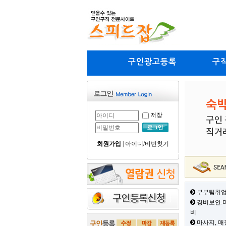
구인광고등록
구
저장
회원가입
|
아이디/비번찾기
부부팀취업
경비보안.미
비
마사지, 매