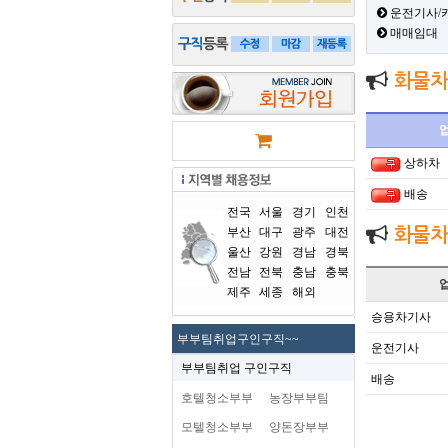
운전기사/
매매임대
화물차
상하차
배송
전국
서울
경기
인천
부산
대구
광주
대전
화물차
울산
강원
경남
경북
전남
전북
충남
충북
제주
세종
해외
승용차기사
부부팀취업구인구직~~
운전기사
부부팀취업 구인구직
배송
호텔청소부부
농장부부팀
모텔청소부부
양돈장부부