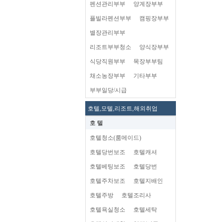
펜션관리부부
양계장부부
플빌라펜션부부
캠핑장부부
별장관리부부
리조트부부청소
양식장부부
식당직원부부
목장부부팀
채소농장부부
기타부부
부부일당/시급
호텔,모텔,리조트,해외취업
호 텔
호텔청소(룸메이드)
호텔당번보조
호텔캐셔
호텔베팅보조
호텔당번
호텔주차보조
호텔지배인
호텔주방
호텔조리사
호텔욕실청소
호텔세탁