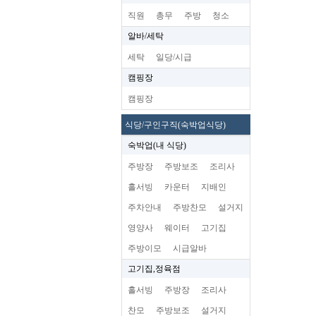
직원
총무
주방
청소
알바/세탁
세탁
일당/시급
캠핑장
캠핑장
식당/구인구직(숙박업식당)
숙박업(내 식당)
주방장
주방보조
조리사
홀서빙
카운터
지배인
주차안내
주방찬모
설거지
영양사
웨이터
고기집
주방이모
시급알바
고기집,정육점
홀서빙
주방장
조리사
찬모
주방보조
설거지