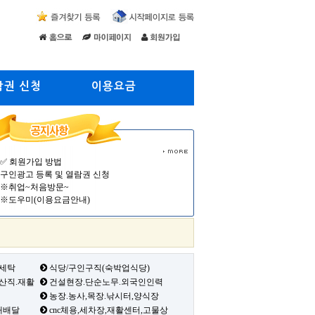
람권 신청
이용요금
✅ 회원가입 방법
구인광고 등록 및 열람권 신청
※취업~처음방문~
※도우미(이용요금안내)
 세탁
식당/구인구직(숙박업식당)
생산직.재활
건설현장.단순노무.외국인인력
농장.농사,목장.낚시터,양식장
배배달
cnc체용,세차장,재활센터,고물상