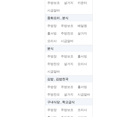
주방보조
설거지
카운터
시급알바
중화요리 , 분식
주방장
주방보조
배달원
홀서빙
주방찬모
설거지
요리사
시급알바
분식
주방장
주방보조
홀서빙
주방찬모
설거지
요리사
시급알바
김밥 , 김밥천국
주방장
주방보조
홀서빙
주방찬모
설거지
시급알바
구내식당 , 학교급식
주방장
주방보조
조리사