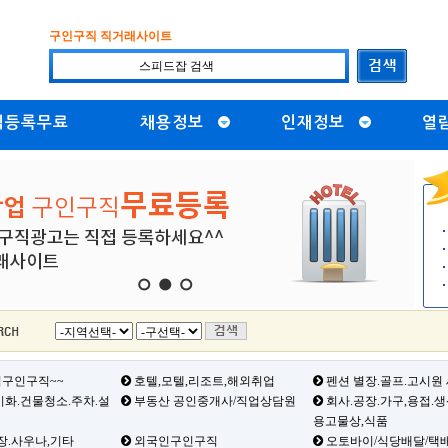
구인구직 직거래사이트
직등록무료
채용정보
인재정보
열
1
2
3
구인구직~~
호텔,모텔,리조트,해외취업
펜션 별장.골프.고시원
화.건물청소.주차.설
부동산 공인중개사/직업상담원
회사.공장.가구,용접.
용고물상,식품
장.사우나,기타
외국인구인구직
오토바이/식당배달/택