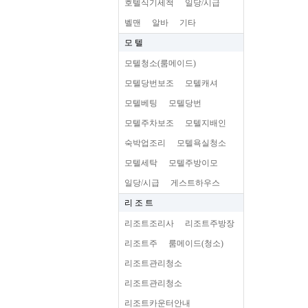
호텔식기세척
일당/시급
벨맨
알바
기타
모 텔
모텔청소(룸메이드)
모텔당번보조
모텔캐셔
모텔베팅
모텔당번
모텔주차보조
모텔지배인
숙박업조리
모텔욕실청소
모텔세탁
모텔주방이모
일당/시급
게스트하우스
리 조 트
리조트조리사
리조트주방장
리조트주
룸메이드(청소)
리조트관리청소
리조트관리청소
리조트카운터안내