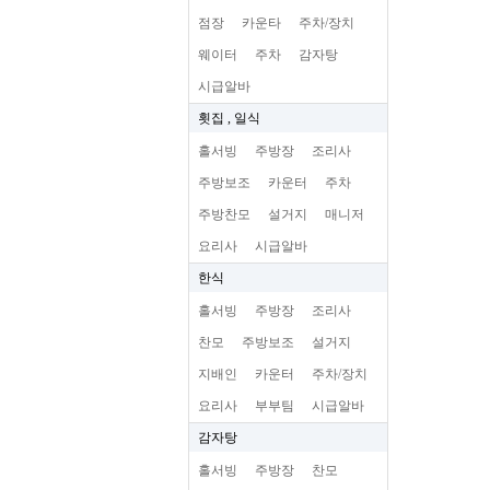
점장
카운타
주차/장치
웨이터
주차
감자탕
시급알바
횟집 , 일식
홀서빙
주방장
조리사
주방보조
카운터
주차
주방찬모
설거지
매니저
요리사
시급알바
한식
홀서빙
주방장
조리사
찬모
주방보조
설거지
지배인
카운터
주차/장치
요리사
부부팀
시급알바
감자탕
홀서빙
주방장
찬모