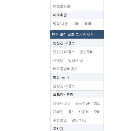
리조트찬모
해외취업
일당/시급
기타
해외
펜션 별장.골프.고시원 세탁
펜션관리/청소
펜션관리/청소
펜션주바
지배인
일당/시급
키즈풀빌라펜션
별장~관리
별장관리/청소
골프장~ 관리
안내데스크
골프장관리/청소
지배인
홀~
카운터
주바
주방보조
일당/시급
고시원