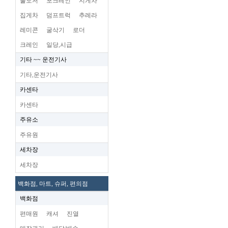
불도저
포크레인
지게차
집게차
덤프트럭
추레라
레미콘
굴삭기
로더
크레인
일당,시급
기타 ~~ 운전기사
기타,운전기사
카센타
카센타
주유소
주유원
세차장
세차장
백화점, 마트, 슈퍼, 편의점
백화점
편매원
캐셔
진열