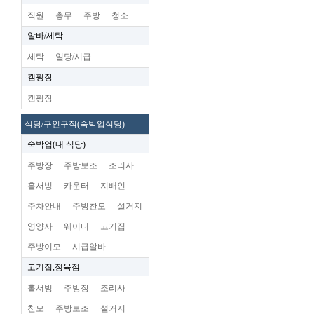
직원
총무
주방
청소
알바/세탁
세탁
일당/시급
캠핑장
캠핑장
식당/구인구직(숙박업식당)
숙박업(내 식당)
주방장
주방보조
조리사
홀서빙
카운터
지배인
주차안내
주방찬모
설거지
영양사
웨이터
고기집
주방이모
시급알바
고기집,정육점
홀서빙
주방장
조리사
찬모
주방보조
설거지