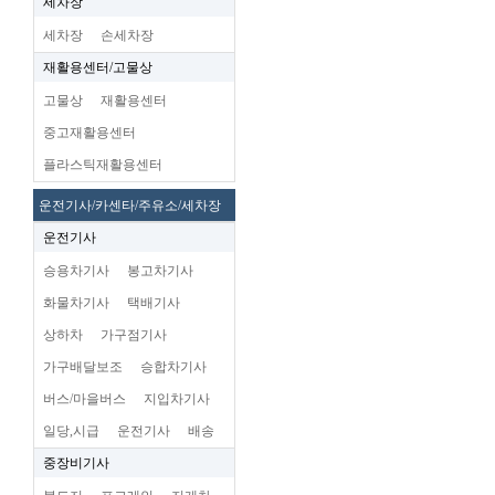
세차장
세차장
손세차장
재활용센터/고물상
고물상
재활용센터
중고재활용센터
플라스틱재활용센터
운전기사/카센타/주유소/세차장
운전기사
승용차기사
봉고차기사
화물차기사
택배기사
상하차
가구점기사
가구배달보조
승합차기사
버스/마을버스
지입차기사
일당,시급
운전기사
배송
중장비기사