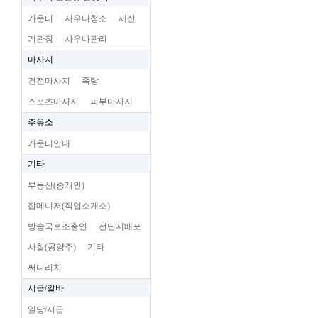
카운터
사우나청소
세신
기관장
사우나관리
마사지
건전마사지
족탕
스포츠마사지
피부마사지
주유소
카운터안내
기타
부동산(중개인)
잡메니저(직업소개소)
방송국보조출연
전단지배포
사찰(공양주)
기타
써니리치
시급/알바
일당/시급