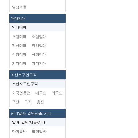
일당파출
매매임대
임대매매
호텔매매
호텔임대
펜션매매
펜션임대
식당매매
식당임대
기타매매
기타임대
조선소구인구직
조선소구인구직
외국인용접
내국인
외국인
구인
구직
용접
단기알바. 일당파출, 기타
알바: 일당/시급/기타
단기알바
일당알바