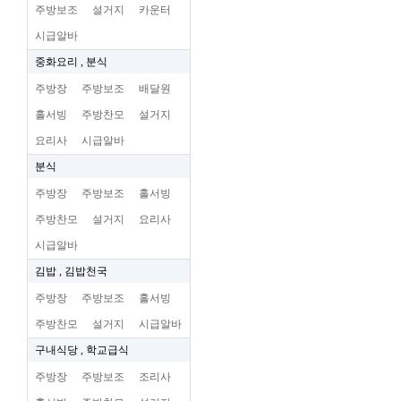
주방보조
설거지
카운터
시급알바
중화요리 , 분식
주방장
주방보조
배달원
홀서빙
주방찬모
설거지
요리사
시급알바
분식
주방장
주방보조
홀서빙
주방찬모
설거지
요리사
시급알바
김밥 , 김밥천국
주방장
주방보조
홀서빙
주방찬모
설거지
시급알바
구내식당 , 학교급식
주방장
주방보조
조리사