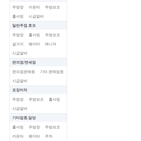
주방장
카운터
주방보조
홀서빙
시급알바
일반주점.호프
주방장
홀서빙
주방보조
설거지
웨이터
매니저
시급알바
편의점/면세점
편의점판매원
기타 판매점원
시급알바
포장마차
주방장
주방보조
홀서빙
시급알바
기타업종,일당
홀서빙
주방장
주방보조
카운타
웨이터
주차