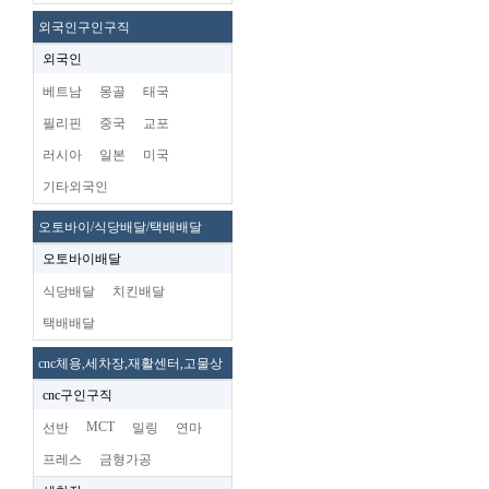
외국인구인구직
외국인
베트남
몽골
태국
필리핀
중국
교포
러시아
일본
미국
기타외국인
오토바이/식당배달/택배배달
오토바이배달
식당배달
치킨배달
택배배달
cnc체용,세차장,재활센터,고물상
cnc구인구직
MCT
선반
밀링
연마
프레스
금형가공