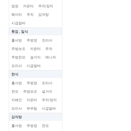
점장
카운타
주차/장치
웨이터
주차
감자탕
시급알바
횟집 , 일식
홀서빙
주방장
조리사
주방보조
카운터
주차
주방찬모
설거지
매니저
요리사
시급알바
한식
홀서빙
주방장
조리사
찬모
주방보조
설거지
지배인
카운터
주차/장치
요리사
부부팀
시급알바
감자탕
홀서빙
주방장
찬모