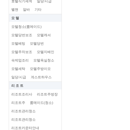
호텔식기세척
일당/시급
벨맨
알바
기타
모 텔
모텔청소(룸메이드)
모텔당번보조
모텔캐셔
모텔베팅
모텔당번
모텔주차보조
모텔지배인
숙박업조리
모텔욕실청소
모텔세탁
모텔주방이모
일당/시급
게스트하우스
리 조 트
리조트조리사
리조트주방장
리조트주
룸메이드(청소)
리조트관리청소
리조트관리청소
리조트카운터안내