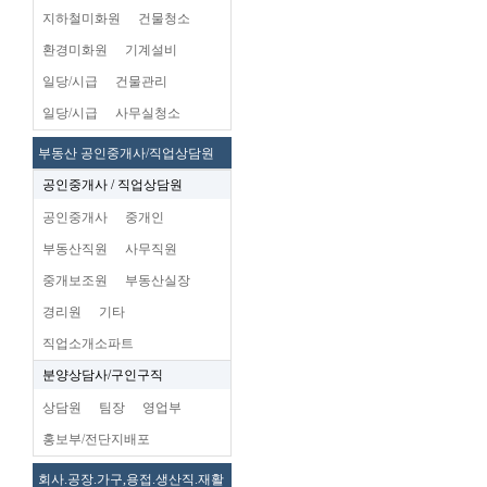
지하철미화원
건물청소
환경미화원
기계설비
일당/시급
건물관리
일당/시급
사무실청소
부동산 공인중개사/직업상담원
공인중개사 / 직업상담원
공인중개사
중개인
부동산직원
사무직원
중개보조원
부동산실장
경리원
기타
직업소개소파트
분양상담사/구인구직
상담원
팀장
영업부
홍보부/전단지배포
회사.공장.가구,용접.생산직.재활