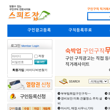
구인구직 직거래
구인광고등록
구직등록무료
저장
회원가입
|
아이디/비번찾기
부부팀취업구인구직~~
호
경비보안.미화.건물청소.주차.설
부
비
마사지, 매장.사우나,기타