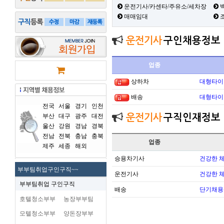
운전기사/카센타/주유소/세차장
백
매매임대
운전기사
구인채용정보
업종
상하차
대형타이
배송
대형타이
전국
서울
경기
인천
부산
대구
광주
대전
운전기사
구직인재정보
울산
강원
경남
경북
전남
전북
충남
충북
업종
제주
세종
해외
승용차기사
건강한 
부부팀취업구인구직~~
운전기사
건강한 
부부팀취업 구인구직
배송
단기채용
호텔청소부부
농장부부팀
모텔청소부부
양돈장부부