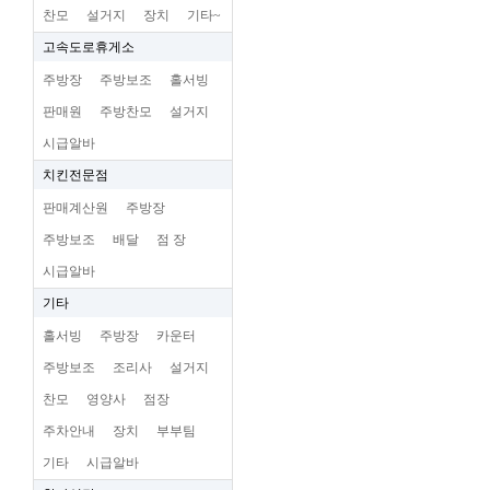
찬모
설거지
장치
기타~
고속도로휴게소
주방장
주방보조
홀서빙
판매원
주방찬모
설거지
시급알바
치킨전문점
판매계산원
주방장
주방보조
배달
점 장
시급알바
기타
홀서빙
주방장
카운터
주방보조
조리사
설거지
찬모
영양사
점장
주차안내
장치
부부팀
기타
시급알바