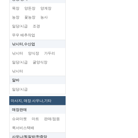
목장
양돈장
양계장
농장
꽃농장
농사
일당/시급
조경
무우 배추작업
낚시터,수산업
낚시터
양식장
가두리
일당/시급
굴양식장
낚시터
알바
일당/시급
마사지, 매장.사우나,기타
매장판매
슈퍼마켓
마트
판매/점원
퀵서비스택배
사우나/찜질방/한증막