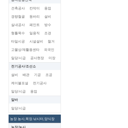
건축공사
칸막이
용접
경량철골
동바리
설비
실내공사
페인트
방수
형틀목수
일용직
조경
타일시공
시설설비
철거
고물상/재활용센타
외국인
일당/시급
공사현장
미장
전기공사/조선소
설비
배관
기공
조공
케이블포설
전기공사
일당/시급
용접
알바
일당/시급
농장.농사,목장.낚시터,양식장
농장/농사