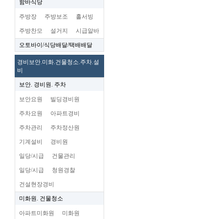
함바식당
주방장
주방보조
홀서빙
주방찬모
설거지
시급알바
오토바이/식당배달/택배배달
경비보안.미화.건물청소.주차.설
비
보안. 경비원. 주차
보안요원
빌딩경비원
주차요원
아파트경비
주차관리
주차정산원
기계설비
경비원
일당/시급
건물관리
일당/시급
청원경찰
건설현장경비
미화원. 건물청소
아파트미화원
미화원