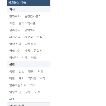
용고물상,식품
회사
전자회사
품질검사관리
조립
플라스틱사출
물류센타
용역회사
시설관리
사무직
포장
일당/시급
사무보조
영업사원
가공
공업사
카센타
기타
제조
공장
용접
선반
밀링
닥트
배관
새시
기계정비수리
알루미늄삿시
기타
일당/시급
금형
기계
제조
생산직/식품