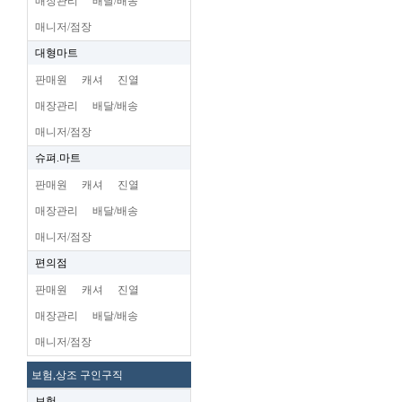
매장관리
배달/배송
매니저/점장
대형마트
판매원
캐셔
진열
매장관리
배달/배송
매니저/점장
슈펴.마트
판매원
캐셔
진열
매장관리
배달/배송
매니저/점장
편의점
판매원
캐셔
진열
매장관리
배달/배송
매니저/점장
보험,상조 구인구직
보험