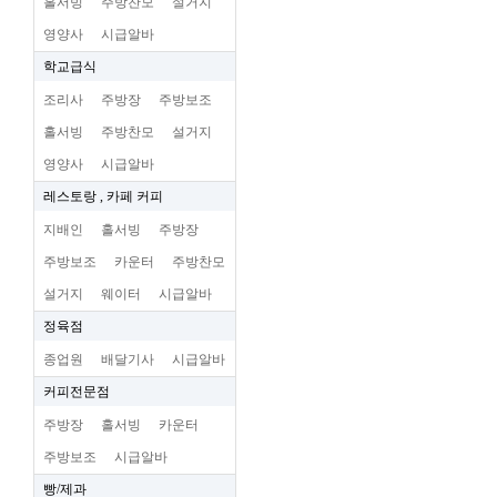
홀서빙
주방찬모
설거지
영양사
시급알바
학교급식
조리사
주방장
주방보조
홀서빙
주방찬모
설거지
영양사
시급알바
레스토랑 , 카페 커피
지배인
홀서빙
주방장
주방보조
카운터
주방찬모
설거지
웨이터
시급알바
정육점
종업원
배달기사
시급알바
커피전문점
주방장
홀서빙
카운터
주방보조
시급알바
빵/제과