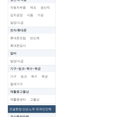
자동차부품
제조
생산직
김치공장
식품
가공
일당/시급
전자/휴대폰
휴대폰조립
반도체
휴대폰검사
알바
일당/시급
가구~씽크~목수~목공
가구
씽크
목수
목공
철재가구
재활용고물상
재활용센타
고물상
건설현장.단순노무.외국인인력
공사현장인력