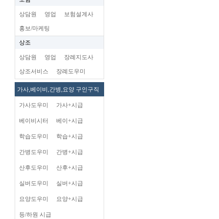
상담원
영업
보험설계사
홍보/마케팅
상조
상담원
영업
장례지도사
상조서비스
장례도우미
가사,베이비,간병,요양 구인구직
가사도우미
가사+시급
베이비시터
베이+시급
학습도우미
학습+시급
간병도우미
간병+시급
산후도우미
산후+시급
실버도우미
실버+시급
요양도우미
요양+시급
등/하원 시급