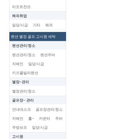
리조트찬모
해외취업
일당/시급
기타
해외
펜션 별장.골프.고시원 세탁
펜션관리/청소
펜션관리/청소
펜션주바
지배인
일당/시급
키즈풀빌라펜션
별장~관리
별장관리/청소
골프장~ 관리
안내데스크
골프장관리/청소
지배인
홀~
카운터
주바
주방보조
일당/시급
고시원