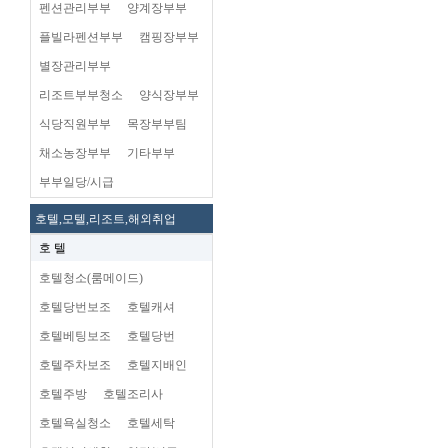
펜션관리부부
양계장부부
플빌라펜션부부
캠핑장부부
별장관리부부
리조트부부청소
양식장부부
식당직원부부
목장부부팀
채소농장부부
기타부부
부부일당/시급
호텔,모텔,리조트,해외취업
호 텔
호텔청소(룸메이드)
호텔당번보조
호텔캐셔
호텔베팅보조
호텔당번
호텔주차보조
호텔지배인
호텔주방
호텔조리사
호텔욕실청소
호텔세탁