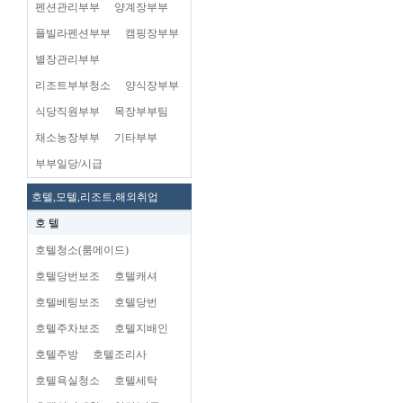
펜션관리부부
양계장부부
플빌라펜션부부
캠핑장부부
별장관리부부
리조트부부청소
양식장부부
식당직원부부
목장부부팀
채소농장부부
기타부부
부부일당/시급
호텔,모텔,리조트,해외취업
호 텔
호텔청소(룸메이드)
호텔당번보조
호텔캐셔
호텔베팅보조
호텔당번
호텔주차보조
호텔지배인
호텔주방
호텔조리사
호텔욕실청소
호텔세탁