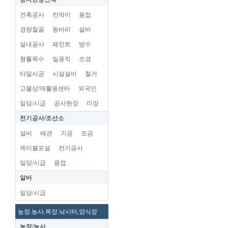
건축공사
칸막이
용접
경량철골
동바리
설비
실내공사
페인트
방수
형틀목수
일용직
조경
타일시공
시설설비
철거
고물상/재활용센타
외국인
일당/시급
공사현장
미장
전기공사/조선소
설비
배관
기공
조공
케이블포설
전기공사
일당/시급
용접
알바
일당/시급
농장.농사,목장.낚시터,양식장
농장/농사