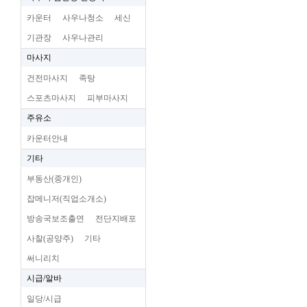
카운터
사우나청소
세신
기관장
사우나관리
마사지
건전마사지
족탕
스포츠마사지
피부마사지
주유소
카운터안내
기타
부동산(중개인)
잡메니저(직업소개소)
방송국보조출연
전단지배포
사찰(공양주)
기타
써니리치
시급/알바
일당/시급