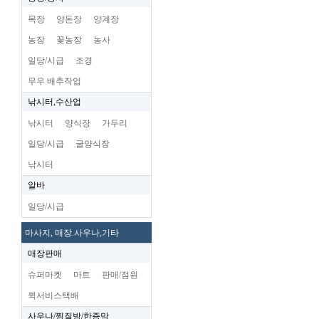
목장
양돈장
양계장
농장
꽃농장
농사
일당/시급
조경
무우 배추작업
낚시터,수산업
낚시터
양식장
가두리
일당/시급
굴양식장
낚시터
알바
일당/시급
마사지, 매장.사우나,기타
매장판매
슈퍼마켓
마트
판매/점원
퀵서비스택배
사우나/찜질방/한증막