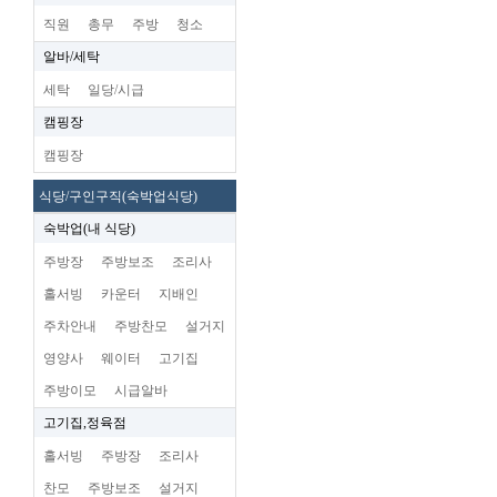
직원
총무
주방
청소
알바/세탁
세탁
일당/시급
캠핑장
캠핑장
식당/구인구직(숙박업식당)
숙박업(내 식당)
주방장
주방보조
조리사
홀서빙
카운터
지배인
주차안내
주방찬모
설거지
영양사
웨이터
고기집
주방이모
시급알바
고기집,정육점
홀서빙
주방장
조리사
찬모
주방보조
설거지