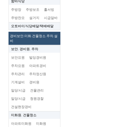
함바식당
주방장
주방보조
홀서빙
주방찬모
설거지
시급알바
오토바이/식당배달/택배배달
경비보안.미화.건물청소.주차.설
비
보안. 경비원. 주차
보안요원
빌딩경비원
주차요원
아파트경비
주차관리
주차정산원
기계설비
경비원
일당/시급
건물관리
일당/시급
청원경찰
건설현장경비
미화원. 건물청소
아파트미화원
미화원