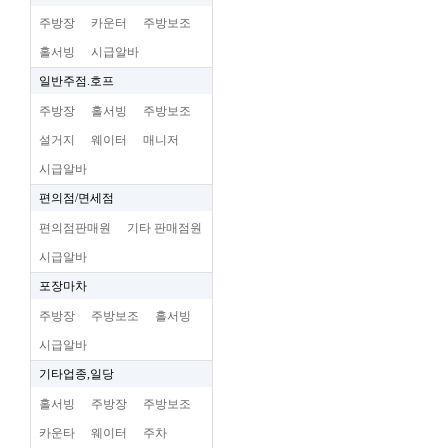
주방장
카운터
주방보조
홀서빙
시급알바
일반주점.호프
주방장
홀서빙
주방보조
설거지
웨이터
매니저
시급알바
편의점/면세점
편의점판매원
기타 판매점원
시급알바
포장마차
주방장
주방보조
홀서빙
시급알바
기타업종,일당
홀서빙
주방장
주방보조
카운타
웨이터
주차