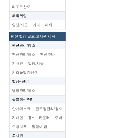
리조트찬모
해외취업
일당/시급
기타
해외
펜션 별장.골프.고시원 세탁
펜션관리/청소
펜션관리/청소
펜션주바
지배인
일당/시급
키즈풀빌라펜션
별장~관리
별장관리/청소
골프장~ 관리
안내데스크
골프장관리/청소
지배인
홀~
카운터
주바
주방보조
일당/시급
고시원