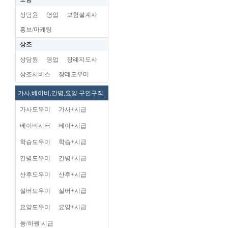
상담원
영업
보험설계사
홍보/마케팅
상조
상담원
영업
장례지도사
상조서비스
장례도우미
가사,베이비,간병,요양 구인구직
가사도우미
가사+시급
베이비시터
베이+시급
학습도우미
학습+시급
간병도우미
간병+시급
산후도우미
산후+시급
실버도우미
실버+시급
요양도우미
요양+시급
등/하원 시급