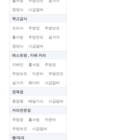
홀서빙
주방찬모
설거지
영양사
시급알바
학교급식
조리사
주방장
주방보조
홀서빙
주방찬모
설거지
영양사
시급알바
레스토랑 , 카페 커피
지배인
홀서빙
주방장
주방보조
카운터
주방찬모
설거지
웨이터
시급알바
정육점
종업원
배달기사
시급알바
커피전문점
주방장
홀서빙
카운터
주방보조
시급알바
빵/제과