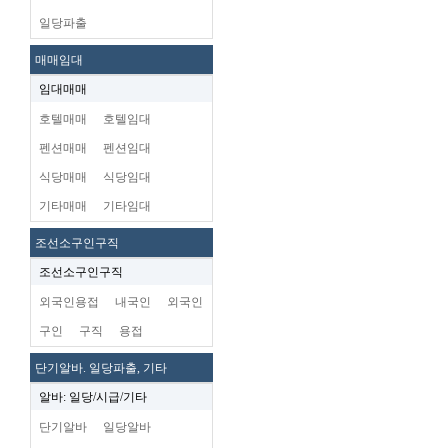
일당파출
매매임대
임대매매
호텔매매
호텔임대
펜션매매
펜션임대
식당매매
식당임대
기타매매
기타임대
조선소구인구직
조선소구인구직
외국인용접
내국인
외국인
구인
구직
용접
단기알바. 일당파출, 기타
알바: 일당/시급/기타
단기알바
일당알바