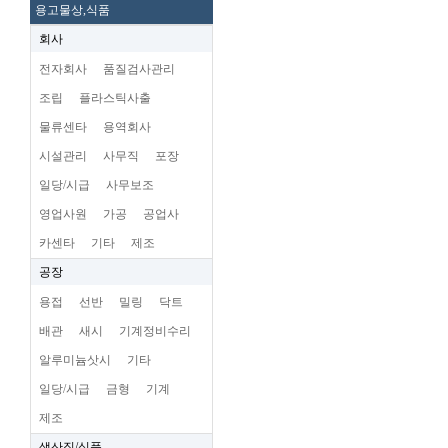
용고물상,식품
회사
전자회사
품질검사관리
조립
플라스틱사출
물류센타
용역회사
시설관리
사무직
포장
일당/시급
사무보조
영업사원
가공
공업사
카센타
기타
제조
공장
용접
선반
밀링
닥트
배관
새시
기계정비수리
알루미늄삿시
기타
일당/시급
금형
기계
제조
생산직/식품