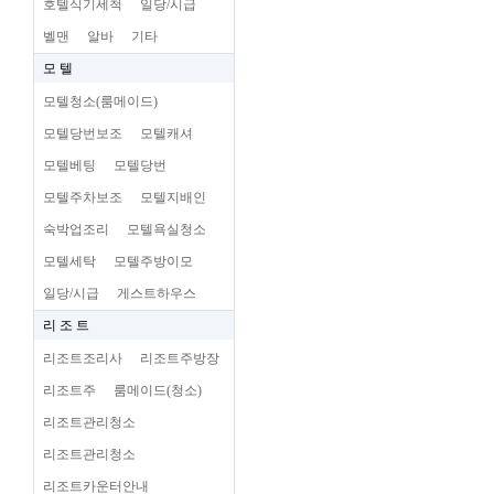
호텔식기세척
일당/시급
벨맨
알바
기타
모 텔
모텔청소(룸메이드)
모텔당번보조
모텔캐셔
모텔베팅
모텔당번
모텔주차보조
모텔지배인
숙박업조리
모텔욕실청소
모텔세탁
모텔주방이모
일당/시급
게스트하우스
리 조 트
리조트조리사
리조트주방장
리조트주
룸메이드(청소)
리조트관리청소
리조트관리청소
리조트카운터안내