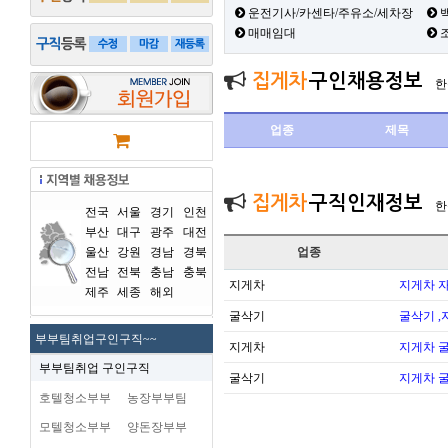
운전기사/카센타/주유소/세차장
백
매매임대
집게차
구인채용정보
한
업종
제목
집게차
구직인재정보
한
전국
서울
경기
인천
부산
대구
광주
대전
울산
강원
경남
경북
업종
전남
전북
충남
충북
지게차
지게차 
제주
세종
해외
굴삭기
굴삭기 ,
부부팀취업구인구직~~
지게차
지게차 
부부팀취업 구인구직
굴삭기
지게차 
호텔청소부부
농장부부팀
모텔청소부부
양돈장부부