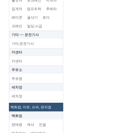
불도저
포크레인
지게차
집게차
덤프트럭
추레라
레미콘
굴삭기
로더
크레인
일당,시급
기타 ~~ 운전기사
기타,운전기사
카센타
카센타
주유소
주유원
세차장
세차장
백화점, 마트, 슈퍼, 편의점
백화점
편매원
캐셔
진열