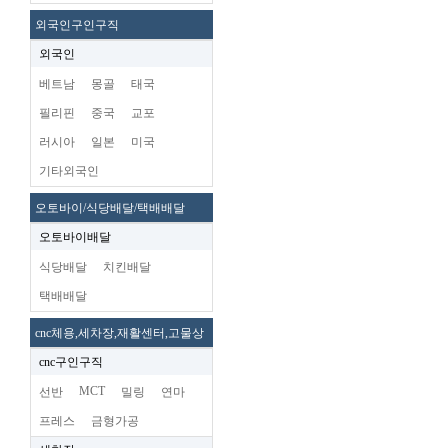
외국인구인구직
외국인
베트남
몽골
태국
필리핀
중국
교포
러시아
일본
미국
기타외국인
오토바이/식당배달/택배배달
오토바이배달
식당배달
치킨배달
택배배달
cnc체용,세차장,재활센터,고물상
cnc구인구직
MCT
선반
밀링
연마
프레스
금형가공