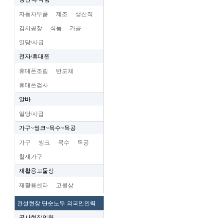
자동차부품
제조
생산직
김치공장
식품
가공
일당/시급
전자/휴대폰
휴대폰조립
반도체
휴대폰검사
알바
일당/시급
가구~씽크~목수~목공
가구
씽크
목수
목공
철재가구
재활용고물상
재활용센타
고물상
건설현장.단순노무.외국인인력
공사현장인력