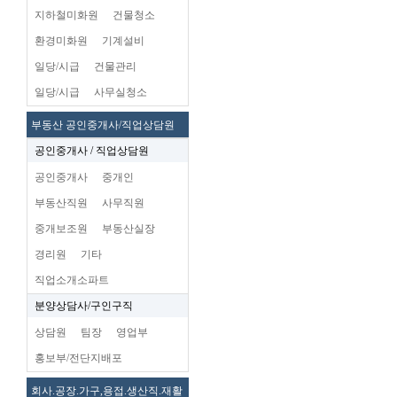
지하철미화원
건물청소
환경미화원
기계설비
일당/시급
건물관리
일당/시급
사무실청소
부동산 공인중개사/직업상담원
공인중개사 / 직업상담원
공인중개사
중개인
부동산직원
사무직원
중개보조원
부동산실장
경리원
기타
직업소개소파트
분양상담사/구인구직
상담원
팀장
영업부
홍보부/전단지배포
회사.공장.가구,용접.생산직.재활