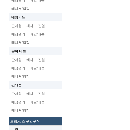
매장관리
배달/배송
매니저/점장
대형마트
판매원
캐셔
진열
매장관리
배달/배송
매니저/점장
슈펴.마트
판매원
캐셔
진열
매장관리
배달/배송
매니저/점장
편의점
판매원
캐셔
진열
매장관리
배달/배송
매니저/점장
보험,상조 구인구직
보험