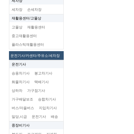
세차장
세차장
손세차장
재활용센터/고물상
고물상
재활용센터
중고재활용센터
플라스틱재활용센터
운전기사/카센타/주유소/세차장
운전기사
승용차기사
봉고차기사
화물차기사
택배기사
상하차
가구점기사
가구배달보조
승합차기사
버스/마을버스
지입차기사
일당,시급
운전기사
배송
중장비기사