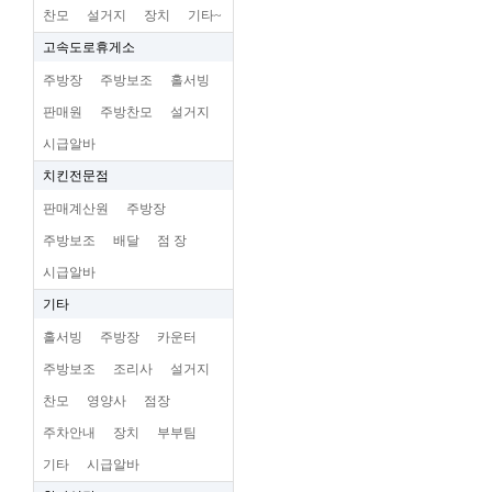
찬모
설거지
장치
기타~
고속도로휴게소
주방장
주방보조
홀서빙
판매원
주방찬모
설거지
시급알바
치킨전문점
판매계산원
주방장
주방보조
배달
점 장
시급알바
기타
홀서빙
주방장
카운터
주방보조
조리사
설거지
찬모
영양사
점장
주차안내
장치
부부팀
기타
시급알바