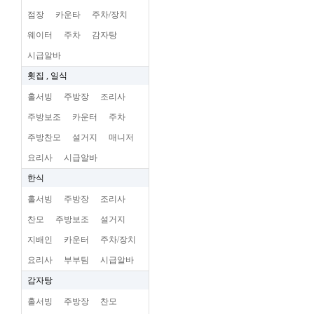
점장
카운타
주차/장치
웨이터
주차
감자탕
시급알바
횟집 , 일식
홀서빙
주방장
조리사
주방보조
카운터
주차
주방찬모
설거지
매니저
요리사
시급알바
한식
홀서빙
주방장
조리사
찬모
주방보조
설거지
지배인
카운터
주차/장치
요리사
부부팀
시급알바
감자탕
홀서빙
주방장
찬모