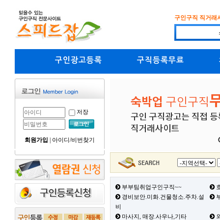
구인구직 직거래
구인광고등록
구직등록무료
저장
회원가입
|
아이디/비번찾기
부부팀취업구인구직~~
호
경비보안.미화.건물청소.주차.설
부
비
마사지, 매장.사우나,기타