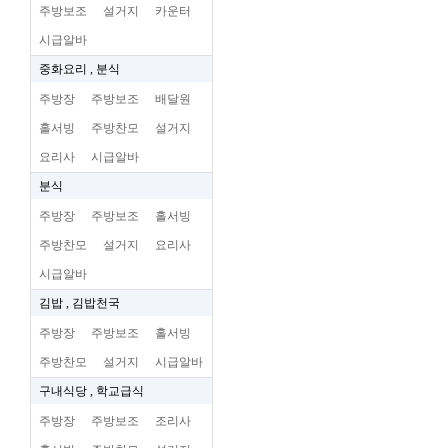
주방보조
설거지
카운터
시급알바
중화요리 , 분식
주방장
주방보조
배달원
홀서빙
주방찬모
설거지
요리사
시급알바
분식
주방장
주방보조
홀서빙
주방찬모
설거지
요리사
시급알바
김밥 , 김밥천국
주방장
주방보조
홀서빙
주방찬모
설거지
시급알바
구내식당 , 학교급식
주방장
주방보조
조리사