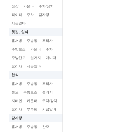
점장
카운타
주차/장치
웨이터
주차
감자탕
시급알바
횟집 , 일식
홀서빙
주방장
조리사
주방보조
카운터
주차
주방찬모
설거지
매니저
요리사
시급알바
한식
홀서빙
주방장
조리사
찬모
주방보조
설거지
지배인
카운터
주차/장치
요리사
부부팀
시급알바
감자탕
홀서빙
주방장
찬모