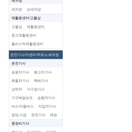
세차장
세차장
손세차장
재활용센터/고물상
고물상
재활용센터
중고재활용센터
플라스틱재활용센터
운전기사/카센타/주유소/세차장
운전기사
승용차기사
봉고차기사
화물차기사
택배기사
상하차
가구점기사
가구배달보조
승합차기사
버스/마을버스
지입차기사
일당,시급
운전기사
배송
중장비기사