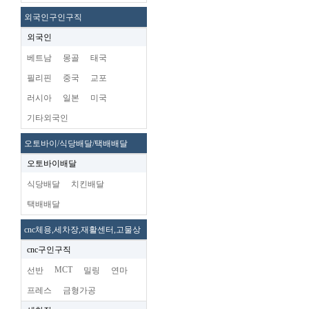
외국인구인구직
외국인
베트남
몽골
태국
필리핀
중국
교포
러시아
일본
미국
기타외국인
오토바이/식당배달/택배배달
오토바이배달
식당배달
치킨배달
택배배달
cnc체용,세차장,재활센터,고물상
cnc구인구직
MCT
선반
밀링
연마
프레스
금형가공