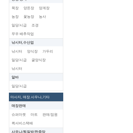
목장
양돈장
양계장
농장
꽃농장
농사
일당/시급
조경
무우 배추작업
낚시터,수산업
낚시터
양식장
가두리
일당/시급
굴양식장
낚시터
알바
일당/시급
마사지, 매장.사우나,기타
매장판매
슈퍼마켓
마트
판매/점원
퀵서비스택배
사우나/찜질방/한증막