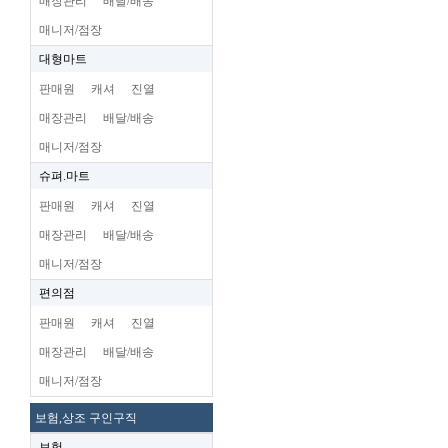
매장관리
배달/배송
매니저/점장
대형마트
판매원
캐셔
진열
매장관리
배달/배송
매니저/점장
슈펴.마트
판매원
캐셔
진열
매장관리
배달/배송
매니저/점장
편의점
판매원
캐셔
진열
매장관리
배달/배송
매니저/점장
보험,상조 구인구직
보험