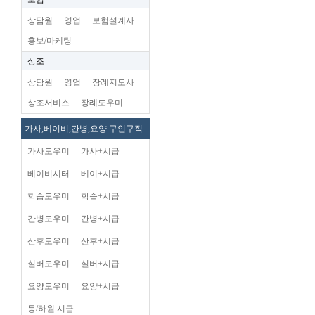
상담원
영업
보험설계사
홍보/마케팅
상조
상담원
영업
장례지도사
상조서비스
장례도우미
가사,베이비,간병,요양 구인구직
가사도우미
가사+시급
베이비시터
베이+시급
학습도우미
학습+시급
간병도우미
간병+시급
산후도우미
산후+시급
실버도우미
실버+시급
요양도우미
요양+시급
등/하원 시급