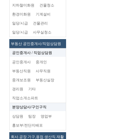
지하철미화원
건물청소
환경미화원
기계설비
일당/시급
건물관리
일당/시급
사무실청소
부동산 공인중개사/직업상담원
공인중개사 / 직업상담원
공인중개사
중개인
부동산직원
사무직원
중개보조원
부동산실장
경리원
기타
직업소개소파트
분양상담사/구인구직
상담원
팀장
영업부
홍보부/전단지배포
회사.공장.가구,용접.생산직.재활