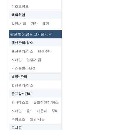
리조트찬모
해외취업
일당/시급
기타
해외
펜션 별장.골프.고시원 세탁
펜션관리/청소
펜션관리/청소
펜션주바
지배인
일당/시급
키즈풀빌라펜션
별장~관리
별장관리/청소
골프장~ 관리
안내데스크
골프장관리/청소
지배인
홀~
카운터
주바
주방보조
일당/시급
고시원