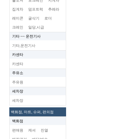
불도저
포크레인
지게차
집게차
덤프트럭
추레라
레미콘
굴삭기
로더
크레인
일당,시급
기타 ~~ 운전기사
기타,운전기사
카센타
카센타
주유소
주유원
세차장
세차장
백화점, 마트, 슈퍼, 편의점
백화점
편매원
캐셔
진열