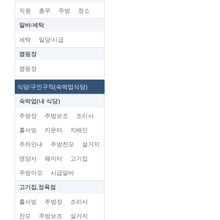
직원
총무
주방
청소
알바/세탁
세탁
일당/시급
캠핑장
캠핑장
식당/구인구직(숙박업식당)
숙박업(내 식당)
주방장
주방보조
조리사
홀서빙
카운터
지배인
주차안내
주방찬모
설거지
영양사
웨이터
고기집
주방이모
시급알바
고기집,정육점
홀서빙
주방장
조리사
찬모
주방보조
설거지