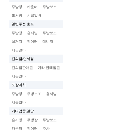
주방장
카운터
주방보조
홀서빙
시급알바
일반주점.호프
주방장
홀서빙
주방보조
설거지
웨이터
매니저
시급알바
편의점/면세점
편의점판매원
기타 판매점원
시급알바
포장마차
주방장
주방보조
홀서빙
시급알바
기타업종,일당
홀서빙
주방장
주방보조
카운타
웨이터
주차