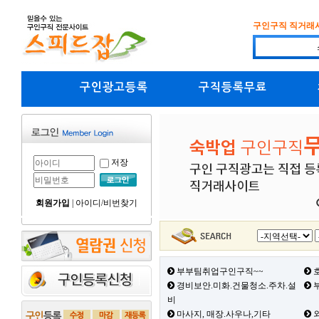
구인구직 직거래
구인광고등록
구직등록무료
저장
회원가입
|
아이디/비번찾기
부부팀취업구인구직~~
호
경비보안.미화.건물청소.주차.설
부
비
마사지, 매장.사우나,기타