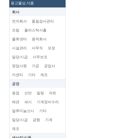
용고물상,식품
회사
전자회사
품질검사관리
조립
플라스틱사출
물류센타
용역회사
시설관리
사무직
포장
일당/시급
사무보조
영업사원
가공
공업사
카센타
기타
제조
공장
용접
선반
밀링
닥트
배관
새시
기계정비수리
알루미늄삿시
기타
일당/시급
금형
기계
제조
생산직/식품