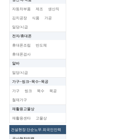
자동차부품
제조
생산직
김치공장
식품
가공
일당/시급
전자/휴대폰
휴대폰조립
반도체
휴대폰검사
알바
일당/시급
가구~씽크~목수~목공
가구
씽크
목수
목공
철재가구
재활용고물상
재활용센타
고물상
건설현장.단순노무.외국인인력
공사현장인력