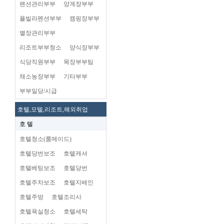
펜션관리부부
양계장부부
플빌라펜션부부
캠핑장부부
별장관리부부
리조트부부청소
양식장부부
식당직원부부
목장부부팀
채소농장부부
기타부부
부부일당/시급
호텔,모텔,리조트,해외취업
호 텔
호텔청소(룸메이드)
호텔당번보조
호텔캐셔
호텔베팅보조
호텔당번
호텔주차보조
호텔지배인
호텔주방
호텔조리사
호텔욕실청소
호텔세탁