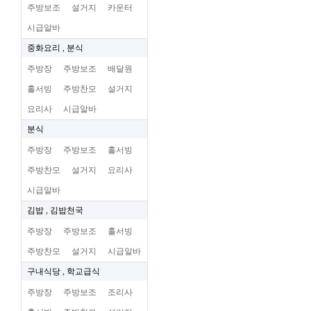
주방보조
설거지
카운터
시급알바
중화요리 , 분식
주방장
주방보조
배달원
홀서빙
주방찬모
설거지
요리사
시급알바
분식
주방장
주방보조
홀서빙
주방찬모
설거지
요리사
시급알바
김밥 , 김밥천국
주방장
주방보조
홀서빙
주방찬모
설거지
시급알바
구내식당 , 학교급식
주방장
주방보조
조리사