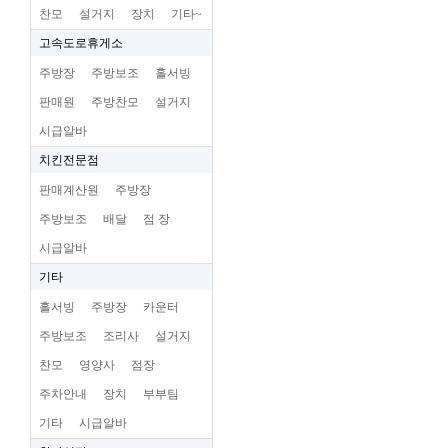
찬모
설거지
장치
기타~
고속도로휴게소
주방장
주방보조
홀서빙
판매원
주방찬모
설거지
시급알바
치킨전문점
판매계산원
주방장
주방보조
배달
점 장
시급알바
기타
홀서빙
주방장
카운터
주방보조
조리사
설거지
찬모
영양사
점장
주차안내
장치
부부팀
기타
시급알바