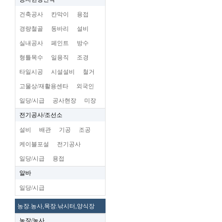
건축공사
칸막이
용접
경량철골
동바리
설비
실내공사
페인트
방수
형틀목수
일용직
조경
타일시공
시설설비
철거
고물상/재활용센타
외국인
일당/시급
공사현장
미장
전기공사/조선소
설비
배관
기공
조공
케이블포설
전기공사
일당/시급
용접
알바
일당/시급
농장.농사,목장.낚시터,양식장
농장/농사