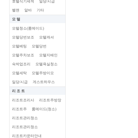
호텔식기세척
일당/시급
벨맨
알바
기타
모 텔
모텔청소(룸메이드)
모텔당번보조
모텔캐셔
모텔베팅
모텔당번
모텔주차보조
모텔지배인
숙박업조리
모텔욕실청소
모텔세탁
모텔주방이모
일당/시급
게스트하우스
리 조 트
리조트조리사
리조트주방장
리조트주
룸메이드(청소)
리조트관리청소
리조트관리청소
리조트카운터안내