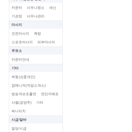
카운터
사우나청소
세신
기관장
사우나관리
마사지
건전마사지
족탕
스포츠마사지
피부마사지
주유소
카운터안내
기타
부동산(중개인)
잡메니저(직업소개소)
방송국보조출연
전단지배포
사찰(공양주)
기타
써니리치
시급/알바
일당/시급