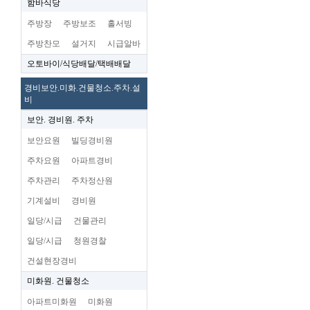
함바식당
주방장
주방보조
홀서빙
주방찬모
설거지
시급알바
오토바이/식당배달/택배배달
경비보안.미화.건물청소.주차.설
비
보안. 경비원. 주차
보안요원
빌딩경비원
주차요원
아파트경비
주차관리
주차정산원
기계설비
경비원
일당/시급
건물관리
일당/시급
청원경찰
건설현장경비
미화원. 건물청소
아파트미화원
미화원