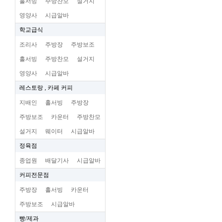
홀서빙
주방찬모
설거지
영양사
시급알바
학교급식
조리사
주방장
주방보조
홀서빙
주방찬모
설거지
영양사
시급알바
레스토랑 , 카페 커피
지배인
홀서빙
주방장
주방보조
카운터
주방찬모
설거지
웨이터
시급알바
정육점
종업원
배달기사
시급알바
커피전문점
주방장
홀서빙
카운터
주방보조
시급알바
빵/제과