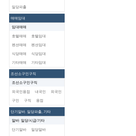
일당파출
매매임대
임대매매
호텔매매
호텔임대
펜션매매
펜션임대
식당매매
식당임대
기타매매
기타임대
조선소구인구직
조선소구인구직
외국인용접
내국인
외국인
구인
구직
용접
단기알바. 일당파출, 기타
알바: 일당/시급/기타
단기알바
일당알바