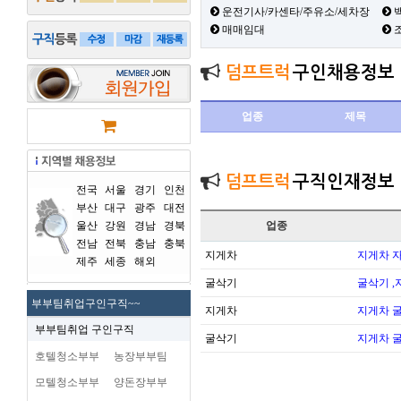
운전기사/카센타/주유소/세차장
백
매매임대
덤프트럭
구인채용정보
업종
제목
덤프트럭
구직인재정보
전국
서울
경기
인천
부산
대구
광주
대전
울산
강원
경남
경북
업종
전남
전북
충남
충북
지게차
지게차 
제주
세종
해외
굴삭기
굴삭기 ,
부부팀취업구인구직~~
지게차
지게차 
부부팀취업 구인구직
굴삭기
지게차 
호텔청소부부
농장부부팀
모텔청소부부
양돈장부부