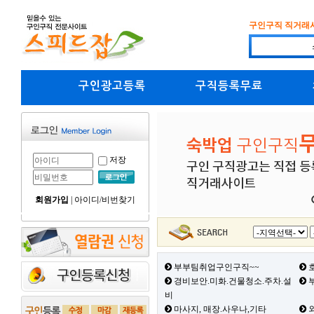
구인구직 직거래
구인광고등록
구직등록무료
저장
회원가입
|
아이디/비번찾기
부부팀취업구인구직~~
호
경비보안.미화.건물청소.주차.설
부
비
마사지, 매장.사우나,기타