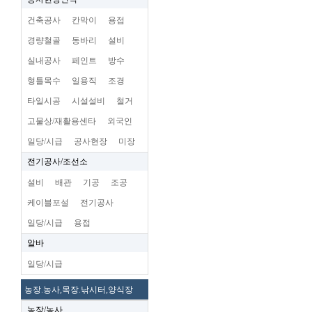
건축공사
칸막이
용접
경량철골
동바리
설비
실내공사
페인트
방수
형틀목수
일용직
조경
타일시공
시설설비
철거
고물상/재활용센타
외국인
일당/시급
공사현장
미장
전기공사/조선소
설비
배관
기공
조공
케이블포설
전기공사
일당/시급
용접
알바
일당/시급
농장.농사,목장.낚시터,양식장
농장/농사