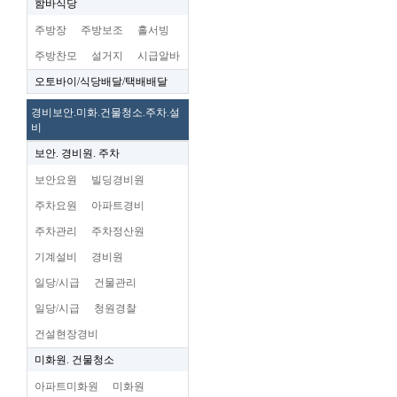
함바식당
주방장
주방보조
홀서빙
주방찬모
설거지
시급알바
오토바이/식당배달/택배배달
경비보안.미화.건물청소.주차.설
비
보안. 경비원. 주차
보안요원
빌딩경비원
주차요원
아파트경비
주차관리
주차정산원
기계설비
경비원
일당/시급
건물관리
일당/시급
청원경찰
건설현장경비
미화원. 건물청소
아파트미화원
미화원