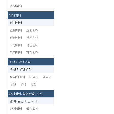
일당파출
매매임대
임대매매
호텔매매
호텔임대
펜션매매
펜션임대
식당매매
식당임대
기타매매
기타임대
조선소구인구직
조선소구인구직
외국인용접
내국인
외국인
구인
구직
용접
단기알바. 일당파출, 기타
알바: 일당/시급/기타
단기알바
일당알바