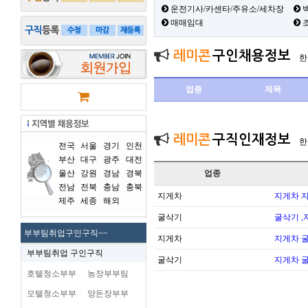
운전기사/카센타/주유소/세차장
백
매매임대
레미콘
구인채용정보
한
업종
제목
레미콘
구직인재정보
한
전국
서울
경기
인천
부산
대구
광주
대전
울산
강원
경남
경북
업종
전남
전북
충남
충북
지게차
지게차 
제주
세종
해외
굴삭기
굴삭기 ,
부부팀취업구인구직~~
지게차
지게차 
부부팀취업 구인구직
굴삭기
지게차 
호텔청소부부
농장부부팀
모텔청소부부
양돈장부부