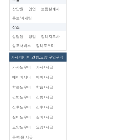
상담원
영업
보험설계사
홍보/마케팅
상조
상담원
영업
장례지도사
상조서비스
장례도우미
가사,베이비,간병,요양 구인구직
가사도우미
가사+시급
베이비시터
베이+시급
학습도우미
학습+시급
간병도우미
간병+시급
산후도우미
산후+시급
실버도우미
실버+시급
요양도우미
요양+시급
등/하원 시급