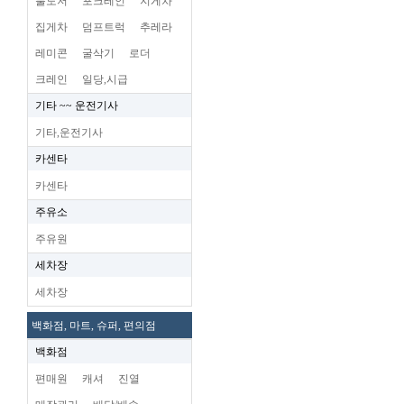
불도저
포크레인
지게차
집게차
덤프트럭
추레라
레미콘
굴삭기
로더
크레인
일당,시급
기타 ~~ 운전기사
기타,운전기사
카센타
카센타
주유소
주유원
세차장
세차장
백화점, 마트, 슈퍼, 편의점
백화점
편매원
캐셔
진열