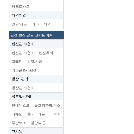
리조트찬모
해외취업
일당/시급
기타
해외
펜션 별장.골프.고시원 세탁
펜션관리/청소
펜션관리/청소
펜션주바
지배인
일당/시급
키즈풀빌라펜션
별장~관리
별장관리/청소
골프장~ 관리
안내데스크
골프장관리/청소
지배인
홀~
카운터
주바
주방보조
일당/시급
고시원