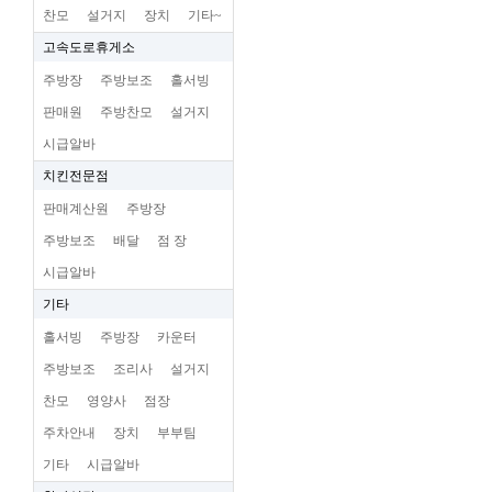
찬모
설거지
장치
기타~
고속도로휴게소
주방장
주방보조
홀서빙
판매원
주방찬모
설거지
시급알바
치킨전문점
판매계산원
주방장
주방보조
배달
점 장
시급알바
기타
홀서빙
주방장
카운터
주방보조
조리사
설거지
찬모
영양사
점장
주차안내
장치
부부팀
기타
시급알바