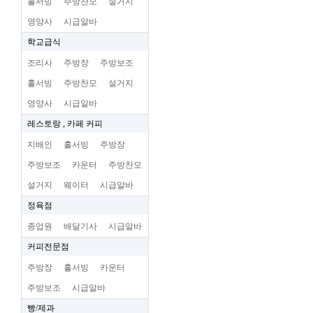
홀서빙
주방찬모
설거지
영양사
시급알바
학교급식
조리사
주방장
주방보조
홀서빙
주방찬모
설거지
영양사
시급알바
레스토랑 , 카페 커피
지배인
홀서빙
주방장
주방보조
카운터
주방찬모
설거지
웨이터
시급알바
정육점
종업원
배달기사
시급알바
커피전문점
주방장
홀서빙
카운터
주방보조
시급알바
빵/제과