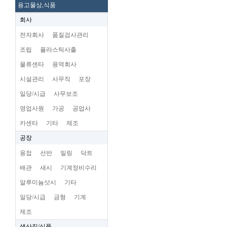
용고물상,식품
회사
전자회사
품질검사관리
조립
플라스틱사출
물류센타
용역회사
시설관리
사무직
포장
일당/시급
사무보조
영업사원
가공
공업사
카센타
기타
제조
공장
용접
선반
밀링
닥트
배관
새시
기계정비수리
알루미늄삿시
기타
일당/시급
금형
기계
제조
생산직/식품