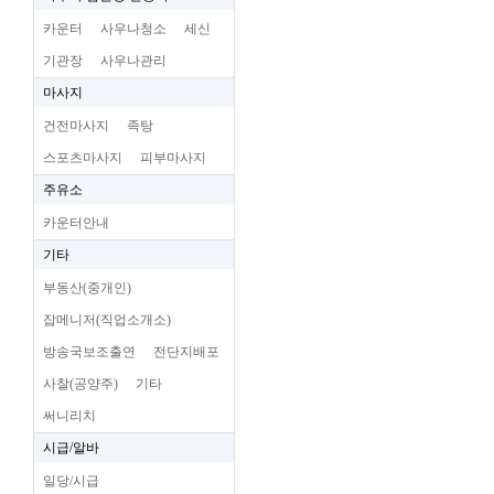
카운터
사우나청소
세신
기관장
사우나관리
마사지
건전마사지
족탕
스포츠마사지
피부마사지
주유소
카운터안내
기타
부동산(중개인)
잡메니저(직업소개소)
방송국보조출연
전단지배포
사찰(공양주)
기타
써니리치
시급/알바
일당/시급