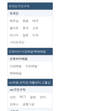
외국인구인구직
외국인
베트남
몽골
태국
필리핀
중국
교포
러시아
일본
미국
기타외국인
오토바이/식당배달/택배배달
오토바이배달
식당배달
치킨배달
택배배달
cnc체용,세차장,재활센터,고물상
cnc구인구직
MCT
선반
밀링
연마
프레스
금형가공