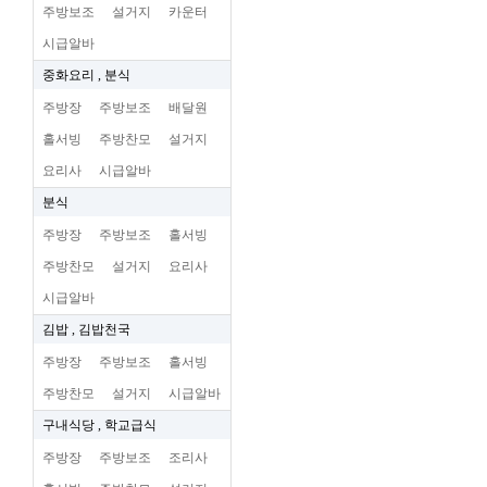
주방보조
설거지
카운터
시급알바
중화요리 , 분식
주방장
주방보조
배달원
홀서빙
주방찬모
설거지
요리사
시급알바
분식
주방장
주방보조
홀서빙
주방찬모
설거지
요리사
시급알바
김밥 , 김밥천국
주방장
주방보조
홀서빙
주방찬모
설거지
시급알바
구내식당 , 학교급식
주방장
주방보조
조리사