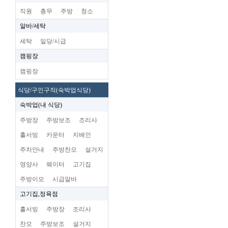
직원
총무
주방
청소
알바/세탁
세탁
일당/시급
캠핑장
캠핑장
식당/구인구직(숙박업식당)
숙박업(내 식당)
주방장
주방보조
조리사
홀서빙
카운터
지배인
주차안내
주방찬모
설거지
영양사
웨이터
고기집
주방이모
시급알바
고기집,정육점
홀서빙
주방장
조리사
찬모
주방보조
설거지