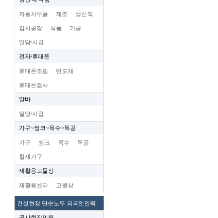
자동차부품
제조
생산직
김치공장
식품
가공
일당/시급
전자/휴대폰
휴대폰조립
반도체
휴대폰검사
알바
일당/시급
가구~씽크~목수~목공
가구
씽크
목수
목공
철재가구
재활용고물상
재활용센타
고물상
건설현장.단순노무.외국인인력
공사현장인력