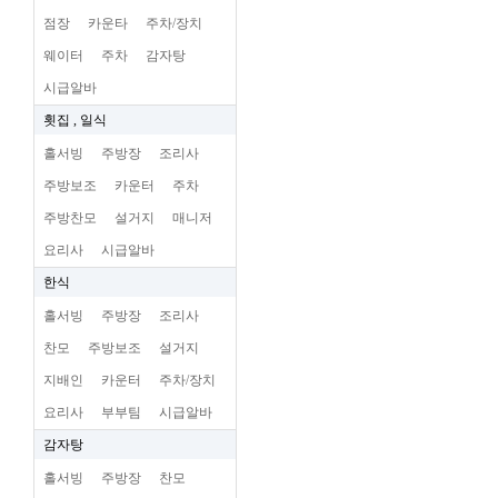
점장
카운타
주차/장치
웨이터
주차
감자탕
시급알바
횟집 , 일식
홀서빙
주방장
조리사
주방보조
카운터
주차
주방찬모
설거지
매니저
요리사
시급알바
한식
홀서빙
주방장
조리사
찬모
주방보조
설거지
지배인
카운터
주차/장치
요리사
부부팀
시급알바
감자탕
홀서빙
주방장
찬모