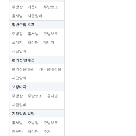
주방장
카운터
주방보조
홀서빙
시급알바
일반주점.호프
주방장
홀서빙
주방보조
설거지
웨이터
매니저
시급알바
편의점/면세점
편의점판매원
기타 판매점원
시급알바
포장마차
주방장
주방보조
홀서빙
시급알바
기타업종,일당
홀서빙
주방장
주방보조
카운타
웨이터
주차