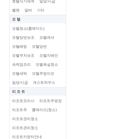
호텔식기세척
일당/시급
벨맨
알바
기타
모 텔
모텔청소(룸메이드)
모텔당번보조
모텔캐셔
모텔베팅
모텔당번
모텔주차보조
모텔지배인
숙박업조리
모텔욕실청소
모텔세탁
모텔주방이모
일당/시급
게스트하우스
리 조 트
리조트조리사
리조트주방장
리조트주
룸메이드(청소)
리조트관리청소
리조트관리청소
리조트카운터안내