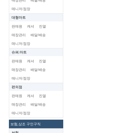
매장관리
배달/배송
매니저/점장
대형마트
판매원
캐셔
진열
매장관리
배달/배송
매니저/점장
슈펴.마트
판매원
캐셔
진열
매장관리
배달/배송
매니저/점장
편의점
판매원
캐셔
진열
매장관리
배달/배송
매니저/점장
보험,상조 구인구직
보험