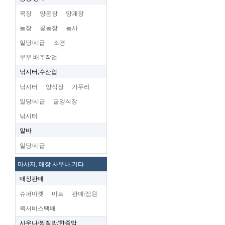
목장
양돈장
양계장
농장
꽃농장
농사
일당/시급
조경
무우 배추작업
낚시터,수산업
낚시터
양식장
가두리
일당/시급
굴양식장
낚시터
알바
일당/시급
마사지, 매장.사우나,기타
매장판매
슈퍼마켓
마트
판매/점원
퀵서비스택배
사우나/찜질방/한증막