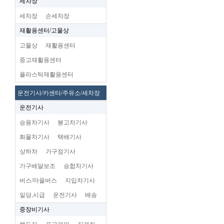
세차장
세차장
손세차장
재활용센터/고물상
고물상
재활용센터
중고재활용센터
플라스틱재활용센터
운전기사/카센타/주유소/세차장
운전기사
승용차기사
봉고차기사
화물차기사
택배기사
상하차
가구점기사
가구배달보조
승합차기사
버스/마을버스
지입차기사
일당,시급
운전기사
배송
중장비기사