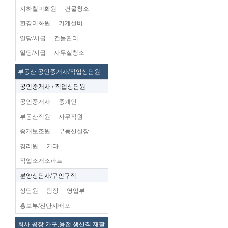
지하철미화원
건물청소
환경미화원
기계설비
일당/시급
건물관리
일당/시급
사무실청소
부동산 공인중개사/직업상담원
공인중개사 / 직업상담원
공인중개사
중개인
부동산직원
사무직원
중개보조원
부동산실장
경리원
기타
직업소개소파트
분양상담사/구인구직
상담원
팀장
영업부
홍보부/전단지배포
회사.공장.가구,용접.생산직.재활