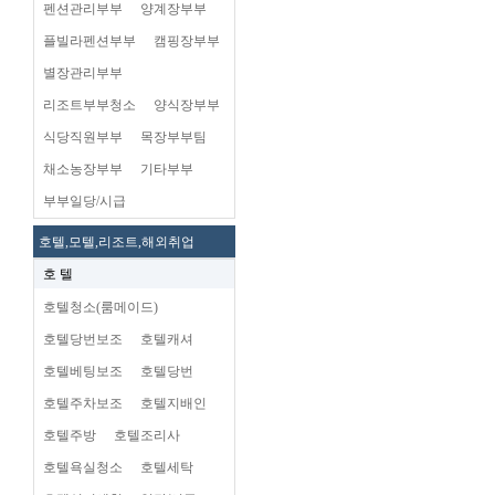
펜션관리부부
양계장부부
플빌라펜션부부
캠핑장부부
별장관리부부
리조트부부청소
양식장부부
식당직원부부
목장부부팀
채소농장부부
기타부부
부부일당/시급
호텔,모텔,리조트,해외취업
호 텔
호텔청소(룸메이드)
호텔당번보조
호텔캐셔
호텔베팅보조
호텔당번
호텔주차보조
호텔지배인
호텔주방
호텔조리사
호텔욕실청소
호텔세탁