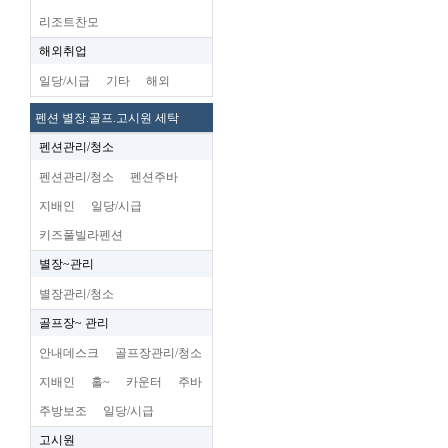
리조트찬모
해외취업
일당/시급
기타
해외
펜션 별장.골프.고시원 세탁
펜션관리/청소
펜션관리/청소
펜션주바
지배인
일당/시급
키즈풀빌라펜션
별장~관리
별장관리/청소
골프장~ 관리
안내데스크
골프장관리/청소
지배인
홀~
카운터
주바
주방보조
일당/시급
고시원