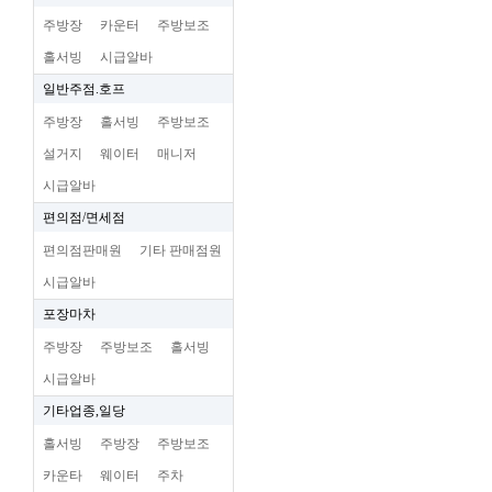
주방장
카운터
주방보조
홀서빙
시급알바
일반주점.호프
주방장
홀서빙
주방보조
설거지
웨이터
매니저
시급알바
편의점/면세점
편의점판매원
기타 판매점원
시급알바
포장마차
주방장
주방보조
홀서빙
시급알바
기타업종,일당
홀서빙
주방장
주방보조
카운타
웨이터
주차