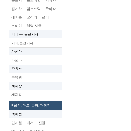
불도저
포크레인
지게차
집게차
덤프트럭
추레라
레미콘
굴삭기
로더
크레인
일당,시급
기타 ~~ 운전기사
기타,운전기사
카센타
카센타
주유소
주유원
세차장
세차장
백화점, 마트, 슈퍼, 편의점
백화점
편매원
캐셔
진열