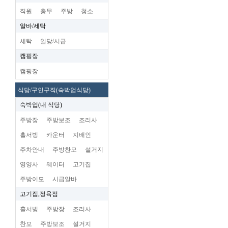
직원
총무
주방
청소
알바/세탁
세탁
일당/시급
캠핑장
캠핑장
식당/구인구직(숙박업식당)
숙박업(내 식당)
주방장
주방보조
조리사
홀서빙
카운터
지배인
주차안내
주방찬모
설거지
영양사
웨이터
고기집
주방이모
시급알바
고기집,정육점
홀서빙
주방장
조리사
찬모
주방보조
설거지