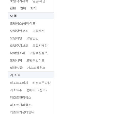
호텔식기세척
일당/시급
벨맨
알바
기타
모 텔
모텔청소(룸메이드)
모텔당번보조
모텔캐셔
모텔베팅
모텔당번
모텔주차보조
모텔지배인
숙박업조리
모텔욕실청소
모텔세탁
모텔주방이모
일당/시급
게스트하우스
리 조 트
리조트조리사
리조트주방장
리조트주
룸메이드(청소)
리조트관리청소
리조트관리청소
리조트카운터안내