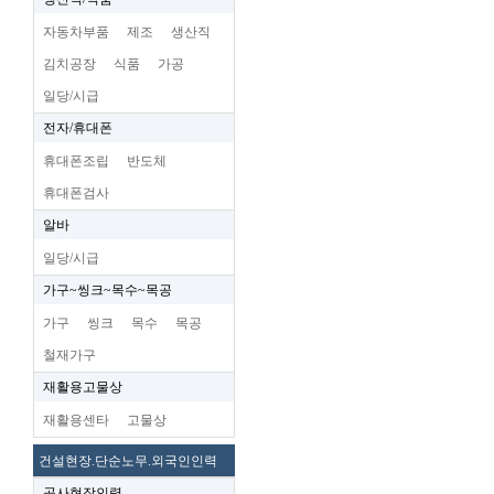
자동차부품
제조
생산직
김치공장
식품
가공
일당/시급
전자/휴대폰
휴대폰조립
반도체
휴대폰검사
알바
일당/시급
가구~씽크~목수~목공
가구
씽크
목수
목공
철재가구
재활용고물상
재활용센타
고물상
건설현장.단순노무.외국인인력
공사현장인력