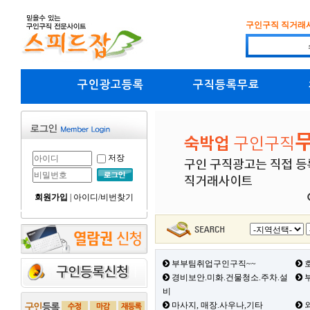
구인구직 직거래
구인광고등록
구직등록무료
저장
회원가입
|
아이디/비번찾기
부부팀취업구인구직~~
호
경비보안.미화.건물청소.주차.설
부
비
마사지, 매장.사우나,기타