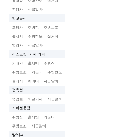
홀서빙
주방찬모
설거지
영양사
시급알바
학교급식
조리사
주방장
주방보조
홀서빙
주방찬모
설거지
영양사
시급알바
레스토랑 , 카페 커피
지배인
홀서빙
주방장
주방보조
카운터
주방찬모
설거지
웨이터
시급알바
정육점
종업원
배달기사
시급알바
커피전문점
주방장
홀서빙
카운터
주방보조
시급알바
빵/제과