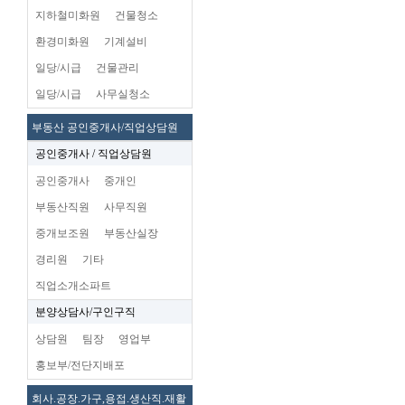
지하철미화원
건물청소
환경미화원
기계설비
일당/시급
건물관리
일당/시급
사무실청소
부동산 공인중개사/직업상담원
공인중개사 / 직업상담원
공인중개사
중개인
부동산직원
사무직원
중개보조원
부동산실장
경리원
기타
직업소개소파트
분양상담사/구인구직
상담원
팀장
영업부
홍보부/전단지배포
회사.공장.가구,용접.생산직.재활