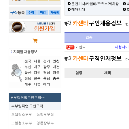
운전기사/카센타/주유소/세차장
백
매매임대
카센타
구인채용정보
한
업종
카센타
대형타이
카센타
구직인재정보
한
전국
서울
경기
인천
부산
대구
광주
대전
울산
강원
경남
경북
업종
제목
전남
전북
충남
충북
제주
세종
해외
부부팀취업구인구직~~
부부팀취업 구인구직
호텔청소부부
농장부부팀
모텔청소부부
양돈장부부