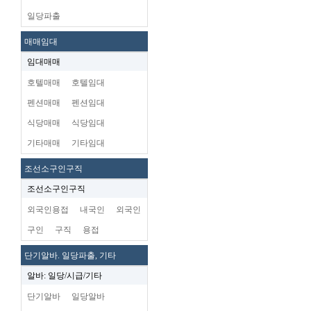
일당파출
매매임대
임대매매
호텔매매
호텔임대
펜션매매
펜션임대
식당매매
식당임대
기타매매
기타임대
조선소구인구직
조선소구인구직
외국인용접
내국인
외국인
구인
구직
용접
단기알바. 일당파출, 기타
알바: 일당/시급/기타
단기알바
일당알바