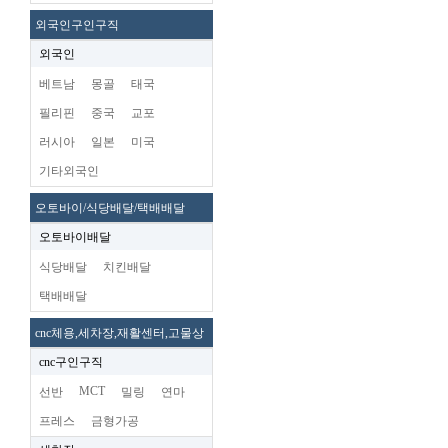
외국인구인구직
외국인
베트남
몽골
태국
필리핀
중국
교포
러시아
일본
미국
기타외국인
오토바이/식당배달/택배배달
오토바이배달
식당배달
치킨배달
택배배달
cnc체용,세차장,재활센터,고물상
cnc구인구직
MCT
선반
밀링
연마
프레스
금형가공