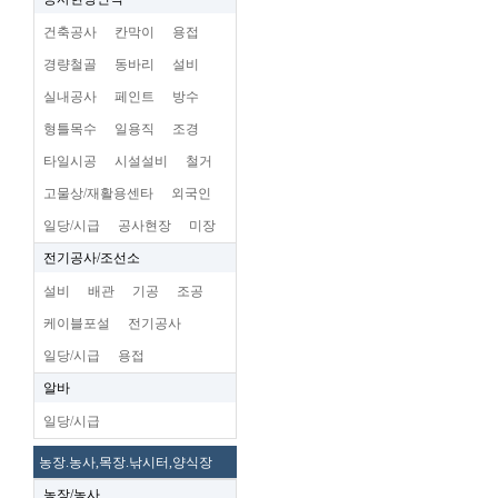
건축공사
칸막이
용접
경량철골
동바리
설비
실내공사
페인트
방수
형틀목수
일용직
조경
타일시공
시설설비
철거
고물상/재활용센타
외국인
일당/시급
공사현장
미장
전기공사/조선소
설비
배관
기공
조공
케이블포설
전기공사
일당/시급
용접
알바
일당/시급
농장.농사,목장.낚시터,양식장
농장/농사