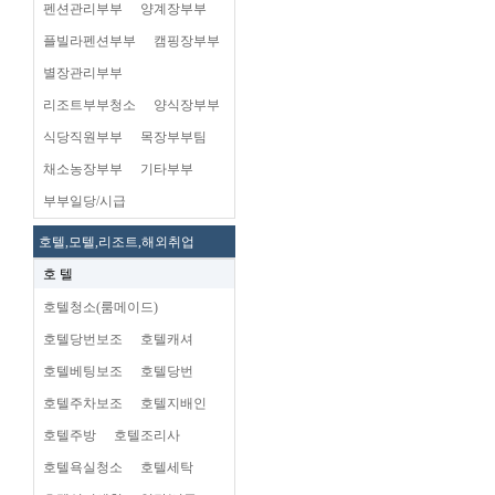
펜션관리부부
양계장부부
플빌라펜션부부
캠핑장부부
별장관리부부
리조트부부청소
양식장부부
식당직원부부
목장부부팀
채소농장부부
기타부부
부부일당/시급
호텔,모텔,리조트,해외취업
호 텔
호텔청소(룸메이드)
호텔당번보조
호텔캐셔
호텔베팅보조
호텔당번
호텔주차보조
호텔지배인
호텔주방
호텔조리사
호텔욕실청소
호텔세탁