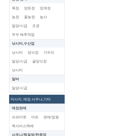
목장
양돈장
양계장
농장
꽃농장
농사
일당/시급
조경
무우 배추작업
낚시터,수산업
낚시터
양식장
가두리
일당/시급
굴양식장
낚시터
알바
일당/시급
마사지, 매장.사우나,기타
매장판매
슈퍼마켓
마트
판매/점원
퀵서비스택배
사우나/찜질방/한증막