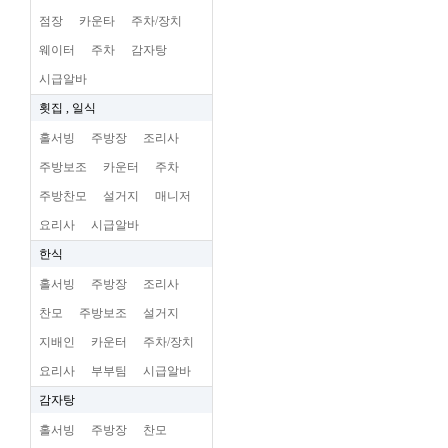
점장
카운타
주차/장치
웨이터
주차
감자탕
시급알바
횟집 , 일식
홀서빙
주방장
조리사
주방보조
카운터
주차
주방찬모
설거지
매니저
요리사
시급알바
한식
홀서빙
주방장
조리사
찬모
주방보조
설거지
지배인
카운터
주차/장치
요리사
부부팀
시급알바
감자탕
홀서빙
주방장
찬모