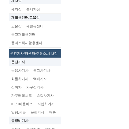
세차장
세차장
손세차장
재활용센터/고물상
고물상
재활용센터
중고재활용센터
플라스틱재활용센터
운전기사/카센타/주유소/세차장
운전기사
승용차기사
봉고차기사
화물차기사
택배기사
상하차
가구점기사
가구배달보조
승합차기사
버스/마을버스
지입차기사
일당,시급
운전기사
배송
중장비기사