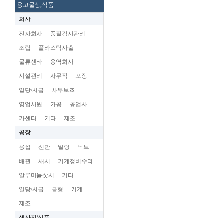
용고물상,식품
회사
전자회사
품질검사관리
조립
플라스틱사출
물류센타
용역회사
시설관리
사무직
포장
일당/시급
사무보조
영업사원
가공
공업사
카센타
기타
제조
공장
용접
선반
밀링
닥트
배관
새시
기계정비수리
알루미늄삿시
기타
일당/시급
금형
기계
제조
생산직/식품