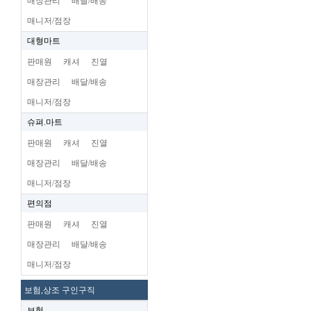
매장관리
배달/배송
매니저/점장
대형마트
판매원
캐셔
진열
매장관리
배달/배송
매니저/점장
슈펴.마트
판매원
캐셔
진열
매장관리
배달/배송
매니저/점장
편의점
판매원
캐셔
진열
매장관리
배달/배송
매니저/점장
보험,상조 구인구직
보험