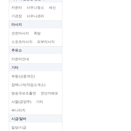
카운터
사우나청소
세신
기관장
사우나관리
마사지
건전마사지
족탕
스포츠마사지
피부마사지
주유소
카운터안내
기타
부동산(중개인)
잡메니저(직업소개소)
방송국보조출연
전단지배포
사찰(공양주)
기타
써니리치
시급/알바
일당/시급