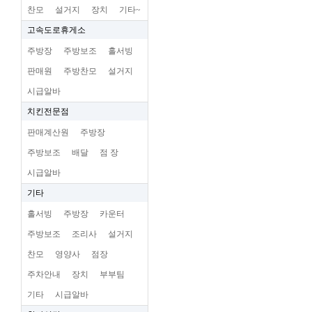
찬모
설거지
장치
기타~
고속도로휴게소
주방장
주방보조
홀서빙
판매원
주방찬모
설거지
시급알바
치킨전문점
판매계산원
주방장
주방보조
배달
점 장
시급알바
기타
홀서빙
주방장
카운터
주방보조
조리사
설거지
찬모
영양사
점장
주차안내
장치
부부팀
기타
시급알바