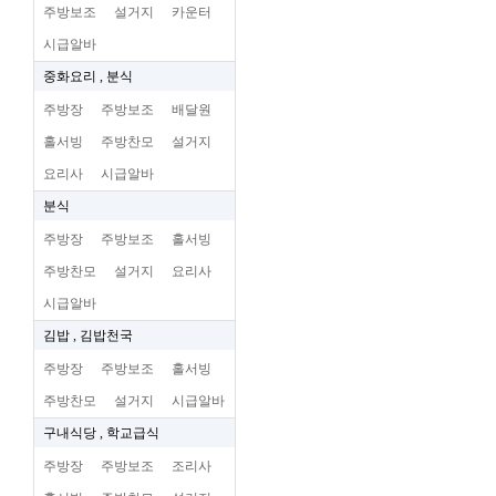
주방보조
설거지
카운터
시급알바
중화요리 , 분식
주방장
주방보조
배달원
홀서빙
주방찬모
설거지
요리사
시급알바
분식
주방장
주방보조
홀서빙
주방찬모
설거지
요리사
시급알바
김밥 , 김밥천국
주방장
주방보조
홀서빙
주방찬모
설거지
시급알바
구내식당 , 학교급식
주방장
주방보조
조리사