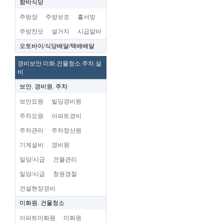
함바식당
주방장
주방보조
홀서빙
주방찬모
설거지
시급알바
오토바이/식당배달/택배배달
경비보안.미화.건물청소.주차.설
비
보안. 경비원. 주차
보안요원
빌딩경비원
주차요원
아파트경비
주차관리
주차정산원
기계설비
경비원
일당/시급
건물관리
일당/시급
청원경찰
건설현장경비
미화원. 건물청소
아파트미화원
미화원