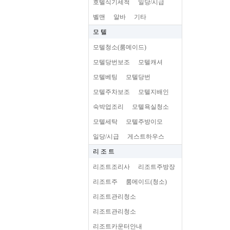
호텔식기세척
일당/시급
벨맨
알바
기타
모 텔
모텔청소(룸메이드)
모텔당번보조
모텔캐셔
모텔베팅
모텔당번
모텔주차보조
모텔지배인
숙박업조리
모텔욕실청소
모텔세탁
모텔주방이모
일당/시급
게스트하우스
리 조 트
리조트조리사
리조트주방장
리조트주
룸메이드(청소)
리조트관리청소
리조트관리청소
리조트카운터안내