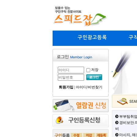
구인광고등록
구
저장
회원가입
|
아이디/비번찾기
부부팀취업
경비보안.미
비
마사지, 매