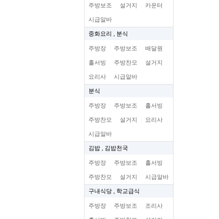
주방보조
설거지
카운터
시급알바
중화요리 , 분식
주방장
주방보조
배달원
홀서빙
주방찬모
설거지
요리사
시급알바
분식
주방장
주방보조
홀서빙
주방찬모
설거지
요리사
시급알바
김밥 , 김밥천국
주방장
주방보조
홀서빙
주방찬모
설거지
시급알바
구내식당 , 학교급식
주방장
주방보조
조리사