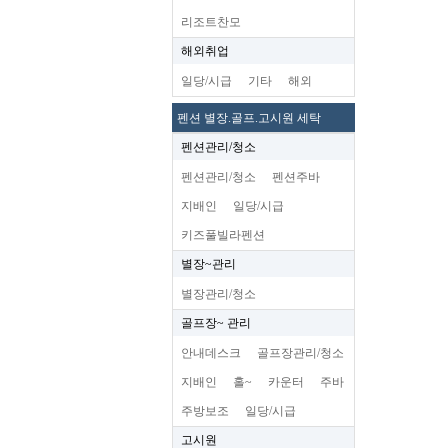
리조트찬모
해외취업
일당/시급
기타
해외
펜션 별장.골프.고시원 세탁
펜션관리/청소
펜션관리/청소
펜션주바
지배인
일당/시급
키즈풀빌라펜션
별장~관리
별장관리/청소
골프장~ 관리
안내데스크
골프장관리/청소
지배인
홀~
카운터
주바
주방보조
일당/시급
고시원