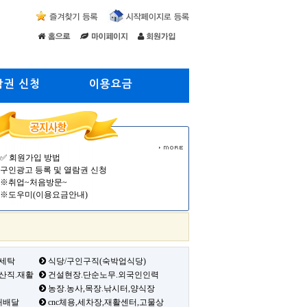
람권 신청
이용요금
✅ 회원가입 방법
구인광고 등록 및 열람권 신청
※취업~처음방문~
※도우미(이용요금안내)
 세탁
식당/구인구직(숙박업식당)
생산직.재활
건설현장.단순노무.외국인인력
농장.농사,목장.낚시터,양식장
배배달
cnc체용,세차장,재활센터,고물상