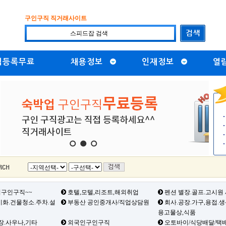
구인구직 직거래사이트
직등록무료
채용정보
인재정보
열
1
2
3
구인구직~~
호텔,모텔,리조트,해외취업
펜션 별장.골프.고시원
화.건물청소.주차.설
부동산 공인중개사/직업상담원
회사.공장.가구,용접.
용고물상,식품
장.사우나,기타
외국인구인구직
오토바이/식당배달/택