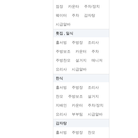
점장
카운타
주차/장치
웨이터
주차
감자탕
시급알바
횟집 , 일식
홀서빙
주방장
조리사
주방보조
카운터
주차
주방찬모
설거지
매니저
요리사
시급알바
한식
홀서빙
주방장
조리사
찬모
주방보조
설거지
지배인
카운터
주차/장치
요리사
부부팀
시급알바
감자탕
홀서빙
주방장
찬모