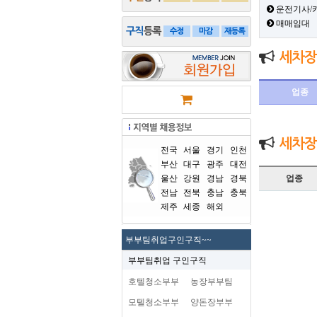
운전기사/
매매임대
세차장
업종
세차장
전국
서울
경기
인천
부산
대구
광주
대전
울산
강원
경남
경북
업종
전남
전북
충남
충북
제주
세종
해외
부부팀취업구인구직~~
부부팀취업 구인구직
호텔청소부부
농장부부팀
모텔청소부부
양돈장부부