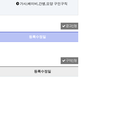
가사,베이비,간병,요양 구인구직
광고신청
등록수정일
구직신청
등록수정일