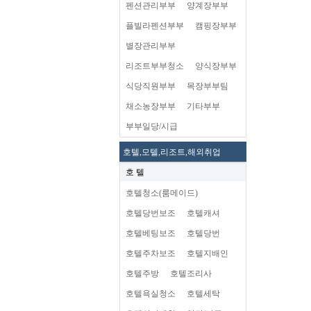
펜션관리부부
양계장부부
플빌라펜션부부
캠핑장부부
별장관리부부
리조트부부청소
양식장부부
식당직원부부
목장부부팀
채소농장부부
기타부부
부부일당/시급
호텔,모텔,리조트,해외취업
호 텔
호텔청소(룸메이드)
호텔당번보조
호텔캐셔
호텔베팅보조
호텔당번
호텔주차보조
호텔지배인
호텔주방
호텔조리사
호텔욕실청소
호텔세탁