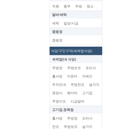
직원
총무
주방
청소
알바/세탁
세탁
일당/시급
캠핑장
캠핑장
식당/구인구직(숙박업식당)
숙박업(내 식당)
주방장
주방보조
조리사
홀서빙
카운터
지배인
주차안내
주방찬모
설거지
영양사
웨이터
고기집
주방이모
시급알바
고기집,정육점
홀서빙
주방장
조리사
찬모
주방보조
설거지