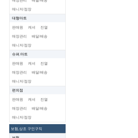
매장관리
배달/배송
매니저/점장
대형마트
판매원
캐셔
진열
매장관리
배달/배송
매니저/점장
슈펴.마트
판매원
캐셔
진열
매장관리
배달/배송
매니저/점장
편의점
판매원
캐셔
진열
매장관리
배달/배송
매니저/점장
보험,상조 구인구직
보험