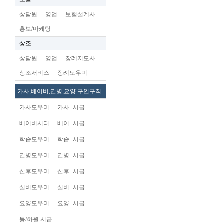
상담원
영업
보험설계사
홍보/마케팅
상조
상담원
영업
장례지도사
상조서비스
장례도우미
가사,베이비,간병,요양 구인구직
가사도우미
가사+시급
베이비시터
베이+시급
학습도우미
학습+시급
간병도우미
간병+시급
산후도우미
산후+시급
실버도우미
실버+시급
요양도우미
요양+시급
등/하원 시급