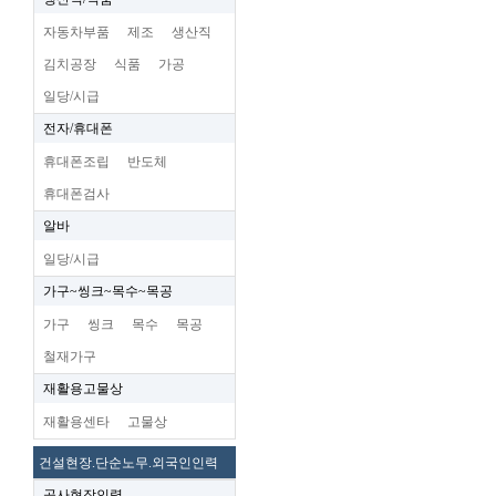
자동차부품
제조
생산직
김치공장
식품
가공
일당/시급
전자/휴대폰
휴대폰조립
반도체
휴대폰검사
알바
일당/시급
가구~씽크~목수~목공
가구
씽크
목수
목공
철재가구
재활용고물상
재활용센타
고물상
건설현장.단순노무.외국인인력
공사현장인력