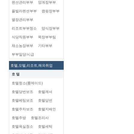
펜션관리부부
양계장부부
플빌라펜션부부
캠핑장부부
별장관리부부
리조트부부청소
양식장부부
식당직원부부
목장부부팀
채소농장부부
기타부부
부부일당/시급
호텔,모텔,리조트,해외취업
호 텔
호텔청소(룸메이드)
호텔당번보조
호텔캐셔
호텔베팅보조
호텔당번
호텔주차보조
호텔지배인
호텔주방
호텔조리사
호텔욕실청소
호텔세탁