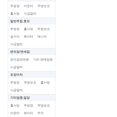
주방장
카운터
주방보조
홀서빙
시급알바
일반주점.호프
주방장
홀서빙
주방보조
설거지
웨이터
매니저
시급알바
편의점/면세점
편의점판매원
기타 판매점원
시급알바
포장마차
주방장
주방보조
홀서빙
시급알바
기타업종,일당
홀서빙
주방장
주방보조
카운타
웨이터
주차