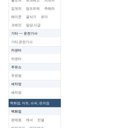
불도저
포크레인
지게차
집게차
덤프트럭
추레라
레미콘
굴삭기
로더
크레인
일당,시급
기타 ~~ 운전기사
기타,운전기사
카센타
카센타
주유소
주유원
세차장
세차장
백화점, 마트, 슈퍼, 편의점
백화점
편매원
캐셔
진열