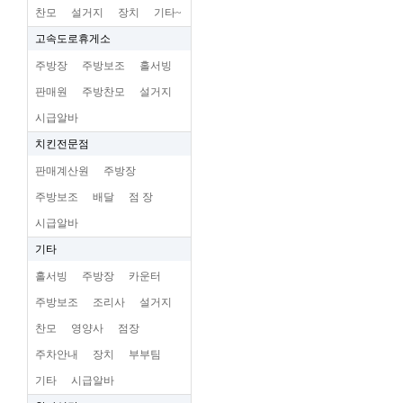
찬모
설거지
장치
기타~
고속도로휴게소
주방장
주방보조
홀서빙
판매원
주방찬모
설거지
시급알바
치킨전문점
판매계산원
주방장
주방보조
배달
점 장
시급알바
기타
홀서빙
주방장
카운터
주방보조
조리사
설거지
찬모
영양사
점장
주차안내
장치
부부팀
기타
시급알바