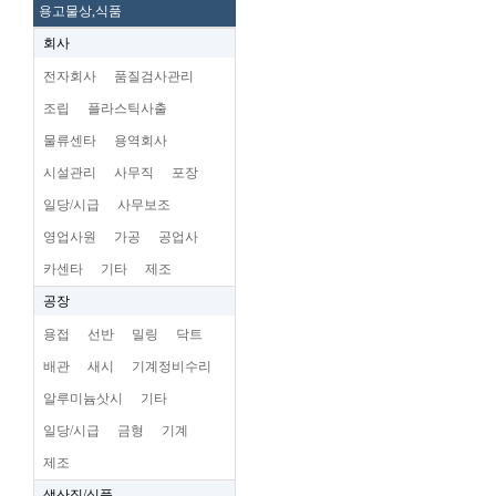
용고물상,식품
회사
전자회사
품질검사관리
조립
플라스틱사출
물류센타
용역회사
시설관리
사무직
포장
일당/시급
사무보조
영업사원
가공
공업사
카센타
기타
제조
공장
용접
선반
밀링
닥트
배관
새시
기계정비수리
알루미늄삿시
기타
일당/시급
금형
기계
제조
생산직/식품