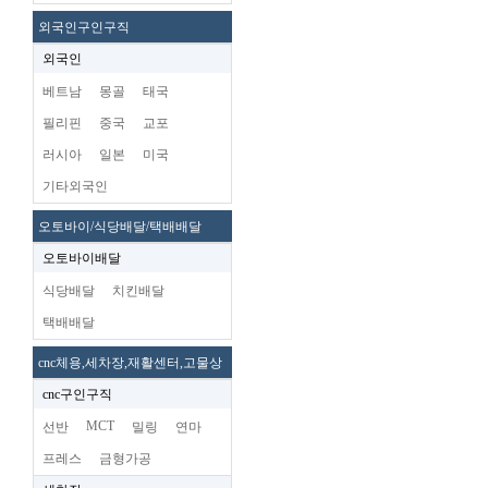
외국인구인구직
외국인
베트남
몽골
태국
필리핀
중국
교포
러시아
일본
미국
기타외국인
오토바이/식당배달/택배배달
오토바이배달
식당배달
치킨배달
택배배달
cnc체용,세차장,재활센터,고물상
cnc구인구직
MCT
선반
밀링
연마
프레스
금형가공