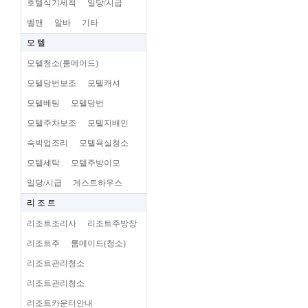
호텔식기세척
일당/시급
벨맨
알바
기타
모 텔
모텔청소(룸메이드)
모텔당번보조
모텔캐셔
모텔베팅
모텔당번
모텔주차보조
모텔지배인
숙박업조리
모텔욕실청소
모텔세탁
모텔주방이모
일당/시급
게스트하우스
리 조 트
리조트조리사
리조트주방장
리조트주
룸메이드(청소)
리조트관리청소
리조트관리청소
리조트카운터안내