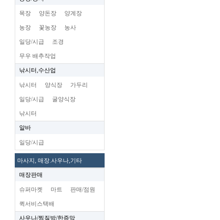
목장
양돈장
양계장
농장
꽃농장
농사
일당/시급
조경
무우 배추작업
낚시터,수산업
낚시터
양식장
가두리
일당/시급
굴양식장
낚시터
알바
일당/시급
마사지, 매장.사우나,기타
매장판매
슈퍼마켓
마트
판매/점원
퀵서비스택배
사우나/찜질방/한증막