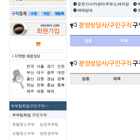
운전기사/카센타/주유소/세차장
백
매매임대
분양상담사/구인구직
구
업종
제목
분양상담사/구인구직
구
전국
서울
경기
인천
부산
대구
광주
대전
울산
강원
경남
경북
업종
제목
전남
전북
충남
충북
제주
세종
해외
부부팀취업구인구직~~
부부팀취업 구인구직
호텔청소부부
농장부부팀
모텔청소부부
양돈장부부