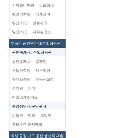
지하철미화원
건물청소
환경미화원
기계설비
일당/시급
건물관리
일당/시급
사무실청소
부동산 공인중개사/직업상담원
공인중개사 / 직업상담원
공인중개사
중개인
부동산직원
사무직원
중개보조원
부동산실장
경리원
기타
직업소개소파트
분양상담사/구인구직
상담원
팀장
영업부
홍보부/전단지배포
회사.공장.가구,용접.생산직.재활