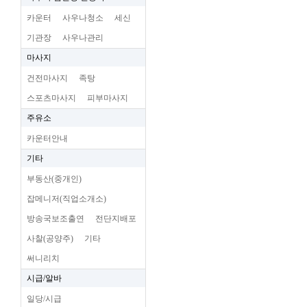
카운터
사우나청소
세신
기관장
사우나관리
마사지
건전마사지
족탕
스포츠마사지
피부마사지
주유소
카운터안내
기타
부동산(중개인)
잡메니저(직업소개소)
방송국보조출연
전단지배포
사찰(공양주)
기타
써니리치
시급/알바
일당/시급