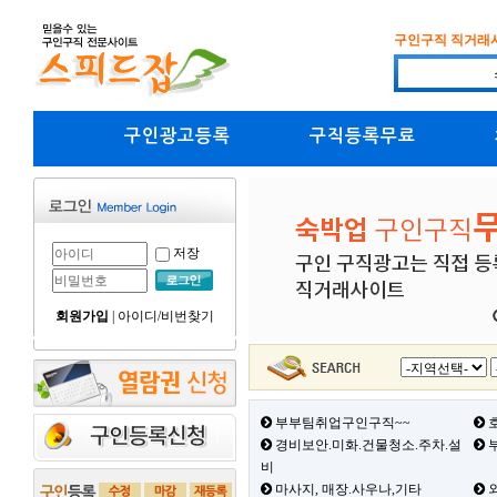
구인구직 직거래
구인광고등록
구직등록무료
저장
회원가입
|
아이디/비번찾기
부부팀취업구인구직~~
호
경비보안.미화.건물청소.주차.설
부
비
마사지, 매장.사우나,기타