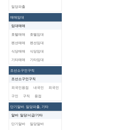
일당파출
매매임대
임대매매
호텔매매
호텔임대
펜션매매
펜션임대
식당매매
식당임대
기타매매
기타임대
조선소구인구직
조선소구인구직
외국인용접
내국인
외국인
구인
구직
용접
단기알바. 일당파출, 기타
알바: 일당/시급/기타
단기알바
일당알바