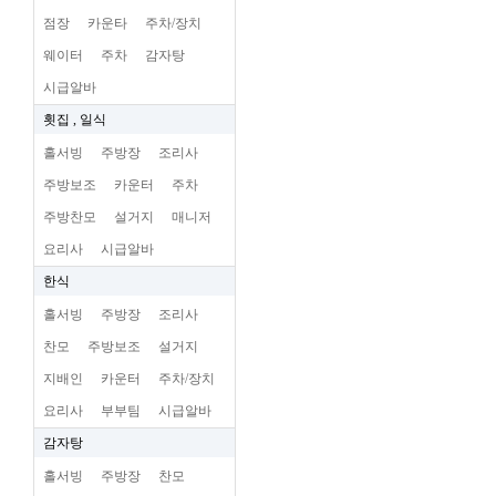
점장
카운타
주차/장치
웨이터
주차
감자탕
시급알바
횟집 , 일식
홀서빙
주방장
조리사
주방보조
카운터
주차
주방찬모
설거지
매니저
요리사
시급알바
한식
홀서빙
주방장
조리사
찬모
주방보조
설거지
지배인
카운터
주차/장치
요리사
부부팀
시급알바
감자탕
홀서빙
주방장
찬모