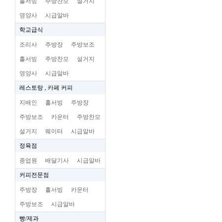
홀서빙
주방찬모
설거지
영양사
시급알바
학교급식
조리사
주방장
주방보조
홀서빙
주방찬모
설거지
영양사
시급알바
레스토랑 , 카페 커피
지배인
홀서빙
주방장
주방보조
카운터
주방찬모
설거지
웨이터
시급알바
정육점
종업원
배달기사
시급알바
커피전문점
주방장
홀서빙
카운터
주방보조
시급알바
빵/제과