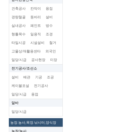
건축공사
칸막이
용접
경량철골
동바리
설비
실내공사
페인트
방수
형틀목수
일용직
조경
타일시공
시설설비
철거
고물상/재활용센타
외국인
일당/시급
공사현장
미장
전기공사/조선소
설비
배관
기공
조공
케이블포설
전기공사
일당/시급
용접
알바
일당/시급
농장.농사,목장.낚시터,양식장
농장/농사