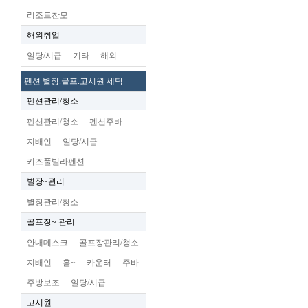
리조트찬모
해외취업
일당/시급
기타
해외
펜션 별장.골프.고시원 세탁
펜션관리/청소
펜션관리/청소
펜션주바
지배인
일당/시급
키즈풀빌라펜션
별장~관리
별장관리/청소
골프장~ 관리
안내데스크
골프장관리/청소
지배인
홀~
카운터
주바
주방보조
일당/시급
고시원