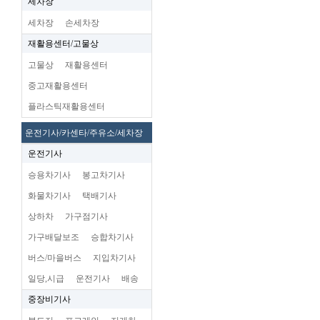
세차장
세차장
손세차장
재활용센터/고물상
고물상
재활용센터
중고재활용센터
플라스틱재활용센터
운전기사/카센타/주유소/세차장
운전기사
승용차기사
봉고차기사
화물차기사
택배기사
상하차
가구점기사
가구배달보조
승합차기사
버스/마을버스
지입차기사
일당,시급
운전기사
배송
중장비기사