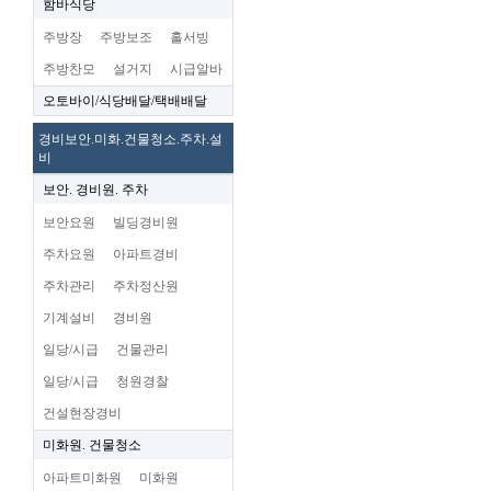
함바식당
주방장
주방보조
홀서빙
주방찬모
설거지
시급알바
오토바이/식당배달/택배배달
경비보안.미화.건물청소.주차.설
비
보안. 경비원. 주차
보안요원
빌딩경비원
주차요원
아파트경비
주차관리
주차정산원
기계설비
경비원
일당/시급
건물관리
일당/시급
청원경찰
건설현장경비
미화원. 건물청소
아파트미화원
미화원