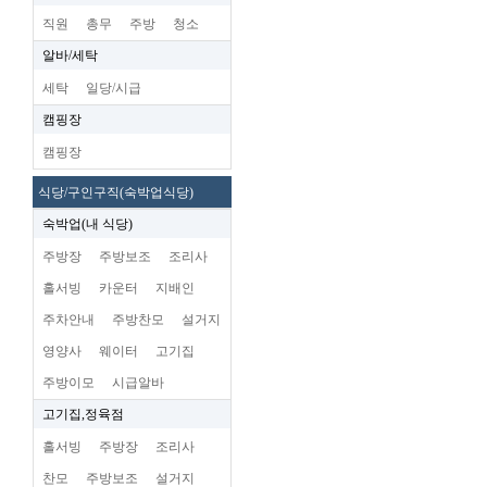
직원
총무
주방
청소
알바/세탁
세탁
일당/시급
캠핑장
캠핑장
식당/구인구직(숙박업식당)
숙박업(내 식당)
주방장
주방보조
조리사
홀서빙
카운터
지배인
주차안내
주방찬모
설거지
영양사
웨이터
고기집
주방이모
시급알바
고기집,정육점
홀서빙
주방장
조리사
찬모
주방보조
설거지