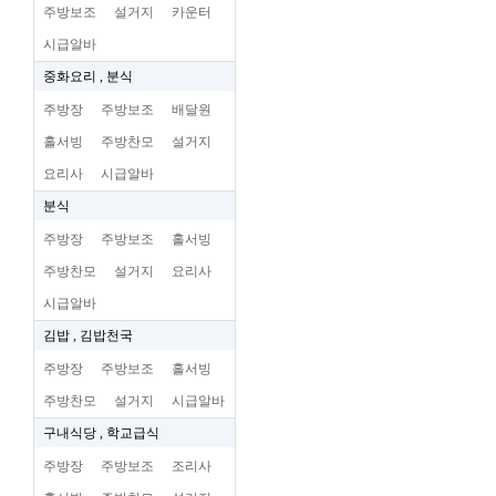
주방보조
설거지
카운터
시급알바
중화요리 , 분식
주방장
주방보조
배달원
홀서빙
주방찬모
설거지
요리사
시급알바
분식
주방장
주방보조
홀서빙
주방찬모
설거지
요리사
시급알바
김밥 , 김밥천국
주방장
주방보조
홀서빙
주방찬모
설거지
시급알바
구내식당 , 학교급식
주방장
주방보조
조리사