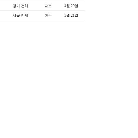
경기 전체
교포
4월 20일
서울 전체
한국
3월 21일