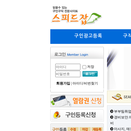
구인광고등록
구
저장
회원가입
|
아이디/비번찾기
부부팀취업
경비보안.미
비
마사지, 매