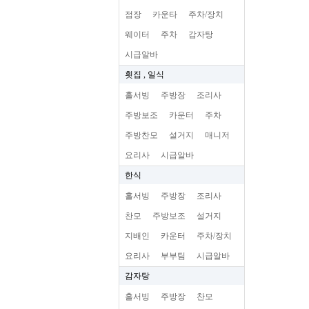
점장
카운타
주차/장치
웨이터
주차
감자탕
시급알바
횟집 , 일식
홀서빙
주방장
조리사
주방보조
카운터
주차
주방찬모
설거지
매니저
요리사
시급알바
한식
홀서빙
주방장
조리사
찬모
주방보조
설거지
지배인
카운터
주차/장치
요리사
부부팀
시급알바
감자탕
홀서빙
주방장
찬모