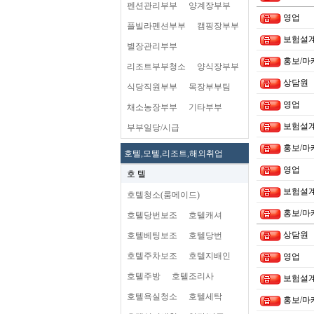
펜션관리부부
양계장부부
영업
플빌라펜션부부
캠핑장부부
보험설
별장관리부부
홍보/마
리조트부부청소
양식장부부
상담원
식당직원부부
목장부부팀
영업
채소농장부부
기타부부
보험설
부부일당/시급
홍보/마
호텔,모텔,리조트,해외취업
영업
호 텔
보험설
호텔청소(룸메이드)
홍보/마
호텔당번보조
호텔캐셔
상담원
호텔베팅보조
호텔당번
호텔주차보조
호텔지배인
영업
호텔주방
호텔조리사
보험설
호텔욕실청소
호텔세탁
홍보/마