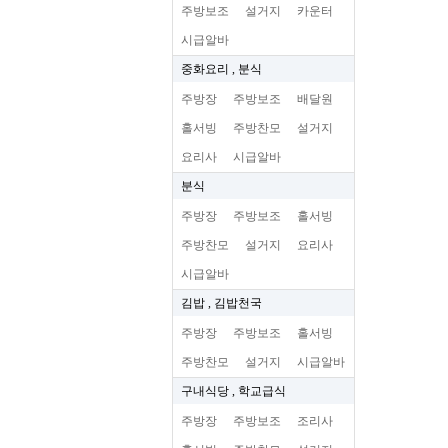
주방보조
설거지
카운터
시급알바
중화요리 , 분식
주방장
주방보조
배달원
홀서빙
주방찬모
설거지
요리사
시급알바
분식
주방장
주방보조
홀서빙
주방찬모
설거지
요리사
시급알바
김밥 , 김밥천국
주방장
주방보조
홀서빙
주방찬모
설거지
시급알바
구내식당 , 학교급식
주방장
주방보조
조리사