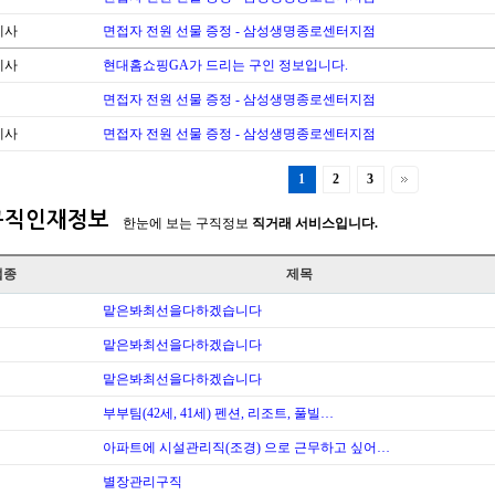
계사
면접자 전원 선물 증정 - 삼성생명종로센터지점
계사
현대홈쇼핑GA가 드리는 구인 정보입니다.
면접자 전원 선물 증정 - 삼성생명종로센터지점
계사
면접자 전원 선물 증정 - 삼성생명종로센터지점
1
2
3
구직인재정보
한눈에 보는 구직정보
직거래 서비스입니다.
업종
제목
맡은봐최선을다하겠습니다
맡은봐최선을다하겠습니다
맡은봐최선을다하겠습니다
부부팀(42세, 41세) 펜션, 리조트, 풀빌…
아파트에 시설관리직(조경) 으로 근무하고 싶어…
별장관리구직