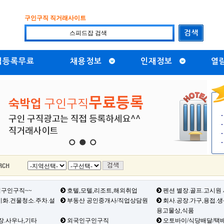
구인구직 직거래사이트
직등록무료
채용정보
인재정보
열
1
2
3
구인구직~~
호텔,모텔,리조트,해외취업
펜션 별장.골프.고시원
화.건물청소.주차.설
부동산 공인중개사/직업상담원
회사.공장.가구,용접.
용고물상,식품
장.사우나,기타
외국인구인구직
오토바이/식당배달/택