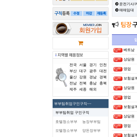
운전기사/
매매임대
팀장
베트남
상담원
전국
서울
경기
인천
영업
부산
대구
광주
대전
울산
강원
경남
경북
보험설
전남
전북
충남
충북
상담원
제주
세종
해외
영업
부부팀취업구인구직~~
보험설
부부팀취업 구인구직
상담원
호텔청소부부
농장부부팀
영업
모텔청소부부
양돈장부부
보험설