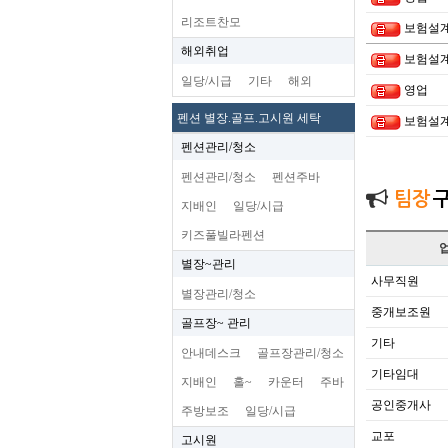
리조트찬모
보험설
해외취업
보험설
일당/시급
기타
해외
영업
펜션 별장.골프.고시원 세탁
보험설
펜션관리/청소
펜션관리/청소
펜션주바
팀장
지배인
일당/시급
키즈풀빌라펜션
별장~관리
사무직원
별장관리/청소
중개보조원
골프장~ 관리
기타
안내데스크
골프장관리/청소
기타임대
지배인
홀~
카운터
주바
공인중개사
주방보조
일당/시급
교포
고시원