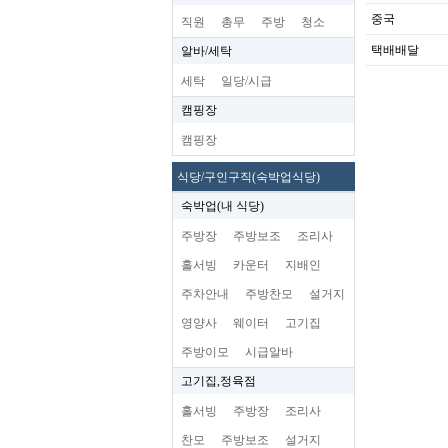
중국
직원
총무
주방
청소
택배배달
알바/세탁
세탁
일당/시급
캠핑장
캠핑장
식당/구인구직(숙박업식당)
숙박업(내 식당)
주방장
주방보조
조리사
홀서빙
카운터
지배인
주차안내
주방찬모
설거지
영양사
웨이터
고기집
주방이모
시급알바
고기집,정육점
홀서빙
주방장
조리사
찬모
주방보조
설거지