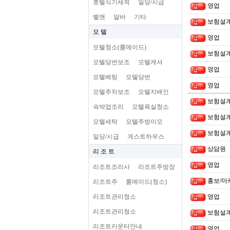
호텔식기세척
일당/시급
영업
벨맨
알바
기타
보험설
모 텔
영업
모텔청소(룸메이드)
보험설
모텔당번보조
모텔캐셔
영업
모텔베팅
모텔당번
영업
모텔주차보조
모텔지배인
보험설
숙박업조리
모텔욕실청소
보험설
모텔세탁
모텔주방이모
보험설
일당/시급
게스트하우스
상담원
리 조 트
영업
리조트조리사
리조트주방장
홍보/마
리조트주
룸메이드(청소)
리조트관리청소
영업
리조트관리청소
보험설
리조트카운터안내
영업