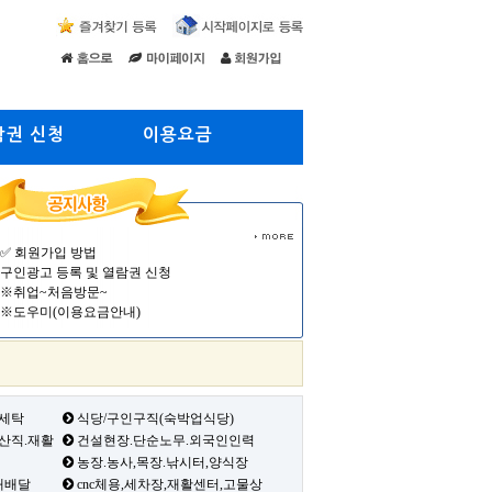
람권 신청
이용요금
✅ 회원가입 방법
구인광고 등록 및 열람권 신청
※취업~처음방문~
※도우미(이용요금안내)
 세탁
식당/구인구직(숙박업식당)
생산직.재활
건설현장.단순노무.외국인인력
농장.농사,목장.낚시터,양식장
배배달
cnc체용,세차장,재활센터,고물상