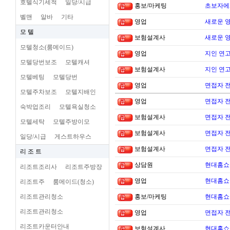
호텔식기세척
일당/시급
홍보/마케팅
초보자에
벨맨
알바
기타
영업
새로운 
모 텔
보험설계사
새로운 
모텔청소(룸메이드)
영업
지인 연고
모텔당번보조
모텔캐셔
보험설계사
지인 연고
모텔베팅
모텔당번
영업
면접자 
모텔주차보조
모텔지배인
영업
면접자 
숙박업조리
모텔욕실청소
보험설계사
면접자 
모텔세탁
모텔주방이모
보험설계사
면접자 
일당/시급
게스트하우스
보험설계사
면접자 
리 조 트
상담원
현대홈쇼
리조트조리사
리조트주방장
영업
현대홈쇼
리조트주
룸메이드(청소)
리조트관리청소
홍보/마케팅
현대홈쇼
리조트관리청소
영업
면접자 
리조트카운터안내
보험설계사
현대홈쇼