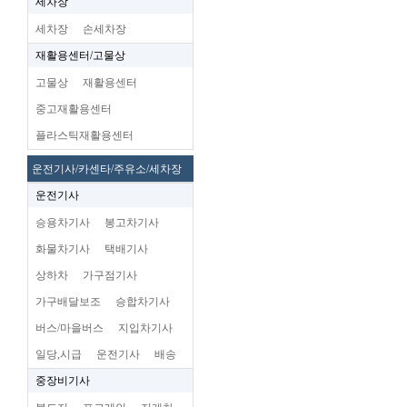
세차장
세차장
손세차장
재활용센터/고물상
고물상
재활용센터
중고재활용센터
플라스틱재활용센터
운전기사/카센타/주유소/세차장
운전기사
승용차기사
봉고차기사
화물차기사
택배기사
상하차
가구점기사
가구배달보조
승합차기사
버스/마을버스
지입차기사
일당,시급
운전기사
배송
중장비기사