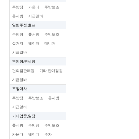
주방장
카운터
주방보조
홀서빙
시급알바
일반주점.호프
주방장
홀서빙
주방보조
설거지
웨이터
매니저
시급알바
편의점/면세점
편의점판매원
기타 판매점원
시급알바
포장마차
주방장
주방보조
홀서빙
시급알바
기타업종,일당
홀서빙
주방장
주방보조
카운타
웨이터
주차