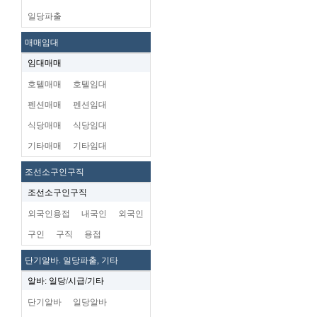
일당파출
매매임대
임대매매
호텔매매
호텔임대
펜션매매
펜션임대
식당매매
식당임대
기타매매
기타임대
조선소구인구직
조선소구인구직
외국인용접
내국인
외국인
구인
구직
용접
단기알바. 일당파출, 기타
알바: 일당/시급/기타
단기알바
일당알바