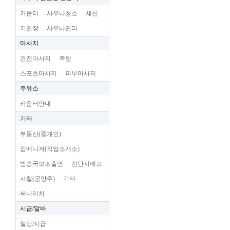
카운터
사우나청소
세신
기관장
사우나관리
마사지
건전마사지
족탕
스포츠마사지
피부마사지
주유소
카운터안내
기타
부동산(중개인)
잡메니저(직업소개소)
방송국보조출연
전단지배포
사찰(공양주)
기타
써니리치
시급/알바
일당/시급