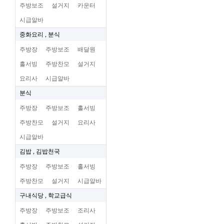
주방보조
설거지
카운터
시급알바
중화요리 , 분식
주방장
주방보조
배달원
홀서빙
주방찬모
설거지
요리사
시급알바
분식
주방장
주방보조
홀서빙
주방찬모
설거지
요리사
시급알바
김밥 , 김밥천국
주방장
주방보조
홀서빙
주방찬모
설거지
시급알바
구내식당 , 학교급식
주방장
주방보조
조리사