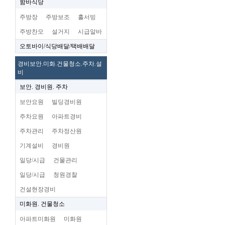
함바식당
주방장
주방보조
홀서빙
주방찬모
설거지
시급알바
오토바이/식당배달/택배배달
경비보안.미화.건물청소.주차.설
비
보안. 경비원. 주차
보안요원
빌딩경비원
주차요원
아파트경비
주차관리
주차정산원
기계설비
경비원
일당/시급
건물관리
일당/시급
청원경찰
건설현장경비
미화원. 건물청소
아파트미화원
미화원