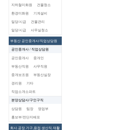
지하철미화원
건물청소
환경미화원
기계설비
일당/시급
건물관리
일당/시급
사무실청소
부동산 공인중개사/직업상담원
공인중개사 / 직업상담원
공인중개사
중개인
부동산직원
사무직원
중개보조원
부동산실장
경리원
기타
직업소개소파트
분양상담사/구인구직
상담원
팀장
영업부
홍보부/전단지배포
회사.공장.가구,용접.생산직.재활