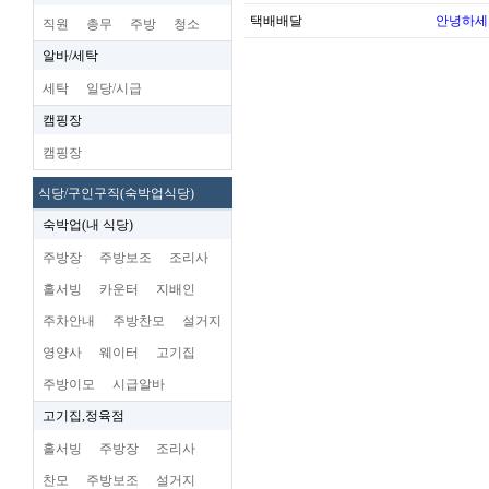
택배배달
안녕하세
직원
총무
주방
청소
알바/세탁
세탁
일당/시급
캠핑장
캠핑장
식당/구인구직(숙박업식당)
숙박업(내 식당)
주방장
주방보조
조리사
홀서빙
카운터
지배인
주차안내
주방찬모
설거지
영양사
웨이터
고기집
주방이모
시급알바
고기집,정육점
홀서빙
주방장
조리사
찬모
주방보조
설거지