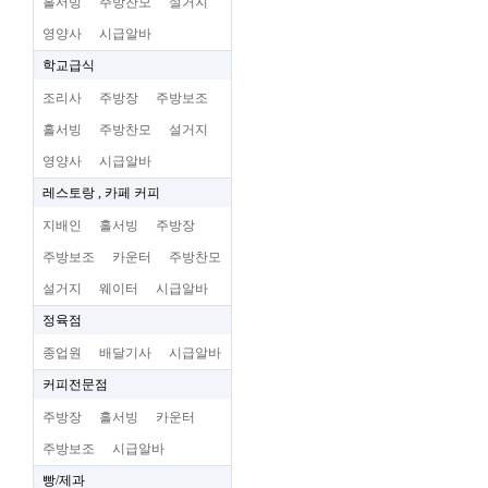
홀서빙
주방찬모
설거지
영양사
시급알바
학교급식
조리사
주방장
주방보조
홀서빙
주방찬모
설거지
영양사
시급알바
레스토랑 , 카페 커피
지배인
홀서빙
주방장
주방보조
카운터
주방찬모
설거지
웨이터
시급알바
정육점
종업원
배달기사
시급알바
커피전문점
주방장
홀서빙
카운터
주방보조
시급알바
빵/제과