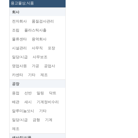
용고물상,식품
회사
전자회사
품질검사관리
조립
플라스틱사출
물류센타
용역회사
시설관리
사무직
포장
일당/시급
사무보조
영업사원
가공
공업사
카센타
기타
제조
공장
용접
선반
밀링
닥트
배관
새시
기계정비수리
알루미늄삿시
기타
일당/시급
금형
기계
제조
생산직/식품