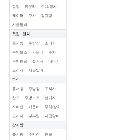
점장
카운타
주차/장치
웨이터
주차
감자탕
시급알바
횟집 , 일식
홀서빙
주방장
조리사
주방보조
카운터
주차
주방찬모
설거지
매니저
요리사
시급알바
한식
홀서빙
주방장
조리사
찬모
주방보조
설거지
지배인
카운터
주차/장치
요리사
부부팀
시급알바
감자탕
홀서빙
주방장
찬모