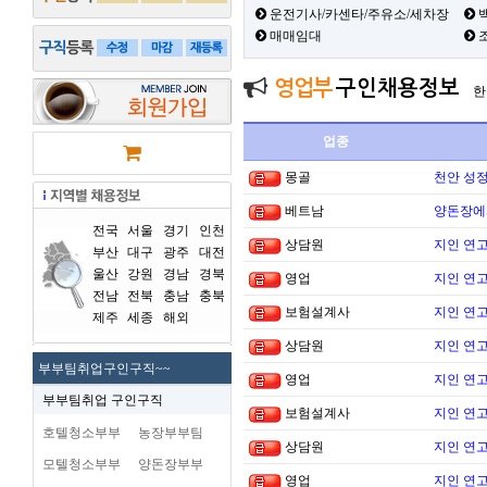
운전기사/카센타/주유소/세차장
백
매매임대
영업부
구인채용정보
한
업종
몽골
천안 성
베트남
양돈장에
전국
서울
경기
인천
상담원
지인 연고
부산
대구
광주
대전
울산
강원
경남
경북
영업
지인 연고
전남
전북
충남
충북
보험설계사
지인 연고
제주
세종
해외
상담원
지인 연고
부부팀취업구인구직~~
영업
지인 연고
부부팀취업 구인구직
보험설계사
지인 연고
호텔청소부부
농장부부팀
상담원
지인 연고
모텔청소부부
양돈장부부
영업
지인 연고