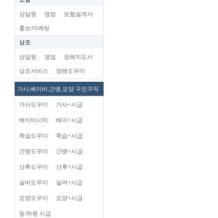
상담원
영업
보험설계사
홍보/마케팅
상조
상담원
영업
장례지도사
상조서비스
장례도우미
가사,베이비,간병,요양 구인구직
가사도우미
가사+시급
베이비시터
베이+시급
학습도우미
학습+시급
간병도우미
간병+시급
산후도우미
산후+시급
실버도우미
실버+시급
요양도우미
요양+시급
등/하원 시급