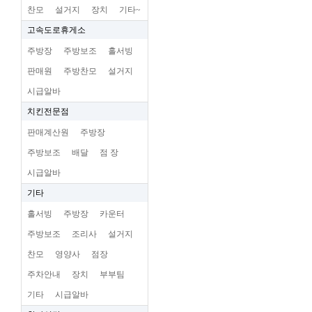
찬모
설거지
장치
기타~
고속도로휴게소
주방장
주방보조
홀서빙
판매원
주방찬모
설거지
시급알바
치킨전문점
판매계산원
주방장
주방보조
배달
점 장
시급알바
기타
홀서빙
주방장
카운터
주방보조
조리사
설거지
찬모
영양사
점장
주차안내
장치
부부팀
기타
시급알바