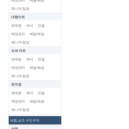
매장관리
배달/배송
매니저/점장
대형마트
판매원
캐셔
진열
매장관리
배달/배송
매니저/점장
슈펴.마트
판매원
캐셔
진열
매장관리
배달/배송
매니저/점장
편의점
판매원
캐셔
진열
매장관리
배달/배송
매니저/점장
보험,상조 구인구직
보험