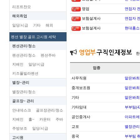
리조트찬모
영업
면접자 
해외취업
보험설계사
면접자 
일당/시급
기타
해외
보험설계사
현대홈쇼
펜션 별장.골프.고시원 세탁
펜션관리/청소
영업부
구직인재정보
한
펜션관리/청소
펜션주바
지배인
일당/시급
업종
키즈풀빌라펜션
사무직원
맡은봐최
별장~관리
중개보조원
맡은봐최
별장관리/청소
기타
맡은봐최
골프장~ 관리
기타임대
부부팀(42
안내데스크
골프장관리/청소
공인중개사
아파트에
지배인
홀~
카운터
주바
교포
별장관리
주방보조
일당/시급
중국
부부팀 
고시원