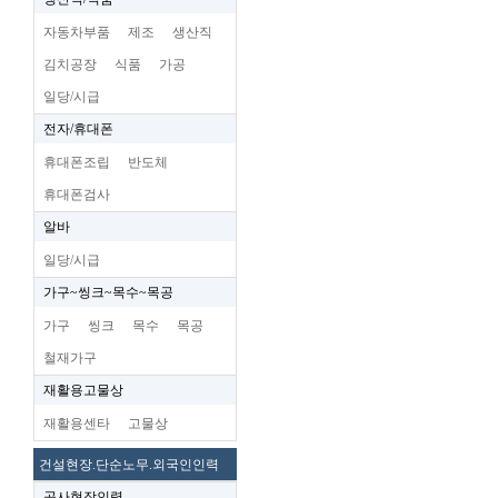
자동차부품
제조
생산직
김치공장
식품
가공
일당/시급
전자/휴대폰
휴대폰조립
반도체
휴대폰검사
알바
일당/시급
가구~씽크~목수~목공
가구
씽크
목수
목공
철재가구
재활용고물상
재활용센타
고물상
건설현장.단순노무.외국인인력
공사현장인력