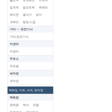
불도저
포크레인
지게차
집게차
덤프트럭
추레라
레미콘
굴삭기
로더
크레인
일당,시급
기타 ~~ 운전기사
기타,운전기사
카센타
카센타
주유소
주유원
세차장
세차장
백화점, 마트, 슈퍼, 편의점
백화점
편매원
캐셔
진열