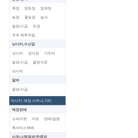
목장
양돈장
양계장
농장
꽃농장
농사
일당/시급
조경
무우 배추작업
낚시터,수산업
낚시터
양식장
가두리
일당/시급
굴양식장
낚시터
알바
일당/시급
마사지, 매장.사우나,기타
매장판매
슈퍼마켓
마트
판매/점원
퀵서비스택배
사우나/찜질방/한증막