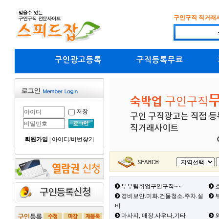
구인구직 직거래
구인광고등록
구직등록무료
저장
회원가입
|
아이디/비번찾기
부부팀취업구인구직~~
호
경비보안.미화.건물청소.주차.설
부
비
마사지, 매장.사우나,기타