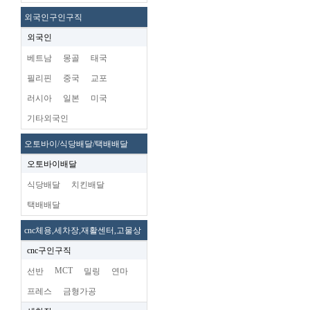
외국인구인구직
외국인
베트남
몽골
태국
필리핀
중국
교포
러시아
일본
미국
기타외국인
오토바이/식당배달/택배배달
오토바이배달
식당배달
치킨배달
택배배달
cnc체용,세차장,재활센터,고물상
cnc구인구직
MCT
선반
밀링
연마
프레스
금형가공