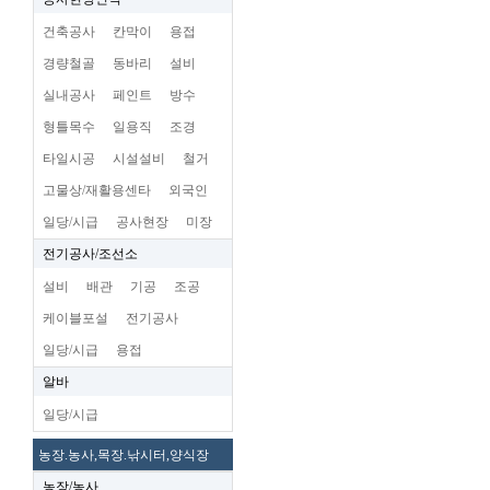
건축공사
칸막이
용접
경량철골
동바리
설비
실내공사
페인트
방수
형틀목수
일용직
조경
타일시공
시설설비
철거
고물상/재활용센타
외국인
일당/시급
공사현장
미장
전기공사/조선소
설비
배관
기공
조공
케이블포설
전기공사
일당/시급
용접
알바
일당/시급
농장.농사,목장.낚시터,양식장
농장/농사