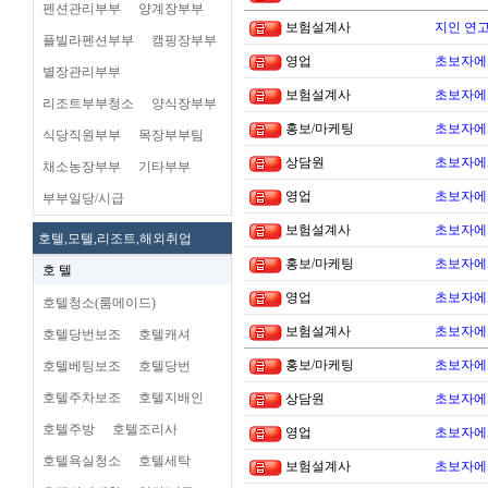
펜션관리부부
양계장부부
보험설계사
지인 연고
플빌라펜션부부
캠핑장부부
영업
초보자에
별장관리부부
보험설계사
초보자에
리조트부부청소
양식장부부
홍보/마케팅
초보자에
식당직원부부
목장부부팀
상담원
초보자에
채소농장부부
기타부부
영업
초보자에
부부일당/시급
보험설계사
초보자에
호텔,모텔,리조트,해외취업
홍보/마케팅
초보자에
호 텔
영업
초보자에
호텔청소(룸메이드)
보험설계사
초보자에
호텔당번보조
호텔캐셔
홍보/마케팅
초보자에
호텔베팅보조
호텔당번
호텔주차보조
호텔지배인
상담원
초보자에
호텔주방
호텔조리사
영업
초보자에
호텔욕실청소
호텔세탁
보험설계사
초보자에