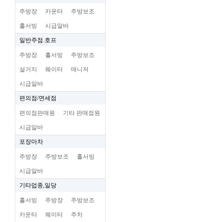
주방장
카운터
주방보조
홀서빙
시급알바
일반주점.호프
주방장
홀서빙
주방보조
설거지
웨이터
매니저
시급알바
편의점/면세점
편의점판매원
기타 판매점원
시급알바
포장마차
주방장
주방보조
홀서빙
시급알바
기타업종,일당
홀서빙
주방장
주방보조
카운타
웨이터
주차