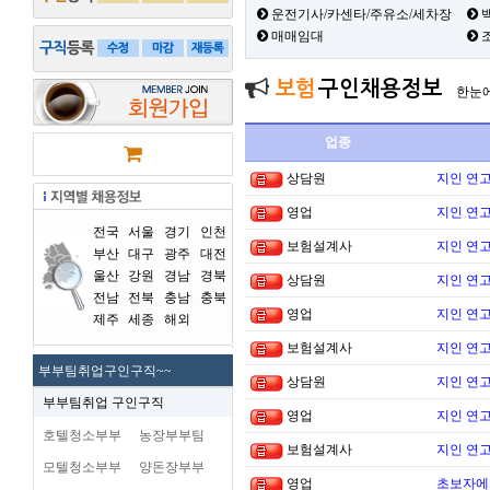
운전기사/카센타/주유소/세차장
백
매매임대
보험
구인채용정보
한눈
업종
상담원
지인 연고
영업
지인 연고
전국
서울
경기
인천
보험설계사
지인 연고
부산
대구
광주
대전
울산
강원
경남
경북
상담원
지인 연고
전남
전북
충남
충북
영업
지인 연고
제주
세종
해외
보험설계사
지인 연고
부부팀취업구인구직~~
상담원
지인 연고
부부팀취업 구인구직
영업
지인 연고
호텔청소부부
농장부부팀
보험설계사
지인 연고
모텔청소부부
양돈장부부
영업
초보자에