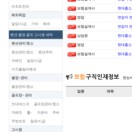
리조트찬모
보험설계사
현대홈쇼
해외취업
영업
면접자 
일당/시급
기타
해외
보험설계사
면접자 
펜션 별장.골프.고시원 세탁
상담원
현대홈쇼
펜션관리/청소
영업
현대홈쇼
펜션관리/청소
펜션주바
보험설계사
현대홈쇼
지배인
일당/시급
키즈풀빌라펜션
보험
구직인재정보
별장~관리
한눈
별장관리/청소
업종
제목
골프장~ 관리
안내데스크
골프장관리/청소
지배인
홀~
카운터
주바
주방보조
일당/시급
고시원