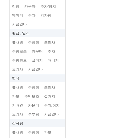
점장
카운타
주차/장치
웨이터
주차
감자탕
시급알바
횟집 , 일식
홀서빙
주방장
조리사
주방보조
카운터
주차
주방찬모
설거지
매니저
요리사
시급알바
한식
홀서빙
주방장
조리사
찬모
주방보조
설거지
지배인
카운터
주차/장치
요리사
부부팀
시급알바
감자탕
홀서빙
주방장
찬모