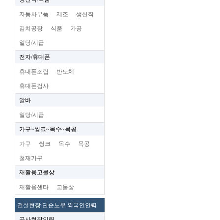
자동차부품
제조
생산직
김치공장
식품
가공
일당/시급
전자/휴대폰
휴대폰조립
반도체
휴대폰검사
알바
일당/시급
가구~씽크~목수~목공
가구
씽크
목수
목공
철재가구
재활용고물상
재활용센타
고물상
건설현장.단순노무.외국인인력
공사현장인력