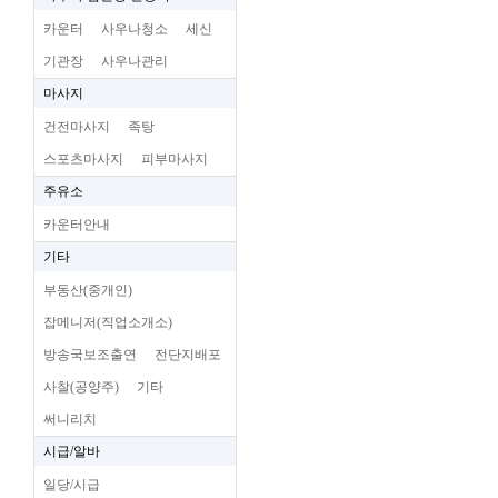
카운터
사우나청소
세신
기관장
사우나관리
마사지
건전마사지
족탕
스포츠마사지
피부마사지
주유소
카운터안내
기타
부동산(중개인)
잡메니저(직업소개소)
방송국보조출연
전단지배포
사찰(공양주)
기타
써니리치
시급/알바
일당/시급