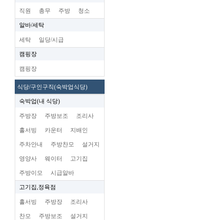
직원
총무
주방
청소
알바/세탁
세탁
일당/시급
캠핑장
캠핑장
식당/구인구직(숙박업식당)
숙박업(내 식당)
주방장
주방보조
조리사
홀서빙
카운터
지배인
주차안내
주방찬모
설거지
영양사
웨이터
고기집
주방이모
시급알바
고기집,정육점
홀서빙
주방장
조리사
찬모
주방보조
설거지