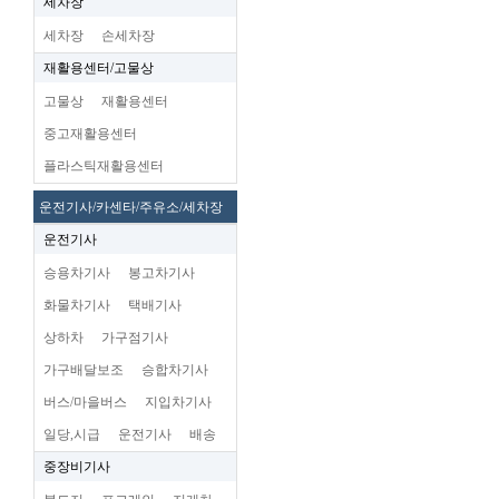
세차장
세차장
손세차장
재활용센터/고물상
고물상
재활용센터
중고재활용센터
플라스틱재활용센터
운전기사/카센타/주유소/세차장
운전기사
승용차기사
봉고차기사
화물차기사
택배기사
상하차
가구점기사
가구배달보조
승합차기사
버스/마을버스
지입차기사
일당,시급
운전기사
배송
중장비기사