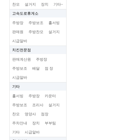
찬모
설거지
장치
기타~
고속도로휴게소
주방장
주방보조
홀서빙
판매원
주방찬모
설거지
시급알바
치킨전문점
판매계산원
주방장
주방보조
배달
점 장
시급알바
기타
홀서빙
주방장
카운터
주방보조
조리사
설거지
찬모
영양사
점장
주차안내
장치
부부팀
기타
시급알바