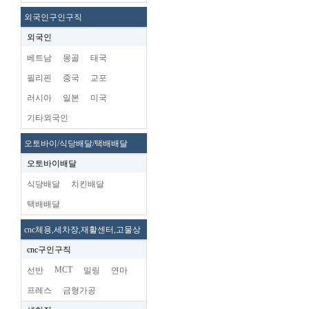
외국인구인구직
외국인
베트남
몽골
태국
필리핀
중국
교포
러시아
일본
미국
기타외국인
오토바이/식당배달/택배배달
오토바이배달
식당배달
치킨배달
택배배달
cnc체용,세차장,재활센터,고물상
cnc구인구직
MCT
선반
밀링
연마
프레스
금형가공