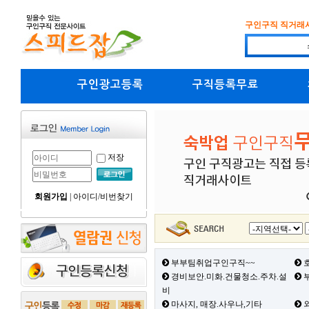
구인구직 직거래
구인광고등록
구직등록무료
저장
회원가입
|
아이디/비번찾기
부부팀취업구인구직~~
호
경비보안.미화.건물청소.주차.설
부
비
마사지, 매장.사우나,기타