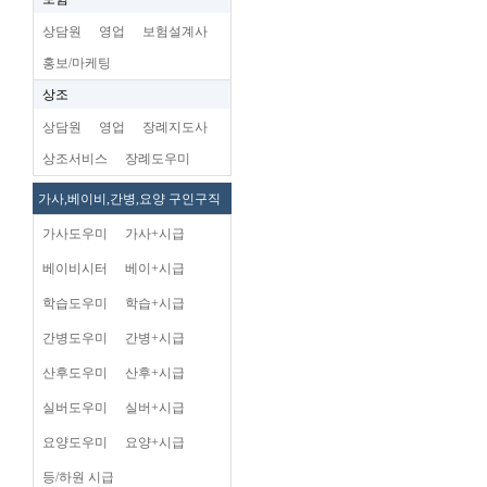
상담원
영업
보험설계사
홍보/마케팅
상조
상담원
영업
장례지도사
상조서비스
장례도우미
가사,베이비,간병,요양 구인구직
가사도우미
가사+시급
베이비시터
베이+시급
학습도우미
학습+시급
간병도우미
간병+시급
산후도우미
산후+시급
실버도우미
실버+시급
요양도우미
요양+시급
등/하원 시급