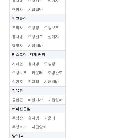
홀서빙
주방찬모
설거지
영양사
시급알바
학교급식
조리사
주방장
주방보조
홀서빙
주방찬모
설거지
영양사
시급알바
레스토랑 , 카페 커피
지배인
홀서빙
주방장
주방보조
카운터
주방찬모
설거지
웨이터
시급알바
정육점
종업원
배달기사
시급알바
커피전문점
주방장
홀서빙
카운터
주방보조
시급알바
빵/제과