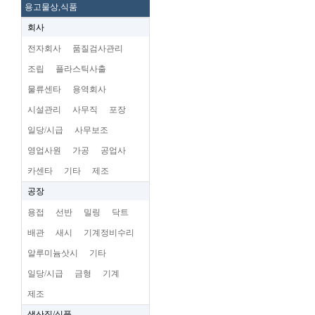
용고물상,식품
회사
전자회사
품질검사관리
조립
플라스틱사출
물류센타
용역회사
시설관리
사무직
포장
일당/시급
사무보조
영업사원
가공
공업사
카센타
기타
제조
공장
용접
선반
밀링
닥트
배관
새시
기계정비수리
알루미늄삿시
기타
일당/시급
금형
기계
제조
생산직/식품