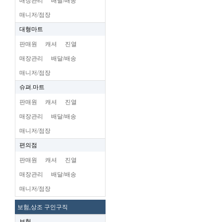
매장관리
배달/배송
매니저/점장
대형마트
판매원
캐셔
진열
매장관리
배달/배송
매니저/점장
슈펴.마트
판매원
캐셔
진열
매장관리
배달/배송
매니저/점장
편의점
판매원
캐셔
진열
매장관리
배달/배송
매니저/점장
보험,상조 구인구직
보험