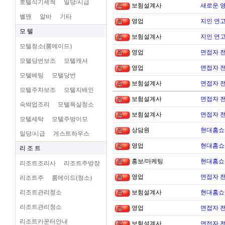
호텔식기세척
일당/시급
보험설계사
새로운 
벨맨
알바
기타
영업
지인 연고
모 텔
보험설계사
지인 연고
모텔청소(룸메이드)
영업
면접자 
모텔당번보조
모텔캐셔
영업
면접자 
모텔베팅
모텔당번
보험설계사
면접자 
모텔주차보조
모텔지배인
보험설계사
면접자 
숙박업조리
모텔욕실청소
보험설계사
면접자 
모텔세탁
모텔주방이모
상담원
현대홈쇼
일당/시급
게스트하우스
영업
현대홈쇼
리 조 트
홍보/마케팅
현대홈쇼
리조트조리사
리조트주방장
영업
면접자 
리조트주
룸메이드(청소)
리조트관리청소
보험설계사
현대홈쇼
리조트관리청소
영업
면접자 
리조트카운터안내
보험설계사
면접자 