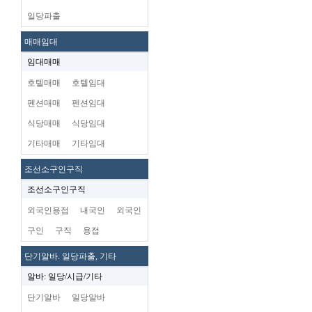
일당파출
매매임대
임대매매
호텔매매
호텔임대
펜션매매
펜션임대
식당매매
식당임대
기타매매
기타임대
조선소구인구직
조선소구인구직
외국인용접
내국인
외국인
구인
구직
용접
단기알바. 일당파출, 기타
알바: 일당/시급/기타
단기알바
일당알바