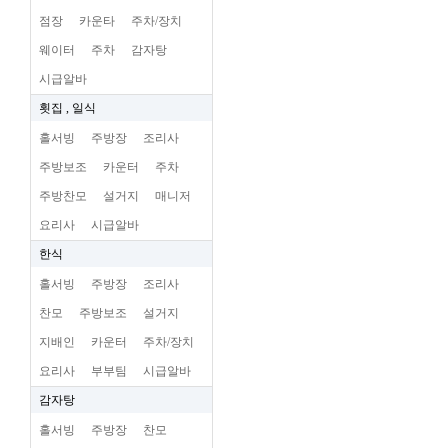
점장
카운타
주차/장치
웨이터
주차
감자탕
시급알바
횟집 , 일식
홀서빙
주방장
조리사
주방보조
카운터
주차
주방찬모
설거지
매니저
요리사
시급알바
한식
홀서빙
주방장
조리사
찬모
주방보조
설거지
지배인
카운터
주차/장치
요리사
부부팀
시급알바
감자탕
홀서빙
주방장
찬모