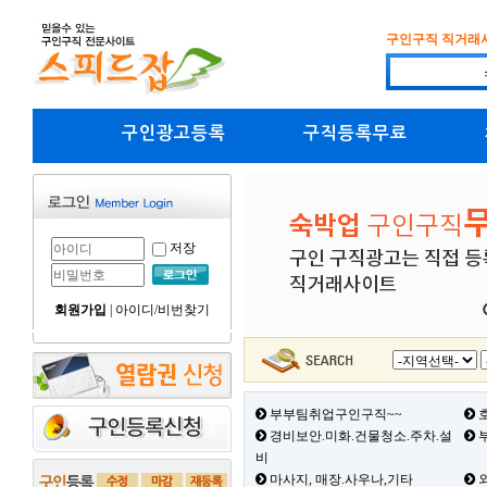
구인구직 직거래
구인광고등록
구직등록무료
저장
회원가입
|
아이디/비번찾기
부부팀취업구인구직~~
호
경비보안.미화.건물청소.주차.설
부
비
마사지, 매장.사우나,기타