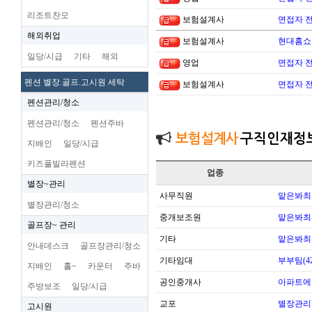
리조트찬모
보험설계사
면접자 
해외취업
보험설계사
현대홈쇼
일당/시급
기타
해외
영업
면접자 
펜션 별장.골프.고시원 세탁
보험설계사
면접자 
펜션관리/청소
펜션관리/청소
펜션주바
보험설계사
구직인재정
지배인
일당/시급
키즈풀빌라펜션
업종
별장~관리
사무직원
맡은봐최
별장관리/청소
중개보조원
맡은봐최
골프장~ 관리
기타
맡은봐최
안내데스크
골프장관리/청소
기타임대
부부팀(42
지배인
홀~
카운터
주바
공인중개사
아파트에
주방보조
일당/시급
교포
별장관리
고시원