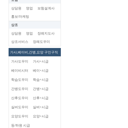
상담원
영업
보험설계사
홍보/마케팅
상조
상담원
영업
장례지도사
상조서비스
장례도우미
가사,베이비,간병,요양 구인구직
가사도우미
가사+시급
베이비시터
베이+시급
학습도우미
학습+시급
간병도우미
간병+시급
산후도우미
산후+시급
실버도우미
실버+시급
요양도우미
요양+시급
등/하원 시급