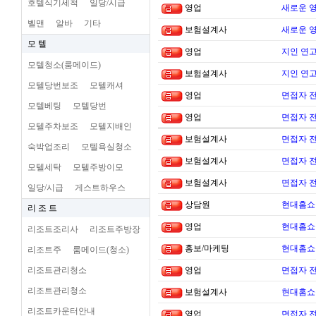
호텔식기세척
일당/시급
영업
새로운 
벨맨
알바
기타
보험설계사
새로운 
모 텔
영업
지인 연고
모텔청소(룸메이드)
보험설계사
지인 연고
모텔당번보조
모텔캐셔
영업
면접자 
모텔베팅
모텔당번
영업
면접자 
모텔주차보조
모텔지배인
보험설계사
면접자 
숙박업조리
모텔욕실청소
보험설계사
면접자 
모텔세탁
모텔주방이모
보험설계사
면접자 
일당/시급
게스트하우스
상담원
현대홈쇼
리 조 트
영업
현대홈쇼
리조트조리사
리조트주방장
홍보/마케팅
현대홈쇼
리조트주
룸메이드(청소)
리조트관리청소
영업
면접자 
리조트관리청소
보험설계사
현대홈쇼
리조트카운터안내
영업
면접자 