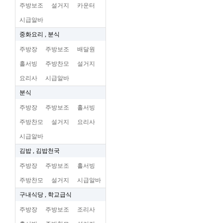
주방보조
설거지
카운터
시급알바
중화요리 , 분식
주방장
주방보조
배달원
홀서빙
주방찬모
설거지
요리사
시급알바
분식
주방장
주방보조
홀서빙
주방찬모
설거지
요리사
시급알바
김밥 , 김밥천국
주방장
주방보조
홀서빙
주방찬모
설거지
시급알바
구내식당 , 학교급식
주방장
주방보조
조리사