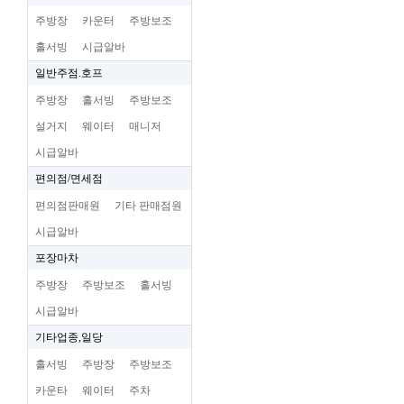
주방장
카운터
주방보조
홀서빙
시급알바
일반주점.호프
주방장
홀서빙
주방보조
설거지
웨이터
매니저
시급알바
편의점/면세점
편의점판매원
기타 판매점원
시급알바
포장마차
주방장
주방보조
홀서빙
시급알바
기타업종,일당
홀서빙
주방장
주방보조
카운타
웨이터
주차