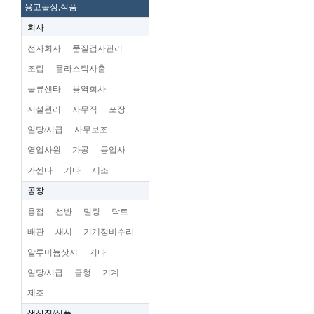
용고물상,식품
회사
전자회사
품질검사관리
조립
플라스틱사출
물류센타
용역회사
시설관리
사무직
포장
일당/시급
사무보조
영업사원
가공
공업사
카센타
기타
제조
공장
용접
선반
밀링
닥트
배관
새시
기계정비수리
알루미늄삿시
기타
일당/시급
금형
기계
제조
생산직/식품