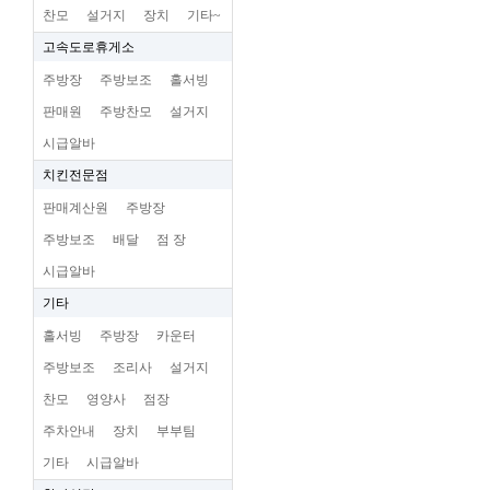
찬모
설거지
장치
기타~
고속도로휴게소
주방장
주방보조
홀서빙
판매원
주방찬모
설거지
시급알바
치킨전문점
판매계산원
주방장
주방보조
배달
점 장
시급알바
기타
홀서빙
주방장
카운터
주방보조
조리사
설거지
찬모
영양사
점장
주차안내
장치
부부팀
기타
시급알바