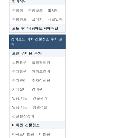
함바식당
주방장
주방보조
홀서빙
주방찬모
설거지
시급알바
오토바이/식당배달/택배배달
경비보안.미화.건물청소.주차.설
비
보안. 경비원. 주차
보안요원
빌딩경비원
주차요원
아파트경비
주차관리
주차정산원
기계설비
경비원
일당/시급
건물관리
일당/시급
청원경찰
건설현장경비
미화원. 건물청소
아파트미화원
미화원