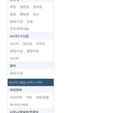
목장
양돈장
양계장
농장
꽃농장
농사
일당/시급
조경
무우 배추작업
낚시터,수산업
낚시터
양식장
가두리
일당/시급
굴양식장
낚시터
알바
일당/시급
마사지, 매장.사우나,기타
매장판매
슈퍼마켓
마트
판매/점원
퀵서비스택배
사우나/찜질방/한증막