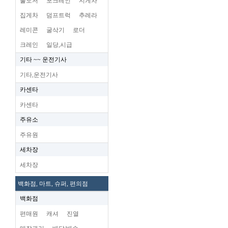
불도저
포크레인
지게차
집게차
덤프트럭
추레라
레미콘
굴삭기
로더
크레인
일당,시급
기타 ~~ 운전기사
기타,운전기사
카센타
카센타
주유소
주유원
세차장
세차장
백화점, 마트, 슈퍼, 편의점
백화점
편매원
캐셔
진열