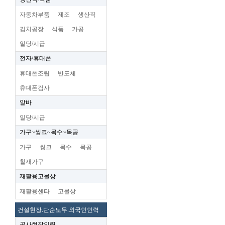
자동차부품
제조
생산직
김치공장
식품
가공
일당/시급
전자/휴대폰
휴대폰조립
반도체
휴대폰검사
알바
일당/시급
가구~씽크~목수~목공
가구
씽크
목수
목공
철재가구
재활용고물상
재활용센타
고물상
건설현장.단순노무.외국인인력
공사현장인력