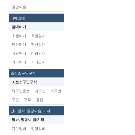
일당파출
매매임대
임대매매
호텔매매
호텔임대
펜션매매
펜션임대
식당매매
식당임대
기타매매
기타임대
조선소구인구직
조선소구인구직
외국인용접
내국인
외국인
구인
구직
용접
단기알바. 일당파출, 기타
알바: 일당/시급/기타
단기알바
일당알바