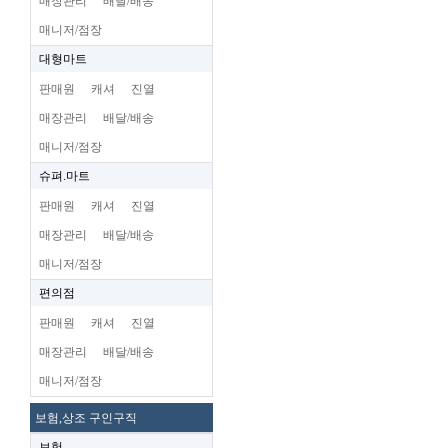
매장관리
배달/배송
매니저/점장
대형마트
판매원
캐셔
진열
매장관리
배달/배송
매니저/점장
슈펴.마트
판매원
캐셔
진열
매장관리
배달/배송
매니저/점장
편의점
판매원
캐셔
진열
매장관리
배달/배송
매니저/점장
보험,상조 구인구직
보험