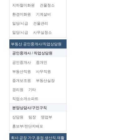
지하철미화원
건물청소
환경미화원
기계설비
일당/시급
건물관리
일당/시급
사무실청소
부동산 공인중개사/직업상담원
공인중개사 / 직업상담원
공인중개사
중개인
부동산직원
사무직원
중개보조원
부동산실장
경리원
기타
직업소개소파트
분양상담사/구인구직
상담원
팀장
영업부
홍보부/전단지배포
회사.공장.가구,용접.생산직.재활