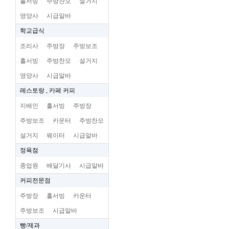
홀서빙
주방찬모
설거지
영양사
시급알바
학교급식
조리사
주방장
주방보조
홀서빙
주방찬모
설거지
영양사
시급알바
레스토랑 , 카페 커피
지배인
홀서빙
주방장
주방보조
카운터
주방찬모
설거지
웨이터
시급알바
정육점
종업원
배달기사
시급알바
커피전문점
주방장
홀서빙
카운터
주방보조
시급알바
빵/제과