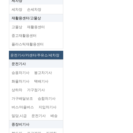
세차장
세차장
손세차장
재활용센터/고물상
고물상
재활용센터
중고재활용센터
플라스틱재활용센터
운전기사/카센타/주유소/세차장
운전기사
승용차기사
봉고차기사
화물차기사
택배기사
상하차
가구점기사
가구배달보조
승합차기사
버스/마을버스
지입차기사
일당,시급
운전기사
배송
중장비기사