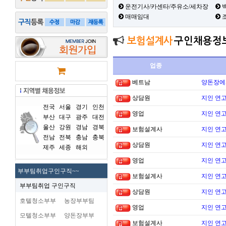
운전기사/카센타/주유소/세차장
백
매매임대
보험설계사
구인채용정
업종
베트남
양돈장에
상담원
지인 연고
전국
서울
경기
인천
영업
지인 연고
부산
대구
광주
대전
울산
강원
경남
경북
보험설계사
지인 연고
전남
전북
충남
충북
상담원
지인 연고
제주
세종
해외
영업
지인 연고
부부팀취업구인구직~~
보험설계사
지인 연고
부부팀취업 구인구직
상담원
지인 연고
호텔청소부부
농장부부팀
영업
지인 연고
모텔청소부부
양돈장부부
보험설계사
지인 연고