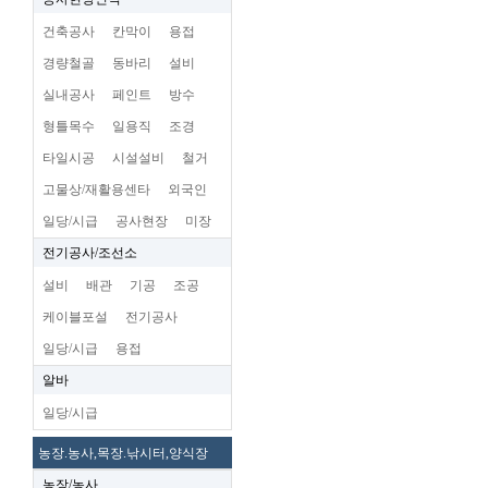
건축공사
칸막이
용접
경량철골
동바리
설비
실내공사
페인트
방수
형틀목수
일용직
조경
타일시공
시설설비
철거
고물상/재활용센타
외국인
일당/시급
공사현장
미장
전기공사/조선소
설비
배관
기공
조공
케이블포설
전기공사
일당/시급
용접
알바
일당/시급
농장.농사,목장.낚시터,양식장
농장/농사