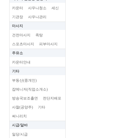
카운터
사우나청소
세신
기관장
사우나관리
마사지
건전마사지
족탕
스포츠마사지
피부마사지
주유소
카운터안내
기타
부동산(중개인)
잡메니저(직업소개소)
방송국보조출연
전단지배포
사찰(공양주)
기타
써니리치
시급/알바
일당/시급