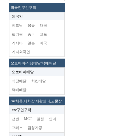
외국인구인구직
외국인
베트남
몽골
태국
필리핀
중국
교포
러시아
일본
미국
기타외국인
오토바이/식당배달/택배배달
오토바이배달
식당배달
치킨배달
택배배달
cnc체용,세차장,재활센터,고물상
cnc구인구직
MCT
선반
밀링
연마
프레스
금형가공