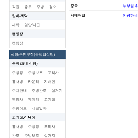
중국
부부팀 
직원
총무
주방
청소
택배배달
안녕하세
알바/세탁
세탁
일당/시급
캠핑장
캠핑장
식당/구인구직(숙박업식당)
숙박업(내 식당)
주방장
주방보조
조리사
홀서빙
카운터
지배인
주차안내
주방찬모
설거지
영양사
웨이터
고기집
주방이모
시급알바
고기집,정육점
홀서빙
주방장
조리사
찬모
주방보조
설거지