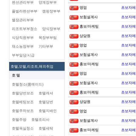
펜션관리부부
양계장부부
영업
초보자에
플빌라펜션부부
캠핑장부부
보험설계사
초보자에
별장관리부부
홍보/마케팅
초보자에
리조트부부청소
양식장부부
상담원
초보자에
식당직원부부
목장부부팀
영업
초보자에
채소농장부부
기타부부
보험설계사
초보자에
부부일당/시급
홍보/마케팅
초보자에
호텔,모텔,리조트,해외취업
영업
초보자에
호 텔
보험설계사
초보자에
호텔청소(룸메이드)
홍보/마케팅
초보자에
호텔당번보조
호텔캐셔
상담원
초보자에
호텔베팅보조
호텔당번
호텔주차보조
호텔지배인
영업
초보자에
호텔주방
호텔조리사
보험설계사
초보자에
호텔욕실청소
호텔세탁
홍보/마케팅
초보자에