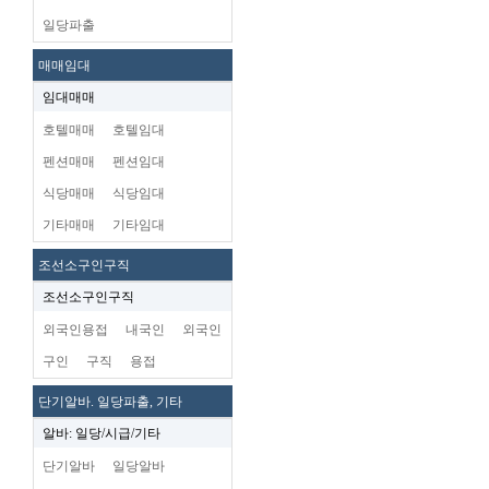
일당파출
매매임대
임대매매
호텔매매
호텔임대
펜션매매
펜션임대
식당매매
식당임대
기타매매
기타임대
조선소구인구직
조선소구인구직
외국인용접
내국인
외국인
구인
구직
용접
단기알바. 일당파출, 기타
알바: 일당/시급/기타
단기알바
일당알바