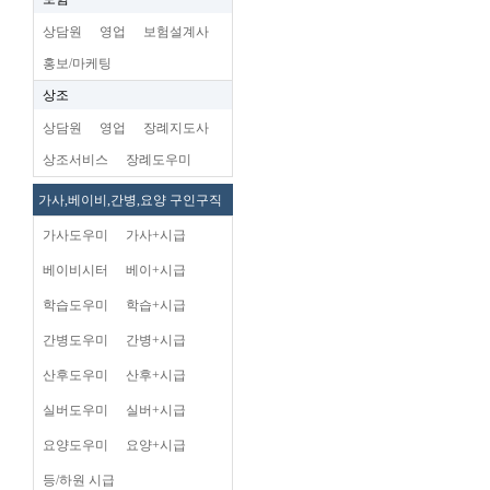
상담원
영업
보험설계사
홍보/마케팅
상조
상담원
영업
장례지도사
상조서비스
장례도우미
가사,베이비,간병,요양 구인구직
가사도우미
가사+시급
베이비시터
베이+시급
학습도우미
학습+시급
간병도우미
간병+시급
산후도우미
산후+시급
실버도우미
실버+시급
요양도우미
요양+시급
등/하원 시급