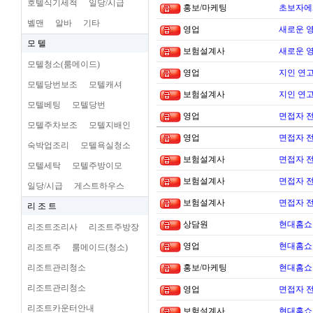
호텔식기세척
일당/시급
홍보/마케팅
초보자에
벨맨
알바
기타
영업
새로운 
모 텔
보험설계사
새로운 
모텔청소(룸메이드)
영업
지인 연고
모텔당번보조
모텔캐셔
보험설계사
지인 연고
모텔베팅
모텔당번
영업
면접자 
모텔주차보조
모텔지배인
영업
면접자 
숙박업조리
모텔욕실청소
보험설계사
면접자 
모텔세탁
모텔주방이모
보험설계사
면접자 
일당/시급
게스트하우스
보험설계사
면접자 
리 조 트
상담원
현대홈쇼
리조트조리사
리조트주방장
영업
현대홈쇼
리조트주
룸메이드(청소)
리조트관리청소
홍보/마케팅
현대홈쇼
리조트관리청소
영업
면접자 
리조트카운터안내
보험설계사
현대홈쇼