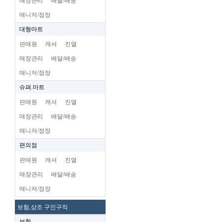
매장관리
배달/배송
매니저/점장
대형마트
판매원
캐셔
진열
매장관리
배달/배송
매니저/점장
슈펴.마트
판매원
캐셔
진열
매장관리
배달/배송
매니저/점장
편의점
판매원
캐셔
진열
매장관리
배달/배송
매니저/점장
보험,상조 구인구직
보험