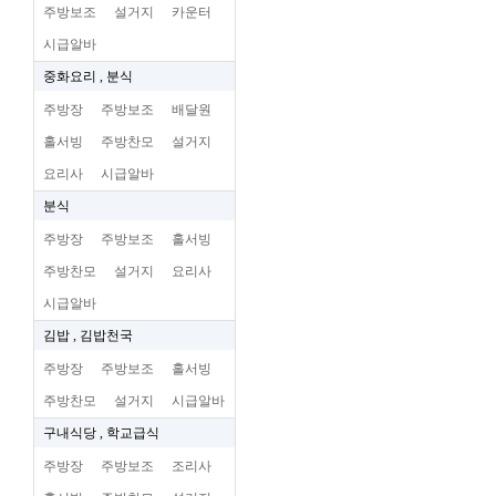
주방보조
설거지
카운터
시급알바
중화요리 , 분식
주방장
주방보조
배달원
홀서빙
주방찬모
설거지
요리사
시급알바
분식
주방장
주방보조
홀서빙
주방찬모
설거지
요리사
시급알바
김밥 , 김밥천국
주방장
주방보조
홀서빙
주방찬모
설거지
시급알바
구내식당 , 학교급식
주방장
주방보조
조리사