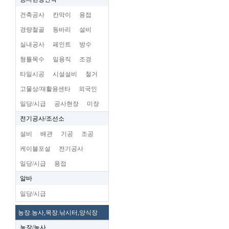
건축공사
칸막이
용접
경량철골
동바리
설비
실내공사
페인트
방수
형틀목수
일용직
조경
타일시공
시설설비
철거
고물상/재활용센타
외국인
일당/시급
공사현장
미장
전기공사/조선소
설비
배관
기공
조공
케이블포설
전기공사
일당/시급
용접
알바
일당/시급
농장.농사,목장.낚시터,양식장
농장/농사