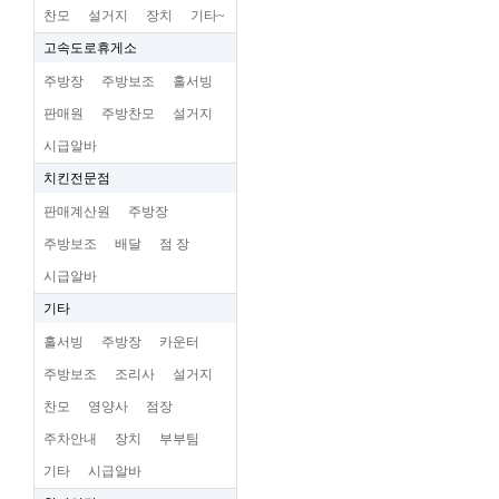
찬모
설거지
장치
기타~
고속도로휴게소
주방장
주방보조
홀서빙
판매원
주방찬모
설거지
시급알바
치킨전문점
판매계산원
주방장
주방보조
배달
점 장
시급알바
기타
홀서빙
주방장
카운터
주방보조
조리사
설거지
찬모
영양사
점장
주차안내
장치
부부팀
기타
시급알바