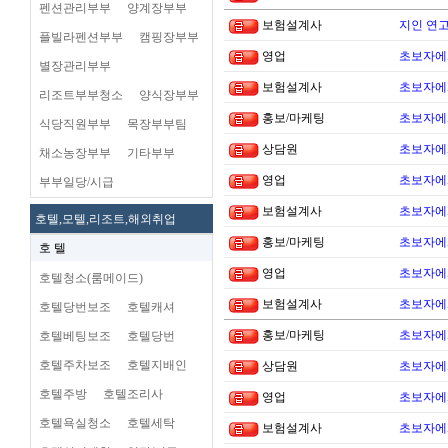
펜션관리부부
양계장부부
보험설계사
지인 연고
플빌라펜션부부
캠핑장부부
영업
초보자에
별장관리부부
보험설계사
초보자에
리조트부부청소
양식장부부
홍보/마케팅
초보자에
식당직원부부
목장부부팀
상담원
초보자에
채소농장부부
기타부부
영업
초보자에
부부일당/시급
보험설계사
초보자에
호텔,모텔,리조트,해외취업
홍보/마케팅
초보자에
호 텔
영업
초보자에
호텔청소(룸메이드)
보험설계사
초보자에
호텔당번보조
호텔캐셔
홍보/마케팅
초보자에
호텔베팅보조
호텔당번
호텔주차보조
호텔지배인
상담원
초보자에
호텔주방
호텔조리사
영업
초보자에
호텔욕실청소
호텔세탁
보험설계사
초보자에