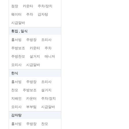
점장
카운타
주차/장치
웨이터
주차
감자탕
시급알바
횟집 , 일식
홀서빙
주방장
조리사
주방보조
카운터
주차
주방찬모
설거지
매니저
요리사
시급알바
한식
홀서빙
주방장
조리사
찬모
주방보조
설거지
지배인
카운터
주차/장치
요리사
부부팀
시급알바
감자탕
홀서빙
주방장
찬모