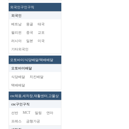
외국인구인구직
외국인
베트남
몽골
태국
필리핀
중국
교포
러시아
일본
미국
기타외국인
오토바이/식당배달/택배배달
오토바이배달
식당배달
치킨배달
택배배달
cnc체용,세차장,재활센터,고물상
cnc구인구직
MCT
선반
밀링
연마
프레스
금형가공