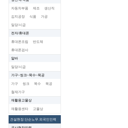
자동차부품
제조
생산직
김치공장
식품
가공
일당/시급
전자/휴대폰
휴대폰조립
반도체
휴대폰검사
알바
일당/시급
가구~씽크~목수~목공
가구
씽크
목수
목공
철재가구
재활용고물상
재활용센타
고물상
건설현장.단순노무.외국인인력
공사현장인력