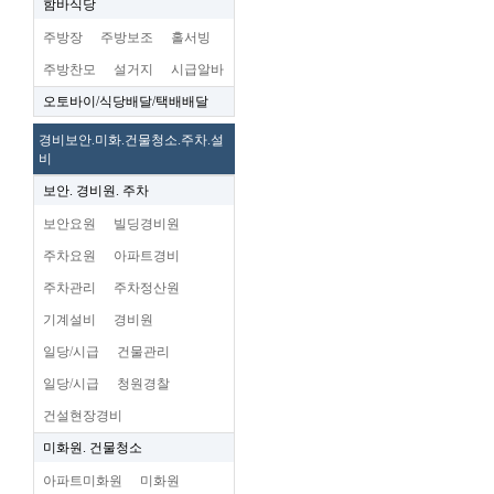
함바식당
주방장
주방보조
홀서빙
주방찬모
설거지
시급알바
오토바이/식당배달/택배배달
경비보안.미화.건물청소.주차.설
비
보안. 경비원. 주차
보안요원
빌딩경비원
주차요원
아파트경비
주차관리
주차정산원
기계설비
경비원
일당/시급
건물관리
일당/시급
청원경찰
건설현장경비
미화원. 건물청소
아파트미화원
미화원