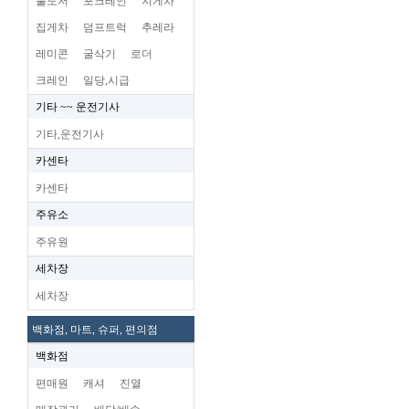
불도저
포크레인
지게차
집게차
덤프트럭
추레라
레미콘
굴삭기
로더
크레인
일당,시급
기타 ~~ 운전기사
기타,운전기사
카센타
카센타
주유소
주유원
세차장
세차장
백화점, 마트, 슈퍼, 편의점
백화점
편매원
캐셔
진열