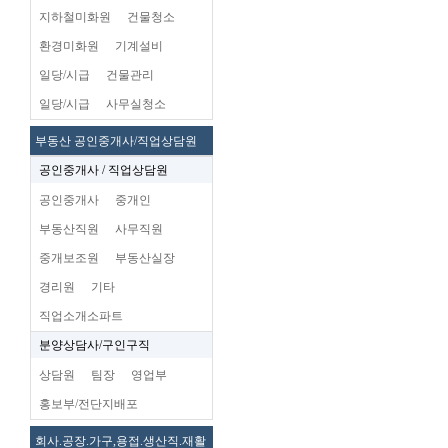
지하철미화원
건물청소
환경미화원
기계설비
일당/시급
건물관리
일당/시급
사무실청소
부동산 공인중개사/직업상담원
공인중개사 / 직업상담원
공인중개사
중개인
부동산직원
사무직원
중개보조원
부동산실장
경리원
기타
직업소개소파트
분양상담사/구인구직
상담원
팀장
영업부
홍보부/전단지배포
회사.공장.가구,용접.생산직.재활