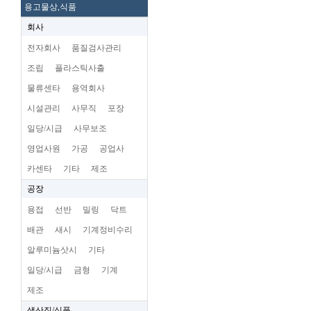
용고물상,식품
회사
전자회사
품질검사관리
조립
플라스틱사출
물류센타
용역회사
시설관리
사무직
포장
일당/시급
사무보조
영업사원
가공
공업사
카센타
기타
제조
공장
용접
선반
밀링
닥트
배관
새시
기계정비수리
알루미늄삿시
기타
일당/시급
금형
기계
제조
생산직/식품