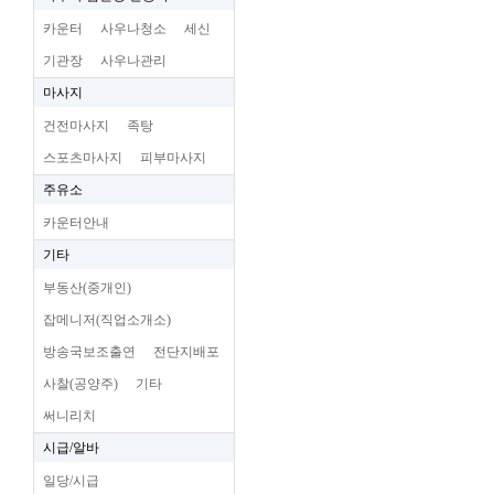
카운터
사우나청소
세신
기관장
사우나관리
마사지
건전마사지
족탕
스포츠마사지
피부마사지
주유소
카운터안내
기타
부동산(중개인)
잡메니저(직업소개소)
방송국보조출연
전단지배포
사찰(공양주)
기타
써니리치
시급/알바
일당/시급