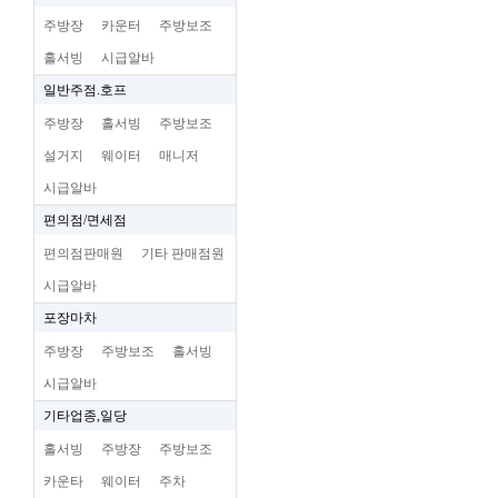
주방장
카운터
주방보조
홀서빙
시급알바
일반주점.호프
주방장
홀서빙
주방보조
설거지
웨이터
매니저
시급알바
편의점/면세점
편의점판매원
기타 판매점원
시급알바
포장마차
주방장
주방보조
홀서빙
시급알바
기타업종,일당
홀서빙
주방장
주방보조
카운타
웨이터
주차