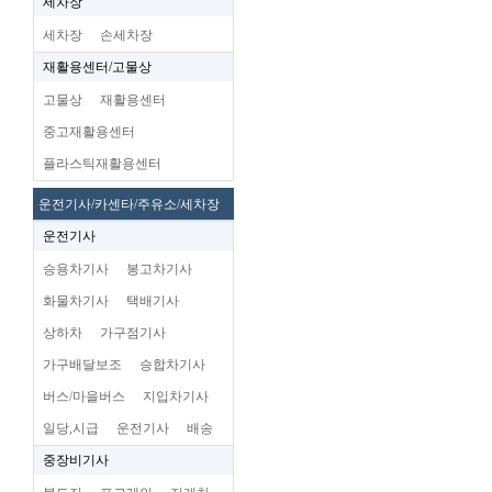
세차장
세차장
손세차장
재활용센터/고물상
고물상
재활용센터
중고재활용센터
플라스틱재활용센터
운전기사/카센타/주유소/세차장
운전기사
승용차기사
봉고차기사
화물차기사
택배기사
상하차
가구점기사
가구배달보조
승합차기사
버스/마을버스
지입차기사
일당,시급
운전기사
배송
중장비기사