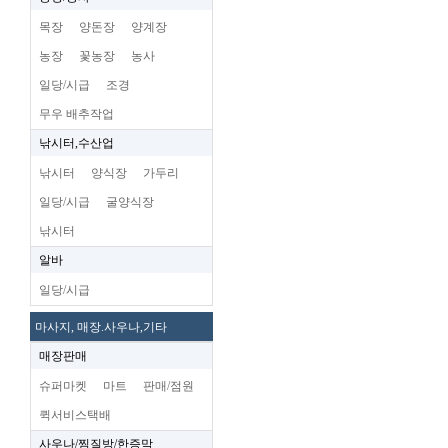
목장
양돈장
양계장
농장
꽃농장
농사
일당/시급
조경
무우 배추작업
낚시터,수산업
낚시터
양식장
가두리
일당/시급
굴양식장
낚시터
알바
일당/시급
마사지, 매장.사우나,기타
매장판매
슈퍼마켓
마트
판매/점원
퀵서비스택배
사우나/찜질방/한증막