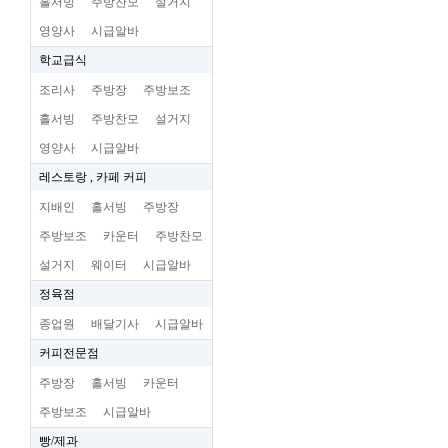
홀서빙
주방찬모
설거지
영양사
시급알바
학교급식
조리사
주방장
주방보조
홀서빙
주방찬모
설거지
영양사
시급알바
레스토랑 , 카페 커피
지배인
홀서빙
주방장
주방보조
카운터
주방찬모
설거지
웨이터
시급알바
정육점
종업원
배달기사
시급알바
커피전문점
주방장
홀서빙
카운터
주방보조
시급알바
빵/제과