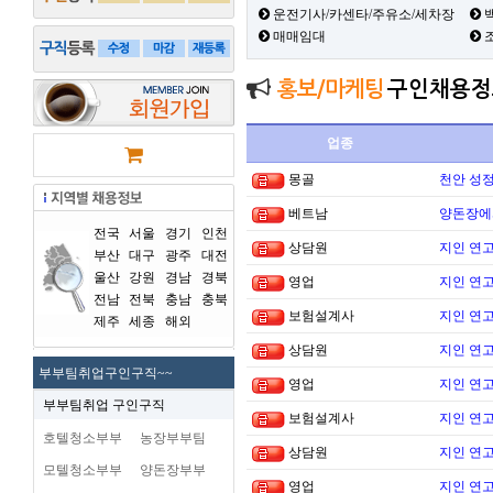
운전기사/카센타/주유소/세차장
백
매매임대
홍보/마케팅
구인채용정
업종
몽골
천안 성
베트남
양돈장에
전국
서울
경기
인천
상담원
지인 연고
부산
대구
광주
대전
울산
강원
경남
경북
영업
지인 연고
전남
전북
충남
충북
보험설계사
지인 연고
제주
세종
해외
상담원
지인 연고
부부팀취업구인구직~~
영업
지인 연고
부부팀취업 구인구직
보험설계사
지인 연고
호텔청소부부
농장부부팀
상담원
지인 연고
모텔청소부부
양돈장부부
영업
지인 연고