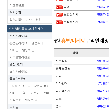
리조트찬모
영업
면접자 
해외취업
보험설계사
면접자 
일당/시급
기타
해외
보험설계사
현대홈쇼
펜션 별장.골프.고시원 세탁
펜션관리/청소
홍보/마케팅
구직인재정
펜션관리/청소
펜션주바
지배인
일당/시급
업종
키즈풀빌라펜션
사무직원
맡은봐최
별장~관리
중개보조원
맡은봐최
별장관리/청소
기타
맡은봐최
골프장~ 관리
기타임대
부부팀(42
안내데스크
골프장관리/청소
공인중개사
아파트에
지배인
홀~
카운터
주바
교포
별장관리
주방보조
일당/시급
중국
부부팀 
고시원