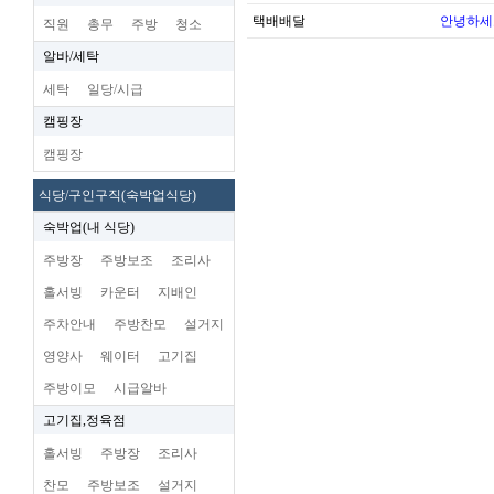
택배배달
안녕하세
직원
총무
주방
청소
알바/세탁
세탁
일당/시급
캠핑장
캠핑장
식당/구인구직(숙박업식당)
숙박업(내 식당)
주방장
주방보조
조리사
홀서빙
카운터
지배인
주차안내
주방찬모
설거지
영양사
웨이터
고기집
주방이모
시급알바
고기집,정육점
홀서빙
주방장
조리사
찬모
주방보조
설거지