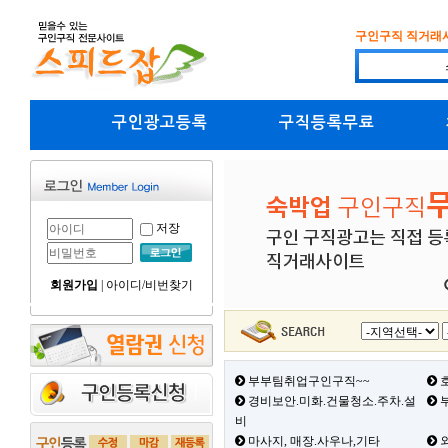
구인구직 직거래
구인광고등록
구직등록무료
저장
회원가입
|
아이디/비번찾기
부부팀취업구인구직~~
호
경비보안.미화.건물청소.주차.설
부
비
마사지, 매장.사우나,기타