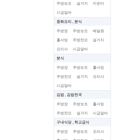
주방보조
설거지
카운터
시급알바
중화요리 , 분식
주방장
주방보조
배달원
홀서빙
주방찬모
설거지
요리사
시급알바
분식
주방장
주방보조
홀서빙
주방찬모
설거지
요리사
시급알바
김밥 , 김밥천국
주방장
주방보조
홀서빙
주방찬모
설거지
시급알바
구내식당 , 학교급식
주방장
주방보조
조리사