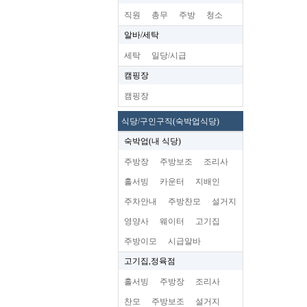
직원
총무
주방
청소
알바/세탁
세탁
일당/시급
캠핑장
캠핑장
식당/구인구직(숙박업식당)
숙박업(내 식당)
주방장
주방보조
조리사
홀서빙
카운터
지배인
주차안내
주방찬모
설거지
영양사
웨이터
고기집
주방이모
시급알바
고기집,정육점
홀서빙
주방장
조리사
찬모
주방보조
설거지