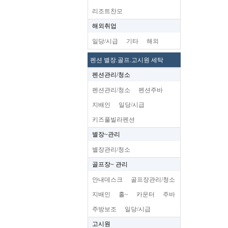
리조트찬모
해외취업
일당/시급
기타
해외
펜션 별장.골프.고시원 세탁
펜션관리/청소
펜션관리/청소
펜션주바
지배인
일당/시급
키즈풀빌라펜션
별장~관리
별장관리/청소
골프장~ 관리
안내데스크
골프장관리/청소
지배인
홀~
카운터
주바
주방보조
일당/시급
고시원