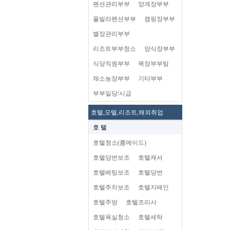
펜션관리부부
양계장부부
플빌라펜션부부
캠핑장부부
별장관리부부
리조트부부청소
양식장부부
식당직원부부
목장부부팀
채소농장부부
기타부부
부부일당/시급
호텔,모텔,리조트,해외취업
호 텔
호텔청소(룸메이드)
호텔당번보조
호텔캐셔
호텔베팅보조
호텔당번
호텔주차보조
호텔지배인
호텔주방
호텔조리사
호텔욕실청소
호텔세탁