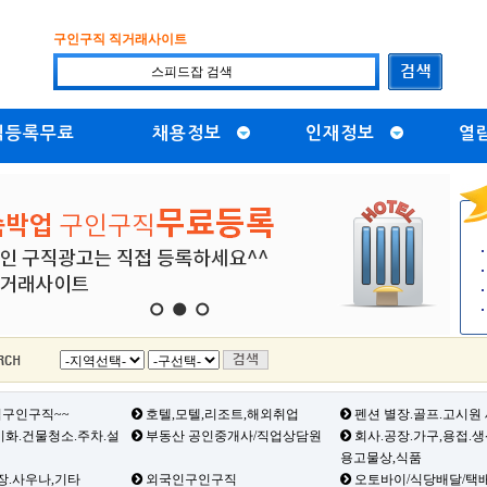
구인구직 직거래사이트
직등록무료
채용정보
인재정보
열
1
2
3
구인구직~~
호텔,모텔,리조트,해외취업
펜션 별장.골프.고시원
화.건물청소.주차.설
부동산 공인중개사/직업상담원
회사.공장.가구,용접.
용고물상,식품
장.사우나,기타
외국인구인구직
오토바이/식당배달/택