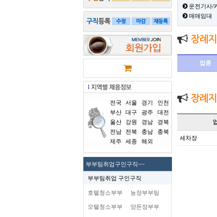
운전기사/
매매임대
장례지
업종
장례지
전국
서울
경기
인천
부산
대구
광주
대전
울산
강원
경남
경북
전남
전북
충남
충북
세차장
제주
세종
해외
부부팀취업구인구직~~
부부팀취업 구인구직
호텔청소부부
농장부부팀
모텔청소부부
양돈장부부