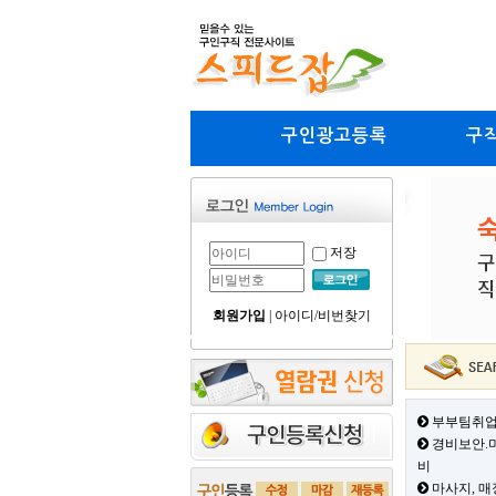
구인광고등록
구
저장
회원가입
|
아이디/비번찾기
부부팀취업
경비보안.미
비
마사지, 매