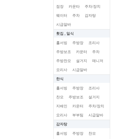
점장
카운타
주차/장치
웨이터
주차
감자탕
시급알바
횟집 , 일식
홀서빙
주방장
조리사
주방보조
카운터
주차
주방찬모
설거지
매니저
요리사
시급알바
한식
홀서빙
주방장
조리사
찬모
주방보조
설거지
지배인
카운터
주차/장치
요리사
부부팀
시급알바
감자탕
홀서빙
주방장
찬모