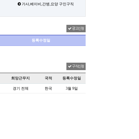
가사,베이비,간병,요양 구인구직
광고신청
등록수정일
구직신청
희망근무지
국적
등록수정일
경기 전체
한국
3월 9일