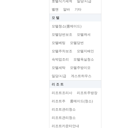
호텔식기세척
일당/시급
벨맨
알바
기타
모 텔
모텔청소(룸메이드)
모텔당번보조
모텔캐셔
모텔베팅
모텔당번
모텔주차보조
모텔지배인
숙박업조리
모텔욕실청소
모텔세탁
모텔주방이모
일당/시급
게스트하우스
리 조 트
리조트조리사
리조트주방장
리조트주
룸메이드(청소)
리조트관리청소
리조트관리청소
리조트카운터안내