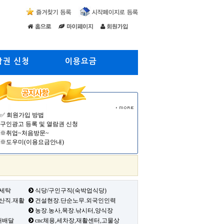
람권 신청
이용요금
✅ 회원가입 방법
구인광고 등록 및 열람권 신청
※취업~처음방문~
※도우미(이용요금안내)
 세탁
식당/구인구직(숙박업식당)
생산직.재활
건설현장.단순노무.외국인인력
농장.농사,목장.낚시터,양식장
배배달
cnc체용,세차장,재활센터,고물상