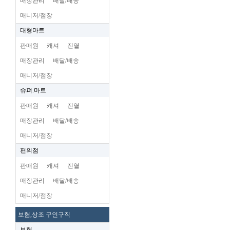
매장관리
배달/배송
매니저/점장
대형마트
판매원
캐셔
진열
매장관리
배달/배송
매니저/점장
슈펴.마트
판매원
캐셔
진열
매장관리
배달/배송
매니저/점장
편의점
판매원
캐셔
진열
매장관리
배달/배송
매니저/점장
보험,상조 구인구직
보험