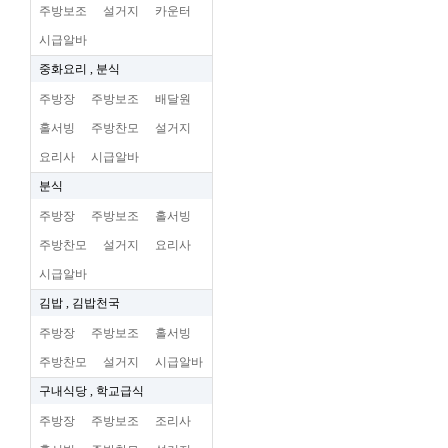
주방보조
설거지
카운터
시급알바
중화요리 , 분식
주방장
주방보조
배달원
홀서빙
주방찬모
설거지
요리사
시급알바
분식
주방장
주방보조
홀서빙
주방찬모
설거지
요리사
시급알바
김밥 , 김밥천국
주방장
주방보조
홀서빙
주방찬모
설거지
시급알바
구내식당 , 학교급식
주방장
주방보조
조리사