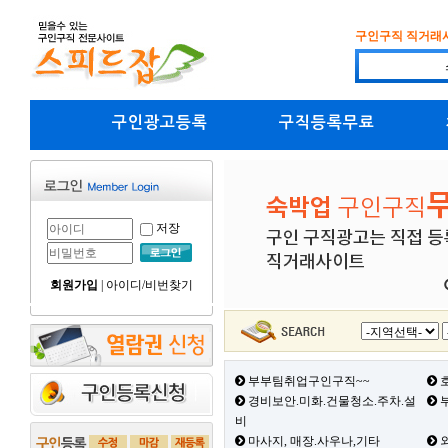
구인구직 직거래
구인광고등록
구직등록무료
저장
회원가입
|
아이디/비번찾기
부부팀취업구인구직~~
호
경비보안.미화.건물청소.주차.설
부
비
마사지, 매장.사우나,기타