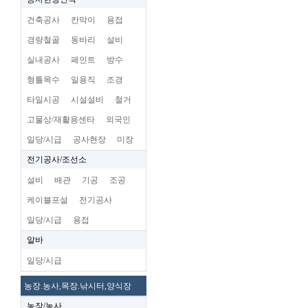
건축공사
칸막이
용접
경량철골
동바리
설비
실내공사
페인트
방수
형틀목수
일용직
조경
타일시공
시설설비
철거
고물상/재활용센타
외국인
일당/시급
공사현장
미장
전기공사/조선소
설비
배관
기공
조공
케이블포설
전기공사
일당/시급
용접
알바
일당/시급
농장.농사,목장.낚시터,양식장
농장/농사