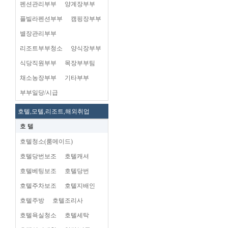
펜션관리부부
양계장부부
플빌라펜션부부
캠핑장부부
별장관리부부
리조트부부청소
양식장부부
식당직원부부
목장부부팀
채소농장부부
기타부부
부부일당/시급
호텔,모텔,리조트,해외취업
호 텔
호텔청소(룸메이드)
호텔당번보조
호텔캐셔
호텔베팅보조
호텔당번
호텔주차보조
호텔지배인
호텔주방
호텔조리사
호텔욕실청소
호텔세탁