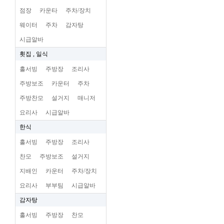
점장
카운타
주차/장치
웨이터
주차
감자탕
시급알바
횟집 , 일식
홀서빙
주방장
조리사
주방보조
카운터
주차
주방찬모
설거지
매니저
요리사
시급알바
한식
홀서빙
주방장
조리사
찬모
주방보조
설거지
지배인
카운터
주차/장치
요리사
부부팀
시급알바
감자탕
홀서빙
주방장
찬모