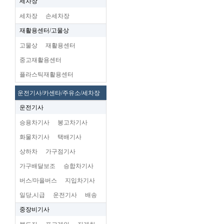
세차장
세차장
손세차장
재활용센터/고물상
고물상
재활용센터
중고재활용센터
플라스틱재활용센터
운전기사/카센타/주유소/세차장
운전기사
승용차기사
봉고차기사
화물차기사
택배기사
상하차
가구점기사
가구배달보조
승합차기사
버스/마을버스
지입차기사
일당,시급
운전기사
배송
중장비기사