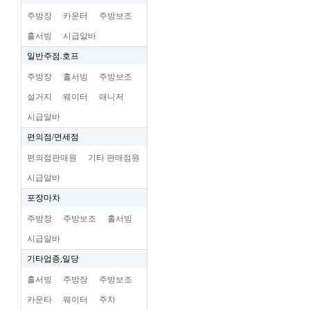
주방장
카운터
주방보조
홀서빙
시급알바
일반주점.호프
주방장
홀서빙
주방보조
설거지
웨이터
매니저
시급알바
편의점/면세점
편의점판매원
기타 판매점원
시급알바
포장마차
주방장
주방보조
홀서빙
시급알바
기타업종,일당
홀서빙
주방장
주방보조
카운타
웨이터
주차