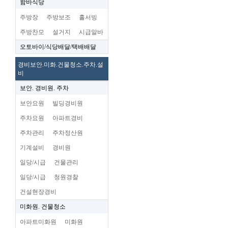
함바식당
주방장
주방보조
홀서빙
주방찬모
설거지
시급알바
오토바이/식당배달/택배배달
경비보안.미화.건물청소.주차.설
비
보안. 경비원. 주차
보안요원
빌딩경비원
주차요원
아파트경비
주차관리
주차정산원
기계설비
경비원
일당/시급
건물관리
일당/시급
청원경찰
건설현장경비
미화원. 건물청소
아파트미화원
미화원