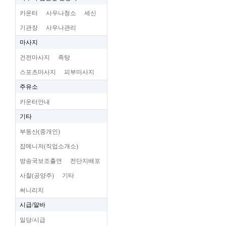
카운터
사우나청소
세신
기관장
사우나관리
마사지
건전마사지
족탕
스포츠마사지
피부마사지
주유소
카운터안내
기타
부동산(중개인)
잡메니저(직업소개소)
방송국보조출연
전단지배포
사찰(공양주)
기타
써니리치
시급/알바
일당/시급