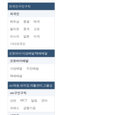
외국인구인구직
외국인
베트남
몽골
태국
필리핀
중국
교포
러시아
일본
미국
기타외국인
오토바이/식당배달/택배배달
오토바이배달
식당배달
치킨배달
택배배달
cnc체용,세차장,재활센터,고물상
cnc구인구직
MCT
선반
밀링
연마
프레스
금형가공