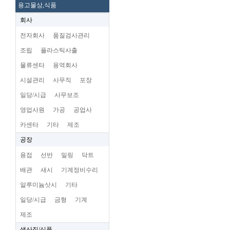
용고물상,식품
회사
전자회사
품질검사관리
조립
플라스틱사출
물류센타
용역회사
시설관리
사무직
포장
일당/시급
사무보조
영업사원
가공
공업사
카센타
기타
제조
공장
용접
선반
밀링
닥트
배관
새시
기계정비수리
알루미늄삿시
기타
일당/시급
금형
기계
제조
생산직/식품