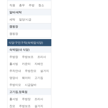
직원
총무
주방
청소
알바/세탁
세탁
일당/시급
캠핑장
캠핑장
식당/구인구직(숙박업식당)
숙박업(내 식당)
주방장
주방보조
조리사
홀서빙
카운터
지배인
주차안내
주방찬모
설거지
영양사
웨이터
고기집
주방이모
시급알바
고기집,정육점
홀서빙
주방장
조리사
찬모
주방보조
설거지