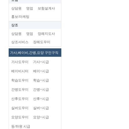
상담원
영업
보험설계사
홍보/마케팅
상조
상담원
영업
장례지도사
상조서비스
장례도우미
가사,베이비,간병,요양 구인구직
가사도우미
가사+시급
베이비시터
베이+시급
학습도우미
학습+시급
간병도우미
간병+시급
산후도우미
산후+시급
실버도우미
실버+시급
요양도우미
요양+시급
등/하원 시급