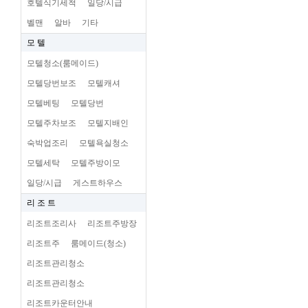
호텔식기세척
일당/시급
벨맨
알바
기타
모 텔
모텔청소(룸메이드)
모텔당번보조
모텔캐셔
모텔베팅
모텔당번
모텔주차보조
모텔지배인
숙박업조리
모텔욕실청소
모텔세탁
모텔주방이모
일당/시급
게스트하우스
리 조 트
리조트조리사
리조트주방장
리조트주
룸메이드(청소)
리조트관리청소
리조트관리청소
리조트카운터안내