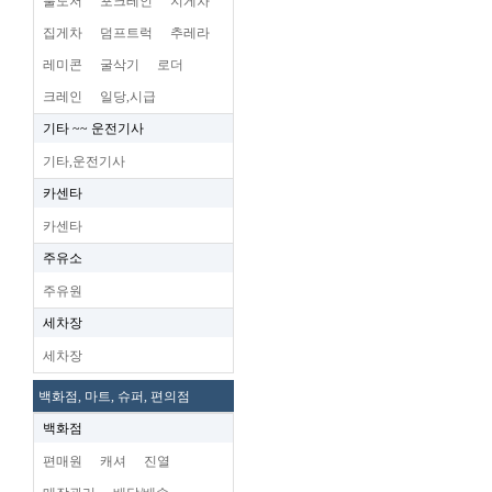
불도저
포크레인
지게차
집게차
덤프트럭
추레라
레미콘
굴삭기
로더
크레인
일당,시급
기타 ~~ 운전기사
기타,운전기사
카센타
카센타
주유소
주유원
세차장
세차장
백화점, 마트, 슈퍼, 편의점
백화점
편매원
캐셔
진열