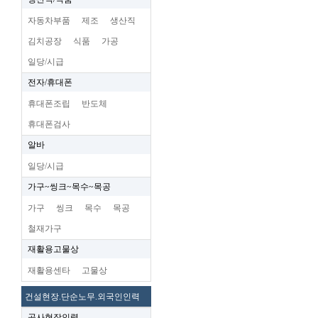
자동차부품
제조
생산직
김치공장
식품
가공
일당/시급
전자/휴대폰
휴대폰조립
반도체
휴대폰검사
알바
일당/시급
가구~씽크~목수~목공
가구
씽크
목수
목공
철재가구
재활용고물상
재활용센타
고물상
건설현장.단순노무.외국인인력
공사현장인력