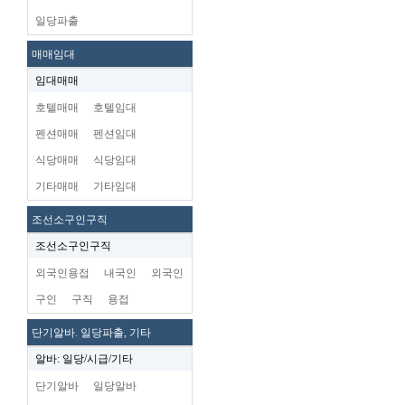
일당파출
매매임대
임대매매
호텔매매
호텔임대
펜션매매
펜션임대
식당매매
식당임대
기타매매
기타임대
조선소구인구직
조선소구인구직
외국인용접
내국인
외국인
구인
구직
용접
단기알바. 일당파출, 기타
알바: 일당/시급/기타
단기알바
일당알바