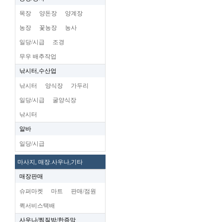
목장
양돈장
양계장
농장
꽃농장
농사
일당/시급
조경
무우 배추작업
낚시터,수산업
낚시터
양식장
가두리
일당/시급
굴양식장
낚시터
알바
일당/시급
마사지, 매장.사우나,기타
매장판매
슈퍼마켓
마트
판매/점원
퀵서비스택배
사우나/찜질방/한증막