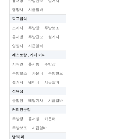
홀서빙
주방찬모
설거지
영양사
시급알바
학교급식
조리사
주방장
주방보조
홀서빙
주방찬모
설거지
영양사
시급알바
레스토랑 , 카페 커피
지배인
홀서빙
주방장
주방보조
카운터
주방찬모
설거지
웨이터
시급알바
정육점
종업원
배달기사
시급알바
커피전문점
주방장
홀서빙
카운터
주방보조
시급알바
빵/제과