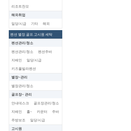
리조트찬모
해외취업
일당/시급
기타
해외
펜션 별장.골프.고시원 세탁
펜션관리/청소
펜션관리/청소
펜션주바
지배인
일당/시급
키즈풀빌라펜션
별장~관리
별장관리/청소
골프장~ 관리
안내데스크
골프장관리/청소
지배인
홀~
카운터
주바
주방보조
일당/시급
고시원