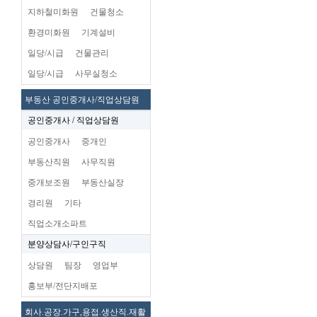
지하철미화원
건물청소
환경미화원
기계설비
일당/시급
건물관리
일당/시급
사무실청소
부동산 공인중개사/직업상담원
공인중개사 / 직업상담원
공인중개사
중개인
부동산직원
사무직원
중개보조원
부동산실장
경리원
기타
직업소개소파트
분양상담사/구인구직
상담원
팀장
영업부
홍보부/전단지배포
회사.공장.가구,용접.생산직.재활