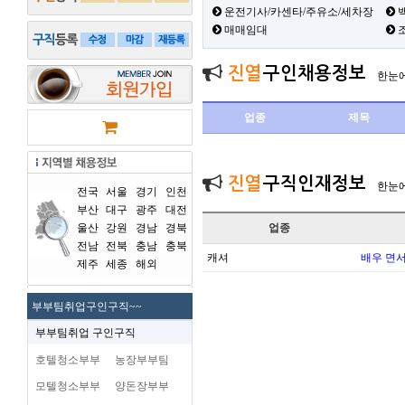
운전기사/카센타/주유소/세차장
백
매매임대
진열
구인채용정보
한눈
업종
제목
진열
구직인재정보
한눈
전국
서울
경기
인천
부산
대구
광주
대전
울산
강원
경남
경북
업종
전남
전북
충남
충북
캐셔
배우 면
제주
세종
해외
부부팀취업구인구직~~
부부팀취업 구인구직
호텔청소부부
농장부부팀
모텔청소부부
양돈장부부