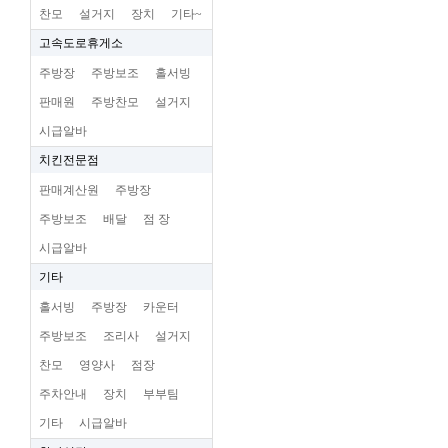
찬모
설거지
장치
기타~
고속도로휴게소
주방장
주방보조
홀서빙
판매원
주방찬모
설거지
시급알바
치킨전문점
판매계산원
주방장
주방보조
배달
점 장
시급알바
기타
홀서빙
주방장
카운터
주방보조
조리사
설거지
찬모
영양사
점장
주차안내
장치
부부팀
기타
시급알바