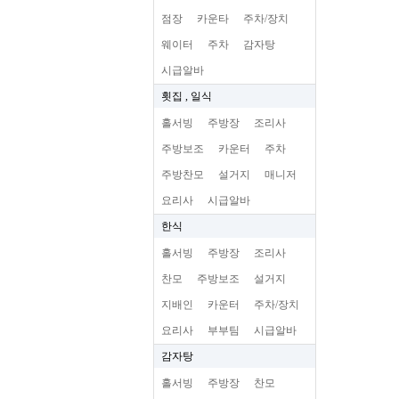
점장
카운타
주차/장치
웨이터
주차
감자탕
시급알바
횟집 , 일식
홀서빙
주방장
조리사
주방보조
카운터
주차
주방찬모
설거지
매니저
요리사
시급알바
한식
홀서빙
주방장
조리사
찬모
주방보조
설거지
지배인
카운터
주차/장치
요리사
부부팀
시급알바
감자탕
홀서빙
주방장
찬모