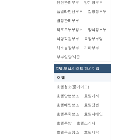
펜션관리부부
양계장부부
플빌라펜션부부
캠핑장부부
별장관리부부
리조트부부청소
양식장부부
식당직원부부
목장부부팀
채소농장부부
기타부부
부부일당/시급
호텔,모텔,리조트,해외취업
호 텔
호텔청소(룸메이드)
호텔당번보조
호텔캐셔
호텔베팅보조
호텔당번
호텔주차보조
호텔지배인
호텔주방
호텔조리사
호텔욕실청소
호텔세탁