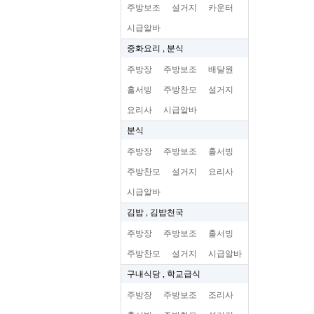
주방보조
설거지
카운터
시급알바
중화요리 , 분식
주방장
주방보조
배달원
홀서빙
주방찬모
설거지
요리사
시급알바
분식
주방장
주방보조
홀서빙
주방찬모
설거지
요리사
시급알바
김밥 , 김밥천국
주방장
주방보조
홀서빙
주방찬모
설거지
시급알바
구내식당 , 학교급식
주방장
주방보조
조리사