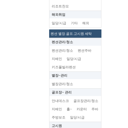
리조트찬모
해외취업
일당/시급
기타
해외
펜션 별장.골프.고시원 세탁
펜션관리/청소
펜션관리/청소
펜션주바
지배인
일당/시급
키즈풀빌라펜션
별장~관리
별장관리/청소
골프장~ 관리
안내데스크
골프장관리/청소
지배인
홀~
카운터
주바
주방보조
일당/시급
고시원