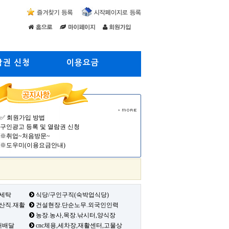
람권 신청
이용요금
✅ 회원가입 방법
구인광고 등록 및 열람권 신청
※취업~처음방문~
※도우미(이용요금안내)
 세탁
식당/구인구직(숙박업식당)
생산직.재활
건설현장.단순노무.외국인인력
농장.농사,목장.낚시터,양식장
배배달
cnc체용,세차장,재활센터,고물상