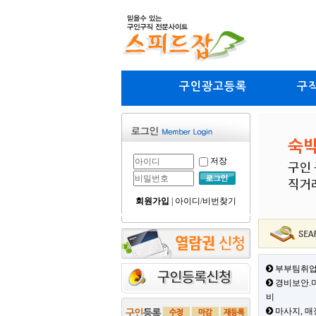
구인광고등록
구
저장
회원가입
|
아이디/비번찾기
부부팀취업
경비보안.미
비
마사지, 매