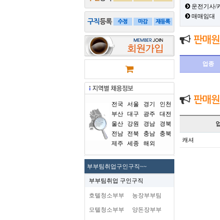
운전기사/
매매임대
판매원
업종
판매원
전국
서울
경기
인천
부산
대구
광주
대전
울산
강원
경남
경북
전남
전북
충남
충북
캐셔
제주
세종
해외
부부팀취업구인구직~~
부부팀취업 구인구직
호텔청소부부
농장부부팀
모텔청소부부
양돈장부부