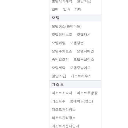
호텔식기세척
일당/시급
벨맨
알바
기타
모 텔
모텔청소(룸메이드)
모텔당번보조
모텔캐셔
모텔베팅
모텔당번
모텔주차보조
모텔지배인
숙박업조리
모텔욕실청소
모텔세탁
모텔주방이모
일당/시급
게스트하우스
리 조 트
리조트조리사
리조트주방장
리조트주
룸메이드(청소)
리조트관리청소
리조트관리청소
리조트카운터안내