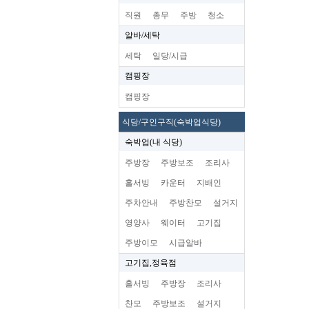
직원
총무
주방
청소
알바/세탁
세탁
일당/시급
캠핑장
캠핑장
식당/구인구직(숙박업식당)
숙박업(내 식당)
주방장
주방보조
조리사
홀서빙
카운터
지배인
주차안내
주방찬모
설거지
영양사
웨이터
고기집
주방이모
시급알바
고기집,정육점
홀서빙
주방장
조리사
찬모
주방보조
설거지