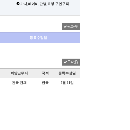
가사,베이비,간병,요양 구인구직
광고신청
등록수정일
구직신청
희망근무지
국적
등록수정일
전국 전체
한국
7월 11일