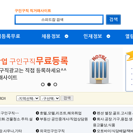
구인구직 직거래사이트
직등록무료
채용정보
인재정보
열
1
2
3
구인구직~~
호텔,모텔,리조트,해외취업
펜션 별장.골프.고시원
화.건물청소.주차.설
부동산 공인중개사/직업상담원
회사.공장.가구,용접.
용고물상,식품
장.사우나,기타
외국인구인구직
오토바이/식당배달/택