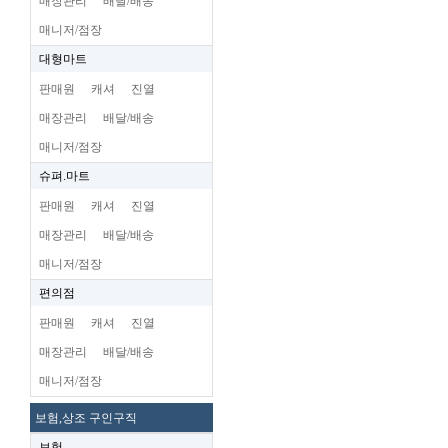
매장관리
배달/배송
매니저/점장
대형마트
판매원
캐셔
진열
매장관리
배달/배송
매니저/점장
슈펴.마트
판매원
캐셔
진열
매장관리
배달/배송
매니저/점장
편의점
판매원
캐셔
진열
매장관리
배달/배송
매니저/점장
보험,상조 구인구직
보험