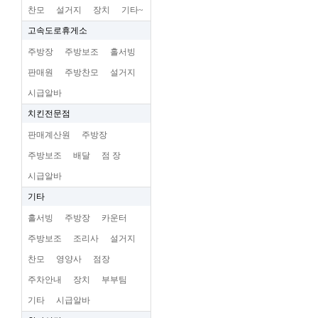
찬모
설거지
장치
기타~
고속도로휴게소
주방장
주방보조
홀서빙
판매원
주방찬모
설거지
시급알바
치킨전문점
판매계산원
주방장
주방보조
배달
점 장
시급알바
기타
홀서빙
주방장
카운터
주방보조
조리사
설거지
찬모
영양사
점장
주차안내
장치
부부팀
기타
시급알바