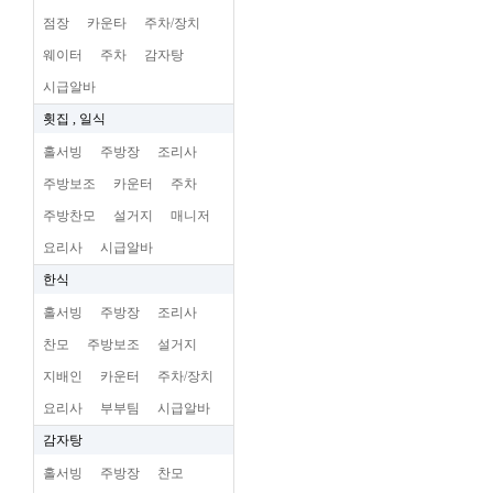
점장
카운타
주차/장치
웨이터
주차
감자탕
시급알바
횟집 , 일식
홀서빙
주방장
조리사
주방보조
카운터
주차
주방찬모
설거지
매니저
요리사
시급알바
한식
홀서빙
주방장
조리사
찬모
주방보조
설거지
지배인
카운터
주차/장치
요리사
부부팀
시급알바
감자탕
홀서빙
주방장
찬모