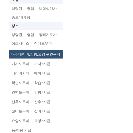
상담원
영업
보험설계사
홍보/마케팅
상조
상담원
영업
장례지도사
상조서비스
장례도우미
가사,베이비,간병,요양 구인구직
가사도우미
가사+시급
베이비시터
베이+시급
학습도우미
학습+시급
간병도우미
간병+시급
산후도우미
산후+시급
실버도우미
실버+시급
요양도우미
요양+시급
등/하원 시급