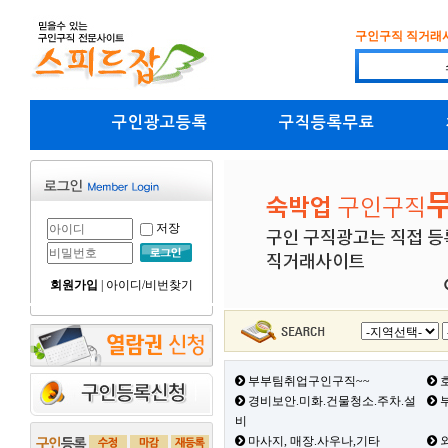
구인구직 직거래
구인광고등록
구직등록무료
저장
회원가입
|
아이디/비번찾기
부부팀취업구인구직~~
호
경비보안.미화.건물청소.주차.설
부
비
마사지, 매장.사우나,기타