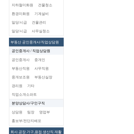
지하철미화원
건물청소
환경미화원
기계설비
일당/시급
건물관리
일당/시급
사무실청소
부동산 공인중개사/직업상담원
공인중개사 / 직업상담원
공인중개사
중개인
부동산직원
사무직원
중개보조원
부동산실장
경리원
기타
직업소개소파트
분양상담사/구인구직
상담원
팀장
영업부
홍보부/전단지배포
회사.공장.가구,용접.생산직.재활