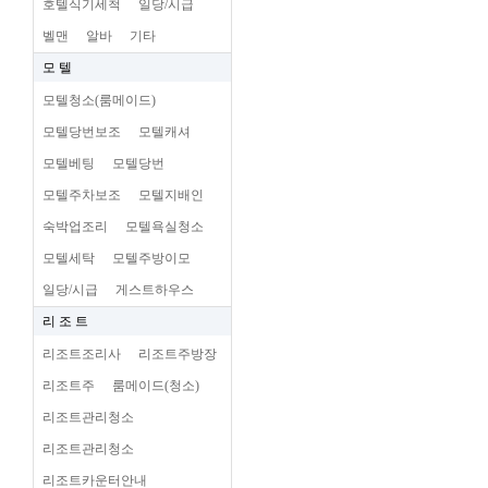
호텔식기세척
일당/시급
벨맨
알바
기타
모 텔
모텔청소(룸메이드)
모텔당번보조
모텔캐셔
모텔베팅
모텔당번
모텔주차보조
모텔지배인
숙박업조리
모텔욕실청소
모텔세탁
모텔주방이모
일당/시급
게스트하우스
리 조 트
리조트조리사
리조트주방장
리조트주
룸메이드(청소)
리조트관리청소
리조트관리청소
리조트카운터안내