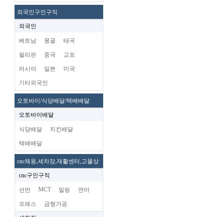
외국인구인구직
외국인
베트남
몽골
태국
필리핀
중국
교포
러시아
일본
미국
기타외국인
오토바이/식당배달/택배배달
오토바이배달
식당배달
치킨배달
택배배달
cnc체용,세차장,재활센터,고물상
cnc구인구직
MCT
선반
밀링
연마
프레스
금형가공