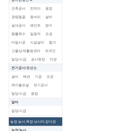
건축공사
칸막이
용접
경량철골
동바리
설비
실내공사
페인트
방수
형틀목수
일용직
조경
타일시공
시설설비
철거
고물상/재활용센타
외국인
일당/시급
공사현장
미장
전기공사/조선소
설비
배관
기공
조공
케이블포설
전기공사
일당/시급
용접
알바
일당/시급
농장.농사,목장.낚시터,양식장
농장/농사