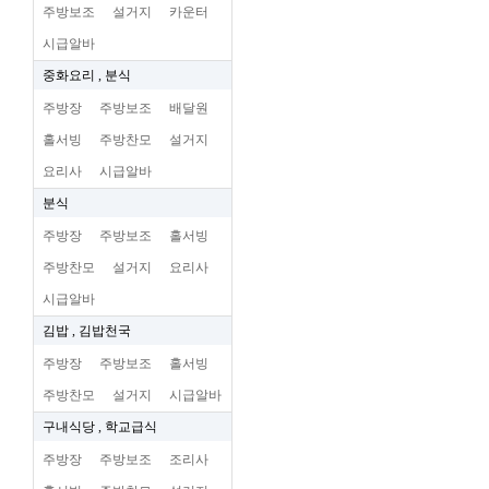
주방보조
설거지
카운터
시급알바
중화요리 , 분식
주방장
주방보조
배달원
홀서빙
주방찬모
설거지
요리사
시급알바
분식
주방장
주방보조
홀서빙
주방찬모
설거지
요리사
시급알바
김밥 , 김밥천국
주방장
주방보조
홀서빙
주방찬모
설거지
시급알바
구내식당 , 학교급식
주방장
주방보조
조리사