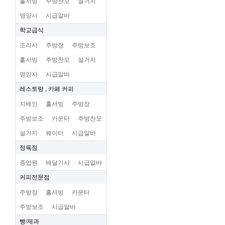
홀서빙
주방찬모
설거지
영양사
시급알바
학교급식
조리사
주방장
주방보조
홀서빙
주방찬모
설거지
영양사
시급알바
레스토랑 , 카페 커피
지배인
홀서빙
주방장
주방보조
카운터
주방찬모
설거지
웨이터
시급알바
정육점
종업원
배달기사
시급알바
커피전문점
주방장
홀서빙
카운터
주방보조
시급알바
빵/제과