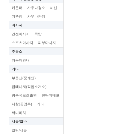
카운터
사우나청소
세신
기관장
사우나관리
마사지
건전마사지
족탕
스포츠마사지
피부마사지
주유소
카운터안내
기타
부동산(중개인)
잡메니저(직업소개소)
방송국보조출연
전단지배포
사찰(공양주)
기타
써니리치
시급/알바
일당/시급