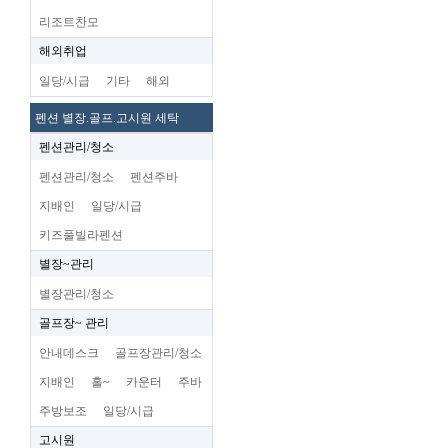
리조트찬모
해외취업
일당/시급
기타
해외
펜션 별장.골프.고시원 세탁
펜션관리/청소
펜션관리/청소
펜션주바
지배인
일당/시급
키즈풀빌라펜션
별장~관리
별장관리/청소
골프장~ 관리
안내데스크
골프장관리/청소
지배인
홀~
카운터
주바
주방보조
일당/시급
고시원