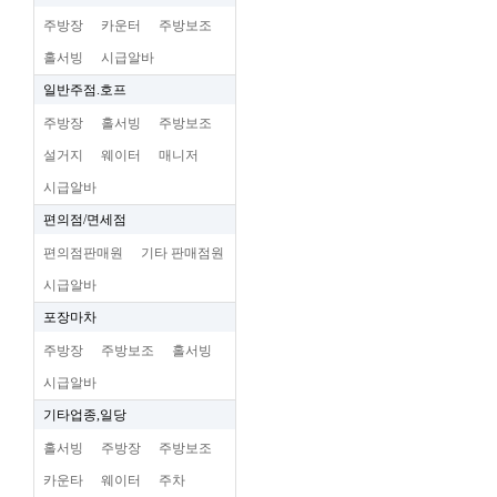
주방장
카운터
주방보조
홀서빙
시급알바
일반주점.호프
주방장
홀서빙
주방보조
설거지
웨이터
매니저
시급알바
편의점/면세점
편의점판매원
기타 판매점원
시급알바
포장마차
주방장
주방보조
홀서빙
시급알바
기타업종,일당
홀서빙
주방장
주방보조
카운타
웨이터
주차