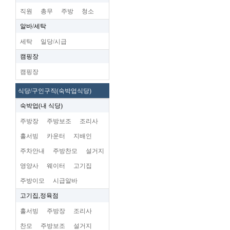
직원
총무
주방
청소
알바/세탁
세탁
일당/시급
캠핑장
캠핑장
식당/구인구직(숙박업식당)
숙박업(내 식당)
주방장
주방보조
조리사
홀서빙
카운터
지배인
주차안내
주방찬모
설거지
영양사
웨이터
고기집
주방이모
시급알바
고기집,정육점
홀서빙
주방장
조리사
찬모
주방보조
설거지