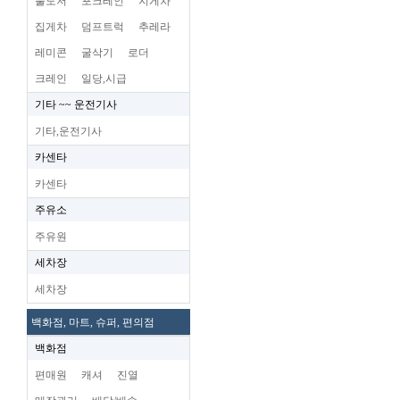
불도저
포크레인
지게차
집게차
덤프트럭
추레라
레미콘
굴삭기
로더
크레인
일당,시급
기타 ~~ 운전기사
기타,운전기사
카센타
카센타
주유소
주유원
세차장
세차장
백화점, 마트, 슈퍼, 편의점
백화점
편매원
캐셔
진열