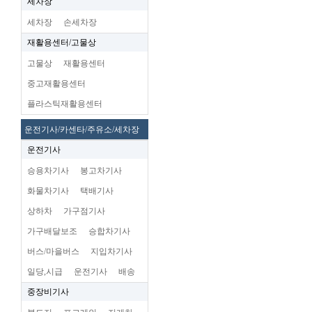
세차장
세차장
손세차장
재활용센터/고물상
고물상
재활용센터
중고재활용센터
플라스틱재활용센터
운전기사/카센타/주유소/세차장
운전기사
승용차기사
봉고차기사
화물차기사
택배기사
상하차
가구점기사
가구배달보조
승합차기사
버스/마을버스
지입차기사
일당,시급
운전기사
배송
중장비기사