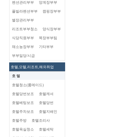
펜션관리부부
양계장부부
플빌라펜션부부
캠핑장부부
별장관리부부
리조트부부청소
양식장부부
식당직원부부
목장부부팀
채소농장부부
기타부부
부부일당/시급
호텔,모텔,리조트,해외취업
호 텔
호텔청소(룸메이드)
호텔당번보조
호텔캐셔
호텔베팅보조
호텔당번
호텔주차보조
호텔지배인
호텔주방
호텔조리사
호텔욕실청소
호텔세탁