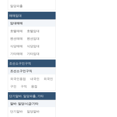
일당파출
매매임대
임대매매
호텔매매
호텔임대
펜션매매
펜션임대
식당매매
식당임대
기타매매
기타임대
조선소구인구직
조선소구인구직
외국인용접
내국인
외국인
구인
구직
용접
단기알바. 일당파출, 기타
알바: 일당/시급/기타
단기알바
일당알바