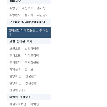
함바식당
주방장
주방보조
홀서빙
주방찬모
설거지
시급알바
오토바이/식당배달/택배배달
경비보안.미화.건물청소.주차.설
비
보안. 경비원. 주차
보안요원
빌딩경비원
주차요원
아파트경비
주차관리
주차정산원
기계설비
경비원
일당/시급
건물관리
일당/시급
청원경찰
건설현장경비
미화원. 건물청소
아파트미화원
미화원