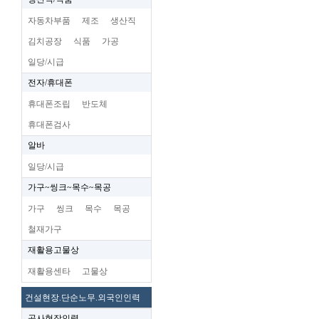
자동차부품
제조
생산직
김치공장
식품
가공
일당/시급
전자/휴대폰
휴대폰조립
반도체
휴대폰검사
알바
일당/시급
가구~씽크~목수~목공
가구
씽크
목수
목공
철재가구
재활용고물상
재활용센타
고물상
건설현장.단순노무.외국인인력
공사현장인력