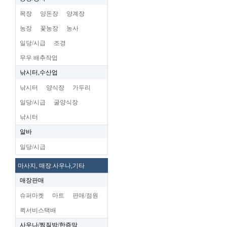
목장
양돈장
양계장
농장
꽃농장
농사
일당/시급
조경
무우 배추작업
낚시터,수산업
낚시터
양식장
가두리
일당/시급
굴양식장
낚시터
알바
일당/시급
마사지, 매장.사우나,기타
매장판매
슈퍼마켓
마트
판매/점원
퀵서비스택배
사우나/찜질방/한증막