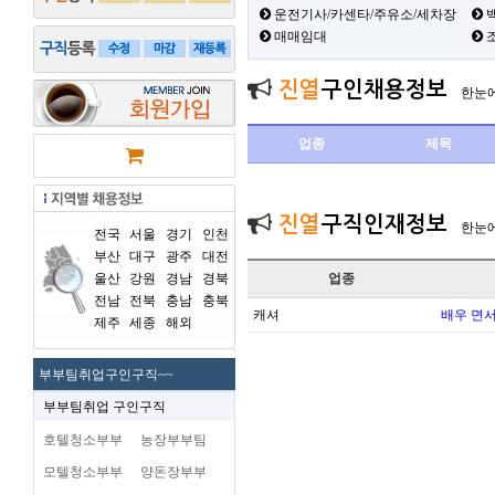
운전기사/카센타/주유소/세차장
백
매매임대
진열
구인채용정보
한눈
업종
제목
진열
구직인재정보
한눈
전국
서울
경기
인천
부산
대구
광주
대전
울산
강원
경남
경북
업종
전남
전북
충남
충북
캐셔
배우 면
제주
세종
해외
부부팀취업구인구직~~
부부팀취업 구인구직
호텔청소부부
농장부부팀
모텔청소부부
양돈장부부