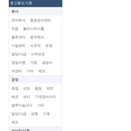
용고물상,식품
회사
전자회사
품질검사관리
조립
플라스틱사출
물류센타
용역회사
시설관리
사무직
포장
일당/시급
사무보조
영업사원
가공
공업사
카센타
기타
제조
공장
용접
선반
밀링
닥트
배관
새시
기계정비수리
알루미늄삿시
기타
일당/시급
금형
기계
제조
생산직/식품