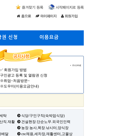
람권 신청
이용요금
✅ 회원가입 방법
구인광고 등록 및 열람권 신청
※취업~처음방문~
※도우미(이용요금안내)
 세탁
식당/구인구직(숙박업식당)
생산직.재활
건설현장.단순노무.외국인인력
농장.농사,목장.낚시터,양식장
배배달
cnc체용,세차장,재활센터,고물상