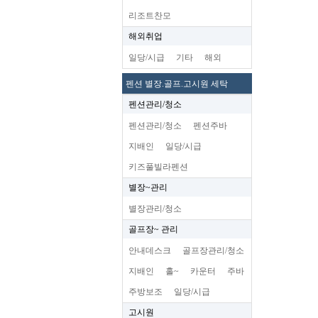
리조트찬모
해외취업
일당/시급
기타
해외
펜션 별장.골프.고시원 세탁
펜션관리/청소
펜션관리/청소
펜션주바
지배인
일당/시급
키즈풀빌라펜션
별장~관리
별장관리/청소
골프장~ 관리
안내데스크
골프장관리/청소
지배인
홀~
카운터
주바
주방보조
일당/시급
고시원