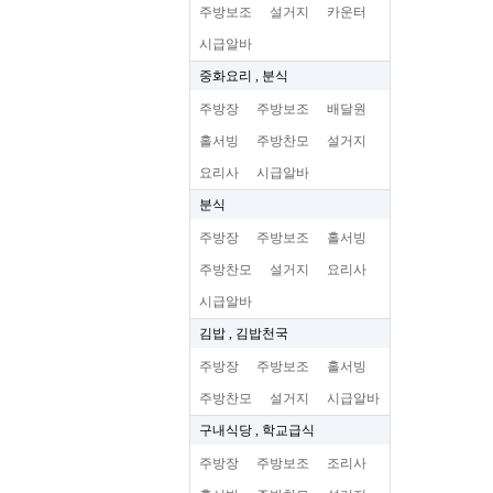
주방보조
설거지
카운터
시급알바
중화요리 , 분식
주방장
주방보조
배달원
홀서빙
주방찬모
설거지
요리사
시급알바
분식
주방장
주방보조
홀서빙
주방찬모
설거지
요리사
시급알바
김밥 , 김밥천국
주방장
주방보조
홀서빙
주방찬모
설거지
시급알바
구내식당 , 학교급식
주방장
주방보조
조리사