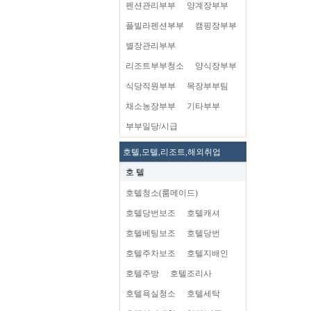
펜션관리부부
양계장부부
플빌라펜션부부
캠핑장부부
별장관리부부
리조트부부청소
양식장부부
식당직원부부
목장부부팀
채소농장부부
기타부부
부부일당/시급
호텔,모텔,리조트,해외취업
호 텔
호텔청소(룸메이드)
호텔당번보조
호텔캐셔
호텔베팅보조
호텔당번
호텔주차보조
호텔지배인
호텔주방
호텔조리사
호텔욕실청소
호텔세탁