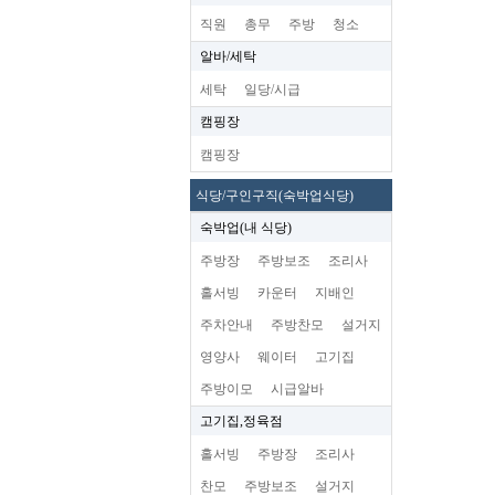
직원
총무
주방
청소
알바/세탁
세탁
일당/시급
캠핑장
캠핑장
식당/구인구직(숙박업식당)
숙박업(내 식당)
주방장
주방보조
조리사
홀서빙
카운터
지배인
주차안내
주방찬모
설거지
영양사
웨이터
고기집
주방이모
시급알바
고기집,정육점
홀서빙
주방장
조리사
찬모
주방보조
설거지