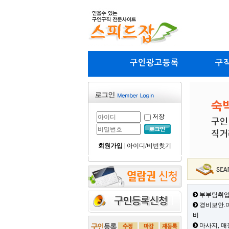
구인광고등록
구
저장
회원가입
|
아이디/비번찾기
부부팀취업
경비보안.미
비
마사지, 매