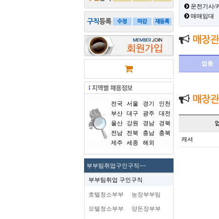
운전기사/
매매임대
매장관
업종
매장관
전국
서울
경기
인천
부산
대구
광주
대전
울산
강원
경남
경북
전남
전북
충남
충북
캐셔
제주
세종
해외
부부팀취업구인구직~~
부부팀취업 구인구직
호텔청소부부
농장부부팀
모텔청소부부
양돈장부부