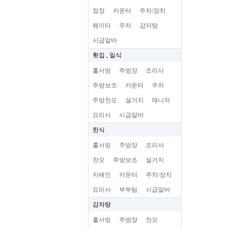
점장
카운타
주차/장치
웨이터
주차
감자탕
시급알바
횟집 , 일식
홀서빙
주방장
조리사
주방보조
카운터
주차
주방찬모
설거지
매니저
요리사
시급알바
한식
홀서빙
주방장
조리사
찬모
주방보조
설거지
지배인
카운터
주차/장치
요리사
부부팀
시급알바
감자탕
홀서빙
주방장
찬모