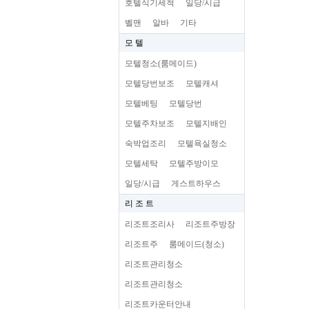
호텔식기세척
일당/시급
벨맨
알바
기타
모 텔
모텔청소(룸메이드)
모텔당번보조
모텔캐셔
모텔베팅
모텔당번
모텔주차보조
모텔지배인
숙박업조리
모텔욕실청소
모텔세탁
모텔주방이모
일당/시급
게스트하우스
리 조 트
리조트조리사
리조트주방장
리조트주
룸메이드(청소)
리조트관리청소
리조트관리청소
리조트카운터안내