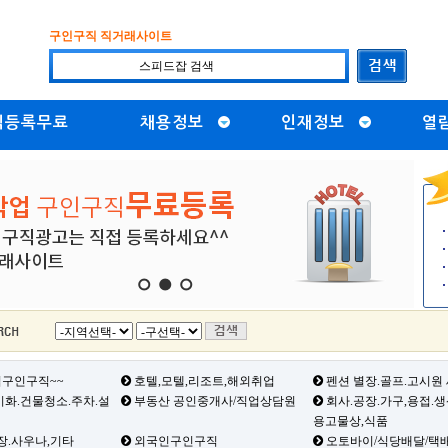
구인구직 직거래사이트
직등록무료
채용정보
인재정보
열
1
2
3
구인구직~~
호텔,모텔,리조트,해외취업
펜션 별장.골프.고시원
화.건물청소.주차.설
부동산 공인중개사/직업상담원
회사.공장.가구,용접.
용고물상,식품
장.사우나,기타
외국인구인구직
오토바이/식당배달/택