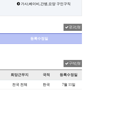
가사,베이비,간병,요양 구인구직
광고신청
등록수정일
구직신청
희망근무지
국적
등록수정일
전국 전체
한국
7월 11일